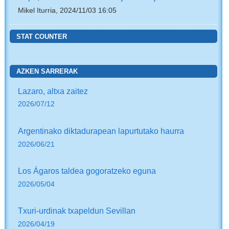
Mikel Iturria, 2024/11/03 16:05
STAT COUNTER
AZKEN SARRERAK
Lazaro, altxa zaitez
2026/07/12
Argentinako diktadurapean lapurtutako haurra
2026/06/21
Los Ágaros taldea gogoratzeko eguna
2026/05/04
Txuri-urdinak txapeldun Sevillan
2026/04/19