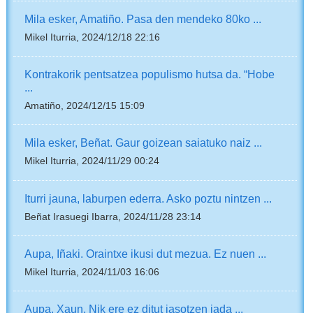
Mila esker, Amatiño. Pasa den mendeko 80ko ...
Mikel Iturria, 2024/12/18 22:16
Kontrakorik pentsatzea populismo hutsa da. “Hobe
...
Amatiño, 2024/12/15 15:09
Mila esker, Beñat. Gaur goizean saiatuko naiz ...
Mikel Iturria, 2024/11/29 00:24
Iturri jauna, laburpen ederra. Asko poztu nintzen ...
Beñat Irasuegi Ibarra, 2024/11/28 23:14
Aupa, Iñaki. Oraintxe ikusi dut mezua. Ez nuen ...
Mikel Iturria, 2024/11/03 16:06
Aupa, Xaun. Nik ere ez ditut jasotzen jada ...