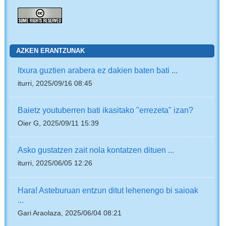
AZKEN ERANTZUNAK
Itxura guztien arabera ez dakien baten bati ...
iturri, 2025/09/16 08:45
Baietz youtuberren bati ikasitako "errezeta" izan?
Oier G, 2025/09/11 15:39
Asko gustatzen zait nola kontatzen dituen ...
iturri, 2025/06/05 12:26
Hara! Asteburuan entzun ditut lehenengo bi saioak
...
Gari Araolaza, 2025/06/04 08:21