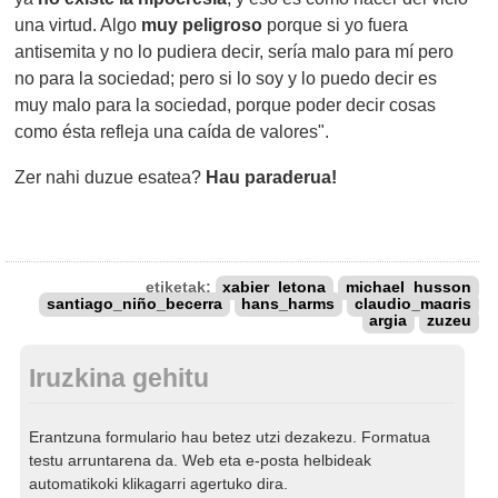
una virtud. Algo
muy peligroso
porque si yo fuera
antisemita y no lo pudiera decir, sería malo para mí pero
no para la sociedad; pero si lo soy y lo puedo decir es
muy malo para la sociedad, porque poder decir cosas
como ésta refleja una caída de valores".
Zer nahi duzue esatea?
Hau paraderua!
etiketak:
xabier_letona
michael_husson
santiago_niño_becerra
hans_harms
claudio_magris
argia
zuzeu
Iruzkina gehitu
Erantzuna formulario hau betez utzi dezakezu. Formatua
testu arruntarena da. Web eta e-posta helbideak
automatikoki klikagarri agertuko dira.