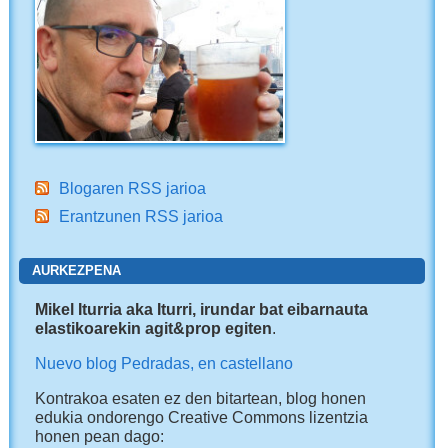
Blogaren RSS jarioa
Erantzunen RSS jarioa
AURKEZPENA
Mikel Iturria aka Iturri, irundar bat eibarnauta
elastikoarekin agit&prop egiten
.
Nuevo blog Pedradas, en castellano
Kontrakoa esaten ez den bitartean, blog honen
edukia ondorengo Creative Commons lizentzia
honen pean dago: