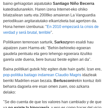
baino gehiagotan aipatutako
Santiago Niño Becerra
katedradunarekin. Haren izena Internet-eko ohiko
bilatzailean sartu eta 2008ko amaieran La Vanguardia
periodikuan argitaratutako elkarrizketa bat agertzen da.
Hona hemen izenburua: "
En 2010 empezará la crisis de
verdad y será brutal, terrible
".
Politikaren terrenoan sarturik,
Sarkozy
ren esaldi hau
aipatzen zuen Harms-ek: "Behin-behineko egoeran
gaudela pentsatu eta gero lehengo egoerara itzuliko
garela uste duena, bere buruaz beste egiten ari da".
Baina politikari gutxik hitz egiten dute hain garbi. Izan ere,
pop-politika baitago indarrean Claudio Magris
idazleak
berriki Madrilen esan bezala.
Berlusconi
rekin kontuz ibili
beharra dagoela ere esan omen zuen, oso azkarra
delako:
"Se dio cuenta de que los valores han cambiado y de que
ya
no existe la hipocresía
, y eso es como hacer del vicio