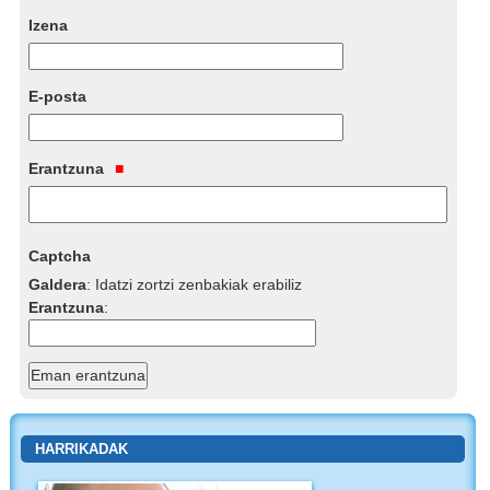
Izena
E-posta
Erantzuna
Captcha
Galdera
:
Idatzi zortzi zenbakiak erabiliz
Erantzuna
:
HARRIKADAK