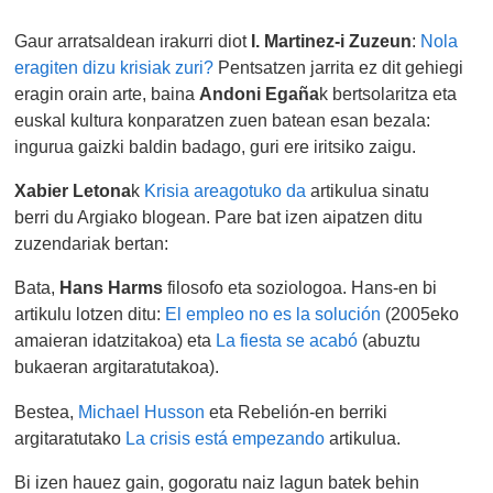
Gaur arratsaldean irakurri diot
I. Martinez-i Zuzeun
:
Nola
eragiten dizu krisiak zuri?
Pentsatzen jarrita ez dit gehiegi
eragin orain arte, baina
Andoni Egaña
k bertsolaritza eta
euskal kultura konparatzen zuen batean esan bezala:
ingurua gaizki baldin badago, guri ere iritsiko zaigu.
Xabier Letona
k
Krisia areagotuko da
artikulua sinatu
berri du Argiako blogean. Pare bat izen aipatzen ditu
zuzendariak bertan:
Bata,
Hans Harms
filosofo eta soziologoa. Hans-en bi
artikulu lotzen ditu:
El empleo no es la solución
(2005eko
amaieran idatzitakoa) eta
La fiesta se acabó
(abuztu
bukaeran argitaratutakoa).
Bestea,
Michael Husson
eta Rebelión-en berriki
argitaratutako
La crisis está empezando
artikulua.
Bi izen hauez gain, gogoratu naiz lagun batek behin