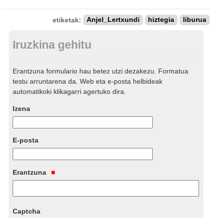
etiketak:
Anjel_Lertxundi
hiztegia
liburua
Iruzkina gehitu
Erantzuna formulario hau betez utzi dezakezu. Formatua
testu arruntarena da. Web eta e-posta helbideak
automatikoki klikagarri agertuko dira.
Izena
E-posta
Erantzuna
Captcha