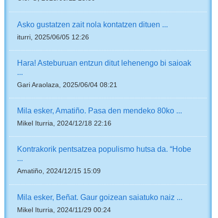
Asko gustatzen zait nola kontatzen dituen ...
iturri, 2025/06/05 12:26
Hara! Asteburuan entzun ditut lehenengo bi saioak
...
Gari Araolaza, 2025/06/04 08:21
Mila esker, Amatiño. Pasa den mendeko 80ko ...
Mikel Iturria, 2024/12/18 22:16
Kontrakorik pentsatzea populismo hutsa da. “Hobe
...
Amatiño, 2024/12/15 15:09
Mila esker, Beñat. Gaur goizean saiatuko naiz ...
Mikel Iturria, 2024/11/29 00:24