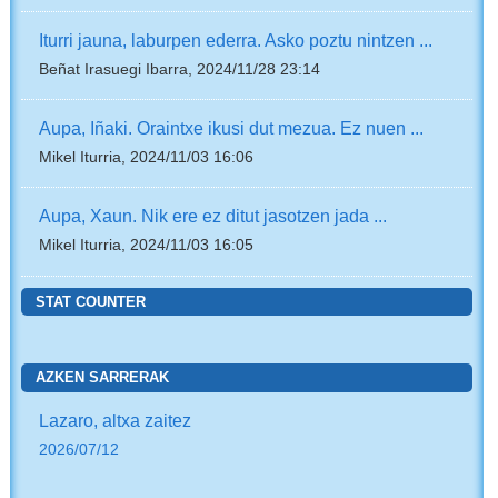
Iturri jauna, laburpen ederra. Asko poztu nintzen ...
Beñat Irasuegi Ibarra, 2024/11/28 23:14
Aupa, Iñaki. Oraintxe ikusi dut mezua. Ez nuen ...
Mikel Iturria, 2024/11/03 16:06
Aupa, Xaun. Nik ere ez ditut jasotzen jada ...
Mikel Iturria, 2024/11/03 16:05
STAT COUNTER
AZKEN SARRERAK
Lazaro, altxa zaitez
2026/07/12