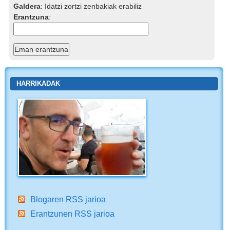
Galdera
:
Idatzi zortzi zenbakiak erabiliz
Erantzuna
:
HARRIKADAK
Blogaren RSS jarioa
Erantzunen RSS jarioa