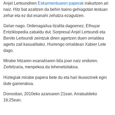
Anjel Lertxundiren
Eskarmentuaren paperak
irakurtzen ari
naiz. Hitz bat azaltzen da behin baino gehiagotan testuan
zehar eta ez dut esanahi zehatza ezagutzen.
Gelan nago. Ordenagailua itzalita dagoenez, Elhuyar
Entziklopedia zabaldu dut. Sorpresa! Anjel Lertxundi eta
Benito Lertxundi zeintzuk diren agertzen duen orrialdea
agertu zait kasualitatez. Hurrengo orrialdean Xabier Lete
dago.
Mirabe hitzaren esanahiaren bila joan naiz ondoren.
Zerbitzaria, menpekoa da lehenetsitakoa.
Hiztegiak mirabe papera bete du eta hari ikusezinek egin
dute gainerakoa.
Donostian, 2010eko azaroaren 21ean. Arratsaldeko
16:25ean.