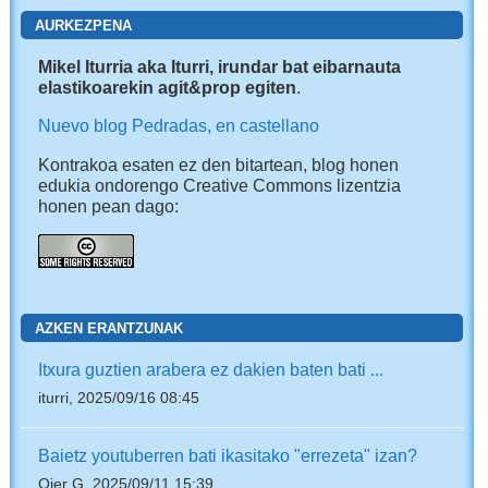
AURKEZPENA
Mikel Iturria aka Iturri, irundar bat eibarnauta
elastikoarekin agit&prop egiten
.
Nuevo blog Pedradas, en castellano
Kontrakoa esaten ez den bitartean, blog honen
edukia ondorengo Creative Commons lizentzia
honen pean dago:
AZKEN ERANTZUNAK
Itxura guztien arabera ez dakien baten bati ...
iturri, 2025/09/16 08:45
Baietz youtuberren bati ikasitako "errezeta" izan?
Oier G, 2025/09/11 15:39