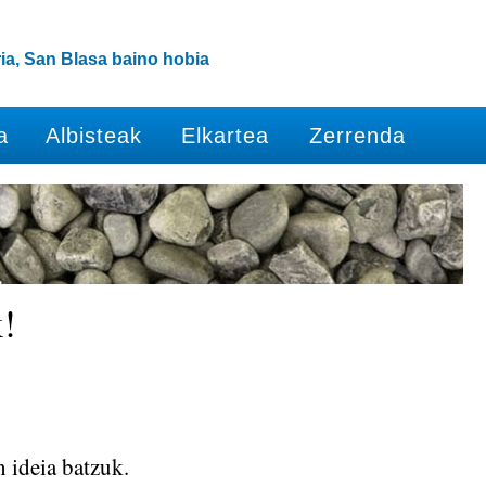
ia, San Blasa baino hobia
a
Albisteak
Elkartea
Zerrenda
!
 ideia batzuk.