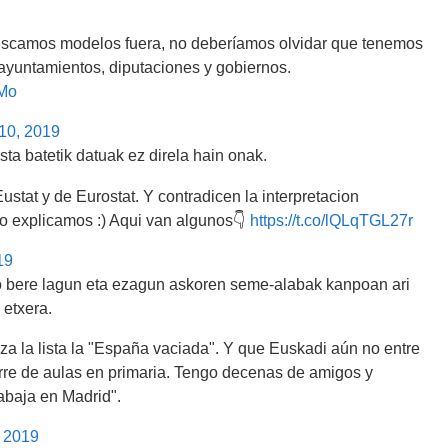
buscamos modelos fuera, no deberíamos olvidar que tenemos
 ayuntamientos, diputaciones y gobiernos.
oMo
10, 2019
sta batetik datuak ez direla hain onak.
stat y de Eurostat. Y contradicen la interpretacion
 lo explicamos :) Aqui van algunos👇
https://t.co/lQLqTGL27r
19
o bere lagun eta ezagun askoren seme-alabak kanpoan ari
 etxera.
za la lista la "España vaciada". Y que Euskadi aún no entre
erre de aulas en primaria. Tengo decenas de amigos y
abaja en Madrid".
 2019