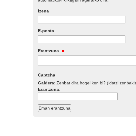
automatikoki klikagarri agertuko dira.
Izena
E-posta
Erantzuna
Captcha
Galdera
:
Zenbat dira hogei ken bi? (idatzi zenbaki
Erantzuna
: