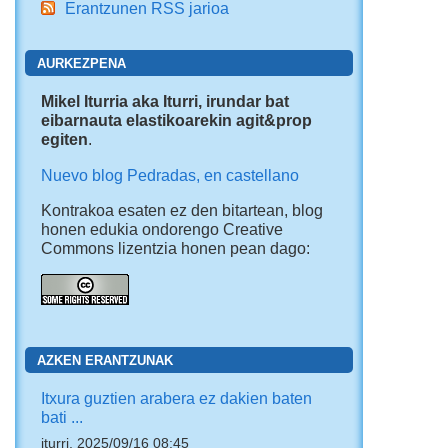
Erantzunen RSS jarioa
AURKEZPENA
Mikel Iturria aka Iturri, irundar bat
eibarnauta elastikoarekin agit&prop
egiten
.
Nuevo blog Pedradas, en castellano
Kontrakoa esaten ez den bitartean, blog
honen edukia ondorengo Creative
Commons lizentzia honen pean dago:
AZKEN ERANTZUNAK
Itxura guztien arabera ez dakien baten
bati ...
iturri, 2025/09/16 08:45