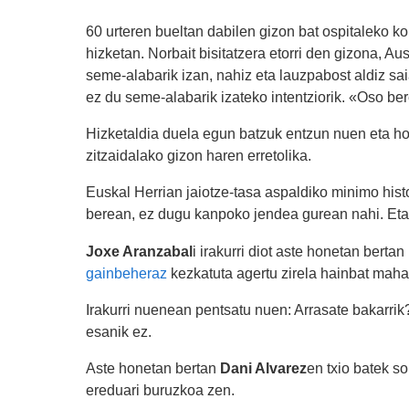
60 urteren bueltan dabilen gizon bat ospitaleko k
hizketan. Norbait bisitatzera etorri den gizona, Au
seme-alabarik izan, nahiz eta lauzpabost aldiz sai
ez du seme-alabarik izateko intentziorik. «Oso ber
Hizketaldia duela egun batzuk entzun nuen eta hortx
zitzaidalako gizon haren erretolika.
Euskal Herrian jaiotze-tasa aspaldiko minimo hist
berean, ez dugu kanpoko jendea gurean nahi. Eta
Joxe Aranzabal
i irakurri diot aste honetan bert
gainbeheraz
kezkatuta agertu zirela hainbat maha
Irakurri nuenean pentsatu nuen: Arrasate bakarrik
esanik ez.
Aste honetan bertan
Dani Alvarez
en txio batek s
ereduari buruzkoa zen.