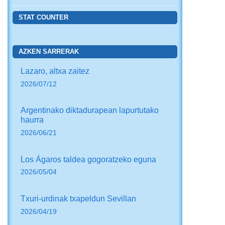
STAT COUNTER
AZKEN SARRERAK
Lazaro, altxa zaitez
2026/07/12
Argentinako diktadurapean lapurtutako
haurra
2026/06/21
Los Ágaros taldea gogoratzeko eguna
2026/05/04
Txuri-urdinak txapeldun Sevillan
2026/04/19