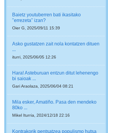
Baietz youtuberren bati ikasitako
"errezeta" izan?
Oier G, 2025/09/11 15:39
Asko gustatzen zait nola kontatzen dituen
...
iturri, 2025/06/05 12:26
Hara! Asteburuan entzun ditut lehenengo
bi saioak ...
Gari Araolaza, 2025/06/04 08:21
Mila esker, Amatiño. Pasa den mendeko
80ko ...
Mikel Iturria, 2024/12/18 22:16
Kontrakorik pentsatzea populismo hutsa