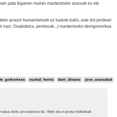
rain jada bigarren mailan mantentzeko arazoak ez ote
iteko arrazoi humanitarioek ez badute balio, uste dut jendeari
i naiz: Osakidetza, pentsioak...) mantentzeko derrigorrezkoa
ule_goikoetxea
euskal_herria
dani_álvarez
joxe_aranzabal
rmatua testu arruntarena da. Web eta e-posta helbideak