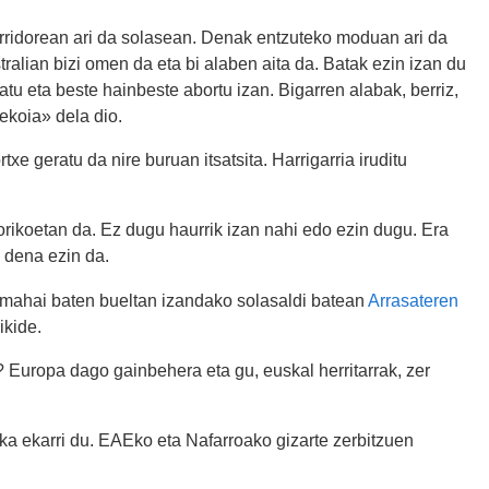
orridorean ari da solasean. Denak entzuteko moduan ari da
stralian bizi omen da eta bi alaben aita da. Batak ezin izan du
atu eta beste hainbeste abortu izan. Bigarren alabak, berriz,
ekoia» dela dio.
e geratu da nire buruan itsatsita. Harrigarria iruditu
orikoetan da. Ez dugu haurrik izan nahi edo ezin dugu. Era
 dena ezin da.
an mahai baten bueltan izandako solasaldi batean
Arrasateren
ikide.
? Europa dago gainbehera eta gu, euskal herritarrak, zer
oka ekarri du. EAEko eta Nafarroako gizarte zerbitzuen