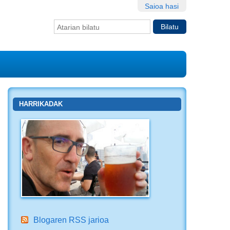
Saioa hasi
Bilatu atarian
Bilaketa
aurreratua…
HARRIKADAK
Blogaren RSS jarioa