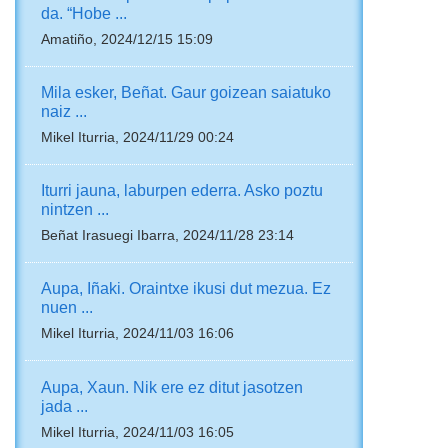
da. “Hobe ...
Amatiño, 2024/12/15 15:09
Mila esker, Beñat. Gaur goizean saiatuko
naiz ...
Mikel Iturria, 2024/11/29 00:24
Iturri jauna, laburpen ederra. Asko poztu
nintzen ...
Beñat Irasuegi Ibarra, 2024/11/28 23:14
Aupa, Iñaki. Oraintxe ikusi dut mezua. Ez
nuen ...
Mikel Iturria, 2024/11/03 16:06
Aupa, Xaun. Nik ere ez ditut jasotzen
jada ...
Mikel Iturria, 2024/11/03 16:05