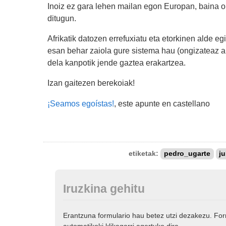
Inoiz ez gara lehen mailan egon Europan, baina o
ditugun.
Afrikatik datozen errefuxiatu eta etorkinen alde eg
esan behar zaiola gure sistema hau (ongizateaz ar
dela kanpotik jende gaztea erakartzea.
Izan gaitezen berekoiak!
¡Seamos egoístas!
, este apunte en castellano
etiketak:
pedro_ugarte
j
Iruzkina gehitu
Erantzuna formulario hau betez utzi dezakezu. Fo