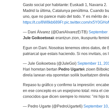
Gasto social por habitante: Euskadi 1, Navarra 2.
Madrid la última, Catalunya penúltima. Cuando 
uno, que no parece malo del todo. Y es mérito de
https://t.co/8W8kb689Ft
pic.twitter.com/rx5Y0GH
— Dani Álvarez (@DaniAlvarezEiTB)
September 
Jule Goikoetxea
k erantzun zion, ikuspuntu femini
Egun on Dani. Nosotras tenemos otros datos, de Eu
patriarcal que estais haciendo. Si nos invitais, os
— Jule Goikoetxea (@JuleGoi)
September 11, 20
Hari horretan bertan
Pedro Ugarte
k zioen Bilbok
direla lanean eta oporretan soilik bueltatzen direla
Repaso tu gráfico y confirmo la impresión: encabe
en ese concepto es un espejismo total: mira el ci
conocidos que dicen siempre lo mismo: "mi hijo tr
— Pedro Ugarte (@PedroUgarte6)
September 10,