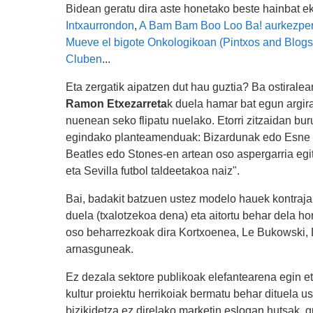
Bidean geratu dira aste honetako beste hainbat eki
Intxaurrondon
,
A Bam Bam Boo Loo Ba! aurkezpe
Mueve el bigote Onkologikoan (Pintxos and Blogs
Cluben
...
Eta zergatik aipatzen dut hau guztia? Ba ostirale
Ramon Etxezarreta
k duela hamar bat egun argir
nuenean seko flipatu nuelako. Etorri zitzaidan bur
egindako planteamenduak: Bizardunak edo Esne 
Beatles edo Stones-en artean oso aspergarria egi
eta Sevilla futbol taldeetakoa naiz".
Bai, badakit batzuen ustez modelo hauek kontrajar
duela (txalotzekoa dena) eta aitortu behar dela hor
oso beharrezkoak dira Kortxoenea, Le Bukowski, 
arnasguneak.
Ez dezala sektore publikoak elefantearena egin eta
kultur proiektu herrikoiak bermatu behar dituela u
bizikidetza ez direlako marketin eslogan hutsak,