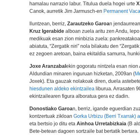
hamalau narrazio labur. Titulua duela hogei urte
X
Canok, aurretik Jim Jarmusch-en
Permanent Vaca
Iluntzean, berriz,
Zarautzeko Garoa
n jendaurrean
Kruz Igerabide
alboan zuela aritu zen Andu, lepo
medikuak esan zion minbizia zuela: pankreatakoa.
abiatuta, “Zergatik niri” nola bilakatu den “Zerga
ez zegoen aretoan, baina ekitaldia samurra, hunki
Joxe Aranzabal
ekin gogoratu nintzela esan nion
Aldundian minaren inguruan hizketan, 2009an (
Me
Joxek). Eta gauzak nolakoak diren, duela astebete
hiesdunen aldeko ekintzailea
liburua. Arrasaten 
ekintzailearen figura alboratua gera ez dadin.
Donostiako Garoa
n, berriz, igande eguerdian z
kontzertuak zikloan
Gorka Urbizu (Berri Txarrak) 
eta bertsio jo ditu eta
Ainhoa Urretabizkaia
(B ald
Bete-betean dagoen sortzaile bat bertatik bertara.