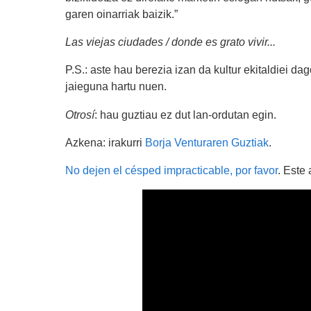
garen oinarriak baizik.”
Las viejas ciudades / donde es grato vivir...
P.S.: aste hau berezia izan da kultur ekitaldiei d
jaieguna hartu nuen.
Otrosí
: hau guztiau ez dut lan-ordutan egin.
Azkena: irakurri
Borja Venturaren Guztiak
.
No dejen el césped impracticable, por favor
. Este