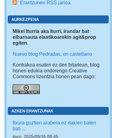
Erantzunen RSS jarioa
AURKEZPENA
Mikel Iturria aka Iturri, irundar bat
eibarnauta elastikoarekin agit&prop
egiten
.
Nuevo blog Pedradas, en castellano
Kontrakoa esaten ez den bitartean, blog
honen edukia ondorengo Creative
Commons lizentzia honen pean dago:
AZKEN ERANTZUNAK
Itxura guztien arabera ez dakien baten
bati ...
iturri, 2025/09/16 08:45