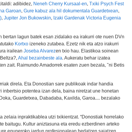
taldi: adibidez,
Neneh Cherry Kursaal-en
,
Txiki Psych Fest
na Garoan
,
Gure kabuz ala hil dokumentala Guardetxean
,
)
,
Jupiter Jon Bukowskin
,
Izaki Gardenak Victoria Eugenia
an bertan lagun batek esan zidalako ea irakurri ote nuen DVn
atutako
Kortxo
izeneko zutabea. Ezetz nik eta atzo irakurri
ura irailean
Joseba Alvarez
en txio hau. Elastikoa soinean
Beltza?,
Ahal bezainbeste ala
. Aukeratu behar izatea
ten zait. Raimundo Amadorrek esaten zuen bezala, "ni Betis
riak direla. Eta Donostian sare publikoak indar handia
i inbertsio potentea izan dela, baina niretzat une honetan
Doka, Guardetxea, Dabadaba, Kaxilda, Garoa.... bezalako
 zelaia inpraktikablea utzi txikientzat. “Donostiak horrelako
ste baitugu. Kultur aniztasuna eta eredu ezberdinen arteko
 gure eguneroko jardun profesionalean hedatzen saiatzen