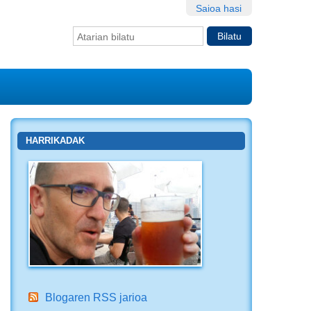
Saioa hasi
Bilatu atarian
Bilaketa
aurreratua…
HARRIKADAK
Blogaren RSS jarioa