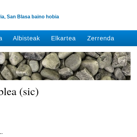
ia, San Blasa baino hobia
a
Albisteak
Elkartea
Zerrenda
blea (sic)
..