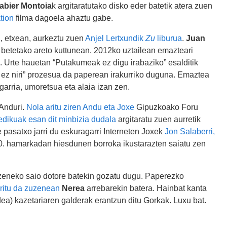
abier Montoia
k argitaratutako disko eder batetik atera zuen
tion
filma dagoela ahaztu gabe.
, etxean, aurkeztu zuen
Anjel Lertxundik
Zu
liburua
.
Juan
 betetako areto kuttunean. 2012ko uztailean emazteari
 Urte hauetan “Putakumeak ez digu irabaziko” esalditik
tik ez niri” prozesua da paperean irakurriko duguna. Emaztea
garria, umoretsua eta alaia izan zen.
 Anduri.
Nola aritu ziren Andu eta Joxe
Gipuzkoako Foru
dikuak esan dit minbizia dudala
argitaratu zuen aurretik
 pasatxo jarri du eskuragarri Interneten Joxek
Jon Salaberri,
90. hamarkadan hiesdunen borroka ikustarazten saiatu zen
uzeneko saio dotore batekin gozatu dugu. Paperezko
aritu da zuzenean
Nerea
arrebarekin batera. Hainbat kanta
ea) kazetariaren galderak erantzun ditu Gorkak. Luxu bat.