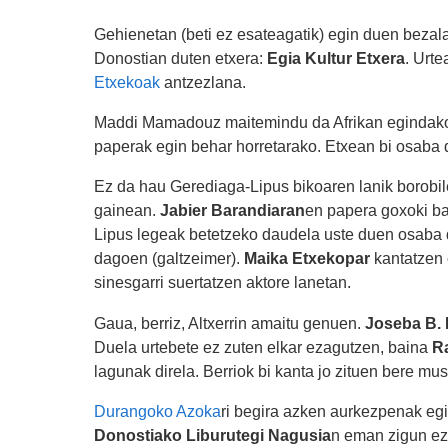
Gehienetan (beti ez esateagatik) egin duen beza
Donostian duten etxera:
Egia Kultur Etxera
. Urte
Etxekoak
antzezlana.
Maddi Mamadouz maitemindu da Afrikan egindako e
paperak egin behar horretarako. Etxean bi osaba d
Ez da hau Gerediaga-Lipus bikoaren lanik borobile
gainean.
Jabier Barandiaran
en papera goxoki ba
Lipus legeak betetzeko daudela uste duen osaba 
dagoen (galtzeimer).
Maika Etxekopar
kantatzen 
sinesgarri suertatzen aktore lanetan.
Gaua, berriz, Altxerrin amaitu genuen.
Joseba B. 
Duela urtebete ez zuten elkar ezagutzen, baina
Ra
lagunak direla. Berriok bi kanta jo zituen bere mus
Durangoko Azoka
ri begira azken aurkezpenak egit
Donostiako Liburutegi Nagusia
n eman zigun e