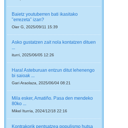
Baietz youtuberren bati ikasitako
"errezeta" izan?
Oier G, 2025/09/11 15:39
Asko gustatzen zait nola kontatzen dituen
...
iturri, 2025/06/05 12:26
Hara! Asteburuan entzun ditut lehenengo
bi saioak ...
Gari Araolaza, 2025/06/04 08:21
Mila esker, Amatiño. Pasa den mendeko
80ko ...
Mikel Iturria, 2024/12/18 22:16
Kontrakorik pentsatzea populismo hutsa