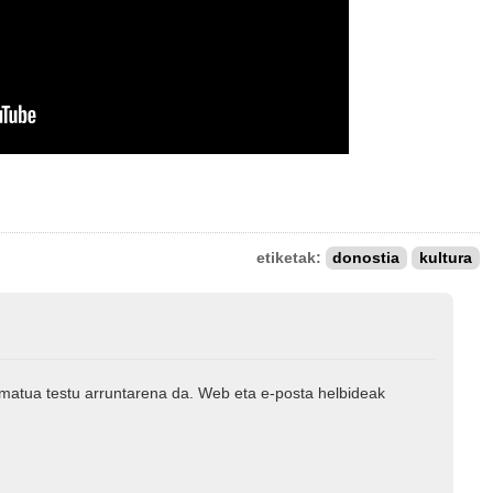
etiketak:
donostia
kultura
rmatua testu arruntarena da. Web eta e-posta helbideak