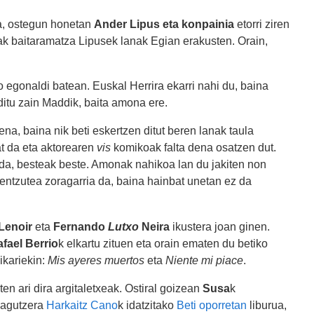
la, ostegun honetan
Ander Lipus eta konpainia
etorri ziren
ak baitaramatza Lipusek lanak Egian erakusten. Orain,
gonaldi batean. Euskal Herrira ekarri nahi du, baina
itu zain Maddik, baita amona ere.
na, baina nik beti eskertzen ditut beren lanak taula
t da eta aktorearen
vis
komikoak falta dena osatzen dut.
da, besteak beste. Amonak nahikoa lan du jakiten non
entzutea zoragarria da, baina hainbat unetan ez da
Lenoir
eta
Fernando
Lutxo
Neira
ikustera joan ginen.
fael Berrio
k elkartu zituen eta orain ematen du betiko
ikariekin:
Mis ayeres muertos
eta
Niente mi piace
.
en ari dira argitaletxeak. Ostiral goizean
Susa
k
zagutzera
Harkaitz Cano
k idatzitako
Beti oporretan
liburua,