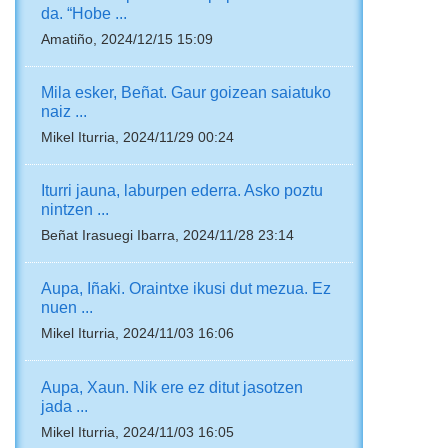
da. “Hobe ...
Amatiño, 2024/12/15 15:09
Mila esker, Beñat. Gaur goizean saiatuko
naiz ...
Mikel Iturria, 2024/11/29 00:24
Iturri jauna, laburpen ederra. Asko poztu
nintzen ...
Beñat Irasuegi Ibarra, 2024/11/28 23:14
Aupa, Iñaki. Oraintxe ikusi dut mezua. Ez
nuen ...
Mikel Iturria, 2024/11/03 16:06
Aupa, Xaun. Nik ere ez ditut jasotzen
jada ...
Mikel Iturria, 2024/11/03 16:05