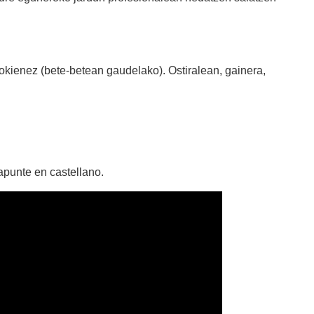
agokienez (bete-betean gaudelako). Ostiralean, gainera,
 apunte en castellano.