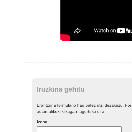
Iruzkina gehitu
Erantzuna formulario hau betez utzi dezakezu. Fo
automatikoki klikagarri agertuko dira.
Izena