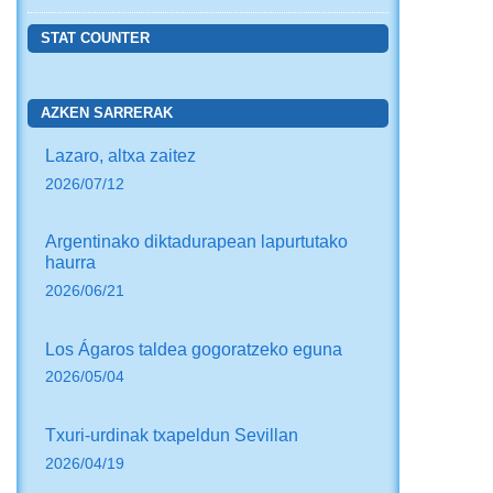
STAT COUNTER
AZKEN SARRERAK
Lazaro, altxa zaitez
2026/07/12
Argentinako diktadurapean lapurtutako
haurra
2026/06/21
Los Ágaros taldea gogoratzeko eguna
2026/05/04
Txuri-urdinak txapeldun Sevillan
2026/04/19