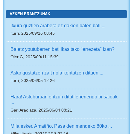
AZKEN ERANTZUNAK
Itxura guztien arabera ez dakien baten bati ...
iturri, 2025/09/16 08:45
Baietz youtuberren bati ikasitako "errezeta" izan?
Oier G, 2025/09/11 15:39
Asko gustatzen zait nola kontatzen dituen ...
iturri, 2025/06/05 12:26
Hara! Asteburuan entzun ditut lehenengo bi saioak
...
Gari Araolaza, 2025/06/04 08:21
Mila esker, Amatiño. Pasa den mendeko 80ko ...
Mikel Iturria, 2024/12/18 22:16