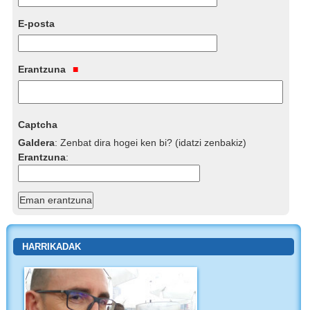
E-posta
Erantzuna
Captcha
Galdera
:
Zenbat dira hogei ken bi? (idatzi zenbakiz)
Erantzuna
:
HARRIKADAK