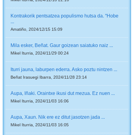
Kontrakorik pentsatzea populismo hutsa da. “Hobe
...
Amatiño, 2024/12/15 15:09
Mila esker, Beñat. Gaur goizean saiatuko naiz ...
Mikel Iturria, 2024/11/29 00:24
Iturri jauna, laburpen ederra. Asko poztu nintzen ...
Beñat Irasuegi Ibarra, 2024/11/28 23:14
Aupa, Iñaki. Oraintxe ikusi dut mezua. Ez nuen ...
Mikel Iturria, 2024/11/03 16:06
Aupa, Xaun. Nik ere ez ditut jasotzen jada ...
Mikel Iturria, 2024/11/03 16:05