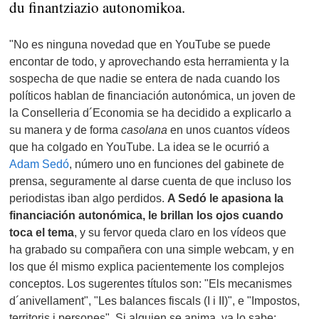
du finantziazio autonomikoa.
"No es ninguna novedad que en YouTube se puede
encontar de todo, y aprovechando esta herramienta y la
sospecha de que nadie se entera de nada cuando los
políticos hablan de financiación autonómica, un joven de
la Conselleria d´Economia se ha decidido a explicarlo a
su manera y de forma
casolana
en unos cuantos vídeos
que ha colgado en YouTube. La idea se le ocurrió a
Adam Sedó
, número uno en funciones del gabinete de
prensa, seguramente al darse cuenta de que incluso los
periodistas iban algo perdidos.
A Sedó le apasiona la
financiación autonómica, le brillan los ojos cuando
toca el tema
, y su fervor queda claro en los vídeos que
ha grabado su compañera con una simple webcam, y en
los que él mismo explica pacientemente los complejos
conceptos. Los sugerentes títulos son: "Els mecanismes
d´anivellament", "Les balances fiscals (I i II)", e "Impostos,
territoris i persones". Si alguien se anima, ya lo sabe: