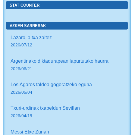
STAT COUNTER
AZKEN SARRERAK
Lazaro, altxa zaitez
2026/07/12
Argentinako diktadurapean lapurtutako haurra
2026/06/21
Los Ágaros taldea gogoratzeko eguna
2026/05/04
Txuri-urdinak txapeldun Sevillan
2026/04/19
Messi Etxe Zurian