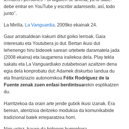
debe entrar en YouTube y escribir
adamsedo
, así, todo
junto".
La Mirilla.
La Vanguardia
. 2009ko ekainak 24.
Gaur arratsaldean irakurri ditut goiko lerroak. Gaia
interesatu eta Youtubera jo dut. Bertan ikusi dut
lehenengo hiru bideoek sarean urtebete daramatela jada
(2008 ekaina) eta laugarrena irailekoa dela. Play tekla
sakatu eta La Vanguardiako zutabetxoan azaltzen dena
egia dela konprobatu dut: Adamek diskurtso landua du
eta finantziazio autonomikoa
Félix Rodríguez de la
Fuente zenak zuen enfasi berdintsua
rekin esplikatzen
du.
Harritzekoa da orain arte jende gutxik ikusi izanak. Era
berean, atentzioa deitzeko modukoa da komunikabide
tradizional batek erreparatzea horri.
Nire ustez, hauxe da bideoen hurrenkera.