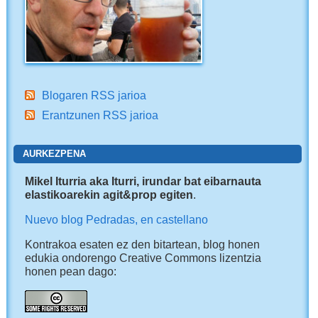
Blogaren RSS jarioa
Erantzunen RSS jarioa
AURKEZPENA
Mikel Iturria aka Iturri, irundar bat eibarnauta
elastikoarekin agit&prop egiten
.
Nuevo blog Pedradas, en castellano
Kontrakoa esaten ez den bitartean, blog honen
edukia ondorengo Creative Commons lizentzia
honen pean dago: