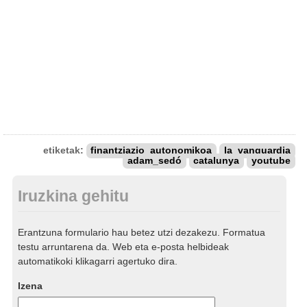
etiketak:
finantziazio_autonomikoa
la_vanguardia
adam_sedó
catalunya
youtube
Iruzkina gehitu
Erantzuna formulario hau betez utzi dezakezu. Formatua
testu arruntarena da. Web eta e-posta helbideak
automatikoki klikagarri agertuko dira.
Izena