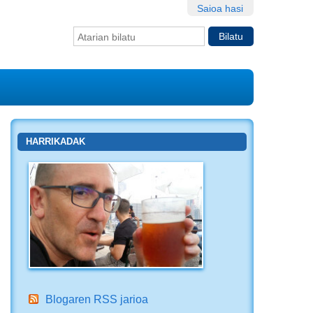
Saioa hasi
Bilatu atarian
Bilaketa
aurreratua…
HARRIKADAK
Blogaren RSS jarioa