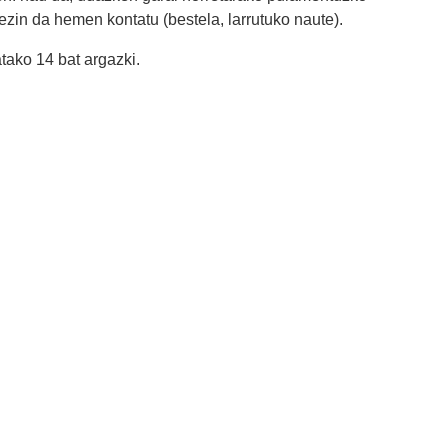
 ezin da hemen kontatu (bestela, larrutuko naute).
tako 14 bat argazki.