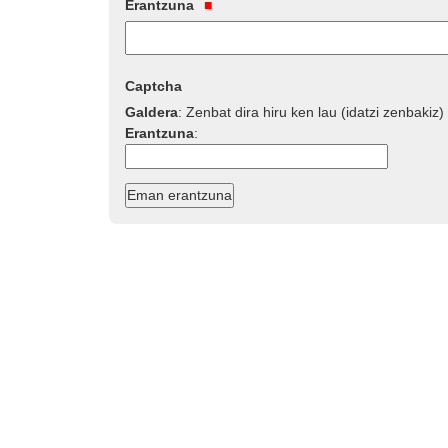
Erantzuna
Captcha
Galdera
:
Zenbat dira hiru ken lau (idatzi zenbakiz)
Erantzuna
: