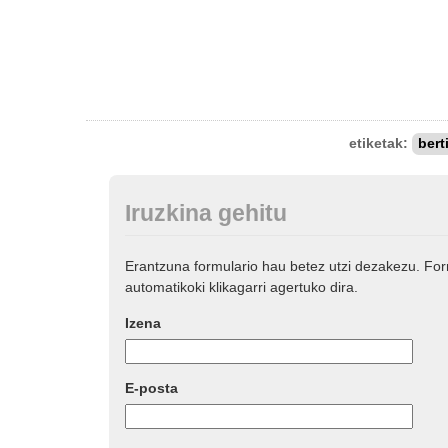
etiketak:
bert
Iruzkina gehitu
Erantzuna formulario hau betez utzi dezakezu. Fo
automatikoki klikagarri agertuko dira.
Izena
E-posta