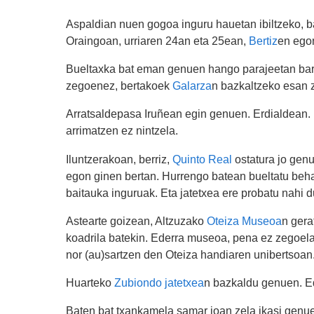
Aspaldian nuen gogoa inguru hauetan ibiltzeko, 
Oraingoan, urriaren 24an eta 25ean,
Bertiz
en egon
Bueltaxka bat eman genuen hango parajeetan barr
zegoenez, bertakoek
Galarza
n bazkaltzeko esan z
Arratsaldepasa Iruñean egin genuen. Erdialdean. 
arrimatzen ez nintzela.
Iluntzerakoan, berriz,
Quinto Real
ostatura jo gen
egon ginen bertan. Hurrengo batean bueltatu behar
baitauka inguruak. Eta jatetxea ere probatu nahi 
Astearte goizean, Altzuzako
Oteiza Museoa
n gera
koadrila batekin. Ederra museoa, pena ez zegoela e
nor (au)sartzen den Oteiza handiaren unibertsoan
Huarteko
Zubiondo jatetxea
n bazkaldu genuen. Ed
Baten bat txankamela samar joan zela ikasi genu