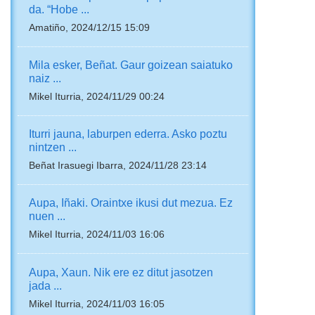
da. “Hobe ...
Amatiño, 2024/12/15 15:09
Mila esker, Beñat. Gaur goizean saiatuko
naiz ...
Mikel Iturria, 2024/11/29 00:24
Iturri jauna, laburpen ederra. Asko poztu
nintzen ...
Beñat Irasuegi Ibarra, 2024/11/28 23:14
Aupa, Iñaki. Oraintxe ikusi dut mezua. Ez
nuen ...
Mikel Iturria, 2024/11/03 16:06
Aupa, Xaun. Nik ere ez ditut jasotzen
jada ...
Mikel Iturria, 2024/11/03 16:05