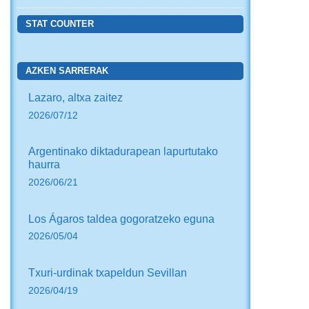
STAT COUNTER
AZKEN SARRERAK
Lazaro, altxa zaitez
2026/07/12
Argentinako diktadurapean lapurtutako
haurra
2026/06/21
Los Ágaros taldea gogoratzeko eguna
2026/05/04
Txuri-urdinak txapeldun Sevillan
2026/04/19