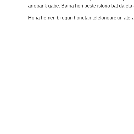
arroparik gabe. Baina hori beste istorio bat da eta
Hona hemen bi egun horietan telefonoarekin atera