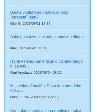
Baietz youtuberren bati ikasitako
"errezeta" izan?
Oier G, 2025/09/11 15:39
Asko gustatzen zait nola kontatzen dituen
...
iturri, 2025/06/05 12:26
Hara! Asteburuan entzun ditut lehenengo
bi saioak ...
Gari Araolaza, 2025/06/04 08:21
Mila esker, Amatiño. Pasa den mendeko
80ko ...
Mikel Iturria, 2024/12/18 22:16
Kontrakorik pentsatzea populismo hutsa