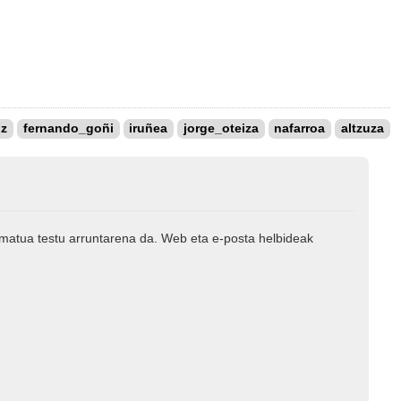
iz
fernando_goñi
iruñea
jorge_oteiza
nafarroa
altzuza
rmatua testu arruntarena da. Web eta e-posta helbideak