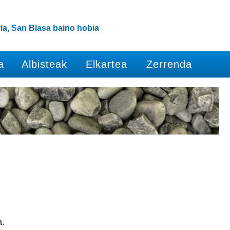
ia, San Blasa baino hobia
a
Albisteak
Elkartea
Zerrenda
.