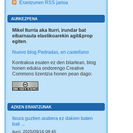
Erantzunen RSS jarioa
AURKEZPENA
Mikel Iturria aka Iturri, irundar bat
eibarnauta elastikoarekin agit&prop
egiten
.
Nuevo blog Pedradas, en castellano
Kontrakoa esaten ez den bitartean, blog
honen edukia ondorengo Creative
Commons lizentzia honen pean dago:
AZKEN ERANTZUNAK
Itxura guztien arabera ez dakien baten
bati ...
iturri, 2025/09/16 08:45