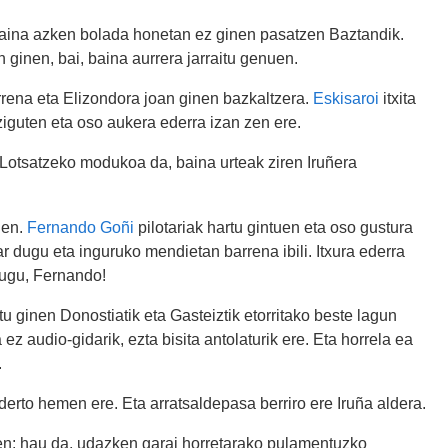
baina azken bolada honetan ez ginen pasatzen Baztandik.
 ginen, bai, baina aurrera jarraitu genuen.
ena eta Elizondora joan ginen bazkaltzera.
Eskisaroi
itxita
iguten eta oso aukera ederra izan zen ere.
Lotsatzeko modukoa da, baina urteak ziren Iruñera
uen.
Fernando Goñi
pilotariak hartu gintuen eta oso gustura
 dugu eta inguruko mendietan barrena ibili. Itxura ederra
dugu, Fernando!
tu ginen Donostiatik eta Gasteiztik etorritako beste lagun
z audio-gidarik, ezta bisita antolaturik ere. Eta horrela ea
.
erto hemen ere. Eta arratsaldepasa berriro ere Iruña aldera.
en: hau da, udazken garai horretarako pulamentuzko