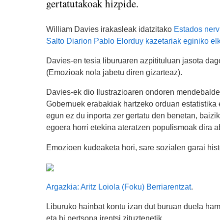
gertatutakoak hizpide.
William Davies irakasleak idatzitako
Estados nerv
Salto Diarion Pablo Elorduy kazetariak eginiko elk
Davies-en tesia liburuaren azpitituluan jasota 
(Emozioak nola jabetu diren gizarteaz).
Davies-ek dio Ilustrazioaren ondoren mendebalde
Gobernuek erabakiak hartzeko orduan estatistika e
egun ez du inporta zer gertatu den benetan, baizik
egoera horri etekina ateratzen populismoak dira a
Emozioen kudeaketa hori, sare sozialen garai histe
Argazkia: Aritz Loiola (Foku) Berriarentzat
.
Liburuko hainbat kontu izan dut buruan duela ham
eta bi pertsona irentsi zituztenetik.