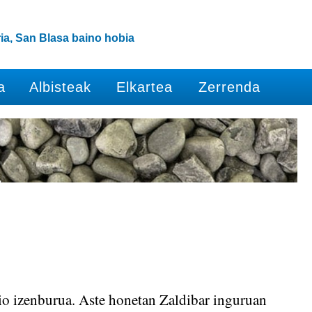
ia, San Blasa baino hobia
a
Albisteak
Elkartea
Zerrenda
kio izenburua. Aste honetan Zaldibar inguruan