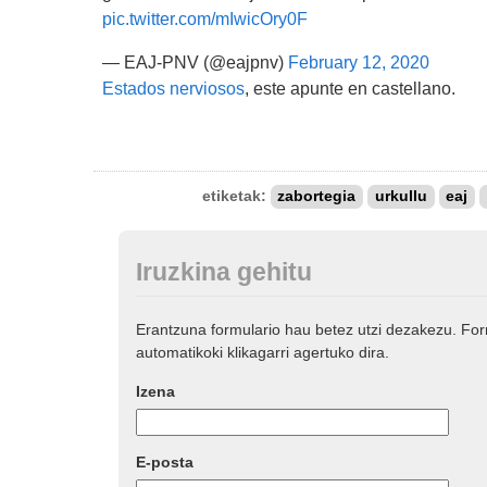
pic.twitter.com/mIwicOry0F
— EAJ-PNV (@eajpnv)
February 12, 2020
Estados nerviosos
, este apunte en castellano.
etiketak:
zabortegia
urkullu
eaj
Iruzkina gehitu
Erantzuna formulario hau betez utzi dezakezu. Fo
automatikoki klikagarri agertuko dira.
Izena
E-posta