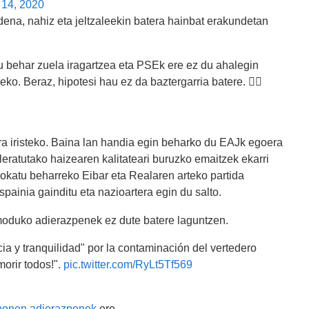
 14, 2020
na, nahiz eta jeltzaleekin batera hainbat erakundetan
tu behar zuela iragartzea eta PSEk ere ez du ahalegin
eko. Beraz, hipotesi hau ez da baztergarria batere. 👇🏼
era iristeko. Baina lan handia egin beharko du EAJk egoera
leratutako haizearen kalitateari buruzko emaitzek ekarri
jokatu beharreko Eibar eta Realaren arteko partida
spainia gainditu eta nazioartera egin du salto.
moduko adierazpenek ez dute batere laguntzen.
ia y tranquilidad" por la contaminación del vertedero
morir todos!".
pic.twitter.com/RyLt5Tf569
 honen adierazpenek
ere.