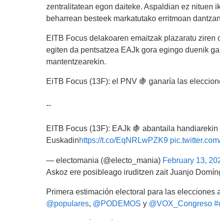
zentralitatean egon daiteke. Aspaldian ez nituen i
beharrean besteek markatutako erritmoan dantzan 
EITB Focus delakoaren emaitzak plazaratu ziren os
egiten da pentsatzea EAJk gora egingo duenik g
mantentzearekin.
EiTB Focus (13F): el PNV 🍇 ganaría las eleccion
--
EITB Focus (13F): EAJk 🍇 abantaila handiarekin 
Euskadin
https://t.co/EqNRLwPZK9
pic.twitter.c
— electomania (@electo_mania)
February 13, 20
Askoz ere posibleago iruditzen zait Juanjo Domín
Primera estimación electoral para las elecciones
@populares
,
@PODEMOS
y
@VOX_Congreso
#