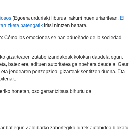
iosos
(Egoera urduriak) liburua irakurri nuen urtarrilean.
El
arrizketa batengatik
iritsi nintzen bertara.
dago: Cómo las emociones se han adueñado de la sociedad
ko gizartearen zutabe izandakoak kolokan daudela egun.
ta, batez ere, adituen autoritatea gainbehera daudela. Gaur
 eta jendearen pertzepzioa, gizarteak sentitzen duena. Eta
bilenak.
riko honetan, oso garrantzitsua bihurtu da.
ar bat egun Zaldibarko zabortegiko lurrek autobidea blokatu