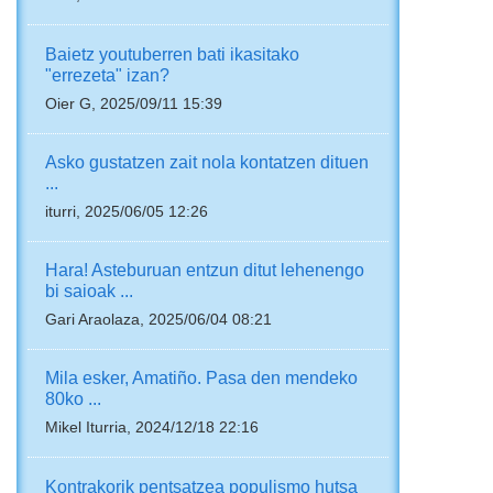
Baietz youtuberren bati ikasitako
"errezeta" izan?
Oier G, 2025/09/11 15:39
Asko gustatzen zait nola kontatzen dituen
...
iturri, 2025/06/05 12:26
Hara! Asteburuan entzun ditut lehenengo
bi saioak ...
Gari Araolaza, 2025/06/04 08:21
Mila esker, Amatiño. Pasa den mendeko
80ko ...
Mikel Iturria, 2024/12/18 22:16
Kontrakorik pentsatzea populismo hutsa