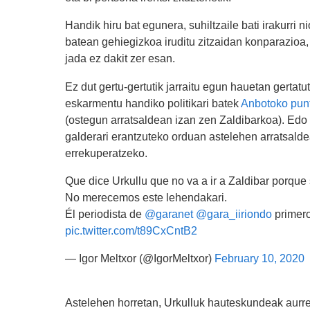
Handik hiru bat egunera, suhiltzaile bati irakurri n
batean gehiegizkoa iruditu zitzaidan konparazioa, ba
jada ez dakit zer esan.
Ez dut gertu-gertutik jarraitu egun hauetan gertatu
eskarmentu handiko politikari batek
Anbotoko punt
(ostegun arratsaldean izan zen Zaldibarkoa). Edo
galderari erantzuteko orduan astelehen arratsald
errekuperatzeko.
Que dice Urkullu que no va a ir a Zaldibar porque se
No merecemos este lehendakari.
Él periodista de
@garanet
@gara_iiriondo
primero
pic.twitter.com/t89CxCntB2
— Igor Meltxor (@IgorMeltxor)
February 10, 2020
Astelehen horretan, Urkulluk hauteskundeak aurre