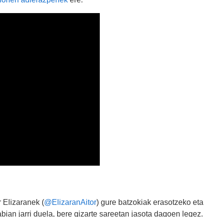
 Elizaranek (
@ElizaranAitor
) gure batzokiak erasotzeko eta
bian jarri duela, bere gizarte sareetan jasota dagoen legez.