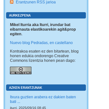
Erantzunen RSS jarioa
AURKEZPENA
Mikel Iturria aka Iturri, irundar bat
eibarnauta elastikoarekin agit&prop
egiten
.
Nuevo blog Pedradas, en castellano
Kontrakoa esaten ez den bitartean, blog
honen edukia ondorengo Creative
Commons lizentzia honen pean dago:
AZKEN ERANTZUNAK
Itxura guztien arabera ez dakien baten
bati ...
iturri, 2025/09/16 08:45