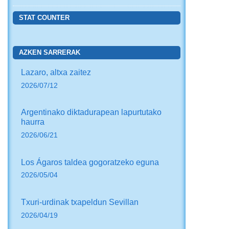
STAT COUNTER
AZKEN SARRERAK
Lazaro, altxa zaitez
2026/07/12
Argentinako diktadurapean lapurtutako
haurra
2026/06/21
Los Ágaros taldea gogoratzeko eguna
2026/05/04
Txuri-urdinak txapeldun Sevillan
2026/04/19