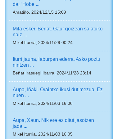
da. “Hobe ...
Amatiño, 2024/12/15 15:09
Mila esker, Beñat. Gaur goizean saiatuko
naiz ...
Mikel Iturria, 2024/11/29 00:24
Iturri jauna, laburpen ederra. Asko poztu
nintzen ...
Beñat Irasuegi Ibarra, 2024/11/28 23:14
Aupa, Iñaki. Oraintxe ikusi dut mezua. Ez
nuen ...
Mikel Iturria, 2024/11/03 16:06
Aupa, Xaun. Nik ere ez ditut jasotzen
jada ...
Mikel Iturria, 2024/11/03 16:05