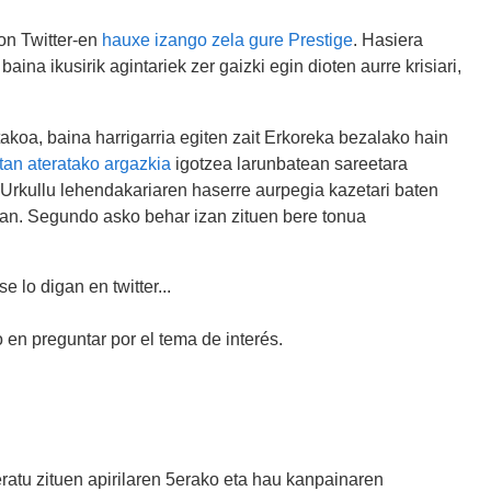
ion Twitter-en
hauxe izango zela gure Prestige
. Hasiera
ina ikusirik agintariek zer gaizki egin dioten aurre krisiari,
takoa, baina harrigarria egiten zait Erkoreka bezalako hain
an ateratako argazkia
igotzea larunbatean sareetara
 Urkullu lehendakariaren haserre aurpegia kazetari baten
ean. Segundo asko behar izan zituen bere tonua
 lo digan en twitter...
 en preguntar por el tema de interés.
ratu zituen apirilaren 5erako eta hau kanpainaren