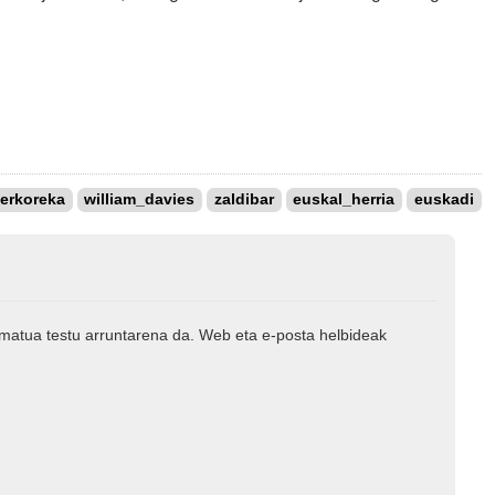
erkoreka
william_davies
zaldibar
euskal_herria
euskadi
rmatua testu arruntarena da. Web eta e-posta helbideak