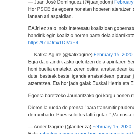
— Juan José Domínguez (@juanjodom)
February
Hor PSOE da egoera honetan hoberen ateratzen de
lanean ari aspaldian.
EAJri ez zaio inoiz interesatu koalizioan goberna
handirik egin koalizio horren parte dela aldarrikatz
https://t.co/Jmx1DlVaE4
— Katixa Agirre (@katixagirre)
February 15, 2020
Egia da oraindik asko gelditzen dela apirilaren 5
honi buelta emateko, zeren ostiral arratsaldean ka
dute, besteak beste, igande arratsaldean Ipuruan 
atzeratzea. Eta hor jada gaiak Euskal Herria eta E
Egoera baretzeko Jaurlaritzako goi kargu honen 
Dieron la rueda de prensa "para transmitir prudenc
derrumbado. Pues solo les faltó gritar: "¡Vamos a 
— Ander Izagirre (@anderiza)
February 15, 2020
Ezta
zabortegia ondo ezagutzen zuen garraiolari