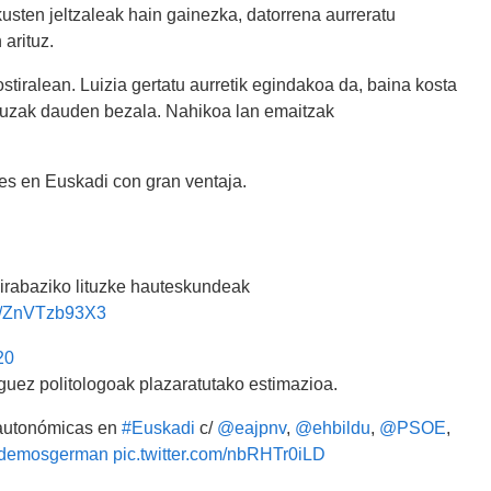
kusten jeltzaleak hain gainezka, datorrena aurreratu
arituz.
tiralean. Luizia gertatu aurretik egindakoa da, baina kosta
auzak dauden bezala. Nahikoa lan emaitzak
es en Euskadi con gran ventaja.
irabaziko lituzke hauteskundeak
om/ZnVTzb93X3
20
guez politologoak plazaratutako estimazioa.
 autonómicas en
#Euskadi
c/
@eajpnv
,
@ehbildu
,
@PSOE
,
demosgerman
pic.twitter.com/nbRHTr0iLD