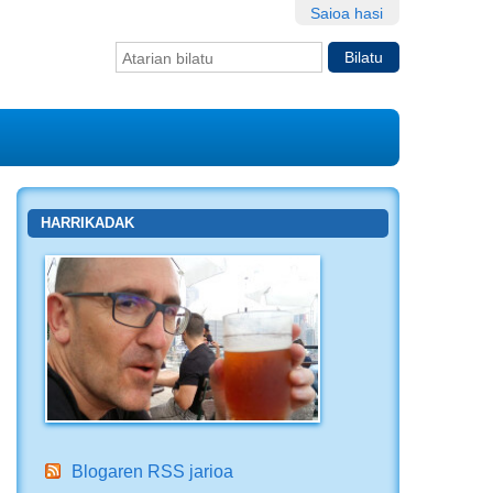
Saioa hasi
Bilatu atarian
Bilaketa
aurreratua…
HARRIKADAK
Blogaren RSS jarioa