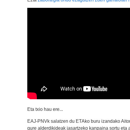
Eta txio hau ere...
EAJ-PNVk salatzen du ETAko buru izandako Aitor
gure alderdikideak jasartzeko kanpaina sortu eta a