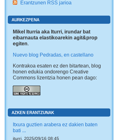
Erantzunen RSS jarioa
AURKEZPENA
Mikel Iturria aka Iturri, irundar bat
eibarnauta elastikoarekin agit&prop
egiten
.
Nuevo blog Pedradas, en castellano
Kontrakoa esaten ez den bitartean, blog
honen edukia ondorengo Creative
Commons lizentzia honen pean dago:
AZKEN ERANTZUNAK
Itxura guztien arabera ez dakien baten
bati ...
iturri, 2025/09/16 08:45