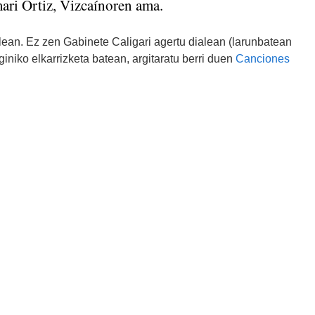
ari Ortiz, Vizcaínoren ama.
lean. Ez zen Gabinete Caligari agertu dialean (larunbatean
iniko elkarrizketa batean, argitaratu berri duen
Canciones