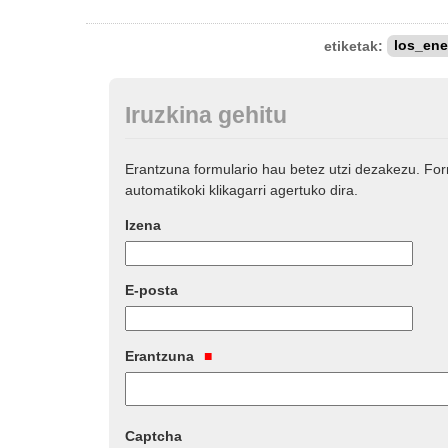
etiketak:
los_en
Iruzkina gehitu
Erantzuna formulario hau betez utzi dezakezu. Fo
automatikoki klikagarri agertuko dira.
Izena
E-posta
Erantzuna
Captcha