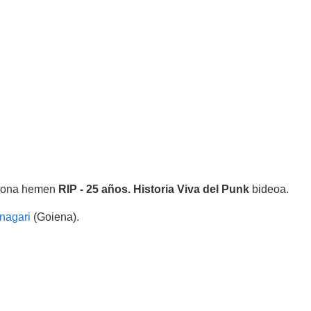
, hona hemen
RIP - 25 años. Historia Viva del Punk
bideoa.
inagari
(Goiena).