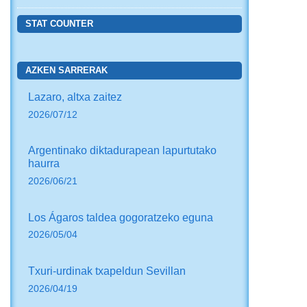
STAT COUNTER
AZKEN SARRERAK
Lazaro, altxa zaitez
2026/07/12
Argentinako diktadurapean lapurtutako
haurra
2026/06/21
Los Ágaros taldea gogoratzeko eguna
2026/05/04
Txuri-urdinak txapeldun Sevillan
2026/04/19