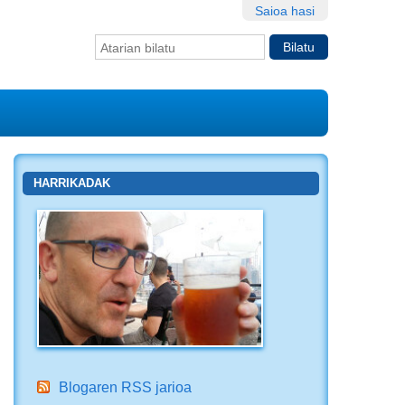
Saioa hasi
Bilatu atarian
Bilaketa
aurreratua…
HARRIKADAK
Blogaren RSS jarioa