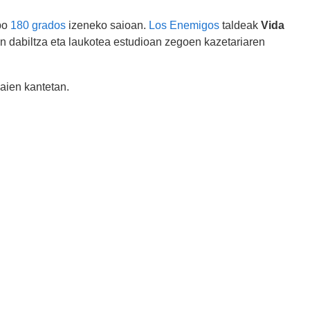
opo
180 grados
izeneko saioan.
Los Enemigos
taldeak
Vida
n dabiltza eta laukotea estudioan zegoen kazetariaren
haien kantetan.