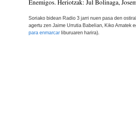
Enemigos. Heriotzak: Jul Bolinaga, Josem
Soriako bidean Radio 3 jarri nuen pasa den ostira
agertu zen Jaime Urrutia Babelian, Kiko Amatek eg
para enmarcar
liburuaren harira).