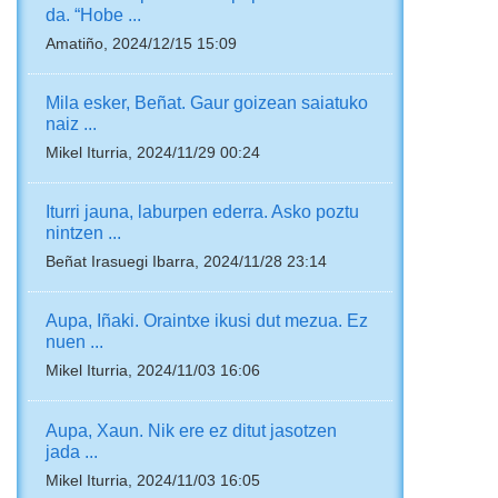
da. “Hobe ...
Amatiño, 2024/12/15 15:09
Mila esker, Beñat. Gaur goizean saiatuko
naiz ...
Mikel Iturria, 2024/11/29 00:24
Iturri jauna, laburpen ederra. Asko poztu
nintzen ...
Beñat Irasuegi Ibarra, 2024/11/28 23:14
Aupa, Iñaki. Oraintxe ikusi dut mezua. Ez
nuen ...
Mikel Iturria, 2024/11/03 16:06
Aupa, Xaun. Nik ere ez ditut jasotzen
jada ...
Mikel Iturria, 2024/11/03 16:05