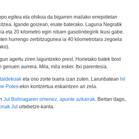
topo egitea eta ohikoa da bigarren mailako errepidetan
rkitzea. Igande goizean, esate baterako. Laguna Negratik
a eta 20 kilometro egin nituen gasolindegirik ikusi gabe.
ten hurrengo zerbitzugunea ia 40 kilometrotara zegoela
ako).
un agertu ziren laguntzeko prest. Horietako batek bost
n genuen aurrera. Mila, mila esker. Itxi parentesia.
taldekoak
eta oso zorte txarra izan zuten. Larunbatean
hil
e Potes
-ekin kontzertua eskaintzen ari zela.
an
Jul Bolinagaren omenez, apunte azkarrak
. Bertan dago,
onak Jul
urtebetze-kanta.