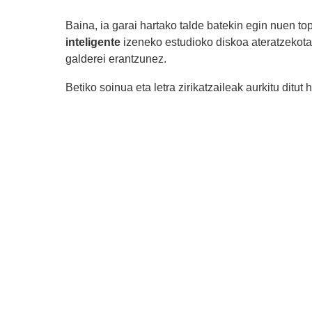
Baina, ia garai hartako talde batekin egin nuen t
inteligente
izeneko estudioko diskoa ateratzekota
galderei erantzunez.
Betiko soinua eta letra zirikatzaileak aurkitu ditut 