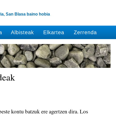
ia, San Blasa baino hobia
a
Albisteak
Elkartea
Zerrenda
deak
beste kontu batzuk ere agertzen dira. Los