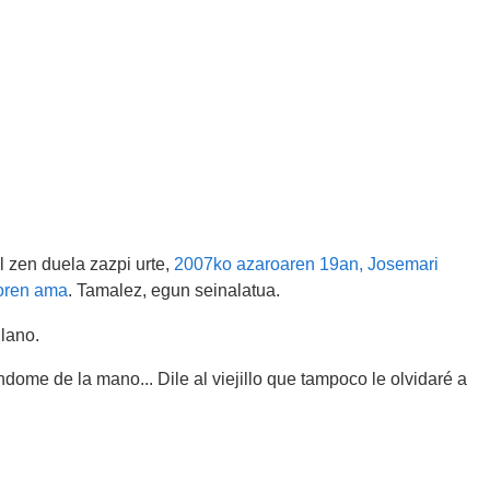
l zen duela zazpi urte,
2007ko azaroaren 19an, Josemari
noren ama
. Tamalez, egun seinalatua.
llano.
dome de la mano... Dile al viejillo que tampoco le olvidaré a