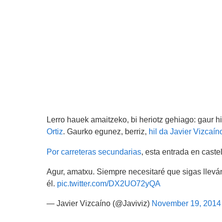
Lerro hauek amaitzeko, bi heriotz gehiago: gaur hi
Ortiz
. Gaurko egunez, berriz,
hil da Javier Vizcaí
Por carreteras secundarias
, esta entrada en caste
Agur, amatxu. Siempre necesitaré que sigas lleván
él.
pic.twitter.com/DX2UO72yQA
— Javier Vizcaíno (@Javiviz)
November 19, 2014