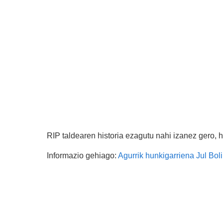
RIP taldearen historia ezagutu nahi izanez gero
Informazio gehiago:
Agurrik hunkigarriena Jul Bol