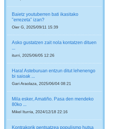
Baietz youtuberren bati ikasitako
"errezeta" izan?
Oier G, 2025/09/11 15:39
Asko gustatzen zait nola kontatzen dituen
...
iturri, 2025/06/05 12:26
Hara! Asteburuan entzun ditut lehenengo
bi saioak ...
Gari Araolaza, 2025/06/04 08:21
Mila esker, Amatiño. Pasa den mendeko
80ko ...
Mikel Iturria, 2024/12/18 22:16
Kontrakorik pentsatzea populismo hutsa