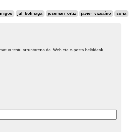
emigos
jul_bolinaga
josemari_ortiz
javier_vizcaíno
soria
rmatua testu arruntarena da. Web eta e-posta helbideak