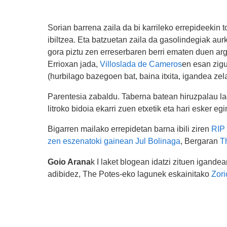
Sorian barrena zaila da bi karrileko errepideekin 
ibiltzea. Eta batzuetan zaila da gasolindegiak au
gora piztu zen erreserbaren berri ematen duen argi
Errioxan jada,
Villoslada de Cameros
en esan zigu
(hurbilago bazegoen bat, baina itxita, igandea zel
Parentesia zabaldu. Taberna batean hiruzpalau lag
litroko bidoia ekarri zuen etxetik eta hari esker egi
Bigarren mailako errepidetan barna ibili ziren
RIP 
zen eszenatoki gainean Jul Bolinaga
, Bergaran
Th
Goio Arana
k I laket blogean idatzi zituen igande
adibidez, The Potes-eko lagunek eskainitako
Zori