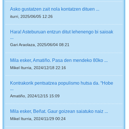
Asko gustatzen zait nola kontatzen dituen ...
iturri, 2025/06/05 12:26
Hara! Asteburuan entzun ditut lehenengo bi saioak
...
Gari Araolaza, 2025/06/04 08:21
Mila esker, Amatiño. Pasa den mendeko 80ko ...
Mikel Iturria, 2024/12/18 22:16
Kontrakorik pentsatzea populismo hutsa da. “Hobe
...
Amatiño, 2024/12/15 15:09
Mila esker, Beñat. Gaur goizean saiatuko naiz ...
Mikel Iturria, 2024/11/29 00:24