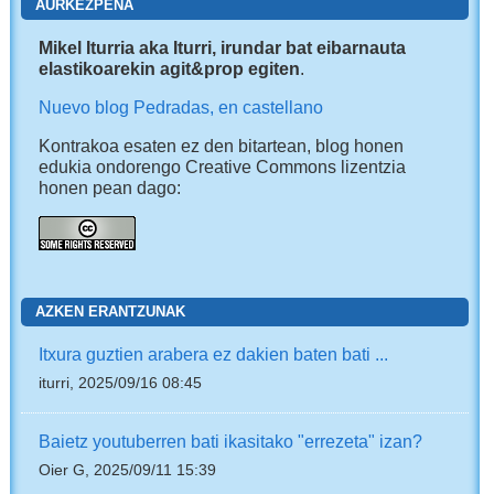
AURKEZPENA
Mikel Iturria aka Iturri, irundar bat eibarnauta
elastikoarekin agit&prop egiten
.
Nuevo blog Pedradas, en castellano
Kontrakoa esaten ez den bitartean, blog honen
edukia ondorengo Creative Commons lizentzia
honen pean dago:
AZKEN ERANTZUNAK
Itxura guztien arabera ez dakien baten bati ...
iturri, 2025/09/16 08:45
Baietz youtuberren bati ikasitako "errezeta" izan?
Oier G, 2025/09/11 15:39