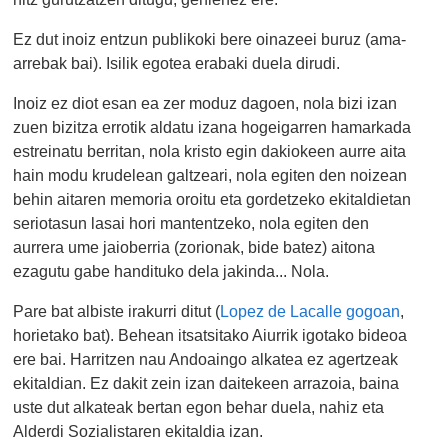
Ez dut inoiz entzun publikoki bere oinazeei buruz (ama-
arrebak bai). Isilik egotea erabaki duela dirudi.
Inoiz ez diot esan ea zer moduz dagoen, nola bizi izan
zuen bizitza errotik aldatu izana hogeigarren hamarkada
estreinatu berritan, nola kristo egin dakiokeen aurre aita
hain modu krudelean galtzeari, nola egiten den noizean
behin aitaren memoria oroitu eta gordetzeko ekitaldietan
seriotasun lasai hori mantentzeko, nola egiten den
aurrera ume jaioberria (zorionak, bide batez) aitona
ezagutu gabe handituko dela jakinda... Nola.
Pare bat albiste irakurri ditut (
Lopez de Lacalle gogoan
,
horietako bat). Behean itsatsitako Aiurrik igotako bideoa
ere bai. Harritzen nau Andoaingo alkatea ez agertzeak
ekitaldian. Ez dakit zein izan daitekeen arrazoia, baina
uste dut alkateak bertan egon behar duela, nahiz eta
Alderdi Sozialistaren ekitaldia izan.