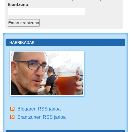
Erantzuna
:
HARRIKADAK
Blogaren RSS jarioa
Erantzunen RSS jarioa