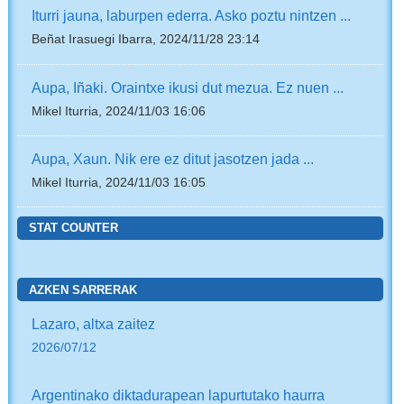
Iturri jauna, laburpen ederra. Asko poztu nintzen ...
Beñat Irasuegi Ibarra, 2024/11/28 23:14
Aupa, Iñaki. Oraintxe ikusi dut mezua. Ez nuen ...
Mikel Iturria, 2024/11/03 16:06
Aupa, Xaun. Nik ere ez ditut jasotzen jada ...
Mikel Iturria, 2024/11/03 16:05
STAT COUNTER
AZKEN SARRERAK
Lazaro, altxa zaitez
2026/07/12
Argentinako diktadurapean lapurtutako haurra