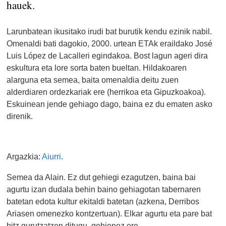
hauek.
Larunbatean ikusitako irudi bat burutik kendu ezinik nabil.
Omenaldi bati dagokio, 2000. urtean ETAk eraildako José
Luis López de Lacalleri egindakoa. Bost lagun ageri dira
eskultura eta lore sorta baten bueltan. Hildakoaren
alarguna eta semea, baita omenaldia deitu zuen
alderdiaren ordezkariak ere (herrikoa eta Gipuzkoakoa).
Eskuinean jende gehiago dago, baina ez du ematen asko
direnik.
Argazkia:
Aiurri
.
Semea da Alain. Ez dut gehiegi ezagutzen, baina bai
agurtu izan dudala behin baino gehiagotan tabernaren
batetan edota kultur ekitaldi batetan (azkena, Derribos
Ariasen omenezko kontzertuan). Elkar agurtu eta pare bat
hitz gurutzatzen ditugu, gehienez ere.