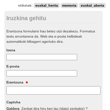
etiketak:
euskal_herria
memoria
euskal_aberia
Iruzkina gehitu
Erantzuna formulario hau betez utzi dezakezu. Formatua
testu arruntarena da. Web eta e-posta helbideak
automatikoki klikagarri agertuko dira.
Izena
E-posta
Erantzuna
Captcha
Galdera
:
Zenbat dira hiru ken lau (idatzi zenbakiz) ?