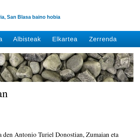
ia, San Blasa baino hobia
a
Albisteak
Elkartea
Zerrenda
an
ua den Antonio Turiel Donostian, Zumaian eta