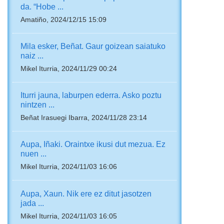
da. “Hobe ...
Amatiño, 2024/12/15 15:09
Mila esker, Beñat. Gaur goizean saiatuko
naiz ...
Mikel Iturria, 2024/11/29 00:24
Iturri jauna, laburpen ederra. Asko poztu
nintzen ...
Beñat Irasuegi Ibarra, 2024/11/28 23:14
Aupa, Iñaki. Oraintxe ikusi dut mezua. Ez
nuen ...
Mikel Iturria, 2024/11/03 16:06
Aupa, Xaun. Nik ere ez ditut jasotzen
jada ...
Mikel Iturria, 2024/11/03 16:05