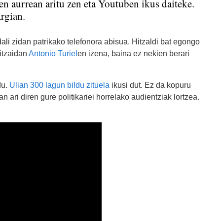
n aurrean aritu zen eta Youtuben ikus daiteke.
rgian.
ali zidan patrikako telefonora abisua. Hitzaldi bat egongo
itzaidan
Antonio Turiel
en izena, baina ez nekien berari
du.
Ulian 300 lagun bildu zituela
ikusi dut. Ez da kopuru
ari diren gure politikariei horrelako audientziak lortzea.