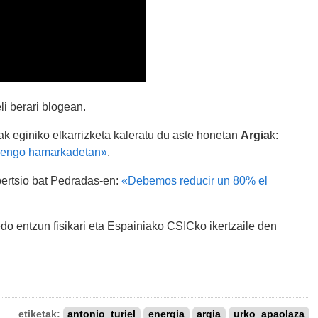
li berari blogean.
ak eginiko elkarrizketa kaleratu du aste honetan
Argia
k:
rrengo hamarkadetan»
.
 bertsio bat Pedradas-en:
«Debemos reducir un 80% el
o entzun fisikari eta Espainiako CSICko ikertzaile den
etiketak:
antonio_turiel
energia
argia
urko_apaolaza