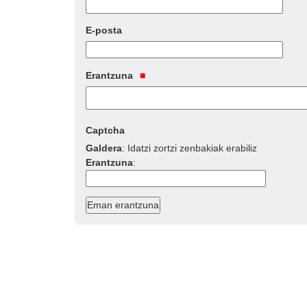
E-posta
Erantzuna
Captcha
Galdera
:
Idatzi zortzi zenbakiak erabiliz
Erantzuna
: