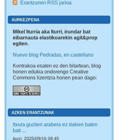
Erantzunen RSS jarioa
AURKEZPENA
Mikel Iturria aka Iturri, irundar bat
eibarnauta elastikoarekin agit&prop
egiten
.
Nuevo blog Pedradas, en castellano
Kontrakoa esaten ez den bitartean, blog
honen edukia ondorengo Creative
Commons lizentzia honen pean dago:
AZKEN ERANTZUNAK
Itxura guztien arabera ez dakien baten
bati ...
iturri, 2025/09/16 08:45