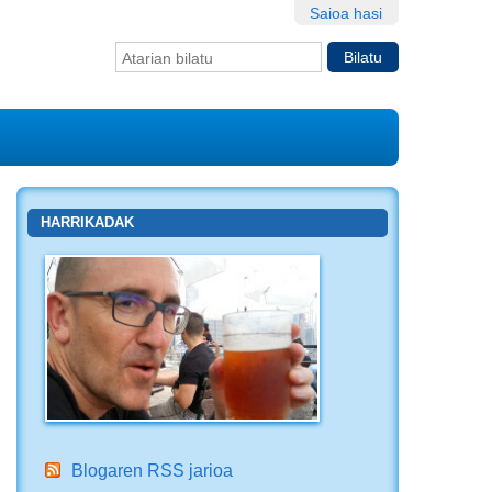
Saioa hasi
Bilatu atarian
Bilaketa
aurreratua…
HARRIKADAK
Blogaren RSS jarioa