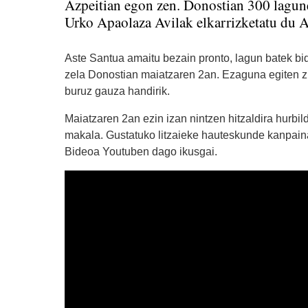
Azpeitian egon zen. Donostian 300 lagune
Urko Apaolaza Avilak elkarrizketatu du A
Aste Santua amaitu bezain pronto, lagun batek bid
zela Donostian maiatzaren 2an. Ezaguna egiten z
buruz gauza handirik.
Maiatzaren 2an ezin izan nintzen hitzaldira hurbil
makala. Gustatuko litzaieke hauteskunde kanpainan 
Bideoa Youtuben dago ikusgai.