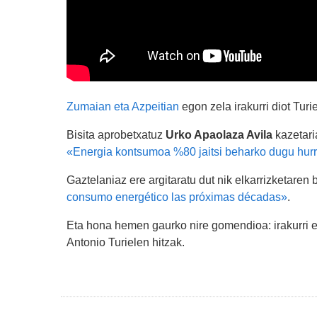
Zumaian eta Azpeitian
egon zela irakurri diot Turie
Bisita aprobetxatuz
Urko Apaolaza Avila
kazetari
«
Energia kontsumoa %80 jaitsi beharko dugu hu
Gaztelaniaz ere argitaratu dut nik elkarrizketaren
consumo energético las próximas décadas»
.
Eta hona hemen gaurko nire gomendioa: irakurri ed
Antonio Turielen hitzak.