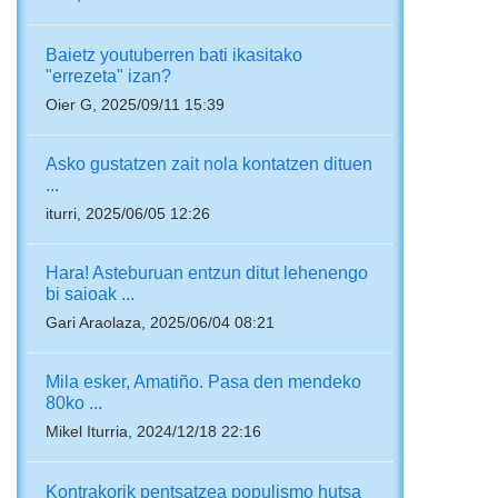
Baietz youtuberren bati ikasitako
"errezeta" izan?
Oier G, 2025/09/11 15:39
Asko gustatzen zait nola kontatzen dituen
...
iturri, 2025/06/05 12:26
Hara! Asteburuan entzun ditut lehenengo
bi saioak ...
Gari Araolaza, 2025/06/04 08:21
Mila esker, Amatiño. Pasa den mendeko
80ko ...
Mikel Iturria, 2024/12/18 22:16
Kontrakorik pentsatzea populismo hutsa