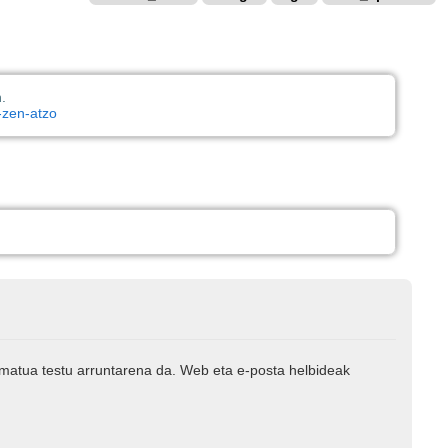
.
-zen-atzo
rmatua testu arruntarena da. Web eta e-posta helbideak