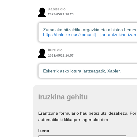
Xabier dio:
2023/05/21 10:29
Zumaiako hitzaldiko argazkia eta albistea hemen
https://baleike.eus/komunit[…]ari-antzokian-izan
iturri dio:
2023/05/21 10:57
Eskerrik asko lotura jartzeagatik, Xabier.
Iruzkina gehitu
Erantzuna formulario hau betez utzi dezakezu. Fo
automatikoki klikagarri agertuko dira.
Izena