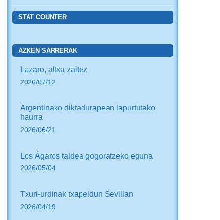
STAT COUNTER
AZKEN SARRERAK
Lazaro, altxa zaitez
2026/07/12
Argentinako diktadurapean lapurtutako
haurra
2026/06/21
Los Ágaros taldea gogoratzeko eguna
2026/05/04
Txuri-urdinak txapeldun Sevillan
2026/04/19