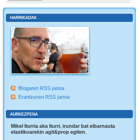
HARRIKADAK
Blogaren RSS jarioa
Erantzunen RSS jarioa
AURKEZPENA
Mikel Iturria aka Iturri, irundar bat eibarnauta
elastikoarekin agit&prop egiten
.