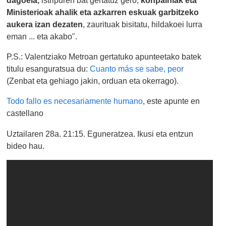
Ministerioak ahalik eta azkarren eskuak garbitzeko
aukera izan dezaten
, zaurituak bisitatu, hildakoei lurra
eman ... eta akabo".
P.S.: Valentziako Metroan gertatuko apunteetako batek
titulu esanguratsua du:
Cuanto más se sabe, peor
(Zenbat eta gehiago jakin, orduan eta okerrago).
Todo fallo es necesariamente humano
, este apunte en
castellano
Uztailaren 28a. 21:15. Eguneratzea. Ikusi eta entzun
bideo hau.