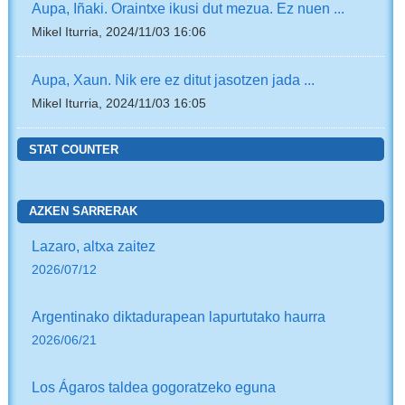
Aupa, Iñaki. Oraintxe ikusi dut mezua. Ez nuen ...
Mikel Iturria, 2024/11/03 16:06
Aupa, Xaun. Nik ere ez ditut jasotzen jada ...
Mikel Iturria, 2024/11/03 16:05
STAT COUNTER
AZKEN SARRERAK
Lazaro, altxa zaitez
2026/07/12
Argentinako diktadurapean lapurtutako haurra
2026/06/21
Los Ágaros taldea gogoratzeko eguna