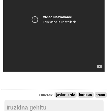
etiketak:
javier_ortiz
istripua
trena
Iruzkina gehitu