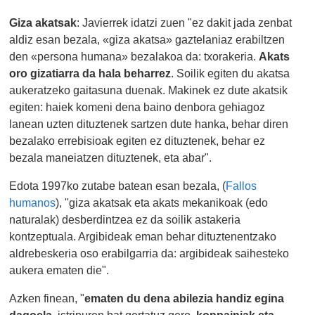
Giza akatsak
: Javierrek idatzi zuen "ez dakit jada zenbat
aldiz esan bezala, «giza akatsa» gaztelaniaz erabiltzen
den «persona humana» bezalakoa da: txorakeria.
Akats
oro gizatiarra da hala beharrez
. Soilik egiten du akatsa
aukeratzeko gaitasuna duenak. Makinek ez dute akatsik
egiten: haiek komeni dena baino denbora gehiagoz
lanean uzten dituztenek sartzen dute hanka, behar diren
bezalako errebisioak egiten ez dituztenek, behar ez
bezala maneiatzen dituztenek, eta abar".
Edota 1997ko zutabe batean esan bezala, (
Fallos
humanos
), "giza akatsak eta akats mekanikoak (edo
naturalak) desberdintzea ez da soilik astakeria
kontzeptuala. Argibideak eman behar dituztenentzako
aldrebeskeria oso erabilgarria da: argibideak saihesteko
aukera ematen die".
Azken finean, "
ematen du dena abilezia handiz egina
dagoela,
istripuren bat gertatuz gero,
konpainiak eta