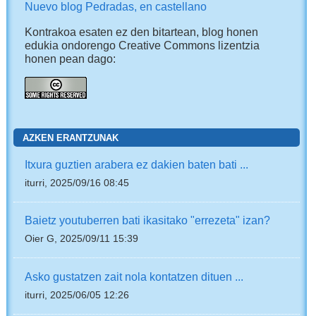
Nuevo blog Pedradas, en castellano
Kontrakoa esaten ez den bitartean, blog honen
edukia ondorengo Creative Commons lizentzia
honen pean dago:
AZKEN ERANTZUNAK
Itxura guztien arabera ez dakien baten bati ...
iturri, 2025/09/16 08:45
Baietz youtuberren bati ikasitako "errezeta" izan?
Oier G, 2025/09/11 15:39
Asko gustatzen zait nola kontatzen dituen ...
iturri, 2025/06/05 12:26