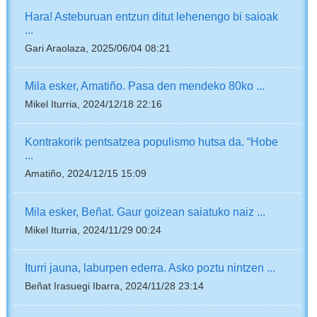
Hara! Asteburuan entzun ditut lehenengo bi saioak
...
Gari Araolaza, 2025/06/04 08:21
Mila esker, Amatiño. Pasa den mendeko 80ko ...
Mikel Iturria, 2024/12/18 22:16
Kontrakorik pentsatzea populismo hutsa da. “Hobe
...
Amatiño, 2024/12/15 15:09
Mila esker, Beñat. Gaur goizean saiatuko naiz ...
Mikel Iturria, 2024/11/29 00:24
Iturri jauna, laburpen ederra. Asko poztu nintzen ...
Beñat Irasuegi Ibarra, 2024/11/28 23:14