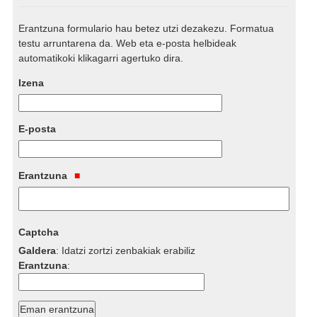
Erantzuna formulario hau betez utzi dezakezu. Formatua
testu arruntarena da. Web eta e-posta helbideak
automatikoki klikagarri agertuko dira.
Izena
E-posta
Erantzuna
Captcha
Galdera
:
Idatzi zortzi zenbakiak erabiliz
Erantzuna
: