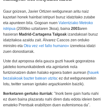
Gaur goizean, Javier Ortizen webgunean aritu naiz
kazetari honek hainbat istripuri buruz idatzitako zutabe
eta apunteen bila. Gogoan nuen
Valentziako Metroko
istripua
(2006ko uztailaren 3koa), baina
2003
aren
hasieran
Madrid-Cartagena Talgoak
izandakoari buruz
idatzitakoa azaldu zait. Álvarez Cascos zen orduko
ministro eta
Otra vez «el fallo humano»
izenekoa idatzi
zuen donostiarrak.
Uste dut aproposa dela gauza guzti hauek gogoratzea
jakiteko komunikabideek eta agintariek nola
funtzionatzen duten halako egoera baten aurrean (
hauek
bezalakoak bazter batean utzita
: ez dut webgunearekin
lotu, twitter sarean igotako argazkiarekin baizik).
Ikerketaren gertuko iturriak
: "Inork bere gain hartu nahi
ez duen baina plazaratu nahi diren datu edota ideien berri
emateko Prentsak erabiltzen duen eufemismoa da".