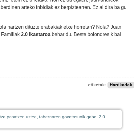
berdinen arteko inbidiak ez berpiztearren. Ez al dira ba gu
Nola hartzen dituzte erabakiak etxe horretan? Nola? Juan
t Familiak
2.0 ikastaroa
behar du. Beste bolondresik bai
etiketak:
Harrikadak
otza pasatzen uztea, tabernaren goxotasunik gabe. 2.0