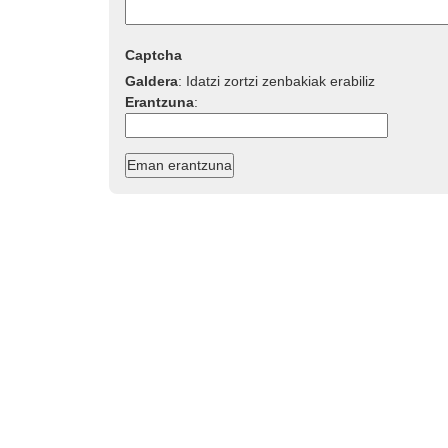
Captcha
Galdera
:
Idatzi zortzi zenbakiak erabiliz
Erantzuna
: