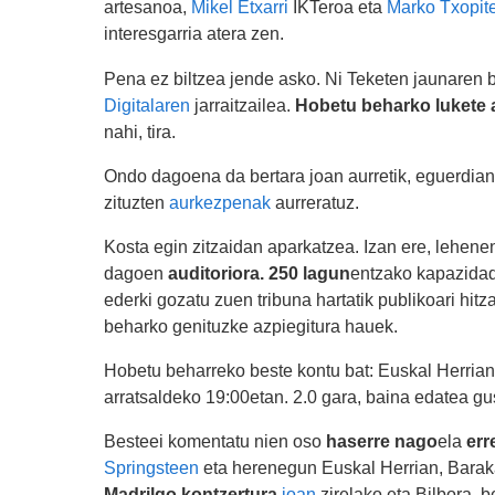
artesanoa,
Mikel Etxarri
IKTeroa eta
Marko Txopit
interesgarria atera zen.
Pena ez biltzea jende asko. Ni Teketen jaunaren b
Digitalaren
jarraitzailea.
Hobetu beharko lukete a
nahi, tira.
Ondo dagoena da bertara joan aurretik, eguerdian k
zituzten
aurkezpenak
aurreratuz.
Kosta egin zitzaidan aparkatzea. Izan ere, lehen
dagoen
auditoriora. 250 lagun
entzako kapazidad
ederki gozatu zuen tribuna hartatik publikoari h
beharko genituzke azpiegitura hauek.
Hobetu beharreko beste kontu bat: Euskal Herria
arratsaldeko 19:00etan. 2.0 gara, baina edatea g
Besteei komentatu nien oso
haserre nago
ela
err
Springsteen
eta herenegun Euskal Herrian, Bara
Madrilgo kontzertura
joan
zirelako eta Bilbora, be