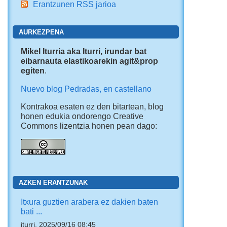
Erantzunen RSS jarioa
AURKEZPENA
Mikel Iturria aka Iturri, irundar bat
eibarnauta elastikoarekin agit&prop
egiten
.
Nuevo blog Pedradas, en castellano
Kontrakoa esaten ez den bitartean, blog
honen edukia ondorengo Creative
Commons lizentzia honen pean dago:
AZKEN ERANTZUNAK
Itxura guztien arabera ez dakien baten
bati ...
iturri, 2025/09/16 08:45