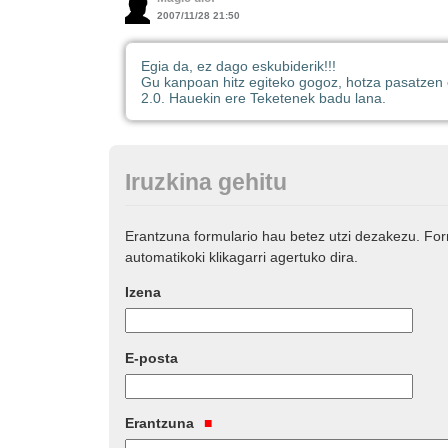
2007/11/28 21:50
Egia da, ez dago eskubiderik!!!
Gu kanpoan hitz egiteko gogoz, hotza pasatzen e
2.0. Hauekin ere Teketenek badu lana.
Iruzkina gehitu
Erantzuna formulario hau betez utzi dezakezu. Fo
automatikoki klikagarri agertuko dira.
Izena
E-posta
Erantzuna