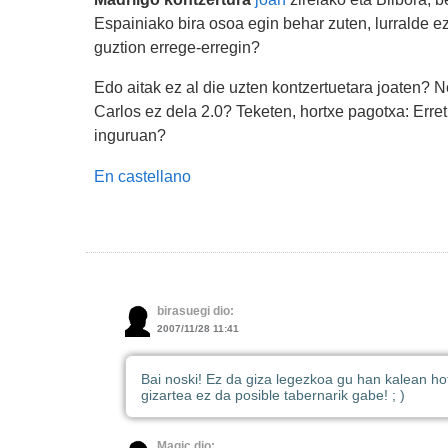
Espainiako bira osoa egin behar zuten, lurralde ez
guztion errege-erregin?
Edo aitak ez al die uzten kontzertuetara joaten? 
Carlos ez dela 2.0? Teketen, hortxe pagotxa: Erre
inguruan?
En castellano
birasuegi dio:
2007/11/28 11:41
Bai noski! Ez da giza legezkoa gu han kalean h
gizartea ez da posible tabernarik gabe! ; )
Magic dio: