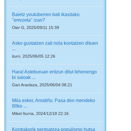
Baietz youtuberren bati ikasitako
"errezeta" izan?
Oier G, 2025/09/11 15:39
Asko gustatzen zait nola kontatzen dituen
...
iturri, 2025/06/05 12:26
Hara! Asteburuan entzun ditut lehenengo
bi saioak ...
Gari Araolaza, 2025/06/04 08:21
Mila esker, Amatiño. Pasa den mendeko
80ko ...
Mikel Iturria, 2024/12/18 22:16
Kontrakorik pentsatzea populismo hutsa