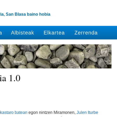
ia, San Blasa baino hobia
a
Albisteak
Elkartea
Zerrenda
ia 1.0
ikastaro batean
egon nintzen Miramonen,
Julen Iturbe