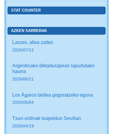
STAT COUNTER
AZKEN SARRERAK
Lazaro, altxa zaitez
2026/07/12
Argentinako diktadurapean lapurtutako
haurra
2026/06/21
Los Ágaros taldea gogoratzeko eguna
2026/05/04
Txuri-urdinak txapeldun Sevillan
2026/04/19