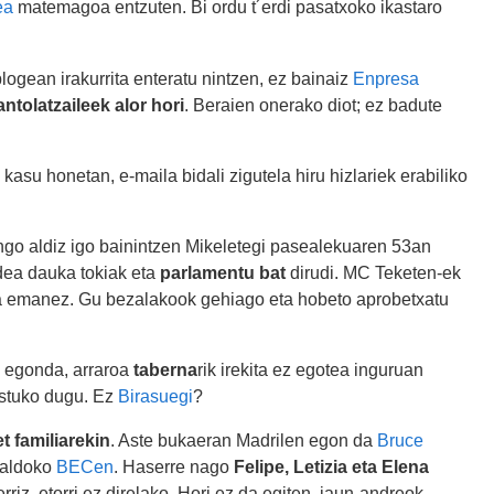
ea
matemagoa entzuten. Bi ordu t´erdi pasatxoko ikastaro
logean irakurrita enteratu nintzen, ez bainaiz
Enpresa
ntolatzaileek alor hori
. Beraien onerako diot; ez badute
asu honetan, e-maila bidali zigutela hiru hizlariek erabiliko
engo aldiz igo bainintzen Mikeletegi pasealekuaren 53an
ea dauka tokiak eta
parlamentu bat
dirudi. MC Teketen-ek
itza emanez. Gu bezalakook gehiago eta hobeto aprobetxatu
n egonda, arraroa
taberna
rik irekita ez egotea inguruan
ustuko dugu. Ez
Birasuegi
?
et familiarekin
. Aste bukaeran Madrilen egon da
Bruce
kaldoko
BECen
. Haserre nago
Felipe, Letizia eta Elena
rriz, etorri ez direlako. Hori ez da egiten, jaun-andreok,