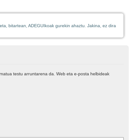
ta, bitartean, ADEGUIkoak gurekin ahaztu. Jakina, ez dira
rmatua testu arruntarena da. Web eta e-posta helbideak