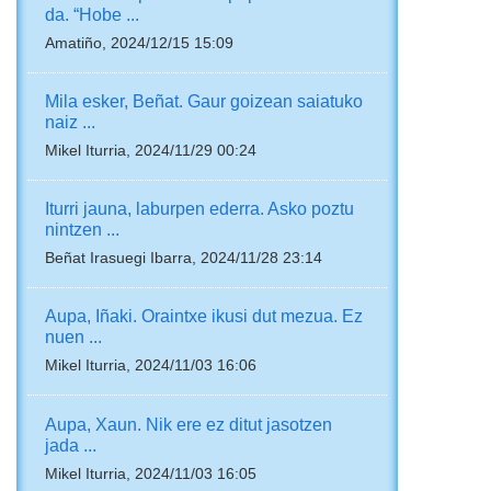
da. “Hobe ...
Amatiño, 2024/12/15 15:09
Mila esker, Beñat. Gaur goizean saiatuko
naiz ...
Mikel Iturria, 2024/11/29 00:24
Iturri jauna, laburpen ederra. Asko poztu
nintzen ...
Beñat Irasuegi Ibarra, 2024/11/28 23:14
Aupa, Iñaki. Oraintxe ikusi dut mezua. Ez
nuen ...
Mikel Iturria, 2024/11/03 16:06
Aupa, Xaun. Nik ere ez ditut jasotzen
jada ...
Mikel Iturria, 2024/11/03 16:05