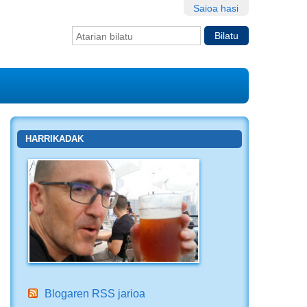
Saioa hasi
Bilatu atarian
Bilaketa
aurreratua…
HARRIKADAK
Blogaren RSS jarioa