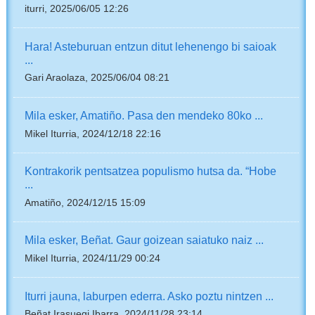
iturri, 2025/06/05 12:26
Hara! Asteburuan entzun ditut lehenengo bi saioak
...
Gari Araolaza, 2025/06/04 08:21
Mila esker, Amatiño. Pasa den mendeko 80ko ...
Mikel Iturria, 2024/12/18 22:16
Kontrakorik pentsatzea populismo hutsa da. “Hobe
...
Amatiño, 2024/12/15 15:09
Mila esker, Beñat. Gaur goizean saiatuko naiz ...
Mikel Iturria, 2024/11/29 00:24
Iturri jauna, laburpen ederra. Asko poztu nintzen ...
Beñat Irasuegi Ibarra, 2024/11/28 23:14