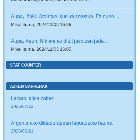
Aupa, Iñaki. Oraintxe ikusi dut mezua. Ez nuen ...
Mikel Iturria, 2024/11/03 16:06
Aupa, Xaun. Nik ere ez ditut jasotzen jada ...
Mikel Iturria, 2024/11/03 16:05
STAT COUNTER
AZKEN SARRERAK
Lazaro, altxa zaitez
2026/07/12
Argentinako diktadurapean lapurtutako haurra
2026/06/21