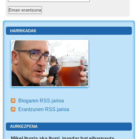
HARRIKADAK
Blogaren RSS jarioa
Erantzunen RSS jarioa
AURKEZPENA
Mikel Iturria aka Iturri, irundar bat eibarnauta