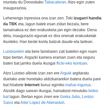
muntatu du Donostiako
Tabacaleran
. Atzo egin zuten
inaugurazioa.
Lehenengo inpresioa ona izan zen. Toki
izugarri handia
da TBK
eta, lagun batek esan zidan bezala, bere
tamainakoa ez den erakusketa jan egin dezake. Dena
dela, inaugurazio egunak ez dira onenak erakusketak
ikusteko. Han beste kontu batzuk daude-eta tartean.
Luistxorekin
eta bere familiaren zati batekin egin nuen
topo bertan. Argazki kamera eraman zuen eta seguru
baten bat jarriko duela ikusgai
flickr-eko kontuan
.
Atzo Luistxo albiste izan zen ere
Argiak
argitaratu
duelako aste honetako aldizkariarekin batera duela pare
bat hilabete
Internet
i buruz eginiko
mahai-ingurua
.
Atzotik dago sarean ikusgai, hamabost minutuko
bideo
bat
lagun. Bertan egon ziren ere
Gorka Julio
,
Lontzo
Sainz
eta
Aitor Lopez de Aberasturi
.