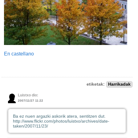
En castellano
etiketak:
Harrikadak
Luistxo dio:
2007/11/27 11:22
Ba ez nuen argazki askorik atera, sentitzen dut.
http://www.flickr.com/photos/luistxo/archives/date-
taken/2007/11/23/