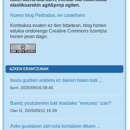
elastikoarekin agit&prop egiten
.
Nuevo blog Pedradas, en castellano
Kontrakoa esaten ez den bitartean, blog honen
edukia ondorengo Creative Commons lizentzia
honen pean dago:
AZKEN ERANTZUNAK
Itxura guztien arabera ez dakien baten bati ...
iturri, 2025/09/16 08:45
Baietz youtuberren bati ikasitako "errezeta" izan?
Oier G, 2025/09/11 15:39
Asko gustatzen zait nola kontatzen dituen ...