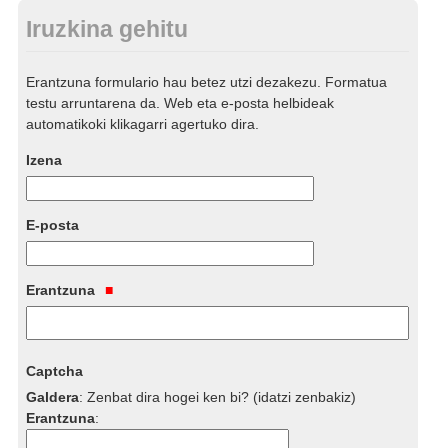
Iruzkina gehitu
Erantzuna formulario hau betez utzi dezakezu. Formatua
testu arruntarena da. Web eta e-posta helbideak
automatikoki klikagarri agertuko dira.
Izena
E-posta
Erantzuna
Captcha
Galdera
:
Zenbat dira hogei ken bi? (idatzi zenbakiz)
Erantzuna
: