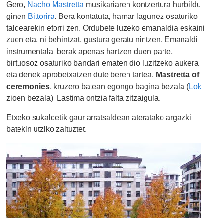
Gero,
Nacho Mastretta
musikariaren kontzertura hurbildu
ginen
Bittorira
. Bera kontatuta, hamar lagunez osaturiko
taldearekin etorri zen. Ordubete luzeko emanaldia eskaini
zuen eta, ni behintzat, gustura geratu nintzen. Emanaldi
instrumentala, berak apenas hartzen duen parte,
birtuosoz osaturiko bandari ematen dio luzitzeko aukera
eta denek aprobetxatzen dute beren tartea.
Mastretta of
ceremonies
, kruzero batean egongo bagina bezala (
Lok
zioen bezala). Lastima ontzia falta zitzaigula.
Etxeko sukaldetik gaur arratsaldean ateratako argazki
batekin utziko zaituztet.