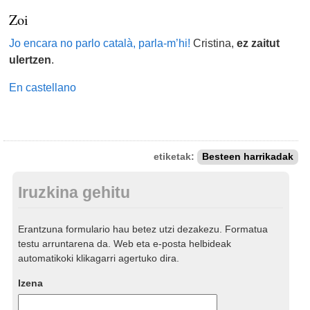
Zoi
Jo encara no parlo català, parla-m’hi!
Cristina,
ez zaitut
ulertzen
.
En castellano
etiketak:
Besteen harrikadak
Iruzkina gehitu
Erantzuna formulario hau betez utzi dezakezu. Formatua
testu arruntarena da. Web eta e-posta helbideak
automatikoki klikagarri agertuko dira.
Izena