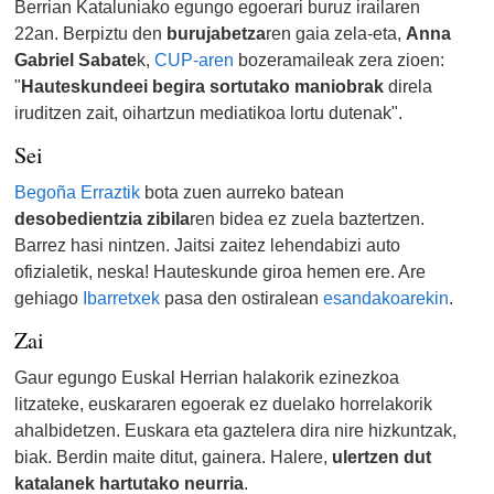
Berrian Kataluniako egungo egoerari buruz irailaren
22an. Berpiztu den
burujabetza
ren gaia zela-eta,
Anna
Gabriel Sabate
k,
CUP-aren
bozeramaileak zera zioen:
"
Hauteskundeei begira sortutako maniobrak
direla
iruditzen zait, oihartzun mediatikoa lortu dutenak".
Sei
Begoña Erraztik
bota zuen aurreko batean
desobedientzia zibila
ren bidea ez zuela baztertzen.
Barrez hasi nintzen. Jaitsi zaitez lehendabizi auto
ofizialetik, neska! Hauteskunde giroa hemen ere. Are
gehiago
Ibarretxek
pasa den ostiralean
esandakoarekin
.
Zai
Gaur egungo Euskal Herrian halakorik ezinezkoa
litzateke, euskararen egoerak ez duelako horrelakorik
ahalbidetzen. Euskara eta gaztelera dira nire hizkuntzak,
biak. Berdin maite ditut, gainera. Halere,
ulertzen dut
katalanek hartutako neurria
.