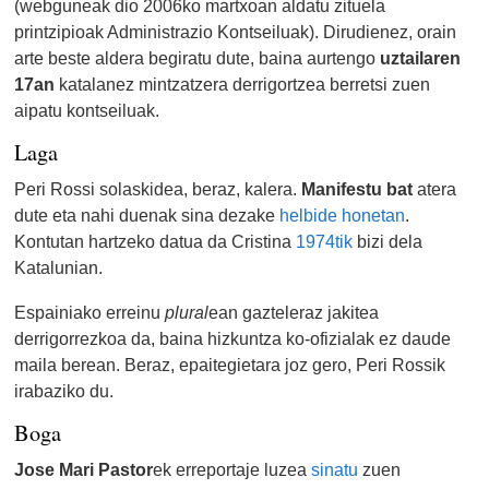
(webguneak dio 2006ko martxoan aldatu zituela
printzipioak Administrazio Kontseiluak). Dirudienez, orain
arte beste aldera begiratu dute, baina aurtengo
uztailaren
17an
katalanez mintzatzera derrigortzea berretsi zuen
aipatu kontseiluak.
Laga
Peri Rossi solaskidea, beraz, kalera.
Manifestu bat
atera
dute eta nahi duenak sina dezake
helbide honetan
.
Kontutan hartzeko datua da Cristina
1974tik
bizi dela
Katalunian.
Espainiako erreinu
plural
ean gazteleraz jakitea
derrigorrezkoa da, baina hizkuntza ko-ofizialak ez daude
maila berean. Beraz, epaitegietara joz gero, Peri Rossik
irabaziko du.
Boga
Jose Mari Pastor
ek erreportaje luzea
sinatu
zuen