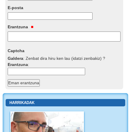
E-posta
Erantzuna
Captcha
Galdera
:
Zenbat dira hiru ken lau (idatzi zenbakiz) ?
Erantzuna
:
HARRIKADAK