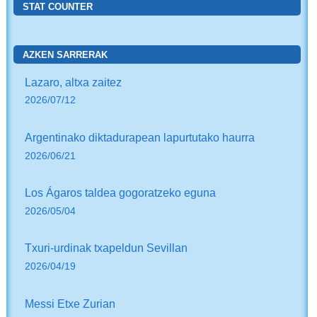
STAT COUNTER
AZKEN SARRERAK
Lazaro, altxa zaitez
2026/07/12
Argentinako diktadurapean lapurtutako haurra
2026/06/21
Los Ágaros taldea gogoratzeko eguna
2026/05/04
Txuri-urdinak txapeldun Sevillan
2026/04/19
Messi Etxe Zurian