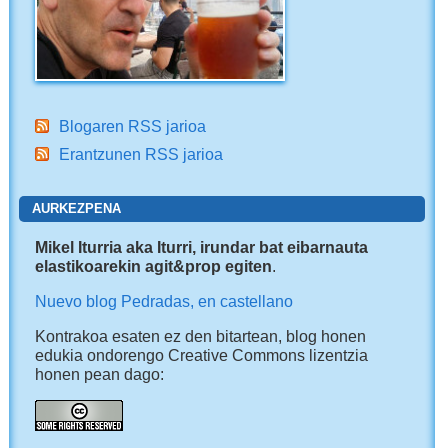
Blogaren RSS jarioa
Erantzunen RSS jarioa
AURKEZPENA
Mikel Iturria aka Iturri, irundar bat eibarnauta
elastikoarekin agit&prop egiten
.
Nuevo blog Pedradas, en castellano
Kontrakoa esaten ez den bitartean, blog honen
edukia ondorengo Creative Commons lizentzia
honen pean dago: