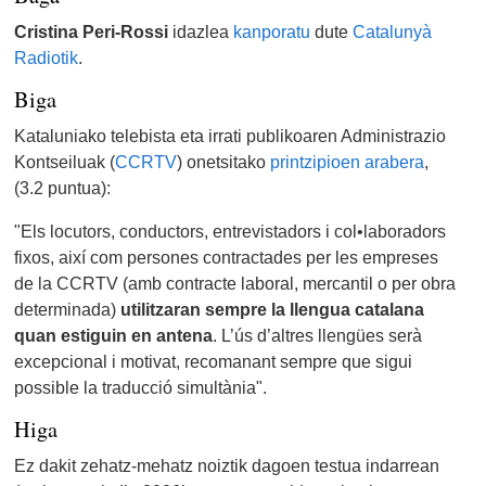
Cristina Peri-Rossi
idazlea
kanporatu
dute
Catalunyà
Radiotik
.
Biga
Kataluniako telebista eta irrati publikoaren Administrazio
Kontseiluak (
CCRTV
) onetsitako
printzipioen arabera
,
(3.2 puntua):
"Els locutors, conductors, entrevistadors i col•laboradors
fixos, així com persones contractades per les empreses
de la CCRTV (amb contracte laboral, mercantil o per obra
determinada)
utilitzaran sempre la llengua catalana
quan estiguin en antena
. L’ús d’altres llengües serà
excepcional i motivat, recomanant sempre que sigui
possible la traducció simultània".
Higa
Ez dakit zehatz-mehatz noiztik dagoen testua indarrean