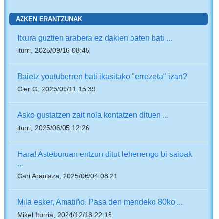
AZKEN ERANTZUNAK
Itxura guztien arabera ez dakien baten bati ...
iturri, 2025/09/16 08:45
Baietz youtuberren bati ikasitako "errezeta" izan?
Oier G, 2025/09/11 15:39
Asko gustatzen zait nola kontatzen dituen ...
iturri, 2025/06/05 12:26
Hara! Asteburuan entzun ditut lehenengo bi saioak
...
Gari Araolaza, 2025/06/04 08:21
Mila esker, Amatiño. Pasa den mendeko 80ko ...
Mikel Iturria, 2024/12/18 22:16