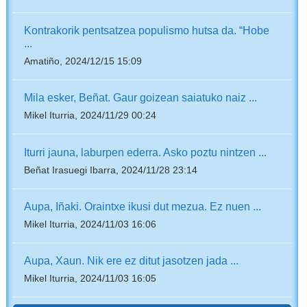
Kontrakorik pentsatzea populismo hutsa da. “Hobe
...
Amatiño, 2024/12/15 15:09
Mila esker, Beñat. Gaur goizean saiatuko naiz ...
Mikel Iturria, 2024/11/29 00:24
Iturri jauna, laburpen ederra. Asko poztu nintzen ...
Beñat Irasuegi Ibarra, 2024/11/28 23:14
Aupa, Iñaki. Oraintxe ikusi dut mezua. Ez nuen ...
Mikel Iturria, 2024/11/03 16:06
Aupa, Xaun. Nik ere ez ditut jasotzen jada ...
Mikel Iturria, 2024/11/03 16:05