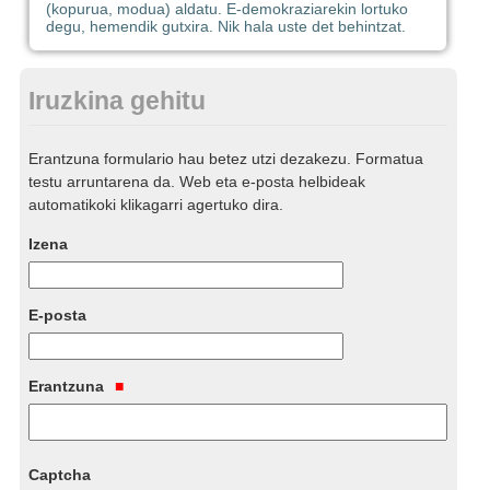
(kopurua, modua) aldatu. E-demokraziarekin lortuko
degu, hemendik gutxira. Nik hala uste det behintzat.
Iruzkina gehitu
Erantzuna formulario hau betez utzi dezakezu. Formatua
testu arruntarena da. Web eta e-posta helbideak
automatikoki klikagarri agertuko dira.
Izena
E-posta
Erantzuna
Captcha