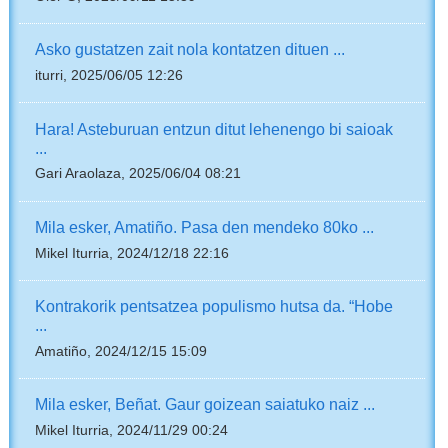
Asko gustatzen zait nola kontatzen dituen ...
iturri, 2025/06/05 12:26
Hara! Asteburuan entzun ditut lehenengo bi saioak
...
Gari Araolaza, 2025/06/04 08:21
Mila esker, Amatiño. Pasa den mendeko 80ko ...
Mikel Iturria, 2024/12/18 22:16
Kontrakorik pentsatzea populismo hutsa da. “Hobe
...
Amatiño, 2024/12/15 15:09
Mila esker, Beñat. Gaur goizean saiatuko naiz ...
Mikel Iturria, 2024/11/29 00:24