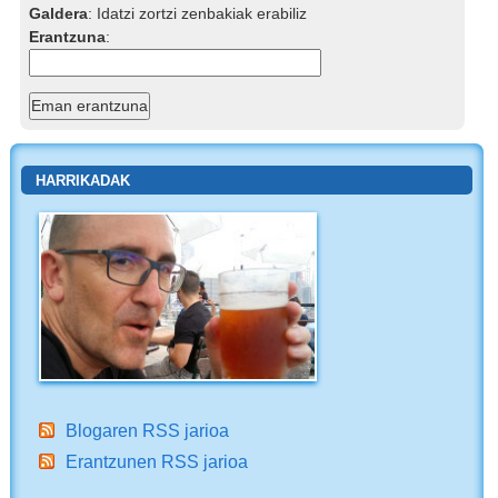
Galdera
:
Idatzi zortzi zenbakiak erabiliz
Erantzuna
:
HARRIKADAK
Blogaren RSS jarioa
Erantzunen RSS jarioa