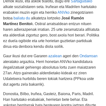
Denok ikusi, eta askok txalotu, dugu ere
Sartagudako
alkate sozialistaren seta. Iruñean eta Madrilen hartutako
erabakiei muzin egin eta herriko
ANVko
zinegotziaren
botoa
baliatu du
alkatetza lortzeko
José Ramón
Martínez Benito
k. Ostiral arratsaldean entzun nituen
haren adierazpenak irratian. 25 urte zeramatzala afiliatuta
eta alderdiak zigortuz gero, bost axola hori berari. Politika
ez duela ogibide eta urte horietan guztietan partiduak
dirua eta denbora kendu diola soilik.
Gaur ikusi dut ere Gararen
azalean
ageri den
Ondarroan
ateratako argazkia. Herri honetan ANVko kandidatura
ilegalizatuak
gehiengo absolutua lortu zuen maiatzaren
27an. Atzo gainerako alderdietako kideak ez ziren
Udaletxera hurbildu beren tokiak hartzera (PPkoa uste
dut agertu zela bakarrik).
Donostia, Bilbo, Iruñea, Gasteiz, Baiona, Paris, Madril.
Han hartutako erabakiak, herrietan bete behar. Eta
askotan herritarrak bata bestearen kontra jartzen dituzte.