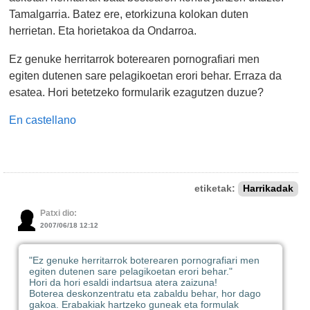
Tamalgarria. Batez ere, etorkizuna kolokan duten
herrietan. Eta horietakoa da Ondarroa.
Ez genuke herritarrok boterearen pornografiari men
egiten dutenen sare pelagikoetan erori behar. Erraza da
esatea. Hori betetzeko formularik ezagutzen duzue?
En castellano
etiketak:
Harrikadak
Patxi dio:
2007/06/18 12:12
"Ez genuke herritarrok boterearen pornografiari men
egiten dutenen sare pelagikoetan erori behar."
Hori da hori esaldi indartsua atera zaizuna!
Boterea deskonzentratu eta zabaldu behar, hor dago
gakoa. Erabakiak hartzeko guneak eta formulak