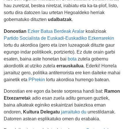
hau zuretzat, bestea niretzat, irabiatu eta ka-ta-plof, listo,
sortu dira datozen lau urtetan Hegoaldeko herriak
gobernatuko dituzten
udalbatzak
.
Donostian
Ezker Batua Berdeak Aralar
koalizioak
Partido Socialista de Euskadi-Euskadiko Ezkerrarekin
lortu du akordioa (gero eta izen luzeagoak dituzte gaur
egungo indar politikoek, portzierto). Ez dute orain garbi
esaten, baina aste honetan bai
bota
zutela gobernu
akordiotik at utziko zutela
errauskailua
. Ederki! Horrela
jarraituz gero, politika antiterrorista ere ken daiteke mahai
gainetik eta
PPrekin
lortu akordioa hurrengo batean.
Donostian ere egon da beste sorpresa handi bat:
Ramon
Etxezarreta
k adio esan zuela aditu genuen guztiek,
baina alkateak eginiko eskaintzari baiezkoa eman
ondoren,
Kultura Delegatu
jarraituko du
urrestildarrak.
Datorren astean esplikatuko omen du erabakia.