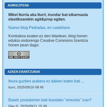
AURKEZPENA
Mikel Iturria aka Iturri, irundar bat eibarnauta
elastikoarekin agit&prop egiten
.
Nuevo blog Pedradas, en castellano
Kontrakoa esaten ez den bitartean, blog honen
edukia ondorengo Creative Commons lizentzia
honen pean dago:
AZKEN ERANTZUNAK
Itxura guztien arabera ez dakien baten bati ...
iturri, 2025/09/16 08:45
Baietz youtuberren bati ikasitako "errezeta" izan?
Oier G, 2025/09/11 15:39