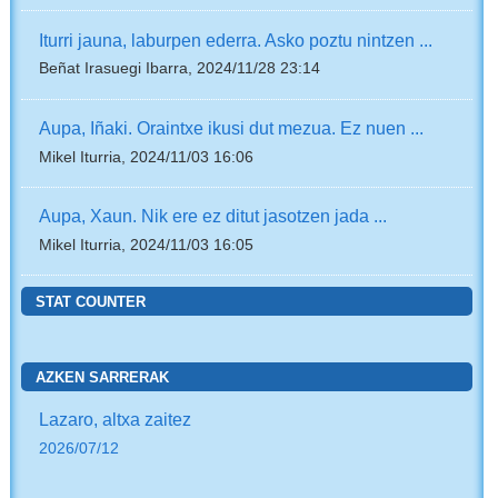
Iturri jauna, laburpen ederra. Asko poztu nintzen ...
Beñat Irasuegi Ibarra, 2024/11/28 23:14
Aupa, Iñaki. Oraintxe ikusi dut mezua. Ez nuen ...
Mikel Iturria, 2024/11/03 16:06
Aupa, Xaun. Nik ere ez ditut jasotzen jada ...
Mikel Iturria, 2024/11/03 16:05
STAT COUNTER
AZKEN SARRERAK
Lazaro, altxa zaitez
2026/07/12