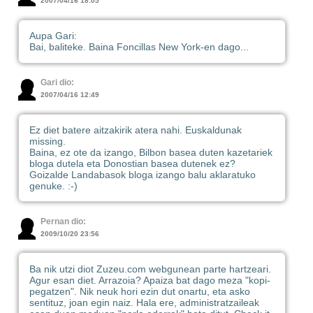
2007/04/16 18:05
Aupa Gari:
Bai, baliteke. Baina Foncillas New York-en dago...
Gari dio:
2007/04/16 12:49
Ez diet batere aitzakirik atera nahi. Euskaldunak
missing.
Baina, ez ote da izango, Bilbon basea duten kazetariek
bloga dutela eta Donostian basea dutenek ez?
Goizalde Landabasok bloga izango balu aklaratuko
genuke. :-)
Pernan dio:
2009/10/20 23:56
Ba nik utzi diot Zuzeu.com webgunean parte hartzeari.
Agur esan diet. Arrazoia? Apaiza bat dago meza "kopi-
pegatzen". Nik neuk hori ezin dut onartu, eta asko
sentituz, joan egin naiz. Hala ere, administratzaileak