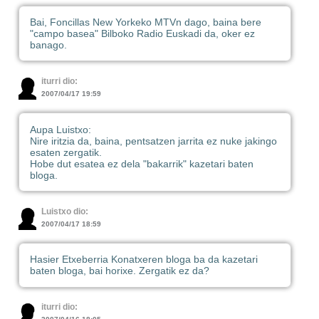
Bai, Foncillas New Yorkeko MTVn dago, baina bere
"campo basea" Bilboko Radio Euskadi da, oker ez
banago.
iturri dio:
2007/04/17 19:59
Aupa Luistxo:
Nire iritzia da, baina, pentsatzen jarrita ez nuke jakingo
esaten zergatik.
Hobe dut esatea ez dela "bakarrik" kazetari baten
bloga.
Luistxo dio:
2007/04/17 18:59
Hasier Etxeberria Konatxeren bloga ba da kazetari
baten bloga, bai horixe. Zergatik ez da?
iturri dio: