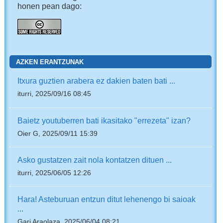
honen pean dago:
AZKEN ERANTZUNAK
Itxura guztien arabera ez dakien baten bati ...
iturri, 2025/09/16 08:45
Baietz youtuberren bati ikasitako "errezeta" izan?
Oier G, 2025/09/11 15:39
Asko gustatzen zait nola kontatzen dituen ...
iturri, 2025/06/05 12:26
Hara! Asteburuan entzun ditut lehenengo bi saioak
...
Gari Araolaza, 2025/06/04 08:21