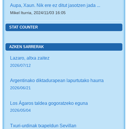
Aupa, Xaun. Nik ere ez ditut jasotzen jada ...
Mikel Iturria, 2024/11/03 16:05
STAT COUNTER
AZKEN SARRERAK
Lazaro, altxa zaitez
2026/07/12
Argentinako diktadurapean lapurtutako haurra
2026/06/21
Los Ágaros taldea gogoratzeko eguna
2026/05/04
Txuri-urdinak txapeldun Sevillan