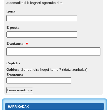
automatikoki klikagarri agertuko dira.
Izena
E-posta
Erantzuna
Captcha
Galdera
:
Zenbat dira hogei ken bi? (idatzi zenbakiz)
Erantzuna
:
HARRIKADAK