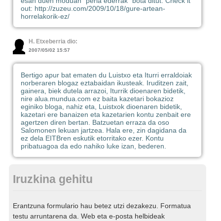
esan duen moduan "perla ederrak" bota ditut. Check it
out: http://zuzeu.com/2009/10/18/gure-artean-
horrelakorik-ez/
H. Etxeberria dio:
2007/05/02 15:57
Bertigo apur bat ematen du Luistxo eta Iturri erraldoiak
norberaren blogaz eztabaidan ikusteak. Iruditzen zait,
gainera, biek dutela arrazoi, Iturrik dioenaren bidetik,
nire alua.mundua.com ez baita kazetari bokazioz
eginiko bloga, nahiz eta, Luistxok dioenaren bidetik,
kazetari ere banaizen eta kazetarien kontu zenbait ere
agertzen diren bertan. Batzuetan erraza da oso
Salomonen lekuan jartzea. Hala ere, zin dagidana da
ez dela EITBren eskutik etorritako ezer. Kontu
pribatuagoa da edo nahiko luke izan, bederen.
Iruzkina gehitu
Erantzuna formulario hau betez utzi dezakezu. Formatua
testu arruntarena da. Web eta e-posta helbideak