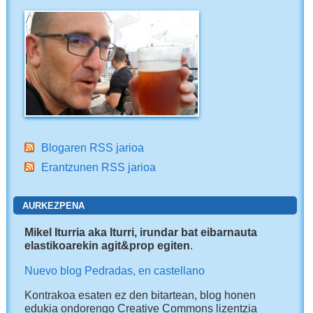
Blogaren RSS jarioa
Erantzunen RSS jarioa
AURKEZPENA
Mikel Iturria aka Iturri, irundar bat eibarnauta
elastikoarekin agit&prop egiten
.
Nuevo blog Pedradas, en castellano
Kontrakoa esaten ez den bitartean, blog honen
edukia ondorengo Creative Commons lizentzia