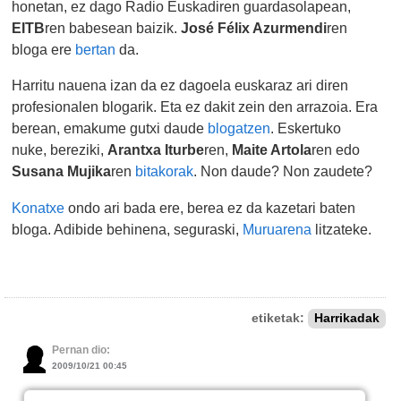
honetan, ez dago Radio Euskadiren guardasolapean,
EITB
ren babesean baizik.
José Félix Azurmendi
ren
bloga ere
bertan
da.
Harritu nauena izan da ez dagoela euskaraz ari diren
profesionalen blogarik. Eta ez dakit zein den arrazoia. Era
berean, emakume gutxi daude
blogatzen
. Eskertuko
nuke, bereziki,
Arantxa Iturbe
ren,
Maite Artola
ren edo
Susana Mujika
ren
bitakorak
. Non daude? Non zaudete?
Konatxe
ondo ari bada ere, berea ez da kazetari baten
bloga. Adibide behinena, seguraski,
Muruarena
litzateke.
etiketak:
Harrikadak
Pernan dio:
2009/10/21 00:45