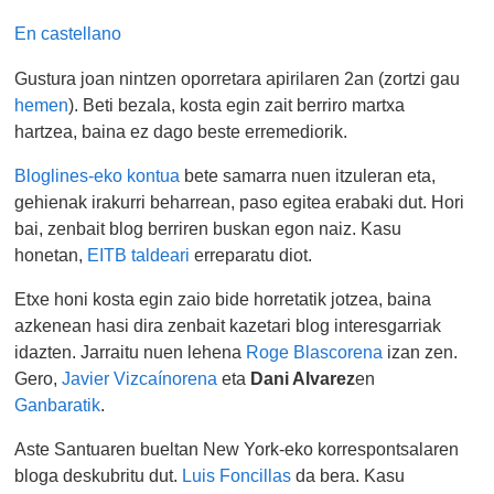
En castellano
Gustura joan nintzen oporretara apirilaren 2an (zortzi gau
hemen
). Beti bezala, kosta egin zait berriro martxa
hartzea, baina ez dago beste erremediorik.
Bloglines-eko kontua
bete samarra nuen itzuleran eta,
gehienak irakurri beharrean, paso egitea erabaki dut. Hori
bai, zenbait blog berriren buskan egon naiz. Kasu
honetan,
EITB taldeari
erreparatu diot.
Etxe honi kosta egin zaio bide horretatik jotzea, baina
azkenean hasi dira zenbait kazetari blog interesgarriak
idazten. Jarraitu nuen lehena
Roge Blascorena
izan zen.
Gero,
Javier Vizcaínorena
eta
Dani Alvarez
en
Ganbaratik
.
Aste Santuaren bueltan New York-eko korrespontsalaren
bloga deskubritu dut.
Luis Foncillas
da bera. Kasu