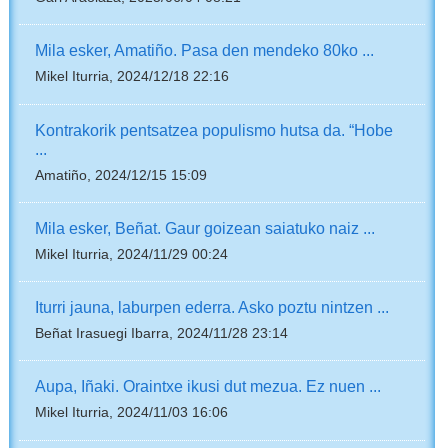
Mila esker, Amatiño. Pasa den mendeko 80ko ...
Mikel Iturria, 2024/12/18 22:16
Kontrakorik pentsatzea populismo hutsa da. “Hobe
...
Amatiño, 2024/12/15 15:09
Mila esker, Beñat. Gaur goizean saiatuko naiz ...
Mikel Iturria, 2024/11/29 00:24
Iturri jauna, laburpen ederra. Asko poztu nintzen ...
Beñat Irasuegi Ibarra, 2024/11/28 23:14
Aupa, Iñaki. Oraintxe ikusi dut mezua. Ez nuen ...
Mikel Iturria, 2024/11/03 16:06