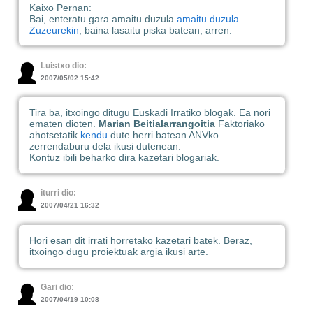
Kaixo Pernan:
Bai, enteratu gara amaitu duzula
amaitu duzula
Zuzeurekin
, baina lasaitu piska batean, arren.
Luistxo dio:
2007/05/02 15:42
Tira ba, itxoingo ditugu Euskadi Irratiko blogak. Ea nori
ematen dioten.
Marian Beitialarrangoitia
Faktoriako
ahotsetatik
kendu
dute herri batean ANVko
zerrendaburu dela ikusi dutenean.
Kontuz ibili beharko dira kazetari blogariak.
iturri dio:
2007/04/21 16:32
Hori esan dit irrati horretako kazetari batek. Beraz,
itxoingo dugu proiektuak argia ikusi arte.
Gari dio:
2007/04/19 10:08