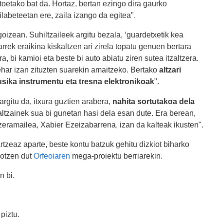
oetako bat da. Hortaz, bertan ezingo dira gaurko
abeteetan ere, zaila izango da egitea".
izean. Suhiltzaileek argitu bezala, ‘guardetxetik kea
rek eraikina kiskaltzen ari zirela topatu genuen bertara
, bi kamioi eta beste bi auto abiatu ziren sutea itzaltzera.
behar izan zituzten suarekin amaitzeko. Bertako
altzari
sika instrumentu eta tresna elektronikoak
".
argitu da, itxura guztien arabera,
nahita sortutakoa dela
altzainek sua bi gunetan hasi dela esan dute. Era berean,
eramailea, Xabier Ezeizabarrena, izan da kalteak ikusten".
rtzeaz aparte, beste kontu batzuk gehitu dizkiot biharko
lotzen dut
Orfeoiaren
mega-proiektu berriarekin.
n bi.
piztu.