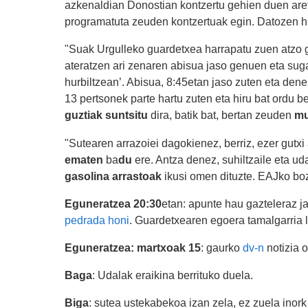
azkenaldian Donostian kontzertu gehien duen aret
programatuta zeuden kontzertuak egin. Datozen hil
"Suak Urgulleko guardetxea harrapatu zuen atzo go
ateratzen ari zenaren abisua jaso genuen eta sugar
hurbiltzean’. Abisua, 8:45etan jaso zuten eta denera
13 pertsonek parte hartu zuten eta hiru bat ordu 
guztiak suntsitu
dira, batik bat, bertan zeuden
mu
"Sutearen arrazoiei dagokienez, berriz, ezer gutxi 
ematen
ba
du
ere. Antza denez, suhiltzaile eta ud
gasolina arrastoak
ikusi omen dituzte. EAJko boz
Eguneratzea 20:30
etan: apunte hau gazteleraz ja
pedrada honi
. Guardetxearen egoera tamalgarria 
Eguneratzea: martxoak 15
: gaurko
dv-n
notizia o
Baga
: Udalak eraikina berrituko duela.
Biga
: sutea ustekabekoa izan zela, ez zuela inork 