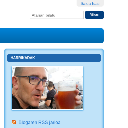
Saioa hasi
Bilatu atarian
Bilaketa
aurreratua…
HARRIKADAK
Blogaren RSS jarioa