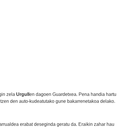
egin zela
Urgull
en dagoen Guardetxea. Pena handia hartu
lditzen den auto-kudeatutako gune bakarrenetakoa delako.
arrualdea erabat deseginda geratu da. Eraikin zahar hau