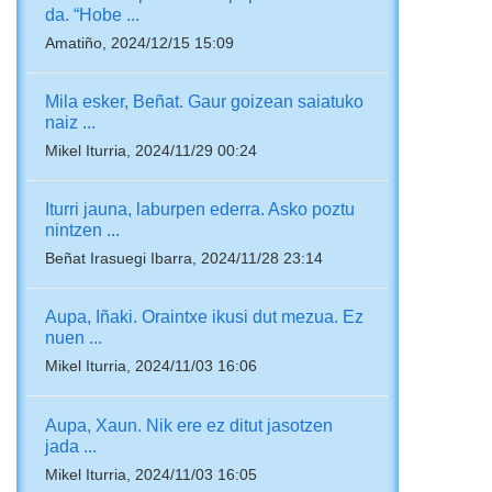
da. “Hobe ...
Amatiño, 2024/12/15 15:09
Mila esker, Beñat. Gaur goizean saiatuko
naiz ...
Mikel Iturria, 2024/11/29 00:24
Iturri jauna, laburpen ederra. Asko poztu
nintzen ...
Beñat Irasuegi Ibarra, 2024/11/28 23:14
Aupa, Iñaki. Oraintxe ikusi dut mezua. Ez
nuen ...
Mikel Iturria, 2024/11/03 16:06
Aupa, Xaun. Nik ere ez ditut jasotzen
jada ...
Mikel Iturria, 2024/11/03 16:05