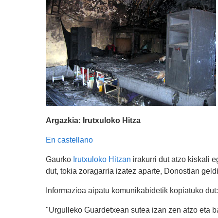
Argazkia: Irutxuloko Hitza
En castellano
Gaurko
Irutxuloko Hitzan
irakurri dut atzo kiskali 
dut, tokia zoragarria izatez aparte, Donostian ge
Informazioa aipatu komunikabidetik kopiatuko dut:
"Urgulleko Guardetxean sutea izan zen atzo eta b