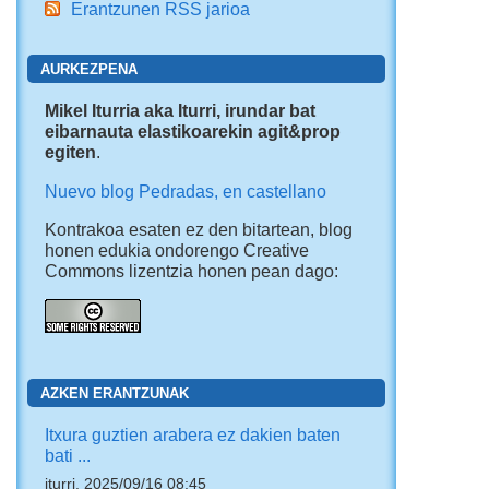
Erantzunen RSS jarioa
AURKEZPENA
Mikel Iturria aka Iturri, irundar bat
eibarnauta elastikoarekin agit&prop
egiten
.
Nuevo blog Pedradas, en castellano
Kontrakoa esaten ez den bitartean, blog
honen edukia ondorengo Creative
Commons lizentzia honen pean dago:
AZKEN ERANTZUNAK
Itxura guztien arabera ez dakien baten
bati ...
iturri, 2025/09/16 08:45