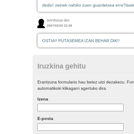
dedio! zeinek nahiko zuen guardetxea erre?
last
borthuzai dio:
2007/02/20 22:28
OSTIA!! PUTASEMEA IZAN BEHAR DIK!!
Iruzkina gehitu
Erantzuna formulario hau betez utzi dezakezu. Fo
automatikoki klikagarri agertuko dira.
Izena
E-posta