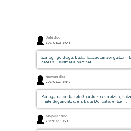
Jabi dio:
2007/02/18 15:43
Zer egingo diogu, bada, batzuetan zorigaitza... 
batean... susmatia naiz beti.
newton dio:
2007/02/17 15:46
Penagarria norbaitek Guardetxea erretzea, bat
maite dugunontzat eta baita Donostiarentzat...
alajaina! dio:
2007/02/17 15:08