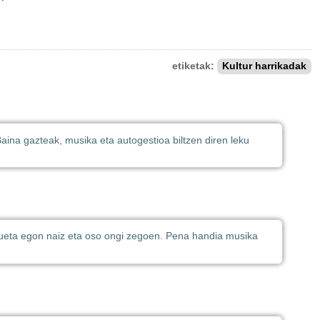
etiketak:
Kultur harrikadak
Baina gazteak, musika eta autogestioa biltzen diren leku
zueta egon naiz eta oso ongi zegoen. Pena handia musika