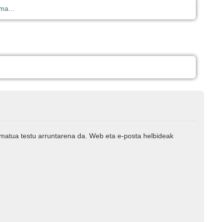
ima...
rmatua testu arruntarena da. Web eta e-posta helbideak