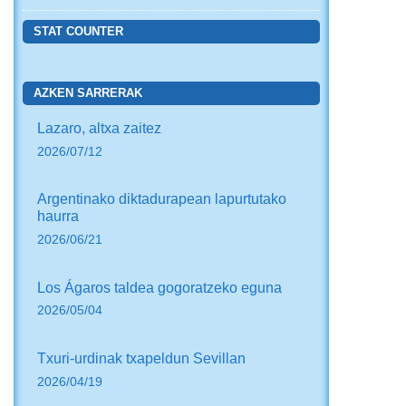
STAT COUNTER
AZKEN SARRERAK
Lazaro, altxa zaitez
2026/07/12
Argentinako diktadurapean lapurtutako
haurra
2026/06/21
Los Ágaros taldea gogoratzeko eguna
2026/05/04
Txuri-urdinak txapeldun Sevillan
2026/04/19