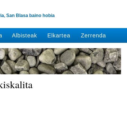
ia, San Blasa baino hobia
a
Albisteak
Elkartea
Zerrenda
iskalita