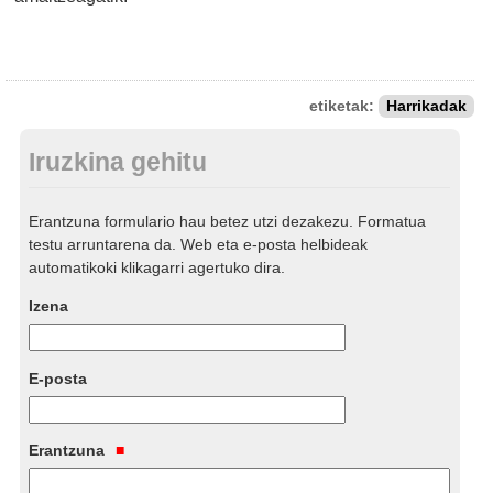
etiketak:
Harrikadak
Iruzkina gehitu
Erantzuna formulario hau betez utzi dezakezu. Formatua
testu arruntarena da. Web eta e-posta helbideak
automatikoki klikagarri agertuko dira.
Izena
E-posta
Erantzuna