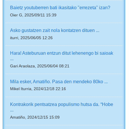
Baietz youtuberren bati ikasitako "errezeta" izan?
Oier G, 2025/09/11 15:39
Asko gustatzen zait nola kontatzen dituen ...
iturri, 2025/06/05 12:26
Hara! Asteburuan entzun ditut lehenengo bi saioak
...
Gari Araolaza, 2025/06/04 08:21
Mila esker, Amatiño. Pasa den mendeko 80ko ...
Mikel Iturria, 2024/12/18 22:16
Kontrakorik pentsatzea populismo hutsa da. “Hobe
...
Amatiño, 2024/12/15 15:09