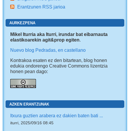
Erantzunen RSS jarioa
AURKEZPENA
Mikel Iturria aka Iturri, irundar bat eibarnauta
elastikoarekin agit&prop egiten
.
Nuevo blog Pedradas, en castellano
Kontrakoa esaten ez den bitartean, blog honen
edukia ondorengo Creative Commons lizentzia
honen pean dago:
AZKEN ERANTZUNAK
Itxura guztien arabera ez dakien baten bati ...
iturri, 2025/09/16 08:45