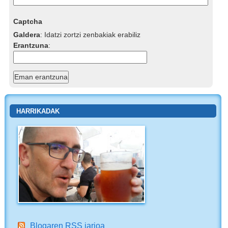
Captcha
Galdera
:
Idatzi zortzi zenbakiak erabiliz
Erantzuna
:
HARRIKADAK
Blogaren RSS jarioa