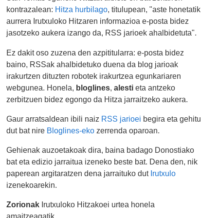
kontrazalean:
Hitza hurbilago
, titulupean, "aste honetatik
aurrera Irutxuloko Hitzaren informazioa e-posta bidez
jasotzeko aukera izango da, RSS jarioek ahalbidetuta".
Ez dakit oso zuzena den azpititularra: e-posta bidez
baino, RSSak ahalbidetuko duena da blog jarioak
irakurtzen dituzten robotek irakurtzea egunkariaren
webgunea. Honela,
bloglines
,
alesti
eta antzeko
zerbitzuen bidez egongo da Hitza jarraitzeko aukera.
Gaur arratsaldean ibili naiz
RSS jarioei
begira eta gehitu
dut bat nire
Bloglines-eko
zerrenda oparoan.
Gehienak auzoetakoak dira, baina badago Donostiako
bat eta edizio jarraitua izeneko beste bat. Dena den, nik
paperean argitaratzen dena jarraituko dut
Irutxulo
izenekoarekin.
Zorionak
Irutxuloko Hitzakoei urtea honela
amaitzeagatik.