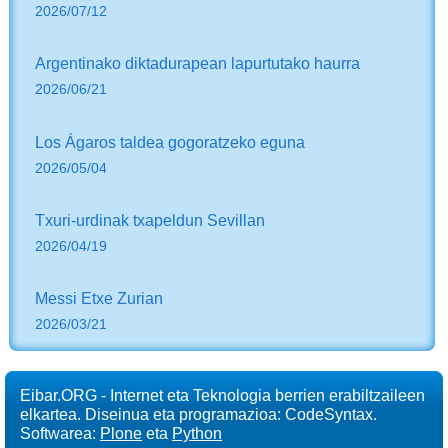
2026/07/12
Argentinako diktadurapean lapurtutako haurra
2026/06/21
Los Ágaros taldea gogoratzeko eguna
2026/05/04
Txuri-urdinak txapeldun Sevillan
2026/04/19
Messi Etxe Zurian
2026/03/21
Eibar.ORG - Internet eta Teknologia berrien erabiltzaileen
elkartea. Diseinua eta programazioa: CodeSyntax.
Softwarea:
Plone
eta
Python