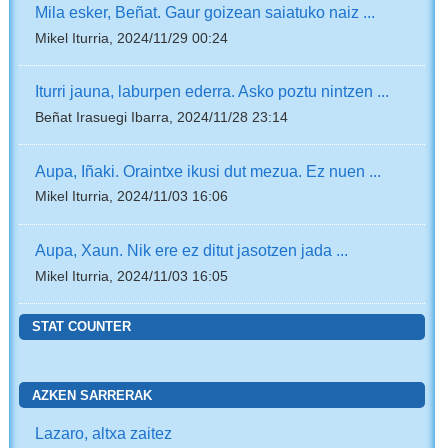
Mila esker, Beñat. Gaur goizean saiatuko naiz ...
Mikel Iturria, 2024/11/29 00:24
Iturri jauna, laburpen ederra. Asko poztu nintzen ...
Beñat Irasuegi Ibarra, 2024/11/28 23:14
Aupa, Iñaki. Oraintxe ikusi dut mezua. Ez nuen ...
Mikel Iturria, 2024/11/03 16:06
Aupa, Xaun. Nik ere ez ditut jasotzen jada ...
Mikel Iturria, 2024/11/03 16:05
STAT COUNTER
AZKEN SARRERAK
Lazaro, altxa zaitez