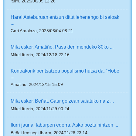
iturri, 2025/06/05 12:26
Hara! Asteburuan entzun ditut lehenengo bi saioak
...
Gari Araolaza, 2025/06/04 08:21
Mila esker, Amatiño. Pasa den mendeko 80ko ...
Mikel Iturria, 2024/12/18 22:16
Kontrakorik pentsatzea populismo hutsa da. “Hobe
...
Amatiño, 2024/12/15 15:09
Mila esker, Beñat. Gaur goizean saiatuko naiz ...
Mikel Iturria, 2024/11/29 00:24
Iturri jauna, laburpen ederra. Asko poztu nintzen ...
Beñat Irasuegi Ibarra, 2024/11/28 23:14