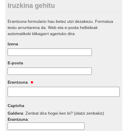
Iruzkina gehitu
Erantzuna formulario hau betez utzi dezakezu. Formatua
testu arruntarena da. Web eta e-posta helbideak
automatikoki klikagarri agertuko dira.
Izena
E-posta
Erantzuna
Captcha
Galdera
:
Zenbat dira hogei ken bi? (idatzi zenbakiz)
Erantzuna
: