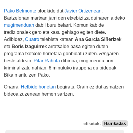
Pako Belmonte
blogkide dut
Javier Ortizenean
.
Bartzelonan martxan jarri den etxebizitza duinaren aldeko
mugimenduan
dabil buru belarri. Komunikabide
tradizionalek gero eta kasu gehiago egiten diete.
Adibidez,
Cuatro
telebista katean
Ana García Siñeriz
ek
eta
Boris Izaguirre
k arratsalde pasa egiten duten
programa txotxolo horretara gonbidatu zuten.
Ring
aren
beste aldean,
Pilar Rahola
dibinoa, mugimendu hori
kriminalizatu nahian. 6 minutuko iraupena du bideoak.
Bikain aritu zen Pako.
Oharra:
Helbide honetan
begiratu. Orain ez dut asmatzen
bideoa zuzenean hemen sartzen.
etiketak:
Harrikadak