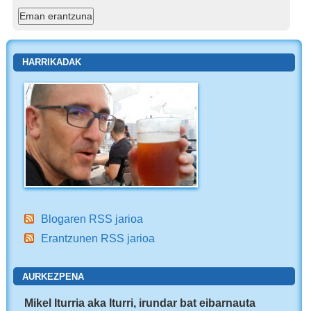
HARRIKADAK
Blogaren RSS jarioa
Erantzunen RSS jarioa
AURKEZPENA
Mikel Iturria aka Iturri, irundar bat eibarnauta