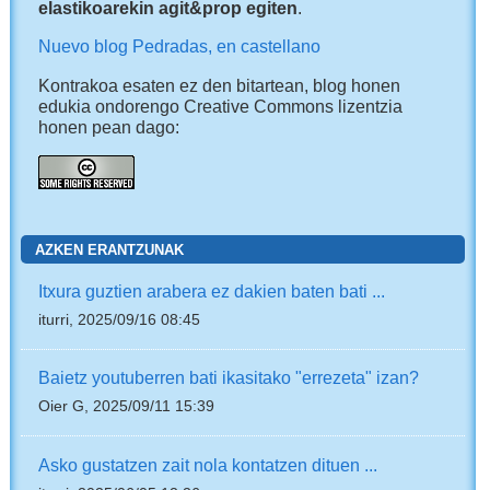
elastikoarekin agit&prop egiten
.
Nuevo blog Pedradas, en castellano
Kontrakoa esaten ez den bitartean, blog honen
edukia ondorengo Creative Commons lizentzia
honen pean dago:
AZKEN ERANTZUNAK
Itxura guztien arabera ez dakien baten bati ...
iturri, 2025/09/16 08:45
Baietz youtuberren bati ikasitako "errezeta" izan?
Oier G, 2025/09/11 15:39
Asko gustatzen zait nola kontatzen dituen ...