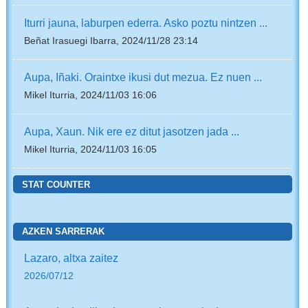
Iturri jauna, laburpen ederra. Asko poztu nintzen ...
Beñat Irasuegi Ibarra, 2024/11/28 23:14
Aupa, Iñaki. Oraintxe ikusi dut mezua. Ez nuen ...
Mikel Iturria, 2024/11/03 16:06
Aupa, Xaun. Nik ere ez ditut jasotzen jada ...
Mikel Iturria, 2024/11/03 16:05
STAT COUNTER
AZKEN SARRERAK
Lazaro, altxa zaitez
2026/07/12