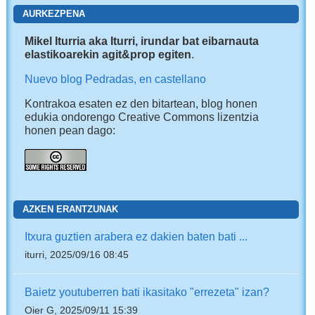
AURKEZPENA
Mikel Iturria aka Iturri, irundar bat eibarnauta
elastikoarekin agit&prop egiten
.
Nuevo blog Pedradas, en castellano
Kontrakoa esaten ez den bitartean, blog honen
edukia ondorengo Creative Commons lizentzia
honen pean dago:
AZKEN ERANTZUNAK
Itxura guztien arabera ez dakien baten bati ...
iturri, 2025/09/16 08:45
Baietz youtuberren bati ikasitako "errezeta" izan?
Oier G, 2025/09/11 15:39