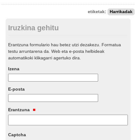
etiketak:
Harrikadak
Iruzkina gehitu
Erantzuna formulario hau betez utzi dezakezu. Formatua
testu arruntarena da. Web eta e-posta helbideak
automatikoki klikagarri agertuko dira.
Izena
E-posta
Erantzuna
Captcha