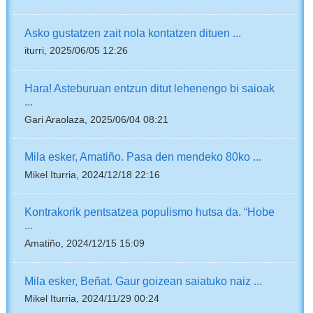
Asko gustatzen zait nola kontatzen dituen ...
iturri, 2025/06/05 12:26
Hara! Asteburuan entzun ditut lehenengo bi saioak
...
Gari Araolaza, 2025/06/04 08:21
Mila esker, Amatiño. Pasa den mendeko 80ko ...
Mikel Iturria, 2024/12/18 22:16
Kontrakorik pentsatzea populismo hutsa da. “Hobe
...
Amatiño, 2024/12/15 15:09
Mila esker, Beñat. Gaur goizean saiatuko naiz ...
Mikel Iturria, 2024/11/29 00:24