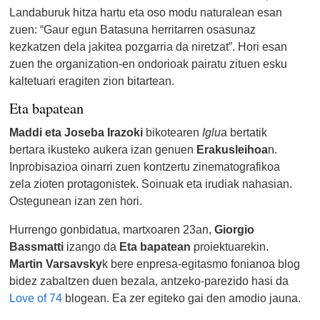
Landaburuk hitza hartu eta oso modu naturalean esan
zuen: “Gaur egun Batasuna herritarren osasunaz
kezkatzen dela jakitea pozgarria da niretzat”. Hori esan
zuen the organization-en ondorioak pairatu zituen esku
kaltetuari eragiten zion bitartean.
Eta bapatean
Maddi eta Joseba Irazoki
bikotearen
Iglu
a bertatik
bertara ikusteko aukera izan genuen
Erakusleihoa
n.
Inprobisazioa oinarri zuen kontzertu zinematografikoa
zela zioten protagonistek. Soinuak eta irudiak nahasian.
Ostegunean izan zen hori.
Hurrengo gonbidatua, martxoaren 23an,
Giorgio
Bassmatti
izango da
Eta bapatean
proiektuarekin.
Martin Varsavsky
k bere enpresa-egitasmo fonianoa blog
bidez zabaltzen duen bezala, antzeko-parezido hasi da
Love of 74
blogean. Ea zer egiteko gai den amodio jauna.