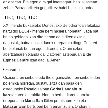
ez ezertan. Eta egon dira gai interesgarri batzuk astean
zehar. Patxadarik eta gogorik ez haiei heltzeko, ordea.
BEC, BEC, BEC
XX. mende bukaerako Donostiako Belodromoari lekukoa
hartu dio BECek mende berri hasiera honetan. Jada bat
baino gehiago izan dira bertan egin diren ekitaldi
nagusiak, baina euskaldunok erreparatu diogu Centreri
bertsolariak bertan egon direnean. Orain ezker
abertzalearen txanda da. Datorren asteburuan
Bide
Eginez Centre
izan dadila. Amen.
Osasuna
Osasunaren sinbolo edo the organization-en sinbolo den
polemika horretan, gustatu zitzaidan pasa den
osteguneko
Pásalo
saioan
Gorka Landaburu
kazetariaren ateraldia. Honen berbaldiaren aurreko
erreportaian
María San Gil
en prentsaurrekoa eta
Batasuna
ren bertsioen berri eman zuten. Ondoren,