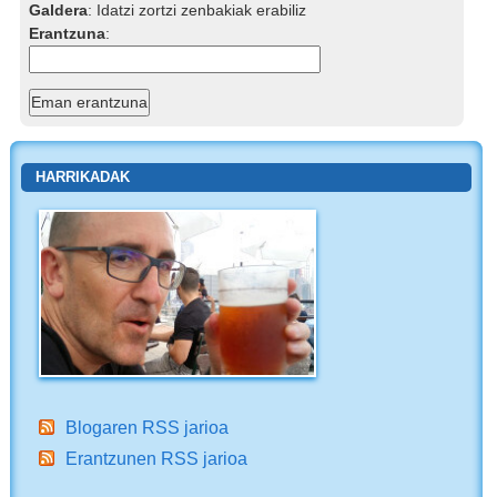
Galdera
:
Idatzi zortzi zenbakiak erabiliz
Erantzuna
:
HARRIKADAK
Blogaren RSS jarioa
Erantzunen RSS jarioa