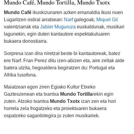
Mundo Café, Mundo Tortilla, Mundo Txotx
Mundo Café
ikuskizunaren azken emanaldia ikusi nuen
Lugaritzen ostiral arratsean:
Narf
galegoak,
Miquel Gil
valentziarrak eta
Jabier Muguruza
euskaldunak, musikari
lagunekin, egin duten kantautore espektakuluaren
bukaera donostiarra.
Sorpresa izan dira niretzat beste bi kantautoreak, batez
ere Narf. Fran Perez ditu izen-abizen eta, aire zeltak alde
batera utzita, hegoaldera begiratzen du: Portugal eta
Afrika lusofona.
Maiatzean egon ziren Egiako Kultur Etxeko
Gazteszenean eta txantxa
Mundo Tortilla
rekin egin
zuten. Atzoko txantxa
Mundo Txotx
izan zen eta hori
horrela zela frogatzeko eta proiektuaren bukaera
ospatzeko sagardotegira jo zuten musikariek.