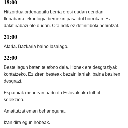
18:00
Hitzordua ordenagailu berria erosi dudan dendan.
Ilunabarra teknologia berriekin pasa dut borrokan. Ez
dakit irabazi ote dudan. Oraindik ez definitiboki behintzat.
21:00
Afaria. Bazkaria baino lasaiago.
22:00
Beste lagun baten telefono deia. Honek ere desgraziyak
kontatzeko. Ez ziren besteak bezain larriak, baina baziren
desgrazi.
Espainiak mendean hartu du Eslovakiako futbol
selekzioa.
Amaitutzat eman behar eguna.
Izan dira egun hobeak.