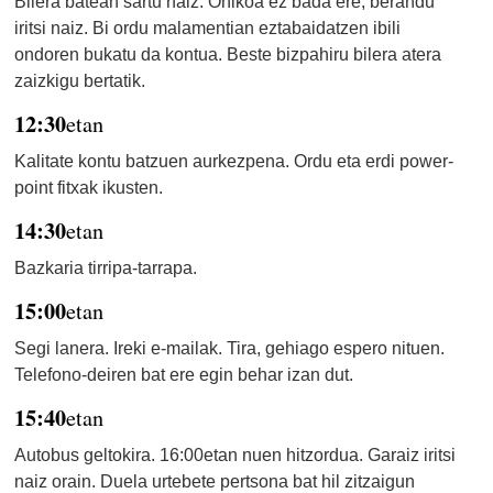
Bilera batean sartu naiz. Ohikoa ez bada ere, berandu
iritsi naiz. Bi ordu malamentian eztabaidatzen ibili
ondoren bukatu da kontua. Beste bizpahiru bilera atera
zaizkigu bertatik.
12:30
etan
Kalitate kontu batzuen aurkezpena. Ordu eta erdi power-
point fitxak ikusten.
14:30
etan
Bazkaria tirripa-tarrapa.
15:00
etan
Segi lanera. Ireki e-mailak. Tira, gehiago espero nituen.
Telefono-deiren bat ere egin behar izan dut.
15:40
etan
Autobus geltokira. 16:00etan nuen hitzordua. Garaiz iritsi
naiz orain. Duela urtebete pertsona bat hil zitzaigun