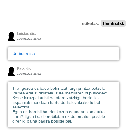
etiketak:
Harrikadak
Luistxo dio:
2005/11/17 11:03
Un buen dia
Patxi dio:
2005/11/17 11:52
Tira, gozoa ez bada behintzat, argi printza batzuk.
Parrea erauzi didatela, zure mezuaren bi pusketek:
Beste hiruzpalau bilera atera zaizkigu bertatik -
Espainiak mendean hartu du Eslovakiako futbol
selekzioa.
Egun on borobil bat daukazun egunean kontatuko
Iturri? Egun txar borobiletan ez du ematen posible
direnik, baina badira posible bai.