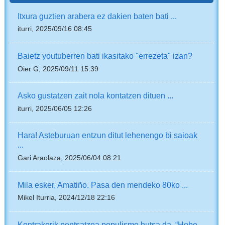
Itxura guztien arabera ez dakien baten bati ...
iturri, 2025/09/16 08:45
Baietz youtuberren bati ikasitako "errezeta" izan?
Oier G, 2025/09/11 15:39
Asko gustatzen zait nola kontatzen dituen ...
iturri, 2025/06/05 12:26
Hara! Asteburuan entzun ditut lehenengo bi saioak
...
Gari Araolaza, 2025/06/04 08:21
Mila esker, Amatiño. Pasa den mendeko 80ko ...
Mikel Iturria, 2024/12/18 22:16
Kontrakorik pentsatzea populismo hutsa da. “Hobe