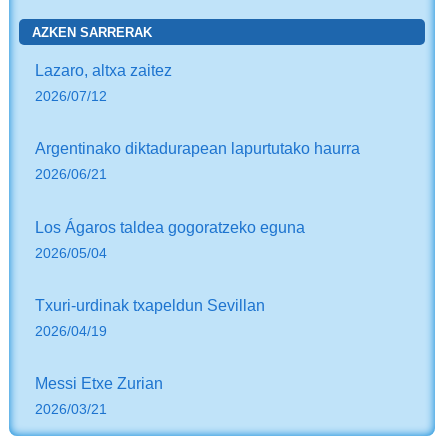
AZKEN SARRERAK
Lazaro, altxa zaitez
2026/07/12
Argentinako diktadurapean lapurtutako haurra
2026/06/21
Los Ágaros taldea gogoratzeko eguna
2026/05/04
Txuri-urdinak txapeldun Sevillan
2026/04/19
Messi Etxe Zurian
2026/03/21