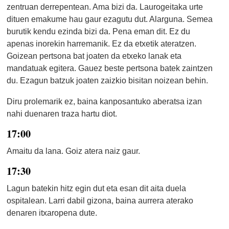
zentruan derrepentean. Ama bizi da. Laurogeitaka urte
dituen emakume hau gaur ezagutu dut. Alarguna. Semea
burutik kendu ezinda bizi da. Pena eman dit. Ez du
apenas inorekin harremanik. Ez da etxetik ateratzen.
Goizean pertsona bat joaten da etxeko lanak eta
mandatuak egitera. Gauez beste pertsona batek zaintzen
du. Ezagun batzuk joaten zaizkio bisitan noizean behin.
Diru prolemarik ez, baina kanposantuko aberatsa izan
nahi duenaren traza hartu diot.
17:00
Amaitu da lana. Goiz atera naiz gaur.
17:30
Lagun batekin hitz egin dut eta esan dit aita duela
ospitalean. Larri dabil gizona, baina aurrera aterako
denaren itxaropena dute.