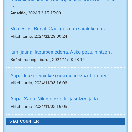
...
Amatiño, 2024/12/15 15:09
Mila esker, Beñat. Gaur goizean saiatuko naiz ...
Mikel Iturria, 2024/11/29 00:24
Iturri jauna, laburpen ederra. Asko poztu nintzen ...
Beñat Irasuegi Ibarra, 2024/11/28 23:14
Aupa, Iñaki. Oraintxe ikusi dut mezua. Ez nuen ...
Mikel Iturria, 2024/11/03 16:06
Aupa, Xaun. Nik ere ez ditut jasotzen jada ...
Mikel Iturria, 2024/11/03 16:05
STAT COUNTER