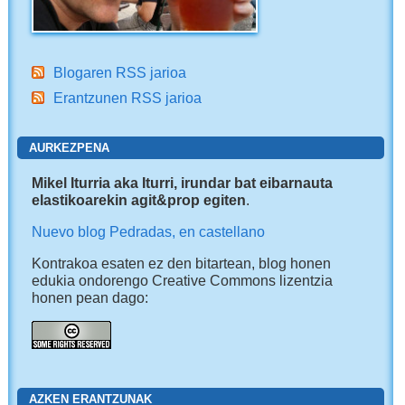
Blogaren RSS jarioa
Erantzunen RSS jarioa
AURKEZPENA
Mikel Iturria aka Iturri, irundar bat eibarnauta
elastikoarekin agit&prop egiten
.
Nuevo blog Pedradas, en castellano
Kontrakoa esaten ez den bitartean, blog honen
edukia ondorengo Creative Commons lizentzia
honen pean dago:
AZKEN ERANTZUNAK