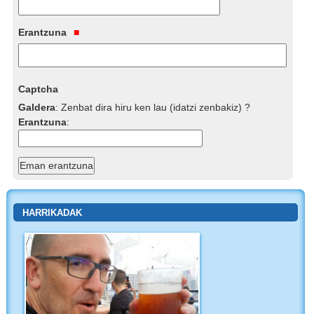
Erantzuna
Captcha
Galdera
:
Zenbat dira hiru ken lau (idatzi zenbakiz) ?
Erantzuna
:
HARRIKADAK