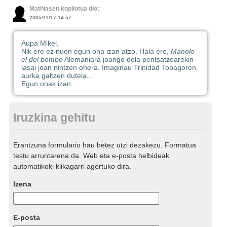
Mathiasen kopilotua dio:
2005/11/17 14:57
Aupa Mikel,
Nik ere ez nuen egun ona izan atzo. Hala ere,
Manolo
el del bombo
Alemaniara joango dela pentsatzearekin
lasai joan nintzen ohera. Imaginau Trinidad Tobagoren
aurka galtzen dutela...
Egun onak izan.
Iruzkina gehitu
Erantzuna formulario hau betez utzi dezakezu. Formatua
testu arruntarena da. Web eta e-posta helbideak
automatikoki klikagarri agertuko dira.
Izena
E-posta