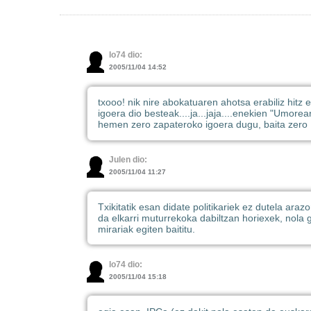
lo74 dio:
2005/11/04 14:52
txooo! nik nire abokatuaren ahotsa erabiliz hitz e
igoera dio besteak....ja...jaja....enekien "Umore
hemen zero zapateroko igoera dugu, baita zero Ro
Julen dio:
2005/11/04 11:27
Txikitatik esan didate politikariek ez dutela araz
da elkarri muturrekoka dabiltzan horiexek, nola g
mirariak egiten baititu.
lo74 dio:
2005/11/04 15:18