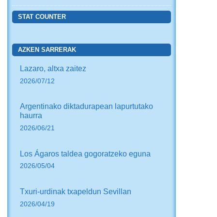
STAT COUNTER
AZKEN SARRERAK
Lazaro, altxa zaitez
2026/07/12
Argentinako diktadurapean lapurtutako
haurra
2026/06/21
Los Ágaros taldea gogoratzeko eguna
2026/05/04
Txuri-urdinak txapeldun Sevillan
2026/04/19