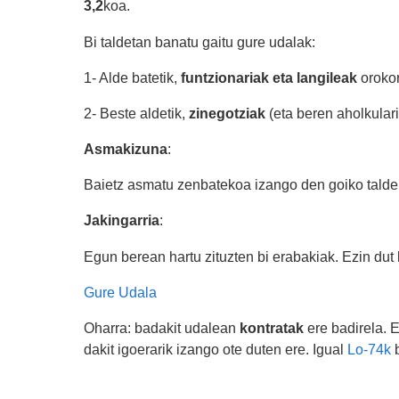
3,2
koa.
Bi taldetan banatu gaitu gure udalak:
1- Alde batetik,
funtzionariak eta langileak
orokor
2- Beste aldetik,
zinegotziak
(eta beren aholkulari
Asmakizuna
:
Baietz asmatu zenbatekoa izango den goiko talde 
Jakingarria
:
Egun berean hartu zituzten bi erabakiak. Ezin dut 
Gure Udala
Oharra: badakit udalean
kontratak
ere badirela. E
dakit igoerarik izango ote duten ere. Igual
Lo-74k
b