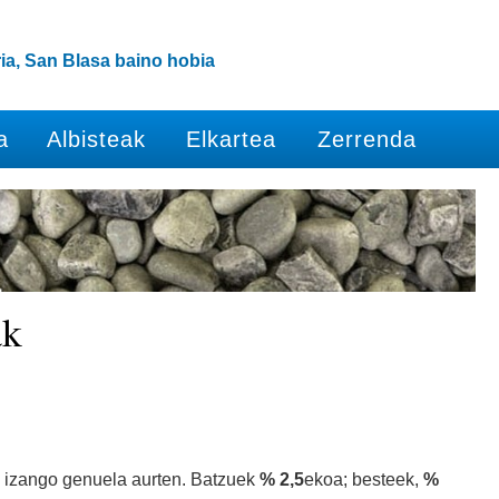
ia, San Blasa baino hobia
a
Albisteak
Elkartea
Zerrenda
ak
a izango genuela aurten. Batzuek
% 2,5
ekoa; besteek,
%