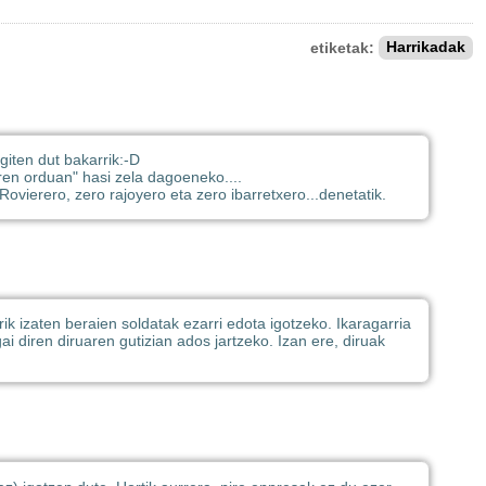
etiketak:
Harrikadak
giten dut bakarrik
:-D
aren orduan" hasi zela dagoeneko....
vierero, zero rajoyero eta zero ibarretxero...denetatik.
orik izaten beraien soldatak ezarri edota igotzeko. Ikaragarria
ai diren diruaren gutizian ados jartzeko. Izan ere, diruak