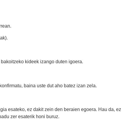
rean.
ak).
bakoitzeko kideek izango duten igoera.
konfirmatu, baina uste dut aho batez izan zela.
gia esateko, ez dakit zein den beraien egoera. Hau da, ez
adu zer esaterik honi buruz.