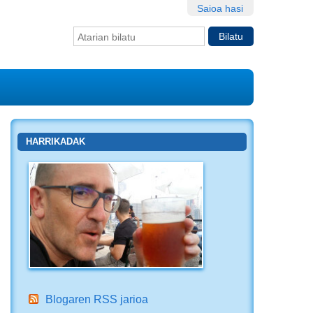
Saioa hasi
Bilatu atarian
Bilaketa
aurreratua…
HARRIKADAK
Blogaren RSS jarioa