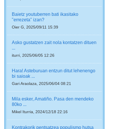
Baietz youtuberren bati ikasitako
"errezeta" izan?
Oier G, 2025/09/11 15:39
Asko gustatzen zait nola kontatzen dituen
...
iturri, 2025/06/05 12:26
Hara! Asteburuan entzun ditut lehenengo
bi saioak ...
Gari Araolaza, 2025/06/04 08:21
Mila esker, Amatiño. Pasa den mendeko
80ko ...
Mikel Iturria, 2024/12/18 22:16
Kontrakorik pentsatzea populismo hutsa