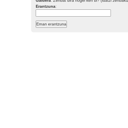
Galdera
:
Zenbat dira hogei ken bi? (idatzi zenbaki
Erantzuna
: