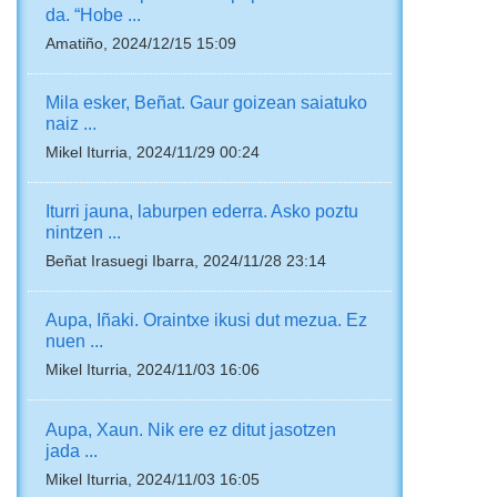
da. “Hobe ...
Amatiño, 2024/12/15 15:09
Mila esker, Beñat. Gaur goizean saiatuko
naiz ...
Mikel Iturria, 2024/11/29 00:24
Iturri jauna, laburpen ederra. Asko poztu
nintzen ...
Beñat Irasuegi Ibarra, 2024/11/28 23:14
Aupa, Iñaki. Oraintxe ikusi dut mezua. Ez
nuen ...
Mikel Iturria, 2024/11/03 16:06
Aupa, Xaun. Nik ere ez ditut jasotzen
jada ...
Mikel Iturria, 2024/11/03 16:05