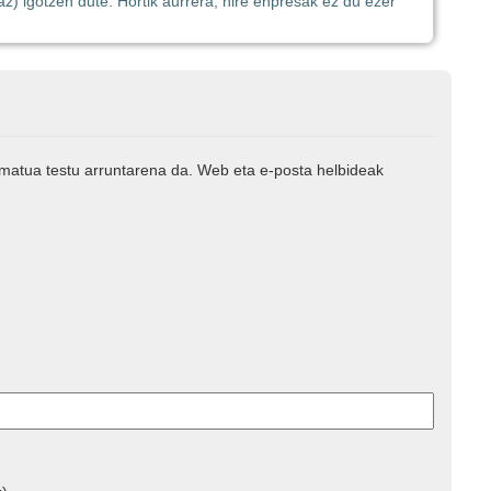
z) igotzen dute. Hortik aurrera, nire enpresak ez du ezer
rmatua testu arruntarena da. Web eta e-posta helbideak