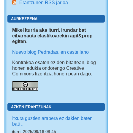
Erantzunen RSS jarioa
AURKEZPENA
Mikel Iturria aka Iturri, irundar bat
eibarnauta elastikoarekin agit&prop
egiten
.
Nuevo blog Pedradas, en castellano
Kontrakoa esaten ez den bitartean, blog
honen edukia ondorengo Creative
Commons lizentzia honen pean dago:
AZKEN ERANTZUNAK
Itxura guztien arabera ez dakien baten
bati ...
iturri, 2025/09/16 08:45