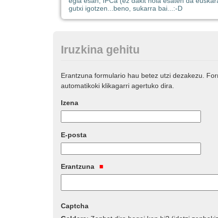
egia esan, IPCa (ez dakit nola esaten da euskara
gutxi igotzen...beno, sukarra bai...:-D
Iruzkina gehitu
Erantzuna formulario hau betez utzi dezakezu. Fo
automatikoki klikagarri agertuko dira.
Izena
E-posta
Erantzuna
Captcha