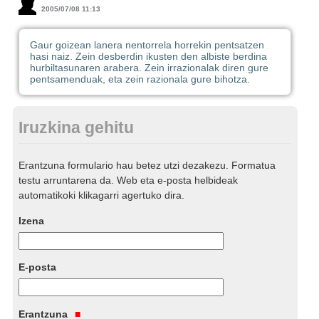
2005/07/08 11:13
Gaur goizean lanera nentorrela horrekin pentsatzen
hasi naiz. Zein desberdin ikusten den albiste berdina
hurbiltasunaren arabera. Zein irrazionalak diren gure
pentsamenduak, eta zein razionala gure bihotza.
Iruzkina gehitu
Erantzuna formulario hau betez utzi dezakezu. Formatua
testu arruntarena da. Web eta e-posta helbideak
automatikoki klikagarri agertuko dira.
Izena
E-posta
Erantzuna