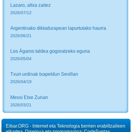
Lazaro, altxa zaitez
2026/07/12
Argentinako diktadurapean lapurtutako haurra
2026/06/21
Los Ágaros taldea gogoratzeko eguna
2026/05/04
Txuri-urdinak txapeldun Sevillan
2026/04/19
Messi Etxe Zurian
2026/03/21
Eibar.ORG - Internet eta Teknologia berrien erabiltzaileen
elkartea. Diseinua eta programazioa: CodeSyntax.