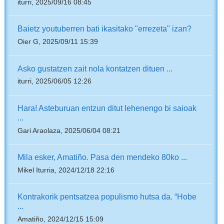
iturri, 2025/09/16 08:45
Baietz youtuberren bati ikasitako "errezeta" izan?
Oier G, 2025/09/11 15:39
Asko gustatzen zait nola kontatzen dituen ...
iturri, 2025/06/05 12:26
Hara! Asteburuan entzun ditut lehenengo bi saioak
...
Gari Araolaza, 2025/06/04 08:21
Mila esker, Amatiño. Pasa den mendeko 80ko ...
Mikel Iturria, 2024/12/18 22:16
Kontrakorik pentsatzea populismo hutsa da. “Hobe
...
Amatiño, 2024/12/15 15:09