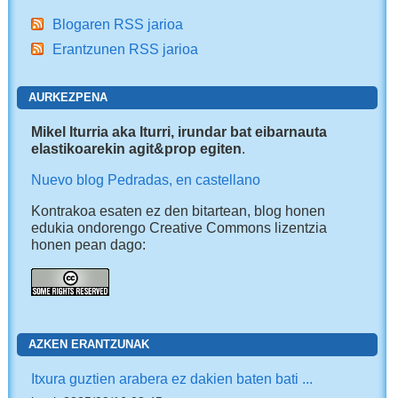
Blogaren RSS jarioa
Erantzunen RSS jarioa
AURKEZPENA
Mikel Iturria aka Iturri, irundar bat eibarnauta
elastikoarekin agit&prop egiten
.
Nuevo blog Pedradas, en castellano
Kontrakoa esaten ez den bitartean, blog honen
edukia ondorengo Creative Commons lizentzia
honen pean dago:
AZKEN ERANTZUNAK
Itxura guztien arabera ez dakien baten bati ...