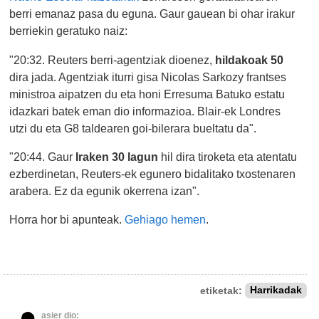
berri emanaz pasa du eguna. Gaur gauean bi ohar irakur
berriekin geratuko naiz:
"20:32. Reuters berri-agentziak dioenez,
hildakoak 50
dira jada. Agentziak iturri gisa Nicolas Sarkozy frantses
ministroa aipatzen du eta honi Erresuma Batuko estatu
idazkari batek eman dio informazioa. Blair-ek Londres
utzi du eta G8 taldearen goi-bilerara bueltatu da".
"20:44. Gaur
Iraken 30 lagun
hil dira tiroketa eta atentatu
ezberdinetan, Reuters-ek egunero bidalitako txostenaren
arabera. Ez da egunik okerrena izan".
Horra hor bi apunteak.
Gehiago hemen
.
etiketak:
Harrikadak
asier dio: