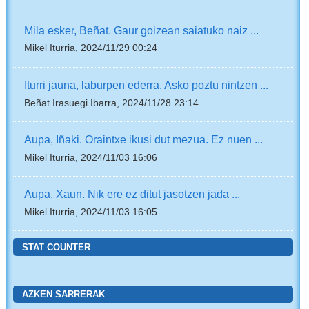
Mila esker, Beñat. Gaur goizean saiatuko naiz ...
Mikel Iturria, 2024/11/29 00:24
Iturri jauna, laburpen ederra. Asko poztu nintzen ...
Beñat Irasuegi Ibarra, 2024/11/28 23:14
Aupa, Iñaki. Oraintxe ikusi dut mezua. Ez nuen ...
Mikel Iturria, 2024/11/03 16:06
Aupa, Xaun. Nik ere ez ditut jasotzen jada ...
Mikel Iturria, 2024/11/03 16:05
STAT COUNTER
AZKEN SARRERAK