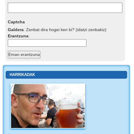
Captcha
Galdera
:
Zenbat dira hogei ken bi? (idatzi zenbakiz)
Erantzuna
:
HARRIKADAK