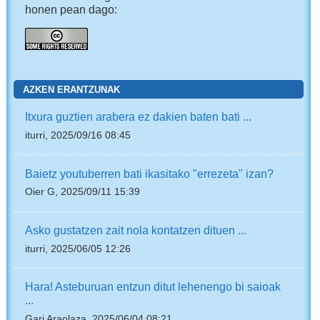
honen pean dago:
AZKEN ERANTZUNAK
Itxura guztien arabera ez dakien baten bati ...
iturri, 2025/09/16 08:45
Baietz youtuberren bati ikasitako "errezeta" izan?
Oier G, 2025/09/11 15:39
Asko gustatzen zait nola kontatzen dituen ...
iturri, 2025/06/05 12:26
Hara! Asteburuan entzun ditut lehenengo bi saioak
...
Gari Araolaza, 2025/06/04 08:21