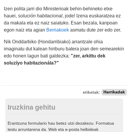
Izen polita jarri dio Ministerioak behin-behineko etxe
hauei,
solución habitacional
, jode! Izena euskaratzea ez
da makala eta ez naiz saiatuko. Esan bezala, kanpoan
egon naiz eta agian
Berriakoek
asmatu dute zer edo zer.
Nik Onddarbiko (Hondarribiako) arrantzale ohia
imaginatu dut kalean hiriburu batera joan den semearekin
edo honen lagun bati galdezka:
"zer, arkittu dek
soluzíyo habitazionála?"
etiketak:
Harrikadak
Iruzkina gehitu
Erantzuna formulario hau betez utzi dezakezu. Formatua
testu arruntarena da. Web eta e-posta helbideak