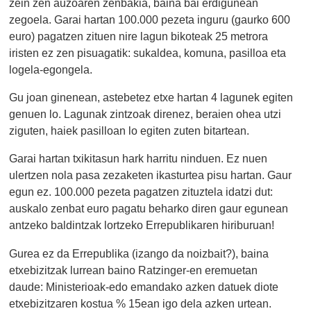
zein zen auzoaren zenbakia, baina bai erdigunean
zegoela. Garai hartan 100.000 pezeta inguru (gaurko 600
euro) pagatzen zituen nire lagun bikoteak 25 metrora
iristen ez zen pisuagatik: sukaldea, komuna, pasilloa eta
logela-egongela.
Gu joan ginenean, astebetez etxe hartan 4 lagunek egiten
genuen lo. Lagunak zintzoak direnez, beraien ohea utzi
ziguten, haiek pasilloan lo egiten zuten bitartean.
Garai hartan txikitasun hark harritu ninduen. Ez nuen
ulertzen nola pasa zezaketen ikasturtea pisu hartan. Gaur
egun ez. 100.000 pezeta pagatzen zituztela idatzi dut:
auskalo zenbat euro pagatu beharko diren gaur egunean
antzeko baldintzak lortzeko Errepublikaren hiriburuan!
Gurea ez da Errepublika (izango da noizbait?), baina
etxebizitzak lurrean baino Ratzinger-en eremuetan
daude: Ministerioak-edo emandako azken datuek diote
etxebizitzaren kostua % 15ean igo dela azken urtean.