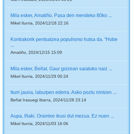
Mila esker, Amatiño. Pasa den mendeko 80ko ...
Mikel Iturria, 2024/12/18 22:16
Kontrakorik pentsatzea populismo hutsa da. “Hobe
...
Amatiño, 2024/12/15 15:09
Mila esker, Beñat. Gaur goizean saiatuko naiz ...
Mikel Iturria, 2024/11/29 00:24
Iturri jauna, laburpen ederra. Asko poztu nintzen ...
Beñat Irasuegi Ibarra, 2024/11/28 23:14
Aupa, Iñaki. Oraintxe ikusi dut mezua. Ez nuen ...
Mikel Iturria, 2024/11/03 16:06