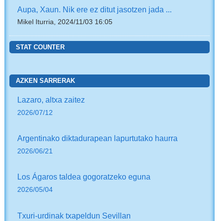
Aupa, Xaun. Nik ere ez ditut jasotzen jada ...
Mikel Iturria, 2024/11/03 16:05
STAT COUNTER
AZKEN SARRERAK
Lazaro, altxa zaitez
2026/07/12
Argentinako diktadurapean lapurtutako haurra
2026/06/21
Los Ágaros taldea gogoratzeko eguna
2026/05/04
Txuri-urdinak txapeldun Sevillan