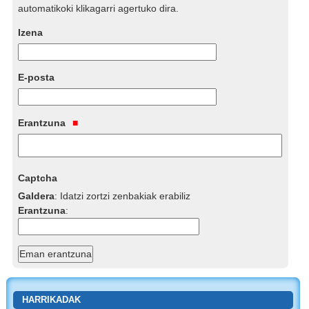
automatikoki klikagarri agertuko dira.
Izena
E-posta
Erantzuna
Captcha
Galdera
:
Idatzi zortzi zenbakiak erabiliz
Erantzuna
:
HARRIKADAK