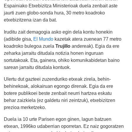
Espainiako Etxebizitza Ministerioak duela zenbait aste
jaurti zuen globo-sonda hura, 30 metro koadroko
etxebizitzena izan da bat.
Iruditu zait demagogia asko egin dela kontu honekin
(adibide gisa,
El Mundo
kazetak atera zuenean 77 metro
koadroko bulegoa zuela
Trujillo
andereak). Egia da ere
zeharka jarraitu ditudala notizia honen inguruan
sortutakoak. Eta, gainera, ohiko komunikabidetan baino
sarean jarraitu ditudala kontuok.
Ulertu dut gazteei zuzenduriko etxeak zirela, behin-
behinekoak, alokairuan egongo direnak. Egia da ere
botere publikoei beste zenbait neurri hartzea eskatu
behar zaizkiela (ez galdetu niri zeintzuk), etxebizitzen
prezioa merketzeko.
Duela ia 10 urte Parisen egon ginen, lagun batzuen
etxean, 1996ko udaberrian oporretan. Ez naiz gogoratzen