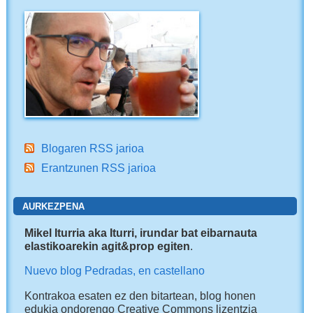
Blogaren RSS jarioa
Erantzunen RSS jarioa
AURKEZPENA
Mikel Iturria aka Iturri, irundar bat eibarnauta
elastikoarekin agit&prop egiten
.
Nuevo blog Pedradas, en castellano
Kontrakoa esaten ez den bitartean, blog honen
edukia ondorengo Creative Commons lizentzia