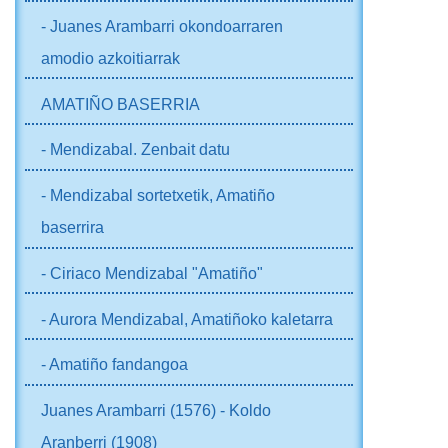
- Juanes Arambarri okondoarraren
amodio azkoitiarrak
AMATIÑO BASERRIA
- Mendizabal. Zenbait datu
- Mendizabal sortetxetik, Amatiño
baserrira
- Ciriaco Mendizabal "Amatiño"
- Aurora Mendizabal, Amatiñoko kaletarra
- Amatiño fandangoa
Juanes Arambarri (1576) - Koldo
Aranberri (1908)