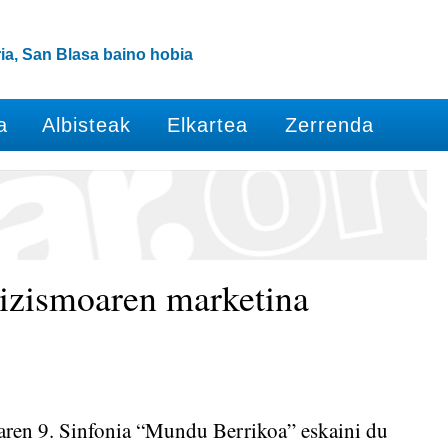
ia, San Blasa baino hobia
a
Albisteak
Elkartea
Zerrenda
izismoaren marketina
ren 9. Sinfonia “Mundu Berrikoa” eskaini du