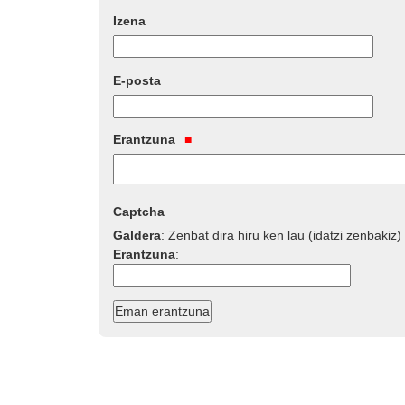
Izena
E-posta
Erantzuna
Captcha
Galdera
:
Zenbat dira hiru ken lau (idatzi zenbakiz)
Erantzuna
: