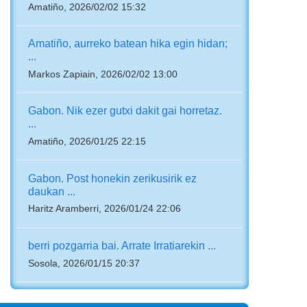
Amatiño, 2026/02/02 15:32
Amatiño, aurreko batean hika egin hidan;
...
Markos Zapiain, 2026/02/02 13:00
Gabon. Nik ezer gutxi dakit gai horretaz.
...
Amatiño, 2026/01/25 22:15
Gabon. Post honekin zerikusirik ez
daukan ...
Haritz Aramberri, 2026/01/24 22:06
berri pozgarria bai. Arrate Irratiarekin ...
Sosola, 2026/01/15 20:37