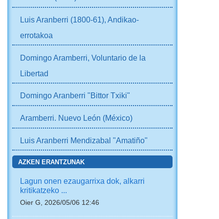
Luis Aranberri (1800-61), Andikao-
errotakoa
Domingo Aramberri, Voluntario de la
Libertad
Domingo Aranberri "Bittor Txiki"
Aramberri. Nuevo León (México)
Luis Aranberri Mendizabal "Amatiño"
AZKEN ERANTZUNAK
Lagun onen ezaugarrixa dok, alkarri
kritikatzeko ...
Oier G, 2026/05/06 12:46