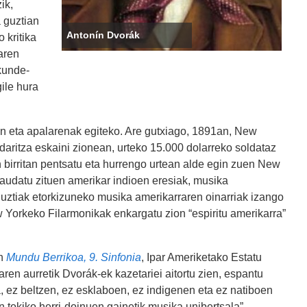
ik,
 guztian
Antonín Dvorák
 kritika
aren
lkunde-
gile hura
on eta apalarenak egiteko. Are gutxiago, 1891an, New
ritza eskaini zionean, urteko 15.000 dolarreko soldataz
 birritan pentsatu eta hurrengo urtean alde egin zuen New
laudatu zituen amerikar indioen eresiak, musika
guztiak etorkizuneko musika amerikarraren oinarriak izango
ew Yorkeko Filarmonikak enkargatu zion “espiritu amerikarra”
en
Mundu Berrikoa, 9. Sinfonia
, Ipar Ameriketako Estatu
en aurretik Dvorák-ek kazetariei aitortu zien, espantu
 ez beltzen, ez esklaboen, ez indigenen eta ez natiboen
an tokiko herri-doinuen gainetik musika unibertsala”