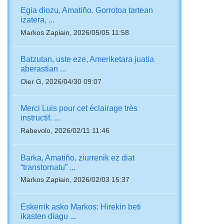
Egia diozu, Amatiño. Gorrotoa tartean
izatera, ...
Markos Zapiain, 2026/05/05 11:58
Batzutan, uste eze, Ameriketara juatia
aberastian ...
Oier G, 2026/04/30 09:07
Merci Luis pour cet éclairage très
instructif. ...
Rabevolo, 2026/02/11 11:46
Barka, Amatiño, ziurrenik ez diat
“transtornatu” ...
Markos Zapiain, 2026/02/03 15:37
Eskerrik asko Markos: Hirekin beti
ikasten diagu ...