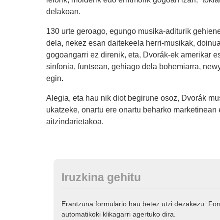
delakoan.
130 urte geroago, egungo musika-aditurik gehiene
dela, nekez esan daitekeela herri-musikak, doinuak
gogoangarri ez direnik, eta, Dvorák-ek amerikar e
sinfonia, funtsean, gehiago dela bohemiarra, newy
egin.
Alegia, eta hau nik diot begirune osoz, Dvorák mus
ukatzeke, onartu ere onartu beharko marketinean 
aitzindarietakoa.
Iruzkina gehitu
Erantzuna formulario hau betez utzi dezakezu. Fo
automatikoki klikagarri agertuko dira.