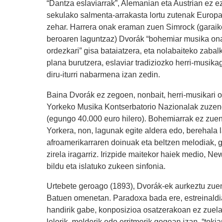
“Dantza eslaviarrak”, Alemanian eta Austrian ez ez
sekulako salmenta-arrakasta lortu zutenak Europa
zehar. Harrera onak eraman zuen Simrock (garaiko
beroaren laguntzaz) Dvorák “bohemiar musika on
ordezkari” gisa bataiatzera, eta nolabaiteko zaba
plana burutzera, eslaviar tradiziozko herri-musika
diru-iturri nabarmena izan zedin.
Baina Dvorák ez zegoen, nonbait, herri-musikari 
Yorkeko Musika Kontserbatorio Nazionalak zuzenda
(egungo 40.000 euro hilero). Bohemiarrak ez zuen
Yorkera, non, lagunak egite aldera edo, berehala 
afroamerikarraren doinuak eta beltzen melodiak, 
zirela iragarriz. Irizpide maitekor haiek medio, N
bildu eta islatuko zukeen sinfonia.
Urtebete geroago (1893), Dvorák-ek aurkeztu zu
Batuen omenetan. Paradoxa bada ere, estreinaldiar
handirik gabe, konposizioa osatzerakoan ez zuela,
lelorik, molderik edo erritmorik gogoan izan, “toki