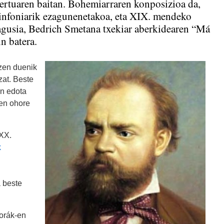
ertuaren baitan. Bohemiarraren konposizioa da,
 sinfoniarik ezagunenetakoa, eta XIX. mendeko
agusia, Bedrich Smetana txekiar aberkidearen “Má
n batera.
zen duenik
zat. Beste
en edota
uen ohore
XX.
k
 beste
orák-en