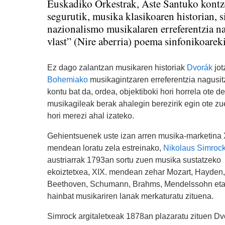
Euskadiko Orkestrak, Aste Santuko kontz
segurutik, musika klasikoaren historian,
nazionalismo musikalaren erreferentzia n
vlast” (Nire aberria) poema sinfonikoareki
Ez dago zalantzan musikaren historiak
Dvorák
jot
Bohemiako
musikagintzaren erreferentzia nagusit
kontu bat da, ordea, objektiboki hori horrela ote d
musikagileak berak ahalegin berezirik egin ote z
hori merezi ahal izateko.
Gehientsuenek uste izan arren musika-marketina 
mendean loratu zela estreinako,
Nikolaus Simroc
austriarrak 1793an sortu zuen musika sustatzeko
ekoiztetxea, XIX. mendean zehar Mozart, Hayden,
Beethoven, Schumann, Brahms, Mendelssohn eta
hainbat musikariren lanak merkaturatu zituena.
Simrock argitaletxeak 1878an plazaratu zituen Dv