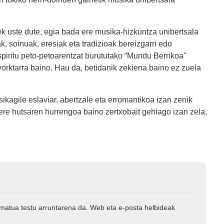
k uste dute, egia bada ere musika-hizkuntza unibertsala
, soinuak, eresiak eta tradizioak bereizgarri edo
spiritu peto-petoarentzat burututako “Mundu Berrikoa"
orktarra baino. Hau da, betidanik zekiena baino ez zuela
ikagile eslaviar, abertzale eta erromantikoa izan zenik
ere hutsaren hurrengoa baino zertxobait gehiago izan zela,
rmatua testu arruntarena da. Web eta e-posta helbideak