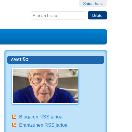
Saioa hasi
Bilatu atarian
Bilaketa
aurreratua…
AMATIÑO
Blogaren RSS jarioa
Erantzunen RSS jarioa