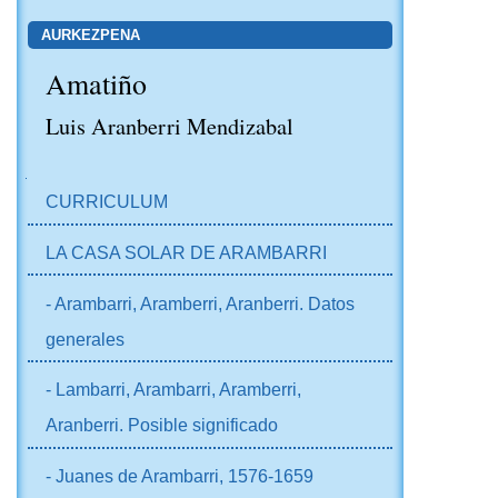
AURKEZPENA
Amatiño
Luis Aranberri Mendizabal
NABIGAZIOA
CURRICULUM
LA CASA SOLAR DE ARAMBARRI
- Arambarri, Aramberri, Aranberri. Datos
generales
- Lambarri, Arambarri, Aramberri,
Aranberri. Posible significado
- Juanes de Arambarri, 1576-1659