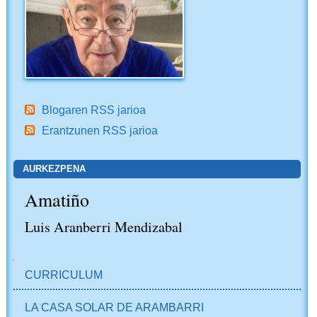
Blogaren RSS jarioa
Erantzunen RSS jarioa
AURKEZPENA
Amatiño
Luis Aranberri Mendizabal
NABIGAZIOA
CURRICULUM
LA CASA SOLAR DE ARAMBARRI