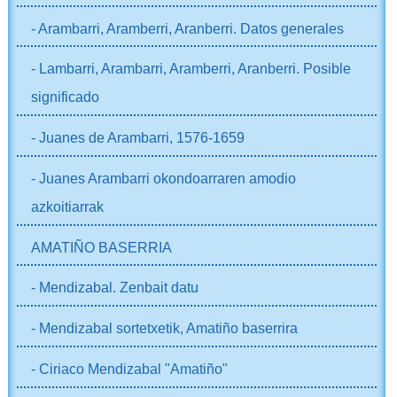
- Arambarri, Aramberri, Aranberri. Datos generales
- Lambarri, Arambarri, Aramberri, Aranberri. Posible
significado
- Juanes de Arambarri, 1576-1659
- Juanes Arambarri okondoarraren amodio
azkoitiarrak
AMATIÑO BASERRIA
- Mendizabal. Zenbait datu
- Mendizabal sortetxetik, Amatiño baserrira
- Ciriaco Mendizabal "Amatiño"