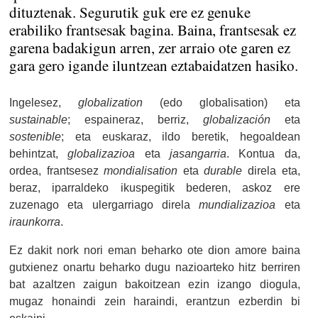
dituztenak. Segurutik guk ere ez genuke
erabiliko frantsesak bagina. Baina, frantsesak ez
garena badakigun arren, zer arraio ote garen ez
gara gero igande iluntzean eztabaidatzen hasiko.
Ingelesez,
globalization
(edo globalisation) eta
sustainable
; espaineraz, berriz,
globalización
eta
sostenible
; eta euskaraz, ildo beretik, hegoaldean
behintzat,
globalizazioa
eta
jasangarria
. Kontua da,
ordea, frantsesez
mondialisation
eta
durable
direla eta,
beraz, iparraldeko ikuspegitik bederen, askoz ere
zuzenago eta ulergarriago direla
mundializazioa
eta
iraunkorra
.
Ez dakit nork nori eman beharko ote dion amore baina
gutxienez onartu beharko dugu nazioarteko hitz berriren
bat azaltzen zaigun bakoitzean ezin izango diogula,
mugaz honaindi zein haraindi, erantzun ezberdin bi