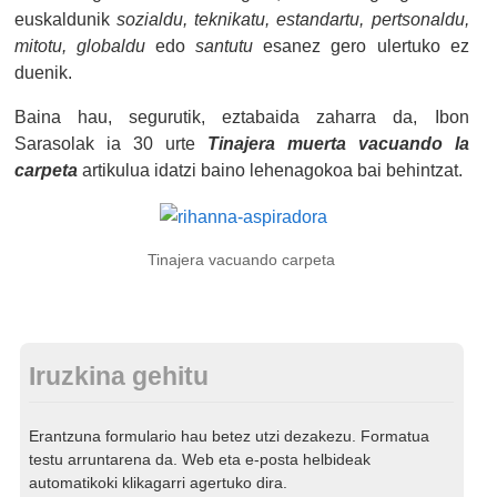
euskaldunik
sozialdu, teknikatu, estandartu, pertsonaldu,
mitotu, globaldu
edo
santutu
esanez gero ulertuko ez
duenik.
Baina hau, segurutik, eztabaida zaharra da, Ibon
Sarasolak ia 30 urte
Tinajera muerta vacuando la
carpeta
artikulua idatzi baino lehenagokoa bai behintzat.
Tinajera vacuando carpeta
Iruzkina gehitu
Erantzuna formulario hau betez utzi dezakezu. Formatua
testu arruntarena da. Web eta e-posta helbideak
automatikoki klikagarri agertuko dira.