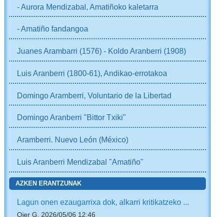
- Aurora Mendizabal, Amatiñoko kaletarra
- Amatiño fandangoa
Juanes Arambarri (1576) - Koldo Aranberri (1908)
Luis Aranberri (1800-61), Andikao-errotakoa
Domingo Aramberri, Voluntario de la Libertad
Domingo Aranberri "Bittor Txiki"
Aramberri. Nuevo León (México)
Luis Aranberri Mendizabal "Amatiño"
AZKEN ERANTZUNAK
Lagun onen ezaugarrixa dok, alkarri kritikatzeko ...
Oier G, 2026/05/06 12:46