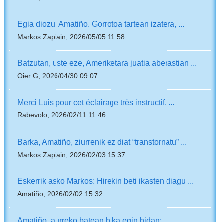
Egia diozu, Amatiño. Gorrotoa tartean izatera, ...
Markos Zapiain, 2026/05/05 11:58
Batzutan, uste eze, Ameriketara juatia aberastian ...
Oier G, 2026/04/30 09:07
Merci Luis pour cet éclairage très instructif. ...
Rabevolo, 2026/02/11 11:46
Barka, Amatiño, ziurrenik ez diat “transtornatu” ...
Markos Zapiain, 2026/02/03 15:37
Eskerrik asko Markos: Hirekin beti ikasten diagu ...
Amatiño, 2026/02/02 15:32
Amatiño, aurreko batean hika egin hidan; ...