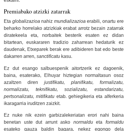
eskaini.
Premiabako atzizki zatarrak
Eta
globalizazioa
nahiz
mundializazioa
erabili, onartu ere
beharko horrelako atzizkiak erabat arrotz bezain zatarrak
diratekeela eta, norbaitek besterik esaten ez didan
bitartean, euskararen tradizio zaharrean hedaturik ez
daudenak, Etxeparek berak ere adibideren bat edo beste
dakarren arren,
sanctificatu
kasu.
Ez dut esango salbuespenik aitortzerik ez dagoenik,
baina, esaterako, Elhuyar hiztegian normaltasun osoz
azaltzen diren
justifikatu, planifikatu, formalizatu,
normalizatu, teknifikatu, sozializatu, estandarizatu,
pertsonalizatu, mitifikatu
etab. gehiegikeria eta alferkeria
ikaragarria iruditzen zaizkit.
Ez nuke nik ezein garbizalekeriatan erori nahi baina
benetan uste dut arrunt asko
normaldu
eta
formaldu
esateko gauza baldin bagara, nekez egongo dela