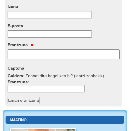
Izena
E-posta
Erantzuna
Captcha
Galdera
:
Zenbat dira hogei ken bi? (idatzi zenbakiz)
Erantzuna
:
AMATIÑO