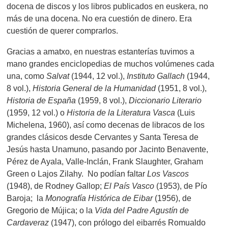
docena de discos y los libros publicados en euskera, no
más de una docena. No era cuestión de dinero. Era
cuestión de querer comprarlos.
Gracias a amatxo, en nuestras estanterías tuvimos a
mano grandes enciclopedias de muchos volúmenes cada
una, como
Salvat
(1944, 12 vol.),
Instituto Gallach
(1944,
8 vol.),
Historia General de la Humanidad
(1951, 8 vol.),
Historia de España
(1959, 8 vol.),
Diccionario Literario
(1959, 12 vol.) o
Historia de la Literatura Vasca
(Luis
Michelena, 1960), así como decenas de libracos de los
grandes clásicos desde Cervantes y Santa Teresa de
Jesús hasta Unamuno, pasando por Jacinto Benavente,
Pérez de Ayala, Valle-Inclán, Frank Slaughter, Graham
Green o Lajos Zilahy. No podían faltar
Los Vascos
(1948), de Rodney Gallop;
El País Vasco
(1953), de Pío
Baroja; la
Monografía Histórica de Eibar
(1956), de
Gregorio de Mújica; o la
Vida del Padre Agustín de
Cardaveraz
(1947), con prólogo del eibarrés Romualdo