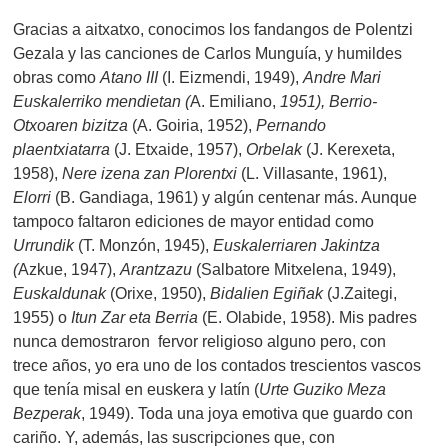
Gracias a aitxatxo, conocimos los fandangos de Polentzi
Gezala y las canciones de Carlos Munguía, y humildes
obras como
Atano III
(I. Eizmendi, 1949),
Andre Mari
Euskalerriko mendietan (
A. Emiliano,
1951), Berrio-
Otxoaren bizitza
(A. Goiria, 1952),
Pernando
plaentxiatarra
(J. Etxaide, 1957),
Orbelak
(J. Kerexeta,
1958),
Nere izena zan Plorentxi
(L. Villasante, 1961),
Elorri
(B. Gandiaga, 1961) y algún centenar más. Aunque
tampoco faltaron ediciones de mayor entidad como
Urrundik
(T. Monzón, 1945),
Euskalerriaren Jakintza
(
Azkue, 1947),
Arantzazu
(Salbatore Mitxelena, 1949),
Euskaldunak
(Orixe, 1950),
Bidalien Egiñak
(J.Zaitegi,
1955) o
Itun Zar eta Berria
(E. Olabide, 1958). Mis padres
nunca demostraron fervor religioso alguno pero, con
trece años, yo era uno de los contados trescientos vascos
que tenía misal en euskera y latín (
Urte Guziko Meza
Bezperak
, 1949). Toda una joya emotiva que guardo con
cariño. Y, además, las suscripciones que, con