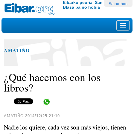
Edukira
Tresna
Eibarko peoria, San
Saioa hasi
Blasa baino hobia
salto
pertsonalak
egin
|
Nab
Salto
egin
nabigazioara
AMATIÑO
¿Qué hacemos con los
libros?
Share in WhatsApp
AMATIÑO
2014/12/25 21:10
Nadie los quiere, cada vez son más viejos, tienen