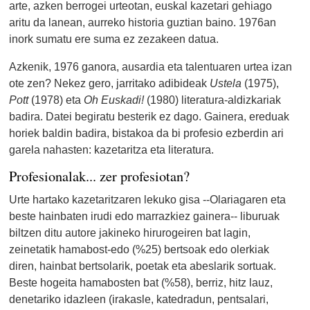
arte, azken berrogei urteotan, euskal kazetari gehiago
aritu da lanean, aurreko historia guztian baino. 1976an
inork sumatu ere suma ez zezakeen datua.
Azkenik, 1976 ganora, ausardia eta talentuaren urtea izan
ote zen? Nekez gero, jarritako adibideak
Ustela
(1975),
Pott
(1978) eta
Oh Euskadi!
(1980) literatura-aldizkariak
badira. Datei begiratu besterik ez dago. Gainera, ereduak
horiek baldin badira, bistakoa da bi profesio ezberdin ari
garela nahasten: kazetaritza eta literatura.
Profesionalak... zer profesiotan?
Urte hartako kazetaritzaren lekuko gisa --Olariagaren eta
beste hainbaten irudi edo marrazkiez gainera-- liburuak
biltzen ditu autore jakineko hirurogeiren bat lagin,
zeinetatik hamabost-edo (%25) bertsoak edo olerkiak
diren, hainbat bertsolarik, poetak eta abeslarik sortuak.
Beste hogeita hamabosten bat (%58), berriz, hitz lauz,
denetariko idazleen (irakasle, katedradun, pentsalari,