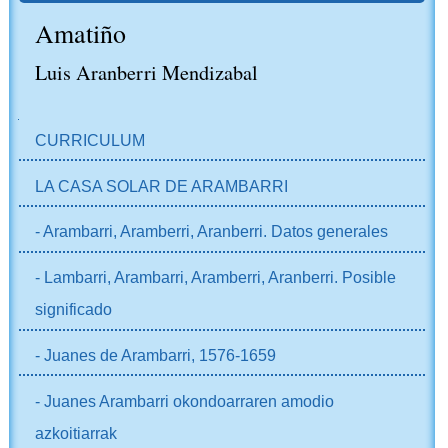
Amatiño
Luis Aranberri Mendizabal
NABIGAZIOA
CURRICULUM
LA CASA SOLAR DE ARAMBARRI
- Arambarri, Aramberri, Aranberri. Datos generales
- Lambarri, Arambarri, Aramberri, Aranberri. Posible
significado
- Juanes de Arambarri, 1576-1659
- Juanes Arambarri okondoarraren amodio
azkoitiarrak