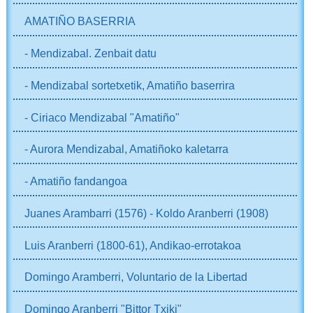
AMATIÑO BASERRIA
- Mendizabal. Zenbait datu
- Mendizabal sortetxetik, Amatiño baserrira
- Ciriaco Mendizabal "Amatiño"
- Aurora Mendizabal, Amatiñoko kaletarra
- Amatiño fandangoa
Juanes Arambarri (1576) - Koldo Aranberri (1908)
Luis Aranberri (1800-61), Andikao-errotakoa
Domingo Aramberri, Voluntario de la Libertad
Domingo Aranberri "Bittor Txiki"