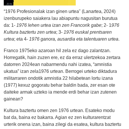
“1976 Profesionalak izan ginen urtea" (Lanartea, 2024)
izenburupeko saiakera lau abiapuntu nagusitan burutua
da: 1-
1976 lehen urtea izan zen Francorik gabe
; 2- 1
976
Kultura baztertu zen urtea
; 3-
1976 euskal prentsaren
urtea
; eta 4-
1976 ganora, ausardia eta talentuaren urtea
.
Franco 1975eko azaroan hil zela ez dago zalantzan.
Horregatik, hain zuzen ere, ez da erraz ulertzekoa zertara
datorren 2024ean nabarmendu nahi izatea, “amnistia
ukatua” izan zela1976 urtean. Berrogei urteko diktadura
militarraren ondotik amnistia 22 hilabetean lortu izana
(1977) kexuz gogoratu behar baldin bada, zer esan ote
daiteke armak uzteko ia mende erdi behar izan zutenen
gainean?
Kultura baztertu omen zen 1976 urtean. Esateko modu
bat da, baina ez bakarra. Agian ez zen kulturarentzat
urterik onena izan, baina zilegi da esatea, kultura baztertu