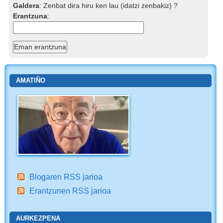
Galdera
:
Zenbat dira hiru ken lau (idatzi zenbakiz) ?
Erantzuna
:
AMATIÑO
Blogaren RSS jarioa
Erantzunen RSS jarioa
AURKEZPENA