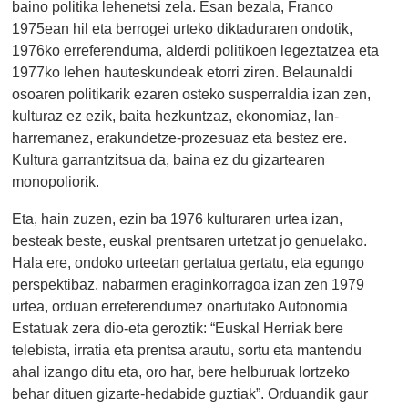
baino politika lehenetsi zela. Esan bezala, Franco
1975ean hil eta berrogei urteko diktaduraren ondotik,
1976ko erreferenduma, alderdi politikoen legeztatzea eta
1977ko lehen hauteskundeak etorri ziren. Belaunaldi
osoaren politikarik ezaren osteko susperraldia izan zen,
kulturaz ez ezik, baita hezkuntzaz, ekonomiaz, lan-
harremanez, erakundetze-prozesuaz eta bestez ere.
Kultura garrantzitsua da, baina ez du gizartearen
monopoliorik.
Eta, hain zuzen, ezin ba 1976 kulturaren urtea izan,
besteak beste, euskal prentsaren urtetzat jo genuelako.
Hala ere, ondoko urteetan gertatua gertatu, eta egungo
perspektibaz, nabarmen eraginkorragoa izan zen 1979
urtea, orduan erreferendumez onartutako Autonomia
Estatuak zera dio-eta geroztik: “Euskal Herriak bere
telebista, irratia eta prentsa arautu, sortu eta mantendu
ahal izango ditu eta, oro har, bere helburuak lortzeko
behar dituen gizarte-hedabide guztiak”. Orduandik gaur