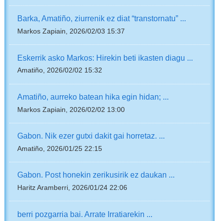
Barka, Amatiño, ziurrenik ez diat “transtornatu” ...
Markos Zapiain, 2026/02/03 15:37
Eskerrik asko Markos: Hirekin beti ikasten diagu ...
Amatiño, 2026/02/02 15:32
Amatiño, aurreko batean hika egin hidan; ...
Markos Zapiain, 2026/02/02 13:00
Gabon. Nik ezer gutxi dakit gai horretaz. ...
Amatiño, 2026/01/25 22:15
Gabon. Post honekin zerikusirik ez daukan ...
Haritz Aramberri, 2026/01/24 22:06
berri pozgarria bai. Arrate Irratiarekin ...