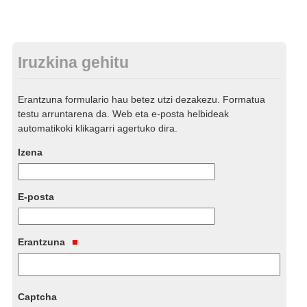
Iruzkina gehitu
Erantzuna formulario hau betez utzi dezakezu. Formatua
testu arruntarena da. Web eta e-posta helbideak
automatikoki klikagarri agertuko dira.
Izena
E-posta
Erantzuna
Captcha