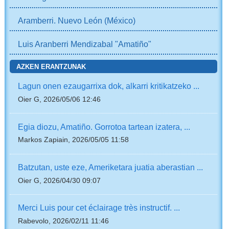
Aramberri. Nuevo León (México)
Luis Aranberri Mendizabal "Amatiño"
AZKEN ERANTZUNAK
Lagun onen ezaugarrixa dok, alkarri kritikatzeko ...
Oier G, 2026/05/06 12:46
Egia diozu, Amatiño. Gorrotoa tartean izatera, ...
Markos Zapiain, 2026/05/05 11:58
Batzutan, uste eze, Ameriketara juatia aberastian ...
Oier G, 2026/04/30 09:07
Merci Luis pour cet éclairage très instructif. ...
Rabevolo, 2026/02/11 11:46