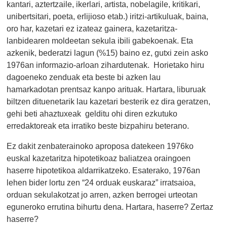
kantari, aztertzaile, ikerlari, artista, nobelagile, kritikari,
unibertsitari, poeta, erlijioso etab.) iritzi-artikuluak, baina,
oro har, kazetari ez izateaz gainera, kazetaritza-
lanbidearen moldeetan sekula ibili gabekoenak. Eta
azkenik, bederatzi lagun (%15) baino ez, gutxi zein asko
1976an informazio-arloan zihardutenak. Horietako hiru
dagoeneko zenduak eta beste bi azken lau
hamarkadotan prentsaz kanpo arituak. Hartara, liburuak
biltzen dituenetarik lau kazetari besterik ez dira geratzen,
gehi beti ahaztuxeak gelditu ohi diren ezkutuko
erredaktoreak eta irratiko beste bizpahiru beterano.
Ez dakit zenbaterainoko aproposa datekeen 1976ko
euskal kazetaritza hipotetikoaz baliatzea oraingoen
haserre hipotetikoa aldarrikatzeko. Esaterako, 1976an
lehen bider lortu zen “24 orduak euskaraz” irratsaioa,
orduan sekulakotzat jo arren, azken berrogei urteotan
eguneroko errutina bihurtu dena. Hartara, haserre? Zertaz
haserre?