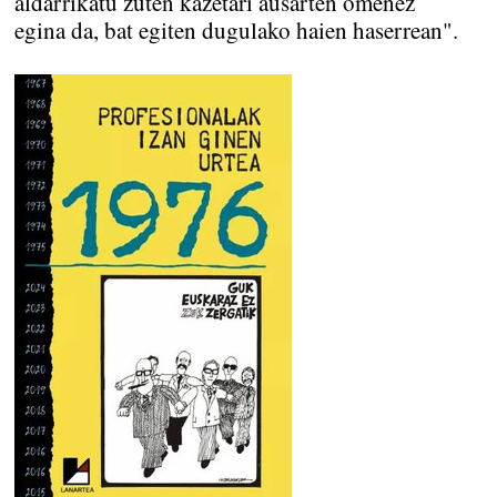
aldarrikatu zuten kazetari ausarten omenez
egina da, bat egiten dugulako haien haserrean".