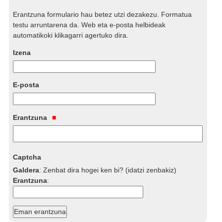
Erantzuna formulario hau betez utzi dezakezu. Formatua
testu arruntarena da. Web eta e-posta helbideak
automatikoki klikagarri agertuko dira.
Izena
E-posta
Erantzuna
Captcha
Galdera
:
Zenbat dira hogei ken bi? (idatzi zenbakiz)
Erantzuna
: