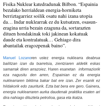
Fisika Nuklear katedradunak Bilbon. “Espainia
bezalako herrialdean energia-horniketa
berriztagarriez soilik osatu nahi izana utopia
da… Indar nuklearrak ez du kutsatzen, osasun-
eragina urria bezain ezaguna da, sortarazten
dituen hondakinak toki jakinean kokatuak
daude eta kontralatuak… Gehiago dira
abantailak eragozpenak baino”.
Manuel Lozano
ren ustez energia nuklearra
deabrua
bailitzan izan da txarretsia, zientziaren aldetik eskas
samarrak diren arrazoiez
. Haren esanetan
informaziorik
eza nagusitu den arren, Espainian ez da energia
nuklearraren biktima bakar bat ere izan. Zer esanik ez
hildakorik edo zauriturik. Ezta bat bera ere gero
. Gainera,
energia nuklearraren aurka daudenak praktika esaten ari
dira nahiago dituztela petrolioa, gasa eta ikatza.