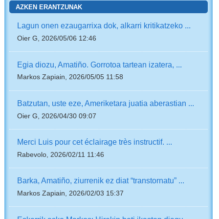
AZKEN ERANTZUNAK
Lagun onen ezaugarrixa dok, alkarri kritikatzeko ...
Oier G, 2026/05/06 12:46
Egia diozu, Amatiño. Gorrotoa tartean izatera, ...
Markos Zapiain, 2026/05/05 11:58
Batzutan, uste eze, Ameriketara juatia aberastian ...
Oier G, 2026/04/30 09:07
Merci Luis pour cet éclairage très instructif. ...
Rabevolo, 2026/02/11 11:46
Barka, Amatiño, ziurrenik ez diat “transtornatu” ...
Markos Zapiain, 2026/02/03 15:37