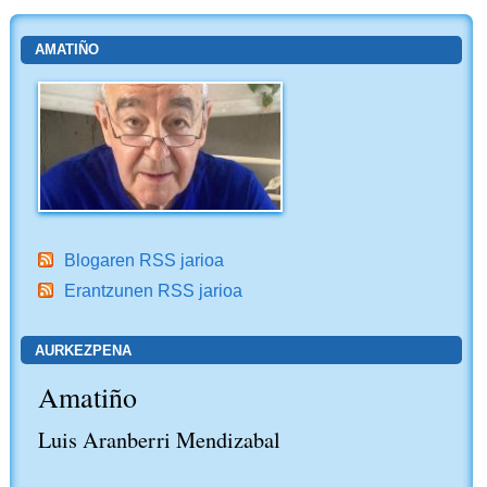
AMATIÑO
Blogaren RSS jarioa
Erantzunen RSS jarioa
AURKEZPENA
Amatiño
Luis Aranberri Mendizabal