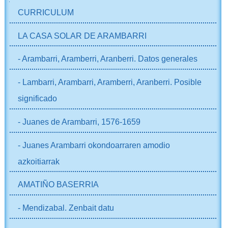
NABIGAZIOA
CURRICULUM
LA CASA SOLAR DE ARAMBARRI
- Arambarri, Aramberri, Aranberri. Datos generales
- Lambarri, Arambarri, Aramberri, Aranberri. Posible
significado
- Juanes de Arambarri, 1576-1659
- Juanes Arambarri okondoarraren amodio
azkoitiarrak
AMATIÑO BASERRIA
- Mendizabal. Zenbait datu