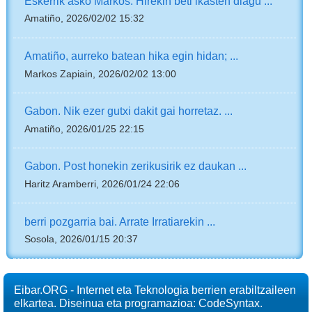
Eskerrik asko Markos: Hirekin beti ikasten diagu ...
Amatiño, 2026/02/02 15:32
Amatiño, aurreko batean hika egin hidan; ...
Markos Zapiain, 2026/02/02 13:00
Gabon. Nik ezer gutxi dakit gai horretaz. ...
Amatiño, 2026/01/25 22:15
Gabon. Post honekin zerikusirik ez daukan ...
Haritz Aramberri, 2026/01/24 22:06
berri pozgarria bai. Arrate Irratiarekin ...
Sosola, 2026/01/15 20:37
Eibar.ORG - Internet eta Teknologia berrien erabiltzaileen
elkartea. Diseinua eta programazioa: CodeSyntax.