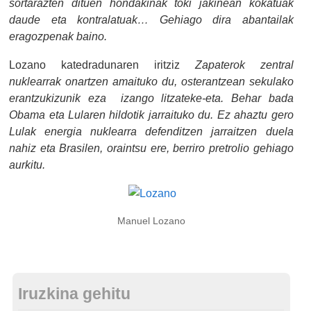
sortarazten dituen hondakinak toki jakinean kokatuak
daude eta kontralatuak… Gehiago dira abantailak
eragozpenak baino.
Lozano katedradunaren iritziz
Zapaterok zentral
nuklearrak onartzen amaituko du, osterantzean sekulako
erantzukizunik eza izango litzateke-eta. Behar bada
Obama eta Lularen hildotik jarraituko du. Ez ahaztu gero
Lulak energia nuklearra defenditzen jarraitzen duela
nahiz eta Brasilen, oraintsu ere, berriro pretrolio gehiago
aurkitu.
Manuel Lozano
Iruzkina gehitu