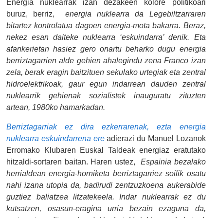
Energia nuklearrak izan dezakeen kolore politikoari
buruz, berriz,
energia nuklearra da Legebiltzarraren
bitartez kontrolatua dagoen energia-mota bakarra. Beraz,
nekez esan daiteke nuklearra ‘eskuindarra’ denik. Eta
afankerietan hasiez gero onartu beharko dugu energia
berriztagarrien alde gehien ahalegindu zena Franco izan
zela, berak eragin baitzituen sekulako urtegiak eta zentral
hidroelektrikoak, gaur egun indarrean dauden zentral
nuklearrik gehienak sozialistek inauguratu zituzten
artean, 1980ko hamarkadan.
Berriztagarriak ez dira ezkerrarenak, ezta energia
nuklearra eskuindarrena ere
adierazi du Manuel Lozanok
Erromako Klubaren Euskal Taldeak energiaz eratutako
hitzaldi-sortaren baitan. Haren ustez,
Espainia bezalako
herrialdean energia-horniketa berriztagarriez soilik osatu
nahi izana utopia da, badirudi zentzuzkoena aukerabide
guztiez baliatzea litzatekeela. Indar nuklearrak ez du
kutsatzen, osasun-eragina urria bezain ezaguna da,