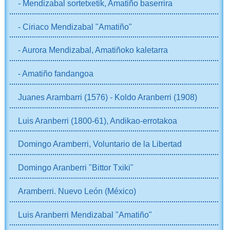
- Mendizabal sortetxetik, Amatiño baserrira
- Ciriaco Mendizabal "Amatiño"
- Aurora Mendizabal, Amatiñoko kaletarra
- Amatiño fandangoa
Juanes Arambarri (1576) - Koldo Aranberri (1908)
Luis Aranberri (1800-61), Andikao-errotakoa
Domingo Aramberri, Voluntario de la Libertad
Domingo Aranberri "Bittor Txiki"
Aramberri. Nuevo León (México)
Luis Aranberri Mendizabal "Amatiño"