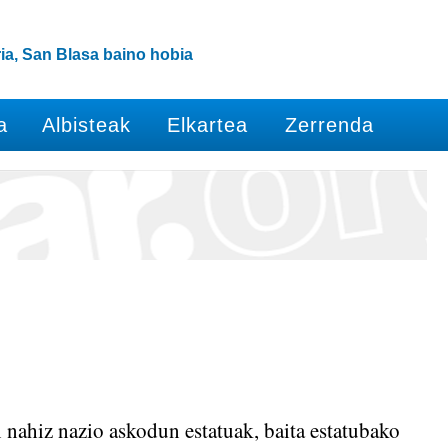
ia, San Blasa baino hobia
a
Albisteak
Elkartea
Zerrenda
nahiz nazio askodun estatuak, baita estatubako