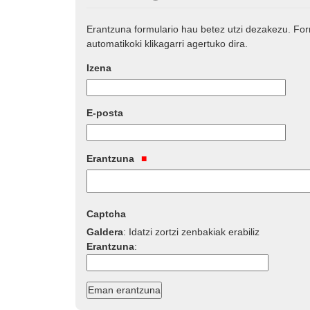
Erantzuna formulario hau betez utzi dezakezu. Fo
automatikoki klikagarri agertuko dira.
Izena
E-posta
Erantzuna
Captcha
Galdera
:
Idatzi zortzi zenbakiak erabiliz
Erantzuna
: