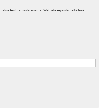
rmatua testu arruntarena da. Web eta e-posta helbideak