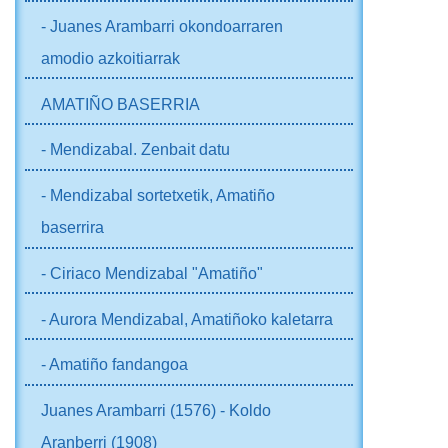
- Juanes Arambarri okondoarraren
amodio azkoitiarrak
AMATIÑO BASERRIA
- Mendizabal. Zenbait datu
- Mendizabal sortetxetik, Amatiño
baserrira
- Ciriaco Mendizabal "Amatiño"
- Aurora Mendizabal, Amatiñoko kaletarra
- Amatiño fandangoa
Juanes Arambarri (1576) - Koldo
Aranberri (1908)