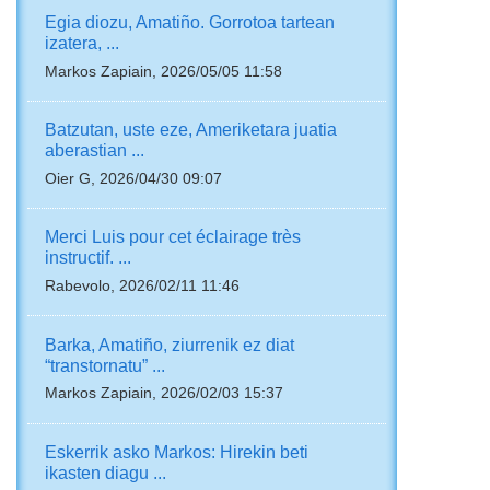
Egia diozu, Amatiño. Gorrotoa tartean
izatera, ...
Markos Zapiain, 2026/05/05 11:58
Batzutan, uste eze, Ameriketara juatia
aberastian ...
Oier G, 2026/04/30 09:07
Merci Luis pour cet éclairage très
instructif. ...
Rabevolo, 2026/02/11 11:46
Barka, Amatiño, ziurrenik ez diat
“transtornatu” ...
Markos Zapiain, 2026/02/03 15:37
Eskerrik asko Markos: Hirekin beti
ikasten diagu ...