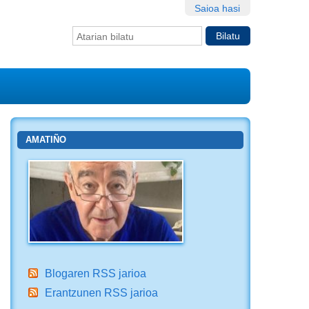
Saioa hasi
Bilatu atarian
Bilaketa
aurreratua…
AMATIÑO
Blogaren RSS jarioa
Erantzunen RSS jarioa