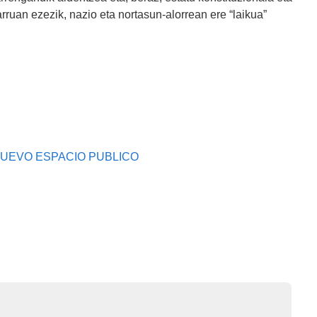
ruan ezezik, nazio eta nortasun-alorrean ere “laikua”
NUEVO ESPACIO PUBLICO