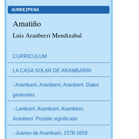
AURKEZPENA
Amatiño
Luis Aranberri Mendizabal
NABIGAZIOA
CURRICULUM
LA CASA SOLAR DE ARAMBARRI
- Arambarri, Aramberri, Aranberri. Datos
generales
- Lambarri, Arambarri, Aramberri,
Aranberri. Posible significado
- Juanes de Arambarri, 1576-1659