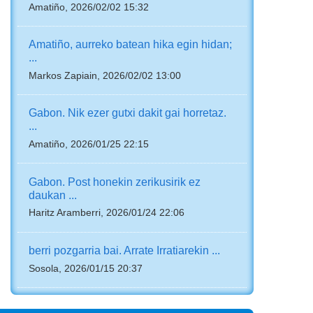
Amatiño, 2026/02/02 15:32
Amatiño, aurreko batean hika egin hidan;
...
Markos Zapiain, 2026/02/02 13:00
Gabon. Nik ezer gutxi dakit gai horretaz.
...
Amatiño, 2026/01/25 22:15
Gabon. Post honekin zerikusirik ez
daukan ...
Haritz Aramberri, 2026/01/24 22:06
berri pozgarria bai. Arrate Irratiarekin ...
Sosola, 2026/01/15 20:37