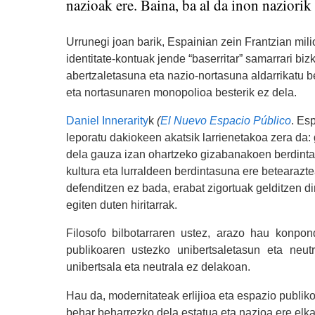
nazioak ere. Baina, ba al da inon naziorik
Urrunegi joan barik, Espainian zein Frantzian milio
identitate-kontuak jende “baserritar” samarrari biz
abertzaletasuna eta nazio-nortasuna aldarrikatu 
eta nortasunaren monopolioa besterik ez dela.
Daniel Innerarity
k
(
El Nuevo Espacio Público
. Es
leporatu dakiokeen akatsik larrienetakoa zera da:
dela gauza izan ohartzeko gizabanakoen berdinta
kultura eta lurraldeen berdintasuna ere betearazt
defenditzen ez bada, erabat zigortuak gelditzen di
egiten duten hiritarrak.
Filosofo bilbotarraren ustez, arazo hau konpo
publikoaren ustezko unibertsaletasun eta neut
unibertsala eta neutrala ez delakoan.
Hau da, modernitateak erlijioa eta espazio publiko
behar beharrezko dela estatua eta nazioa ere elka