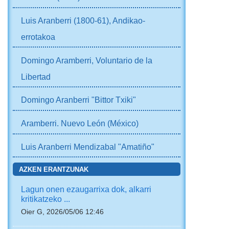
Luis Aranberri (1800-61), Andikao-
errotakoa
Domingo Aramberri, Voluntario de la
Libertad
Domingo Aranberri "Bittor Txiki"
Aramberri. Nuevo León (México)
Luis Aranberri Mendizabal "Amatiño"
AZKEN ERANTZUNAK
Lagun onen ezaugarrixa dok, alkarri
kritikatzeko ...
Oier G, 2026/05/06 12:46