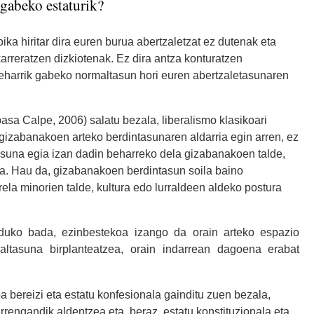
 gabeko estaturik?
ika hiritar dira euren burua abertzaletzat ez dutenak eta
karreratzen dizkiotenak. Ez dira antza konturatzen
beharrik gabeko normaltasun hori euren abertzaletasunaren
pasa Calpe, 2006) salatu bezala, liberalismo klasikoari
 gizabanakoen arteko berdintasunaren aldarria egin arren, ez
suna egia izan dadin beharreko dela gizabanakoen talde,
ea. Hau da, gizabanakoen berdintasun soila baino
rela minorien talde, kultura edo lurraldeen aldeko postura
nduko bada, ezinbestekoa izango da orain arteko espazio
raltasuna birplanteatzea, orain indarrean dagoena erabat
a bereizi eta estatu konfesionala gainditu zuen bezala,
rrengandik aldentzea eta, beraz, estatu konstituzionala eta