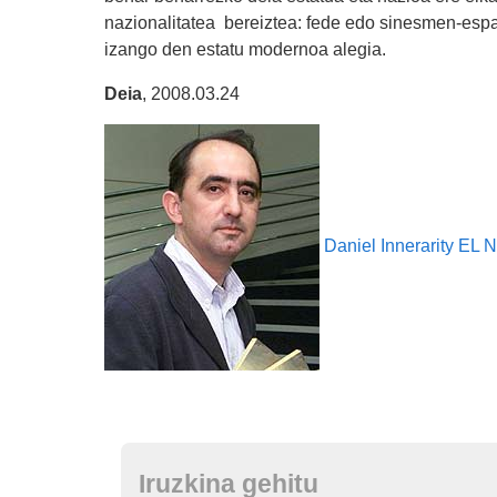
nazionalitatea
bereiztea: fede edo sinesmen-espar
izango den estatu modernoa alegia.
Deia
, 2008.03.24
Daniel Innerarity
EL 
Iruzkina gehitu