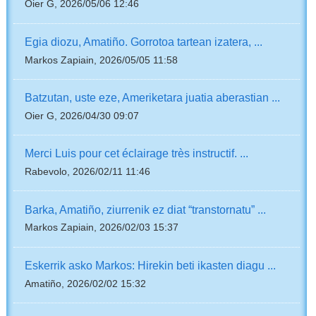
Oier G, 2026/05/06 12:46
Egia diozu, Amatiño. Gorrotoa tartean izatera, ...
Markos Zapiain, 2026/05/05 11:58
Batzutan, uste eze, Ameriketara juatia aberastian ...
Oier G, 2026/04/30 09:07
Merci Luis pour cet éclairage très instructif. ...
Rabevolo, 2026/02/11 11:46
Barka, Amatiño, ziurrenik ez diat “transtornatu” ...
Markos Zapiain, 2026/02/03 15:37
Eskerrik asko Markos: Hirekin beti ikasten diagu ...
Amatiño, 2026/02/02 15:32