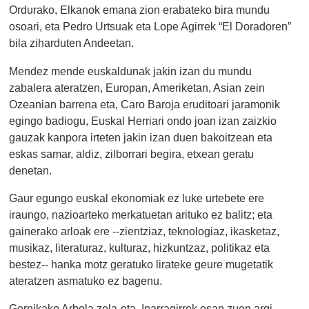
Ordurako, Elkanok emana zion erabateko bira mundu
osoari, eta Pedro Urtsuak eta Lope Agirrek “El Doradoren”
bila ziharduten Andeetan.
Mendez mende euskaldunak jakin izan du mundu
zabalera ateratzen, Europan, Ameriketan, Asian zein
Ozeanian barrena eta, Caro Baroja eruditoari jaramonik
egingo badiogu, Euskal Herriari ondo joan izan zaizkio
gauzak kanpora irteten jakin izan duen bakoitzean eta
eskas samar, aldiz, zilborrari begira, etxean geratu
denetan.
Gaur egungo euskal ekonomiak ez luke urtebete ere
iraungo, nazioarteko merkatuetan arituko ez balitz; eta
gainerako arloak ere --zientziaz, teknologiaz, ikasketaz,
musikaz, literaturaz, kulturaz, hizkuntzaz, politikaz eta
bestez-- hanka motz geratuko lirateke geure mugetatik
ateratzen asmatuko ez bagenu.
Gernikako Arbola zela-eta, Iparragirrek esan zuen argi