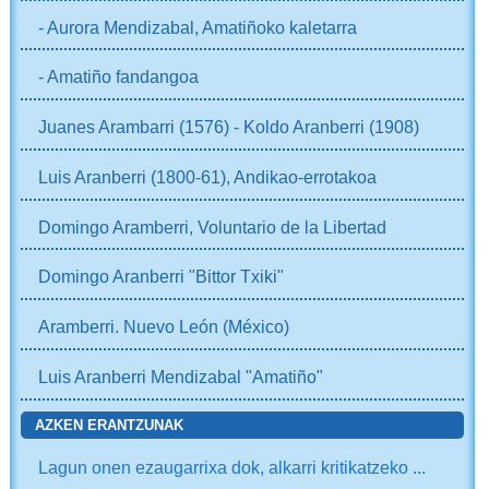
- Aurora Mendizabal, Amatiñoko kaletarra
- Amatiño fandangoa
Juanes Arambarri (1576) - Koldo Aranberri (1908)
Luis Aranberri (1800-61), Andikao-errotakoa
Domingo Aramberri, Voluntario de la Libertad
Domingo Aranberri "Bittor Txiki"
Aramberri. Nuevo León (México)
Luis Aranberri Mendizabal "Amatiño"
AZKEN ERANTZUNAK
Lagun onen ezaugarrixa dok, alkarri kritikatzeko ...