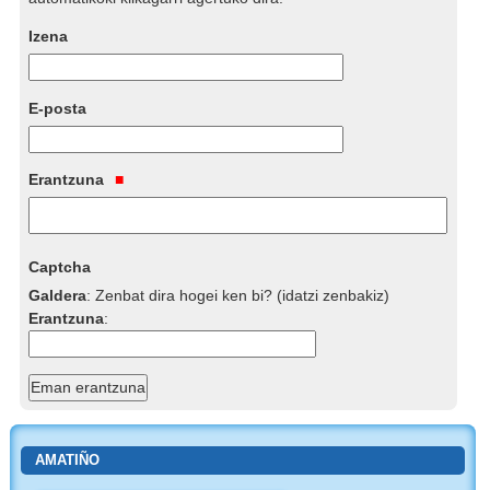
Izena
E-posta
Erantzuna
Captcha
Galdera
:
Zenbat dira hogei ken bi? (idatzi zenbakiz)
Erantzuna
:
AMATIÑO