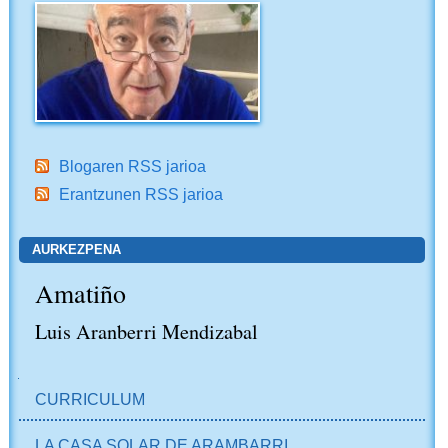
Blogaren RSS jarioa
Erantzunen RSS jarioa
AURKEZPENA
Amatiño
Luis Aranberri Mendizabal
NABIGAZIOA
CURRICULUM
LA CASA SOLAR DE ARAMBARRI