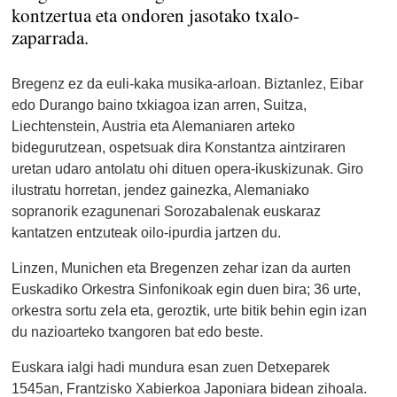
kontzertua eta ondoren jasotako txalo-
zaparrada.
Bregenz ez da euli-kaka musika-arloan. Biztanlez, Eibar
edo Durango baino txkiagoa izan arren, Suitza,
Liechtenstein, Austria eta Alemaniaren arteko
bidegurutzean, ospetsuak dira Konstantza aintziraren
uretan udaro antolatu ohi dituen opera-ikuskizunak. Giro
ilustratu horretan, jendez gainezka, Alemaniako
sopranorik ezagunenari Sorozabalenak euskaraz
kantatzen entzuteak oilo-ipurdia jartzen du.
Linzen, Munichen eta Bregenzen zehar izan da aurten
Euskadiko Orkestra Sinfonikoak egin duen bira; 36 urte,
orkestra sortu zela eta, geroztik, urte bitik behin egin izan
du nazioarteko txangoren bat edo beste.
Euskara ialgi hadi mundura esan zuen Detxeparek
1545an, Frantzisko Xabierkoa Japoniara bidean zihoala.