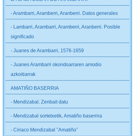
- Arambarri, Aramberri, Aranberri. Datos generales
- Lambarri, Arambarri, Aramberri, Aranberri. Posible
significado
- Juanes de Arambarri, 1576-1659
- Juanes Arambarri okondoarraren amodio
azkoitiarrak
AMATIÑO BASERRIA
- Mendizabal. Zenbait datu
- Mendizabal sortetxetik, Amatiño baserrira
- Ciriaco Mendizabal "Amatiño"