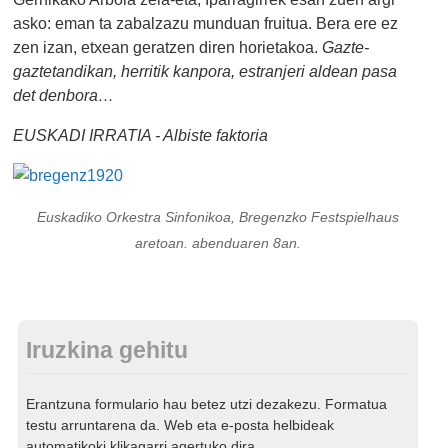
asko: eman ta zabalzazu munduan fruitua. Bera ere ez
zen izan, etxean geratzen diren horietakoa.
Gazte-
gaztetandikan, herritik kanpora, estranjeri aldean pasa
det denbora…
EUSKADI IRRATIA - Albiste faktoria
Euskadiko Orkestra Sinfonikoa, Bregenzko Festspielhaus
aretoan. abenduaren 8an.
Iruzkina gehitu
Erantzuna formulario hau betez utzi dezakezu. Formatua
testu arruntarena da. Web eta e-posta helbideak
automatikoki klikagarri agertuko dira.