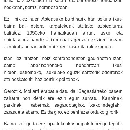
ibilia naiz ezkutuka mutikotan eta barreneko hondartzan
neskatan, berriz, nerabezaroan.
Ez, nik ez nuen Asteasuko burdinarik han sekula ikusi
baina bai, ostera, kargalekuak utzitako azpiegituraz
baliatuz, 1950eko hamarkadan arrunt asko eta
duintasunez handiz --trikornioak agertzen ez ziren artean-
- kontrabandoan aritu ohi ziren baserritarrak ezagutu.
Izan ez nintzen inoiz kontrabandisten gaulanetan izan,
baina labar-barreneko hondartzan ikusi
nituen, estreinako, sekulako eguzki-sartzerik ederrenak
eta neskato-titi haziberririk politenak.
Geroztik, Mollarri erabat aldatu da. Sagastiarteko baserri
zaharra non denik ere ezin egun sumatu. Kanpinak,
parkinak, tabernak, sagardotegiak, txakolindegiak...
zarata eta abarra. Ez da giro, ez behintzat orduko girorik.
Baina, zer gerta ere, aparteko ikuspegiak lehengo lepotik