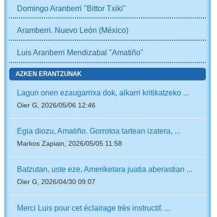
Domingo Aranberri "Bittor Txiki"
Aramberri. Nuevo León (México)
Luis Aranberri Mendizabal "Amatiño"
AZKEN ERANTZUNAK
Lagun onen ezaugarrixa dok, alkarri kritikatzeko ...
Oier G, 2026/05/06 12:46
Egia diozu, Amatiño. Gorrotoa tartean izatera, ...
Markos Zapiain, 2026/05/05 11:58
Batzutan, uste eze, Ameriketara juatia aberastian ...
Oier G, 2026/04/30 09:07
Merci Luis pour cet éclairage très instructif. ...