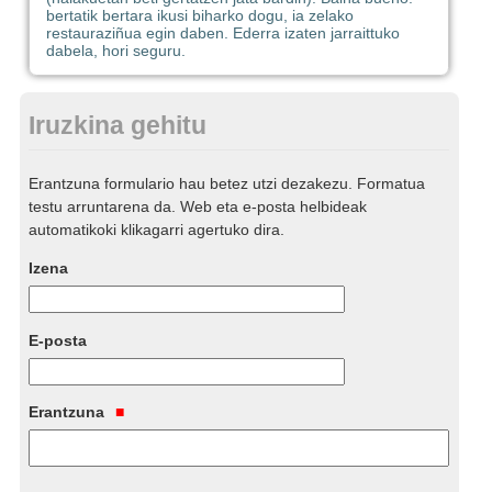
bertatik bertara ikusi biharko dogu, ia zelako
restauraziñua egin daben. Ederra izaten jarraittuko
dabela, hori seguru.
Iruzkina gehitu
Erantzuna formulario hau betez utzi dezakezu. Formatua
testu arruntarena da. Web eta e-posta helbideak
automatikoki klikagarri agertuko dira.
Izena
E-posta
Erantzuna