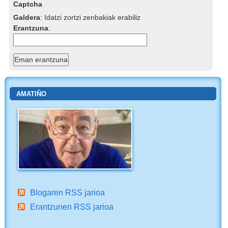
Captcha
Galdera
:
Idatzi zortzi zenbakiak erabiliz
Erantzuna
:
AMATIÑO
Blogaren RSS jarioa
Erantzunen RSS jarioa