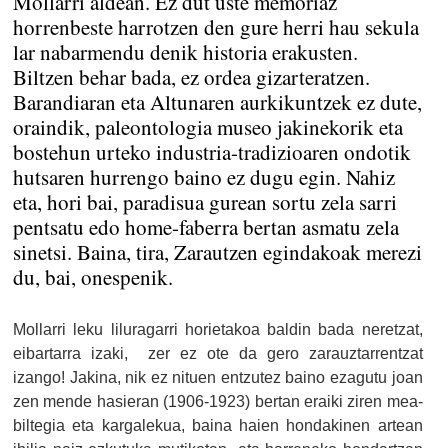
Mollarri aldean. Ez dut uste memoriaz
horrenbeste harrotzen den gure herri hau sekula
lar nabarmendu denik historia erakusten.
Biltzen behar bada, ez ordea gizarteratzen.
Barandiaran eta Altunaren aurkikuntzek ez dute,
oraindik, paleontologia museo jakinekorik eta
bostehun urteko industria-tradizioaren ondotik
hutsaren hurrengo baino ez dugu egin. Nahiz
eta, hori bai, paradisua gurean sortu zela sarri
pentsatu edo home-faberra bertan asmatu zela
sinetsi. Baina, tira, Zarautzen egindakoak merezi
du, bai, onespenik.
Mollarri leku liluragarri horietakoa baldin bada neretzat,
eibartarra izaki, zer ez ote da gero zarauztarrentzat
izango! Jakina, nik ez nituen entzutez baino ezagutu joan
zen mende hasieran (1906-1923) bertan eraiki ziren mea-
biltegia eta kargalekua, baina haien hondakinen artean