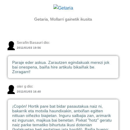
Getaria, Mollarri gainetik ikusita
Serafin Basauri dio:
2011/01/03 19:56
Paraje eder askua. Zarautzen egindakuak merezi jok
bai onespena, baiña hire artikulu bikaiñak be.
Zoragarri!
oier g dio:
2011/01/03 16:40
¡Copón! Hortik pare bat bidar pasautakua naiz ni,
bakarrik eta motxila haundixakin, antxiñan egitten
nittuan oiñezko biajietan. Inguru salbajia zan, arimarik
ez inguruan, majikua bai benetan. Pixkat "hotz" geratu
naiz parke tematiko bihurtuta ikusi dotenian
(halakuetan beti gertatzen jata bardiñ). Baiña bueno: