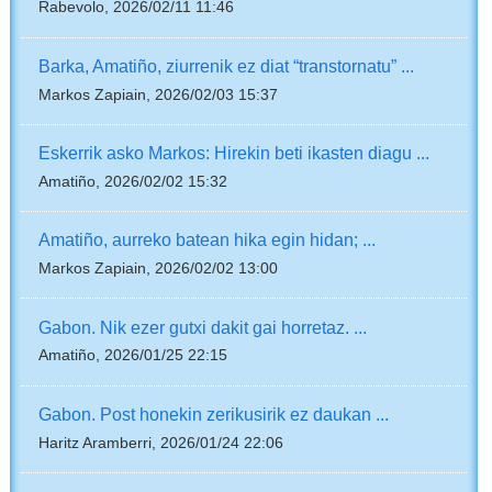
Rabevolo, 2026/02/11 11:46
Barka, Amatiño, ziurrenik ez diat “transtornatu” ...
Markos Zapiain, 2026/02/03 15:37
Eskerrik asko Markos: Hirekin beti ikasten diagu ...
Amatiño, 2026/02/02 15:32
Amatiño, aurreko batean hika egin hidan; ...
Markos Zapiain, 2026/02/02 13:00
Gabon. Nik ezer gutxi dakit gai horretaz. ...
Amatiño, 2026/01/25 22:15
Gabon. Post honekin zerikusirik ez daukan ...
Haritz Aramberri, 2026/01/24 22:06