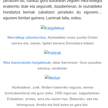
jarraitzen du, hankaz gora txarartean zegoen mea-biltegia
eraberritu dute eta segurutik, itsasbeheran, bi isurialdeko
hondartza berriak zabaltzen jarraituko du egunero…
egunero birritan gainera. Laminak falta, ordea.
Mea-biltegi zaharberritua
. Atzekaldeko mutur puntta Orioko
sarrera eta, ostean, Igeldo barrena Donostiara bidean
Mea itsasoratzeko kargalekuak
, labar-barrenean. Gure paradisu
ezkutua, nerabetan
Atzekaldean, zutik, Mollarri baserriko nagusia, semea
(kontrabandaria) eta gure izeko, 1955 inguruan, sagastiartean.
Erdialdean, arreba, ama eta naizen hau. Belauniko, aita eta
lehengusua. Arreba eta biok baino ez gara bizi.