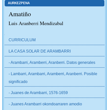
AURKEZPENA
Amatiño
Luis Aranberri Mendizabal
NABIGAZIOA
CURRICULUM
LA CASA SOLAR DE ARAMBARRI
- Arambarri, Aramberri, Aranberri. Datos generales
- Lambarri, Arambarri, Aramberri, Aranberri. Posible
significado
- Juanes de Arambarri, 1576-1659
- Juanes Arambarri okondoarraren amodio