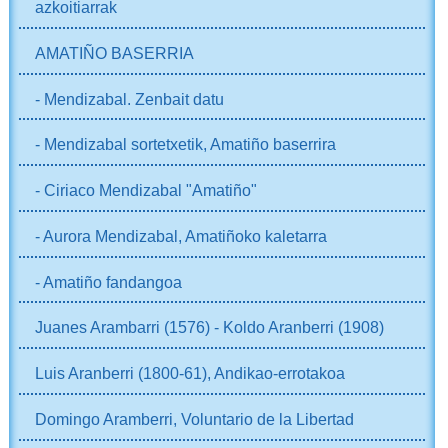
azkoitiarrak
AMATIÑO BASERRIA
- Mendizabal. Zenbait datu
- Mendizabal sortetxetik, Amatiño baserrira
- Ciriaco Mendizabal "Amatiño"
- Aurora Mendizabal, Amatiñoko kaletarra
- Amatiño fandangoa
Juanes Arambarri (1576) - Koldo Aranberri (1908)
Luis Aranberri (1800-61), Andikao-errotakoa
Domingo Aramberri, Voluntario de la Libertad