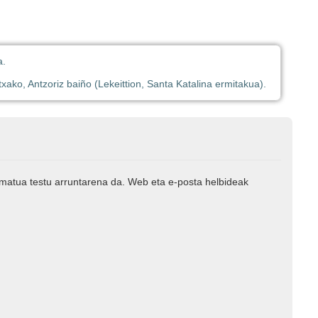
a.
xako, Antzoriz baiño (Lekeittion, Santa Katalina ermitakua).
rmatua testu arruntarena da. Web eta e-posta helbideak