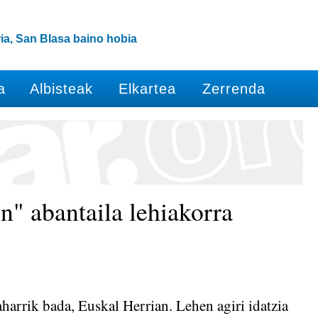
ia, San Blasa baino hobia
a
Albisteak
Elkartea
Zerrenda
n" abantaila lehiakorra
aharrik bada, Euskal Herrian. Lehen agiri idatzia