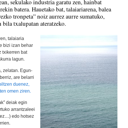
an, sekulako industria garatu zen, hainbat
ekin batera. Hauetako bat, talaiariarena, balea
rrezko tronpeta” noiz aurrez aurre sumatuko,
 bila txalupatan ateratzeko.
en, talaiaria
e bizi izan behar
 txikerren bat
akurra lagun.
a, zelatan. Egun-
erriz, are belarri
iltzen duenez,
ten omen ziren.
ak” deiak egin
rtuko arrantzaleei
halez…) edo hotsez
rrien.