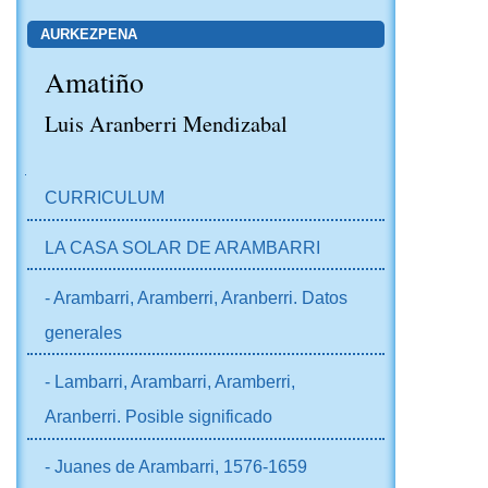
AURKEZPENA
Amatiño
Luis Aranberri Mendizabal
NABIGAZIOA
CURRICULUM
LA CASA SOLAR DE ARAMBARRI
- Arambarri, Aramberri, Aranberri. Datos
generales
- Lambarri, Arambarri, Aramberri,
Aranberri. Posible significado
- Juanes de Arambarri, 1576-1659