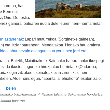
n barrena, han-
de Bermeo,
z, Orio, Donostia,
orrez gainera, balearen irudia dute, euren herri-harmarrietan,
ien aztarrenak:
Lapari muturrekoa (Sorginetxe gainean),
an) eta, Itziar barrenean, Mendatakoa. Honako hau oraintsu
bideo labur bezain esanguratsua youtuben jarri ere
.
atua. Batetik, Matxitxakotik Baionako barrarainoko ikuspegi
 ez da ikusten inguruko hiruzpalau herrietatik (Ondarroa,
riak egin zitzakeen seinaleak ezin ziren ikusi herri
ezaketen. Alde honi, egun, "abantaila lehiakorra" esaten zaio.
endatako biluz-hareatza. 4. Itziarko talaia. 5-Sakonetako hondartza.
akoneta baserria.