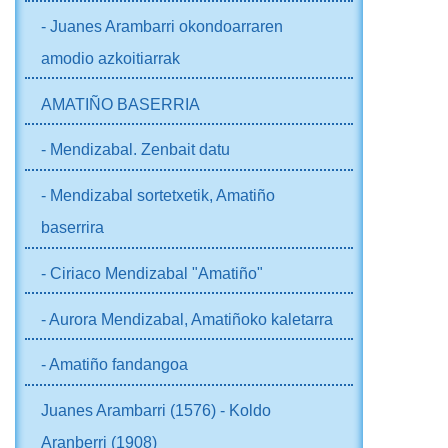
- Juanes Arambarri okondoarraren
amodio azkoitiarrak
AMATIÑO BASERRIA
- Mendizabal. Zenbait datu
- Mendizabal sortetxetik, Amatiño
baserrira
- Ciriaco Mendizabal "Amatiño"
- Aurora Mendizabal, Amatiñoko kaletarra
- Amatiño fandangoa
Juanes Arambarri (1576) - Koldo
Aranberri (1908)