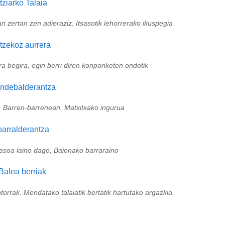
an zertan zen adieraziz. Itsasotik lehorrerako ikuspegia
ora begira, egin berri diren konponketen ondotik
. Barren-barrenean, Matxitxako ingurua
tsasoa laino dago, Baionako barraraino
orrak. Mendatako talaiatik bertatik hartutako argazkia.