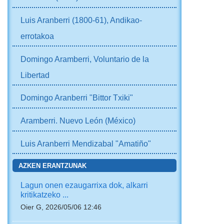
Luis Aranberri (1800-61), Andikao-
errotakoa
Domingo Aramberri, Voluntario de la
Libertad
Domingo Aranberri "Bittor Txiki"
Aramberri. Nuevo León (México)
Luis Aranberri Mendizabal "Amatiño"
AZKEN ERANTZUNAK
Lagun onen ezaugarrixa dok, alkarri
kritikatzeko ...
Oier G, 2026/05/06 12:46