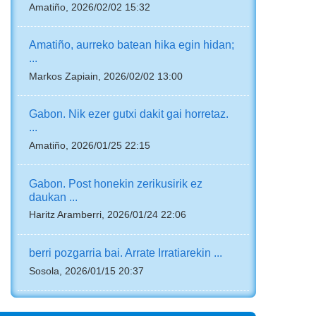
Amatiño, 2026/02/02 15:32
Amatiño, aurreko batean hika egin hidan;
...
Markos Zapiain, 2026/02/02 13:00
Gabon. Nik ezer gutxi dakit gai horretaz.
...
Amatiño, 2026/01/25 22:15
Gabon. Post honekin zerikusirik ez
daukan ...
Haritz Aramberri, 2026/01/24 22:06
berri pozgarria bai. Arrate Irratiarekin ...
Sosola, 2026/01/15 20:37