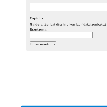
Captcha
Galdera
:
Zenbat dira hiru ken lau (idatzi zenbakiz)
Erantzuna
: