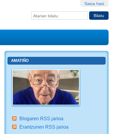
Saioa hasi
Bilatu atarian
Bilaketa
aurreratua…
AMATIÑO
Blogaren RSS jarioa
Erantzunen RSS jarioa