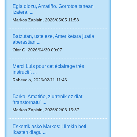
Egia diozu, Amatiño. Gorrotoa tartean
izatera, ...
Markos Zapiain, 2026/05/05 11:58
Batzutan, uste eze, Ameriketara juatia
aberastian ...
Oier G, 2026/04/30 09:07
Merci Luis pour cet éclairage très
instructif. ...
Rabevolo, 2026/02/11 11:46
Barka, Amatiño, ziurrenik ez diat
“transtornatu” ...
Markos Zapiain, 2026/02/03 15:37
Eskerrik asko Markos: Hirekin beti
ikasten diagu ...