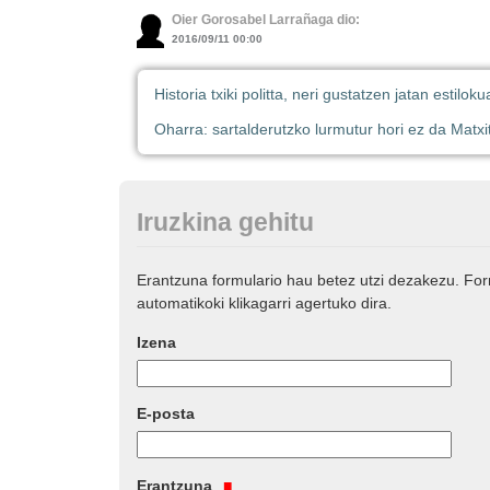
Oier Gorosabel Larrañaga dio:
2016/09/11 00:00
Historia txiki politta, neri gustatzen jatan estiloku
Oharra: sartalderutzko lurmutur hori ez da Matxit
Iruzkina gehitu
Erantzuna formulario hau betez utzi dezakezu. Fo
automatikoki klikagarri agertuko dira.
Izena
E-posta
Erantzuna