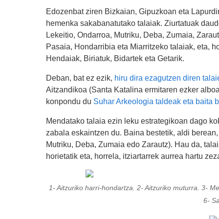
Edozenbat ziren Bizkaian, Gipuzkoan eta Lapurdi
hemenka sakabanatutako talaiak. Ziurtatuak dau
Lekeitio, Ondarroa, Mutriku, Deba, Zumaia, Zaraut
Pasaia, Hondarribia eta Miarritzeko talaiak, eta, h
Hendaiak, Biriatuk, Bidartek eta Getarik.
Deban, bat ez ezik,
hiru dira ezagutzen diren tala
Aitzandikoa (Santa Katalina ermitaren ezker albo
konpondu du
Suhar Arkeologia taldeak eta baita 
Mendatako talaia ezin leku estrategikoan dago kok
zabala eskaintzen du. Baina bestetik, aldi berean,
Mutriku, Deba, Zumaia edo Zarautz). Hau da, talaia
horietatik eta, horrela, itziartarrek aurrea hartu z
1- Aitzuriko harri-hondartza. 2- Aitzuriko muturra. 3- M
6- S