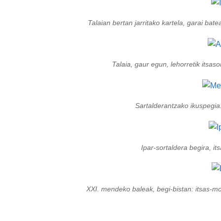
Talaian bertan jarritako kartela, garai bate
Talaia, gaur egun, lehorretik itsas
Sartalderantzako ikuspegia
Ipar-sortaldera begira, i
XXI. mendeko baleak, begi-bistan: itsas-mot