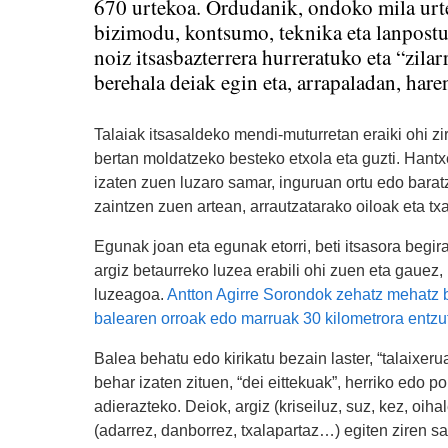
670 urtekoa. Ordudanik, ondoko mila urte
bizimodu, kontsumo, teknika eta lanpostur
noiz itsasbazterrera hurreratuko eta “zila
berehala deiak egin eta, arrapaladan, haren
Talaiak itsasaldeko mendi-muturretan eraiki ohi zir
bertan moldatzeko besteko etxola eta guzti. Hantx
izaten zuen luzaro samar, inguruan ortu edo baratz
zaintzen zuen artean, arrautzatarako oiloak eta tx
Egunak joan eta egunak etorri, beti itsasora begir
argiz betaurreko luzea erabili ohi zuen eta gauez, b
luzeagoa.
Antton Agirre Sorondok zehatz mehatz b
balearen orroak edo marruak 30 kilometrora entzu
Balea behatu edo kirikatu bezain laster, “talaixeru
behar izaten zituen, “dei eittekuak”, herriko edo po
adierazteko. Deiok, argiz (kriseiluz, suz, kez, oi
(adarrez, danborrez, txalapartaz…) egiten ziren sa