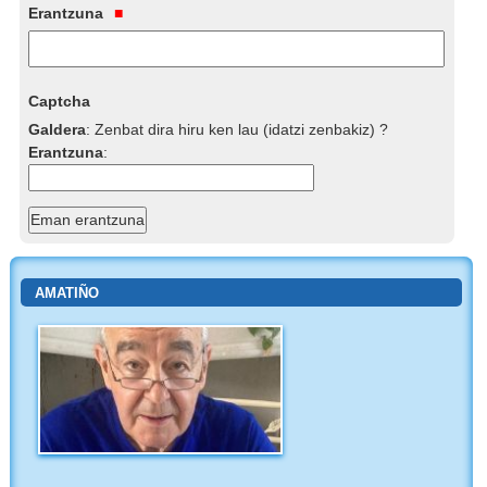
Erantzuna
Captcha
Galdera
:
Zenbat dira hiru ken lau (idatzi zenbakiz) ?
Erantzuna
:
AMATIÑO