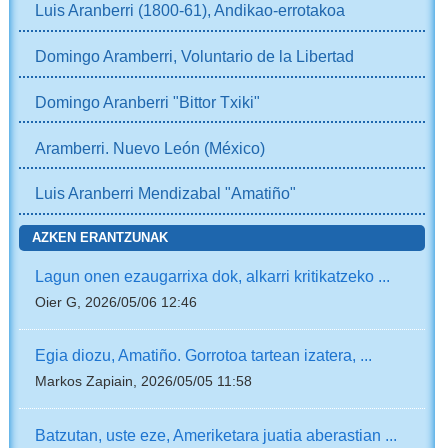
Luis Aranberri (1800-61), Andikao-errotakoa
Domingo Aramberri, Voluntario de la Libertad
Domingo Aranberri "Bittor Txiki"
Aramberri. Nuevo León (México)
Luis Aranberri Mendizabal "Amatiño"
AZKEN ERANTZUNAK
Lagun onen ezaugarrixa dok, alkarri kritikatzeko ...
Oier G, 2026/05/06 12:46
Egia diozu, Amatiño. Gorrotoa tartean izatera, ...
Markos Zapiain, 2026/05/05 11:58
Batzutan, uste eze, Ameriketara juatia aberastian ...