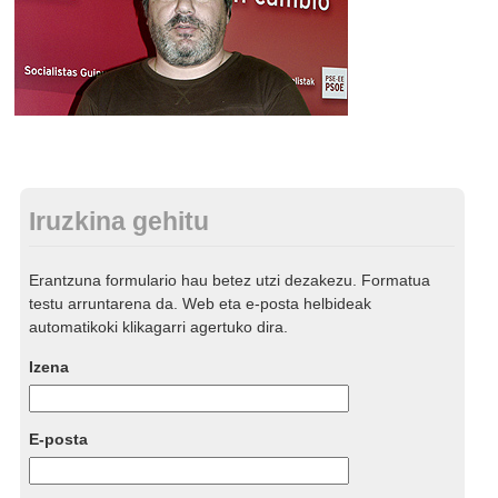
Iruzkina gehitu
Erantzuna formulario hau betez utzi dezakezu. Formatua
testu arruntarena da. Web eta e-posta helbideak
automatikoki klikagarri agertuko dira.
Izena
E-posta