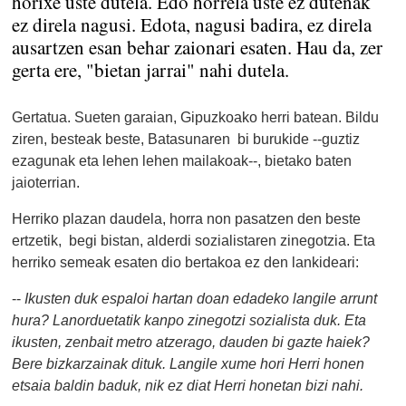
horixe uste dutela. Edo horrela uste ez dutenak
ez direla nagusi. Edota, nagusi badira, ez direla
ausartzen esan behar zaionari esaten. Hau da, zer
gerta ere, "bietan jarrai" nahi dutela.
Gertatua. Sueten garaian, Gipuzkoako herri batean. Bildu
ziren, besteak beste, Batasunaren bi burukide --guztiz
ezagunak eta lehen lehen mailakoak--, bietako baten
jaioterrian.
Herriko plazan daudela, horra non pasatzen den beste
ertzetik
,
begi bistan, alderdi sozialistaren zinegotzia. Eta
herriko semeak esaten dio bertakoa ez den lankideari:
--
Ikusten duk espaloi hartan doan edadeko langile arrunt
hura? Lanorduetatik kanpo zinegotzi sozialista duk. Eta
ikusten, zenbait metro atzerago, dauden bi gazte haiek?
Bere bizkarzainak dituk. Langile xume hori Herri honen
etsaia baldin baduk, nik ez diat Herri honetan bizi nahi.