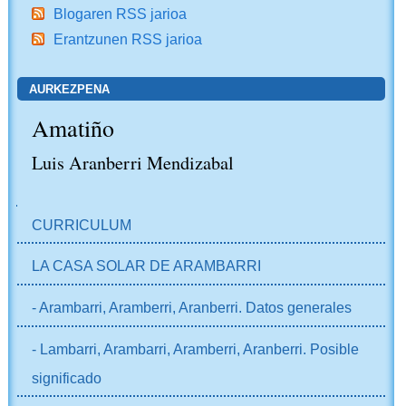
Blogaren RSS jarioa
Erantzunen RSS jarioa
AURKEZPENA
Amatiño
Luis Aranberri Mendizabal
NABIGAZIOA
CURRICULUM
LA CASA SOLAR DE ARAMBARRI
- Arambarri, Aramberri, Aranberri. Datos generales
- Lambarri, Arambarri, Aramberri, Aranberri. Posible
significado