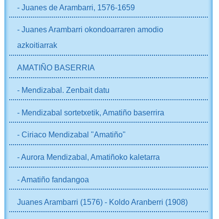
- Juanes de Arambarri, 1576-1659
- Juanes Arambarri okondoarraren amodio
azkoitiarrak
AMATIÑO BASERRIA
- Mendizabal. Zenbait datu
- Mendizabal sortetxetik, Amatiño baserrira
- Ciriaco Mendizabal "Amatiño"
- Aurora Mendizabal, Amatiñoko kaletarra
- Amatiño fandangoa
Juanes Arambarri (1576) - Koldo Aranberri (1908)