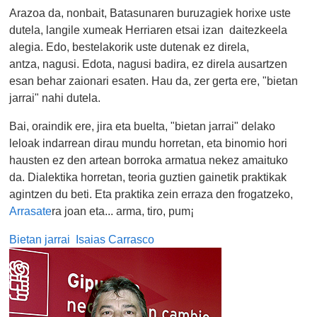
Arazoa da, nonbait, Batasunaren buruzagiek horixe uste
dutela, langile xumeak Herriaren etsai izan daitezkeela
alegia. Edo, bestelakorik uste dutenak ez direla,
antza, nagusi. Edota, nagusi badira, ez direla ausartzen
esan behar zaionari esaten. Hau da, zer gerta ere, "bietan
jarrai" nahi dutela.
Bai, oraindik ere, jira eta buelta, "bietan jarrai" delako
leloak indarrean dirau mundu horretan, eta binomio hori
hausten ez den artean borroka armatua nekez amaituko
da. Dialektika horretan, teoria guztien gainetik praktikak
agintzen du beti. Eta praktika zein erraza den frogatzeko,
Arrasate
ra joan eta... arma, tiro, pum¡
Bietan jarrai
Isaias Carrasco