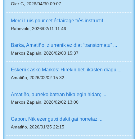
Oier G, 2026/04/30 09:07
Merci Luis pour cet éclairage très instructif. ...
Rabevolo, 2026/02/11 11:46
Barka, Amatiño, ziurrenik ez diat “transtornatu” ...
Markos Zapiain, 2026/02/03 15:37
Eskerrik asko Markos: Hirekin beti ikasten diagu ...
Amatiño, 2026/02/02 15:32
Amatiño, aurreko batean hika egin hidan; ...
Markos Zapiain, 2026/02/02 13:00
Gabon. Nik ezer gutxi dakit gai horretaz. ...
Amatiño, 2026/01/25 22:15