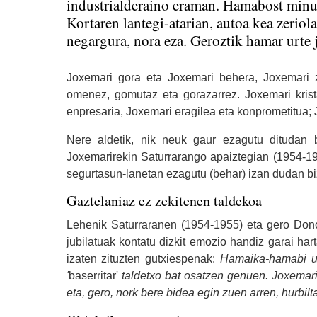
industrialderaino eraman. Hamabost minu
Kortaren lantegi-atarian, autoa kea zeriol
negargura, nora eza. Geroztik hamar urte j
Joxemari gora eta Joxemari behera, Joxemari 
omenez, gomutaz eta gorazarrez. Joxemari krist
enpresaria, Joxemari eragilea eta konprometitua; 
Nere aldetik, nik neuk gaur ezagutu ditudan 
Joxemarirekin Saturrarango apaiztegian (1954-19
segurtasun-lanetan ezagutu (behar) izan dudan b
Gaztelaniaz ez zekitenen taldekoa
Lehenik Saturraranen (1954-1955) eta gero Dono
jubilatuak kontatu dizkit emozio handiz garai har
izaten zituzten gutxiespenak:
Hamaika-hamabi ur
'
baserritar'
taldetxo bat osatzen genuen. Joxemari 
eta, gero, nork bere bidea egin zuen arren, hurbilt