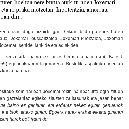
turen bueltan nere burua aurkitu nuen Joxemari
a eta ni praka motzetan. Inpotentzia, amorrua,
oan dira.
zena izan dugu hizpide gaur Oikian bildu garenok haren
aua, Joxemari euskaltzalea, Joxemari kirolzalea, Joxemari
Joxemari senide, lankide eta adiskidea.
bi zertzelada baino ez nuke hemen aipatu nahi. Batetik
55) egondakoaren lagunarena. Bestetik, aspaldiko urteotan
izkarzainarena.
stiako seminarioan Joxemarirekin hainbat urte egin zituen
tan gaztelaniaz egiteko zituzten zailtasunak eta jasan behar
te baino ez genituen eta erdaraz nekez egiten genuenok
eta biok tarteko ginen. Egoera harek erabat elkartu gintuen
asun harek beti iraun du.