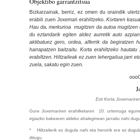
Objektibo garrantzitsua
Bizkarzainak, berriz, ez omen du oraindik ulertz
erabili zuen Joxemari erahiltzeko.
Kortaren kasua
Hau da, merkurioa mugitzen da autoa mugitzen d
du eztandarik egiten aldez aurretik auto azpian
aktibatuez gero, ordea, alferrik da begiratzen 
harrapatzen baitzaitu. Korta erahiltzeko hautatu
erabiltzen. Hiltzaileak ez zuen lehergailua jarri e
zuela, sakatu egin zuen.
ooo
Joxe Mariri om
Esti Korta Joxemariren ilobak ga
Gure Joxemariren erahilketaren 10. urtemuga egune
egiazko bakearen aldeko ahaleginean jarraitu nahi dugu
* Hiltzailerik ez dugula nahi eta heroirik ere ez dugu
ditugu.