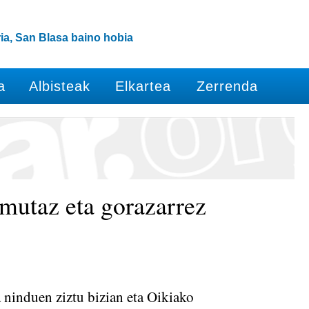
ia, San Blasa baino hobia
a
Albisteak
Elkartea
Zerrenda
mutaz eta gorazarrez
 ninduen ziztu bizian eta Oikiako