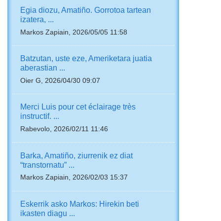
Egia diozu, Amatiño. Gorrotoa tartean
izatera, ...
Markos Zapiain, 2026/05/05 11:58
Batzutan, uste eze, Ameriketara juatia
aberastian ...
Oier G, 2026/04/30 09:07
Merci Luis pour cet éclairage très
instructif. ...
Rabevolo, 2026/02/11 11:46
Barka, Amatiño, ziurrenik ez diat
“transtornatu” ...
Markos Zapiain, 2026/02/03 15:37
Eskerrik asko Markos: Hirekin beti
ikasten diagu ...