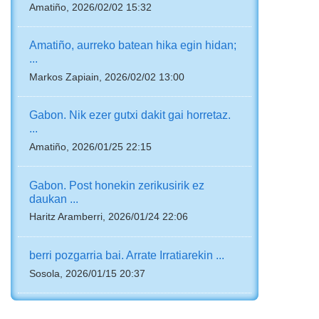
Amatiño, 2026/02/02 15:32
Amatiño, aurreko batean hika egin hidan;
...
Markos Zapiain, 2026/02/02 13:00
Gabon. Nik ezer gutxi dakit gai horretaz.
...
Amatiño, 2026/01/25 22:15
Gabon. Post honekin zerikusirik ez
daukan ...
Haritz Aramberri, 2026/01/24 22:06
berri pozgarria bai. Arrate Irratiarekin ...
Sosola, 2026/01/15 20:37