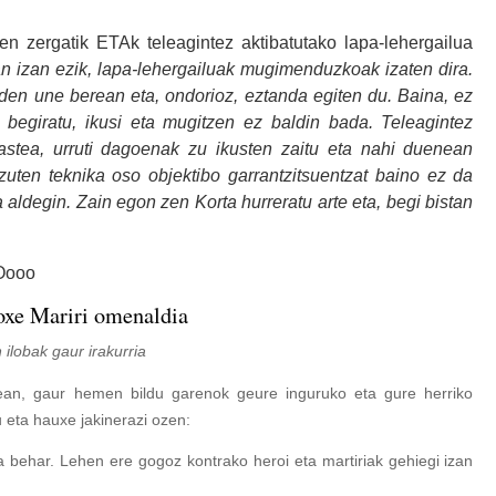
en zergatik ETAk teleagintez aktibatutako lapa-lehergailua
n izan ezik, lapa-lehergailuak mugimenduzkoak izaten dira.
en une berean eta, ondorioz, eztanda egiten du. Baina, ez
 begiratu, ikusi eta mugitzen ez baldin bada. Teleagintez
hastea, urruti dagoenak zu ikusten zaitu eta nahi duenean
 zuten teknika oso objektibo garrantzitsuentzat baino ez da
ta aldegin. Zain egon zen Korta hurreratu arte eta, begi bistan
Oooo
enaldia
ur irakurria
an, gaur hemen bildu garenok geure inguruko eta gure herriko
 eta hauxe jakinerazi ozen:
la behar. Lehen ere gogoz kontrako heroi eta martiriak gehiegi izan