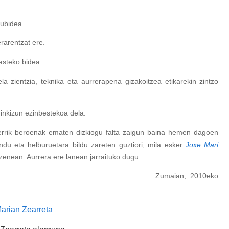
kubidea.
rarentzat ere.
kasteko bidea.
 zientzia, teknika eta aurrerapena gizakoitzea etikarekin zintzo
ginkizun ezinbestekoa dela.
kerrik beroenak ematen dizkiogu falta zaigun baina hemen dagoen
ndu eta helburuetara bildu zareten guztiori, mila esker
Joxe Mari
zenean. Aurrera ere lanean jarraituko dugu.
, 2010eko