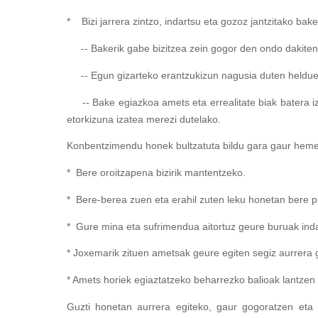
* Bizi jarrera zintzo, indartsu eta gozoz jantzitako bak
-- Bakerik gabe bizitzea zein gogor den ondo dakiten 
-- Egun gizarteko erantzukizun nagusia duten heldu
-- Bake egiazkoa amets eta errealitate biak batera iz
etorkizuna izatea merezi dutelako.
Konbentzimendu honek bultzatuta bildu gara gaur heme
* Bere oroitzapena bizirik mantentzeko.
* Bere-berea zuen eta erahil zuten leku honetan bere pr
* Gure mina eta sufrimendua aitortuz geure buruak indar
* Joxemarik zituen ametsak geure egiten segiz aurrera 
* Amets horiek egiaztatzeko beharrezko balioak lantzen 
Guzti honetan aurrera egiteko, gaur gogoratzen eta o