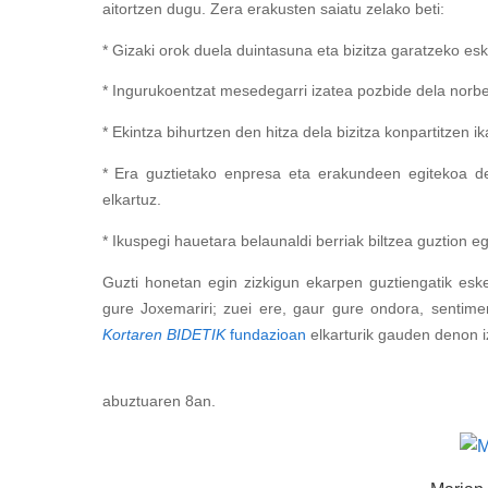
aitortzen dugu. Zera erakusten saiatu zelako beti:
* Gizaki orok duela duintasuna eta bizitza garatzeko es
* Ingurukoentzat mesedegarri izatea pozbide dela norbe
* Ekintza bihurtzen den hitza dela bizitza konpartitzen i
* Era guztietako enpresa eta erakundeen egitekoa dela
elkartuz.
* Ikuspegi hauetara belaunaldi berriak biltzea guztion e
Guzti honetan egin zizkigun ekarpen guztiengatik es
gure Joxemariri; zuei ere, gaur gure ondora, sentime
Kortaren BIDETIK
fundazioan
elkarturik gauden denon i
Zumaian
abuztuaren 8an.