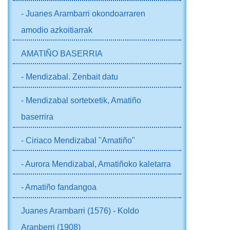
- Juanes Arambarri okondoarraren
amodio azkoitiarrak
AMATIÑO BASERRIA
- Mendizabal. Zenbait datu
- Mendizabal sortetxetik, Amatiño
baserrira
- Ciriaco Mendizabal "Amatiño"
- Aurora Mendizabal, Amatiñoko kaletarra
- Amatiño fandangoa
Juanes Arambarri (1576) - Koldo
Aranberri (1908)