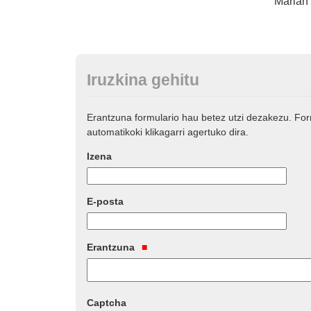
Marian 
Iruzkina gehitu
Erantzuna formulario hau betez utzi dezakezu. Fo
automatikoki klikagarri agertuko dira.
Izena
E-posta
Erantzuna
Captcha