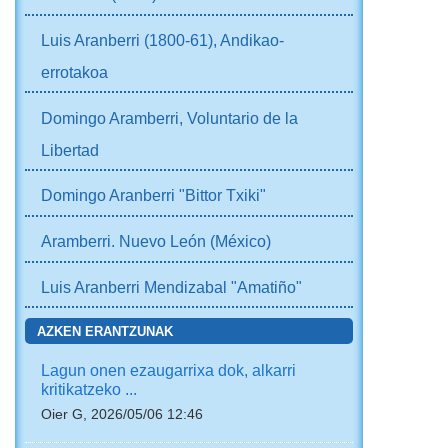
Luis Aranberri (1800-61), Andikao-
errotakoa
Domingo Aramberri, Voluntario de la
Libertad
Domingo Aranberri "Bittor Txiki"
Aramberri. Nuevo León (México)
Luis Aranberri Mendizabal "Amatiño"
AZKEN ERANTZUNAK
Lagun onen ezaugarrixa dok, alkarri
kritikatzeko ...
Oier G, 2026/05/06 12:46