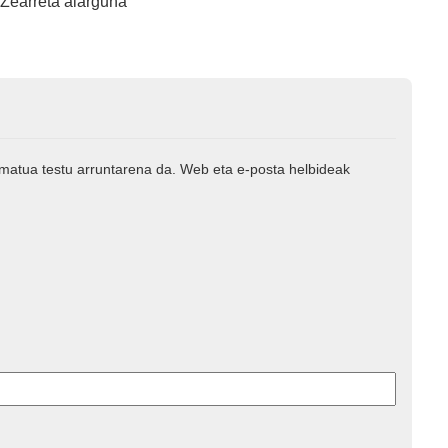
Zearreta alarguna
rmatua testu arruntarena da. Web eta e-posta helbideak