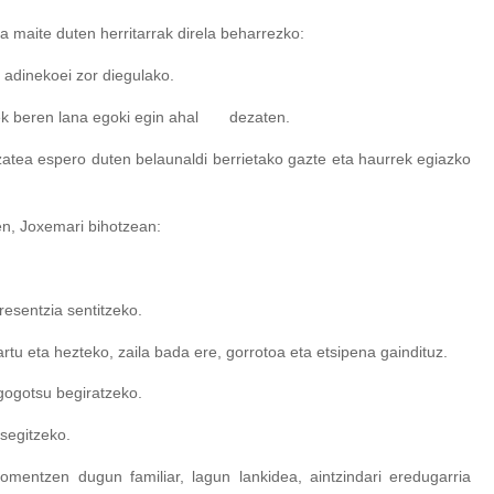
ea maite duten herritarrak direla beharrezko:
adinekoei zor diegulako.
ek beren lana egoki egin ahal dezaten.
atea espero duten belaunaldi berrietako gazte eta haurrek egiazko
n, Joxemari bihotzean:
esentzia sentitzeko.
tu eta hezteko, zaila bada ere, gorrotoa eta etsipena gaindituz.
gogotsu begiratzeko.
segitzeko.
mentzen dugun familiar, lagun lankidea, aintzindari eredugarria