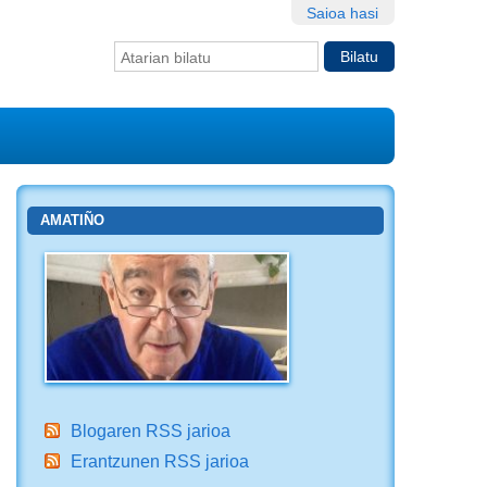
Saioa hasi
Bilatu atarian
Bilaketa
aurreratua…
AMATIÑO
Blogaren RSS jarioa
Erantzunen RSS jarioa