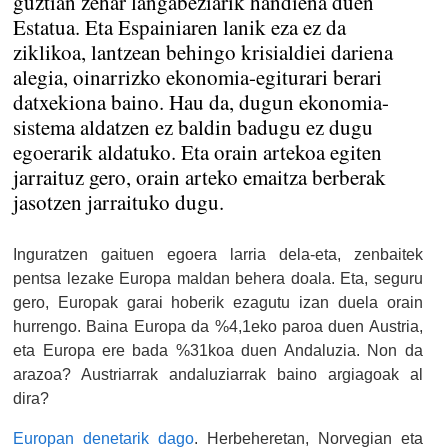
guztian zehar langabeziarik handiena duen
Estatua. Eta Espainiaren lanik eza ez da
ziklikoa, lantzean behingo krisialdiei dariena
alegia, oinarrizko ekonomia-egiturari berari
datxekiona baino. Hau da, dugun ekonomia-
sistema aldatzen ez baldin badugu ez dugu
egoerarik aldatuko. Eta orain artekoa egiten
jarraituz gero, orain arteko emaitza berberak
jasotzen jarraituko dugu.
Inguratzen gaituen egoera larria dela-eta, zenbaitek
pentsa lezake Europa maldan behera doala. Eta, seguru
gero, Europak garai hoberik ezagutu izan duela orain
hurrengo. Baina Europa da %4,1eko paroa duen Austria,
eta Europa ere bada %31koa duen Andaluzia. Non da
arazoa? Austriarrak andaluziarrak baino argiagoak al
dira?
Europan denetarik dago
. Herbeheretan, Norvegian eta