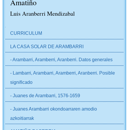
Amatiño
Luis Aranberri Mendizabal
NABIGAZIOA
CURRICULUM
LA CASA SOLAR DE ARAMBARRI
- Arambarri, Aramberri, Aranberri. Datos generales
- Lambarri, Arambarri, Aramberri, Aranberri. Posible
significado
- Juanes de Arambarri, 1576-1659
- Juanes Arambarri okondoarraren amodio
azkoitiarrak