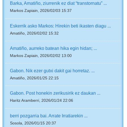
Barka, Amatiño, ziurrenik ez diat “transtornatu” ...
Markos Zapiain, 2026/02/03 15:37
Eskerrik asko Markos: Hirekin beti ikasten diagu ...
Amatiño, 2026/02/02 15:32
Amatiño, aurreko batean hika egin hidan; ...
Markos Zapiain, 2026/02/02 13:00
Gabon. Nik ezer gutxi dakit gai horretaz. ...
Amatiño, 2026/01/25 22:15
Gabon. Post honekin zerikusirik ez daukan ...
Haritz Aramberri, 2026/01/24 22:06
berri pozgarria bai. Arrate Irratiarekin ...
Sosola, 2026/01/15 20:37