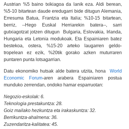
Austrian %5 baino txikiagoa da lanik eza. Aldi berean,
%5-10 bitartean daude eredugarri bide ditugun Alemania,
Erresuma Batua, Frantzia eta Italia; %10-15 bitartean,
berriz, --Hego Euskal Herriarekin batera--, sarri
gutxiagotzat jotzen ditugun Bulgaria, Eslovakia, Irlanda,
Hungaria eta Letonia modukoak. Eta Espainiaren batez
bestekoa, ostera, %15-20 arteko laugarren geldo-
tropelean ez ezik, %20tik gorako azken muturraren
puntaren punta lotsagarrian.
Datu ekonomiko hutsak alde batera utzita, hona
World
Economic Forum
-aren arabera Espainiaren postua
munduko zerrendan, ondoko hamar esparruotan:
Negozio-eskolak: 6.
Teknologia prestakuntza: 28.
Goiz mailako hezkuntza eta irakaskuntza: 32.
Berrikuntza-ahalmena: 36.
Zuzendaritza-kalitatea: 45.