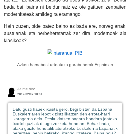
bada bai, baina ni beldur naiz ez ote gaituen zenbaiten
modernitateak amildegira eramango.
Hain zuzen, bide batez baino ez bada ere, norvegiarrak,
austriarrak eta herbeheretarrak zer dira, modernoak ala
klasikoak?
Azken hamabost urteotako gorabeherak Espainian
Jaime dio:
2012/02/07 18:31
Datu guzti hauek ikusita gero, begi bistan da España
Euskalerriaren lepotik zintzilikatzen den errota-harri
ikaragarria dela. Deskuidatzen bagara hondora joateko
txartel guztiak ditugu zozketa honetan. Behar bada,
ataka gaizto honetatik ateratzeko Euskalerria Españatik
bereiztea, behin betirako, izango litzateke. Baina nola?