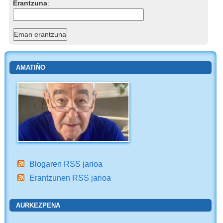
Erantzuna
:
AMATIÑO
Blogaren RSS jarioa
Erantzunen RSS jarioa
AURKEZPENA