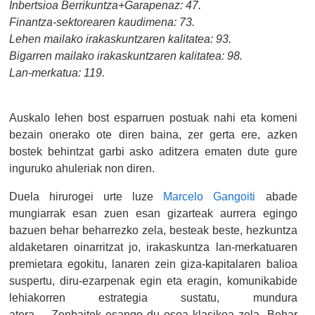
Inbertsioa Berrikuntza+Garapenaz: 47.
Finantza-sektorearen kaudimena: 73.
Lehen mailako irakaskuntzaren kalitatea: 93.
Bigarren mailako irakaskuntzaren kalitatea: 98.
Lan-merkatua: 119.
Auskalo lehen bost esparruen postuak nahi eta komeni
bezain onerako ote diren baina, zer gerta ere, azken
bostek behintzat garbi asko aditzera ematen dute gure
inguruko ahuleriak non diren.
Duela hirurogei urte luze
Marcelo Gangoiti
abade
mungiarrak esan zuen esan gizarteak aurrera egingo
bazuen behar beharrezko zela, besteak beste, hezkuntza
aldaketaren oinarritzat jo, irakaskuntza lan-merkatuaren
premietara egokitu, lanaren zein giza-kapitalaren balioa
suspertu, diru-ezarpenak egin eta eragin, komunikabide
lehiakorren estrategia sustatu, mundura
atera... Zenbaitek esango du osoa klasikoa zela. Behar