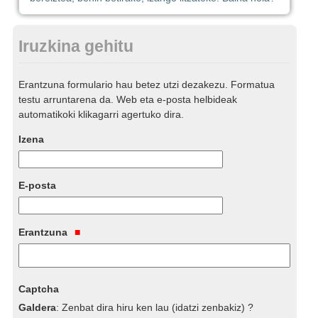
Iruzkina gehitu
Erantzuna formulario hau betez utzi dezakezu. Formatua
testu arruntarena da. Web eta e-posta helbideak
automatikoki klikagarri agertuko dira.
Izena
E-posta
Erantzuna
Captcha
Galdera
:
Zenbat dira hiru ken lau (idatzi zenbakiz) ?