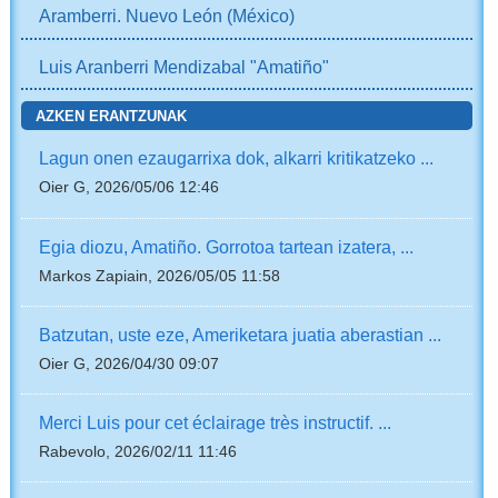
Aramberri. Nuevo León (México)
Luis Aranberri Mendizabal "Amatiño"
AZKEN ERANTZUNAK
Lagun onen ezaugarrixa dok, alkarri kritikatzeko ...
Oier G, 2026/05/06 12:46
Egia diozu, Amatiño. Gorrotoa tartean izatera, ...
Markos Zapiain, 2026/05/05 11:58
Batzutan, uste eze, Ameriketara juatia aberastian ...
Oier G, 2026/04/30 09:07
Merci Luis pour cet éclairage très instructif. ...
Rabevolo, 2026/02/11 11:46