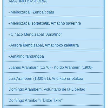
AMATIÑO BASERRIA
- Mendizabal. Zenbait datu
- Mendizabal sortetxetik, Amatiño baserrira
- Ciriaco Mendizabal "Amatiño"
- Aurora Mendizabal, Amatiñoko kaletarra
- Amatiño fandangoa
Juanes Arambarri (1576) - Koldo Aranberri (1908)
Luis Aranberri (1800-61), Andikao-errotakoa
Domingo Aramberri, Voluntario de la Libertad
Domingo Aranberri "Bittor Txiki"