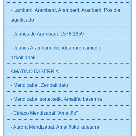
- Lambarri, Arambarri, Aramberri, Aranberri. Posible
significado
- Juanes de Arambarri, 1576-1659
- Juanes Arambarri okondoarraren amodio
azkoitiarrak
AMATIÑO BASERRIA
- Mendizabal. Zenbait datu
- Mendizabal sortetxetik, Amatiño baserrira
- Ciriaco Mendizabal "Amatiño"
- Aurora Mendizabal, Amatiñoko kaletarra