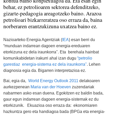
kontua baino konplexuagoa da. Eta esan egin
behar, ez petrolioaren sektorea defenditzeko,
gizarte-pedagogia areagotzeko baino. Arazoa
petrolioari bizkarreratzea oso erraza da, baina
norberaren erantzukizuna uxatzea baino ez.
Nazioarteko Energia Agentziak (
IEA
) esan berri du
“munduan indarrean dagoen energia-ereduaren
etorkizuna ez dela iraunkorra". Eta berehala hainbat
komunikabidetan irakurri ahal izan dugu
“petrolio
garestiaz energia-sistema ez dela iraunkorra"
. Lehen
diagnosia egia da. Bigarren interpretazioa ez.
Bai, egia da,
World Energy Outlook 2011
delakoaren
aurkezpenean
Maria van der Hoeven
zuzendariak
nabarmen asko esan duena. Egokitzen ez baldin bada,
gaur egun indarrean dagoen energia-sistemak ez du
etorkizunik. Ekuazioa oso erraza da: ekonomiaren
hazkuntza gero eta handiagoa bada (BPGa eta energia-