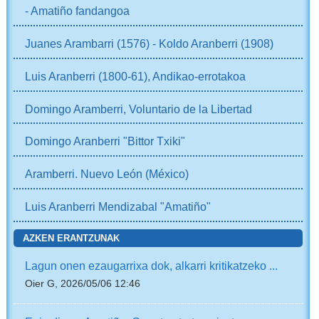
- Amatiño fandangoa
Juanes Arambarri (1576) - Koldo Aranberri (1908)
Luis Aranberri (1800-61), Andikao-errotakoa
Domingo Aramberri, Voluntario de la Libertad
Domingo Aranberri "Bittor Txiki"
Aramberri. Nuevo León (México)
Luis Aranberri Mendizabal "Amatiño"
AZKEN ERANTZUNAK
Lagun onen ezaugarrixa dok, alkarri kritikatzeko ...
Oier G, 2026/05/06 12:46