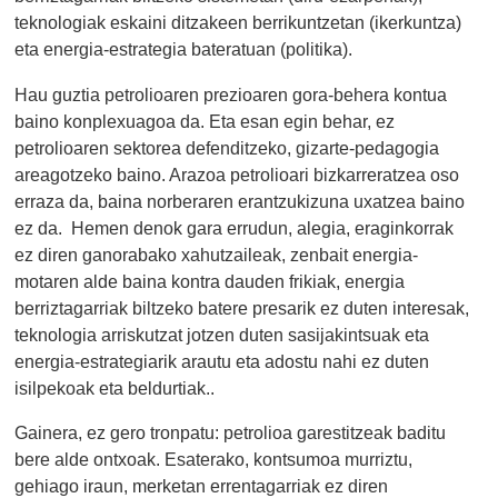
teknologiak eskaini ditzakeen berrikuntzetan (ikerkuntza)
eta energia-estrategia bateratuan (politika).
Hau guztia petrolioaren prezioaren gora-behera kontua
baino konplexuagoa da. Eta esan egin behar, ez
petrolioaren sektorea defenditzeko, gizarte-pedagogia
areagotzeko baino. Arazoa petrolioari bizkarreratzea oso
erraza da, baina norberaren erantzukizuna uxatzea baino
ez da. Hemen denok gara errudun, alegia, eraginkorrak
ez diren ganorabako xahutzaileak, zenbait energia-
motaren alde baina kontra dauden frikiak, energia
berriztagarriak biltzeko batere presarik ez duten interesak,
teknologia arriskutzat jotzen duten sasijakintsuak eta
energia-estrategiarik arautu eta adostu nahi ez duten
isilpekoak eta beldurtiak..
Gainera, ez gero tronpatu: petrolioa garestitzeak baditu
bere alde ontxoak. Esaterako, kontsumoa murriztu,
gehiago iraun, merketan errentagarriak ez diren