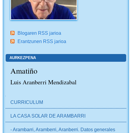
Blogaren RSS jarioa
Erantzunen RSS jarioa
AURKEZPENA
Amatiño
Luis Aranberri Mendizabal
NABIGAZIOA
CURRICULUM
LA CASA SOLAR DE ARAMBARRI
- Arambarri, Aramberri, Aranberri. Datos generales