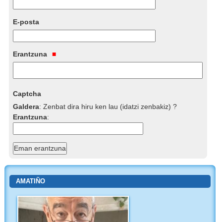
E-posta
Erantzuna
Captcha
Galdera
:
Zenbat dira hiru ken lau (idatzi zenbakiz) ?
Erantzuna
:
AMATIÑO