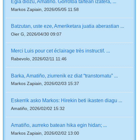
Egia diozu, Amatiño. Gorrotoa tartean izatera, ...
Markos Zapiain, 2026/05/05 11:58
Batzutan, uste eze, Ameriketara juatia aberastian ...
Oier G, 2026/04/30 09:07
Merci Luis pour cet éclairage très instructif. ...
Rabevolo, 2026/02/11 11:46
Barka, Amatiño, ziurrenik ez diat “transtornatu” ...
Markos Zapiain, 2026/02/03 15:37
Eskerrik asko Markos: Hirekin beti ikasten diagu ...
Amatiño, 2026/02/02 15:32
Amatiño, aurreko batean hika egin hidan; ...
Markos Zapiain, 2026/02/02 13:00