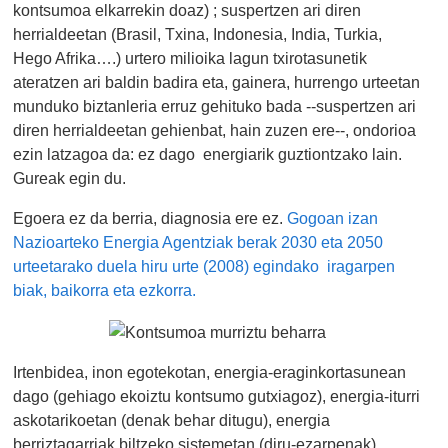
kontsumoa elkarrekin doaz) ; suspertzen ari diren
herrialdeetan (Brasil, Txina, Indonesia, India, Turkia,
Hego Afrika….) urtero milioika lagun txirotasunetik
ateratzen ari baldin badira eta, gainera, hurrengo urteetan
munduko biztanleria erruz gehituko bada --suspertzen ari
diren herrialdeetan gehienbat, hain zuzen ere--, ondorioa
ezin latzagoa da: ez dago energiarik guztiontzako lain.
Gureak egin du.
Egoera ez da berria, diagnosia ere ez.
Gogoan izan
Nazioarteko Energia Agentziak berak 2030 eta 2050
urteetarako duela hiru urte (2008) egindako iragarpen
biak, baikorra eta ezkorra.
Irtenbidea, inon egotekotan, energia-eraginkortasunean
dago (gehiago ekoiztu kontsumo gutxiagoz), energia-iturri
askotarikoetan (denak behar ditugu), energia
berriztagarriak biltzeko sistemetan (diru-ezarpenak),