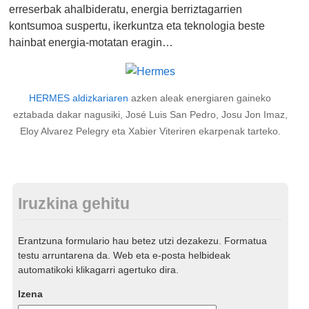
erreserbak ahalbideratu, energia berriztagarrien
kontsumoa suspertu, ikerkuntza eta teknologia beste
hainbat energia-motatan eragin…
HERMES aldizkariaren
azken aleak energiaren gaineko
eztabada dakar nagusiki, José Luis San Pedro, Josu Jon Imaz,
Eloy Alvarez Pelegry eta Xabier Viteriren ekarpenak tarteko.
Iruzkina gehitu
Erantzuna formulario hau betez utzi dezakezu. Formatua
testu arruntarena da. Web eta e-posta helbideak
automatikoki klikagarri agertuko dira.
Izena