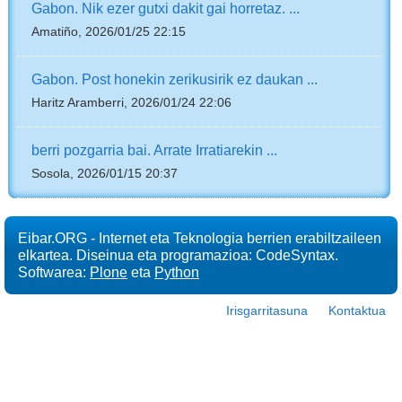
Gabon. Nik ezer gutxi dakit gai horretaz. ...
Amatiño, 2026/01/25 22:15
Gabon. Post honekin zerikusirik ez daukan ...
Haritz Aramberri, 2026/01/24 22:06
berri pozgarria bai. Arrate Irratiarekin ...
Sosola, 2026/01/15 20:37
Eibar.ORG - Internet eta Teknologia berrien erabiltzaileen
elkartea. Diseinua eta programazioa: CodeSyntax.
Softwarea:
Plone
eta
Python
Irisgarritasuna
Kontaktua