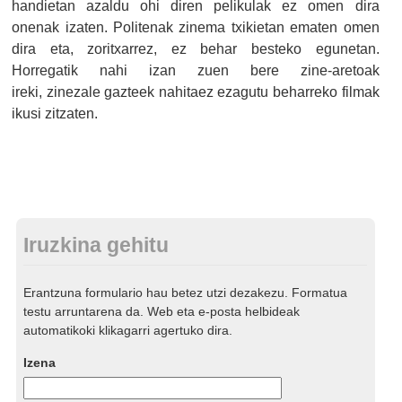
handietan azaldu ohi diren pelikulak ez omen dira
onenak izaten. Politenak zinema txikietan ematen omen
dira eta, zoritxarrez, ez behar besteko egunetan.
Horregatik nahi izan zuen bere zine-aretoak
ireki, zinezale gazteek nahitaez ezagutu beharreko filmak
ikusi zitzaten.
Iruzkina gehitu
Erantzuna formulario hau betez utzi dezakezu. Formatua
testu arruntarena da. Web eta e-posta helbideak
automatikoki klikagarri agertuko dira.
Izena