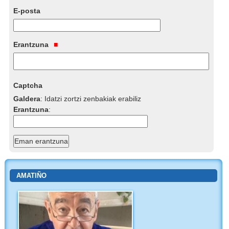
E-posta
Erantzuna
Captcha
Galdera
:
Idatzi zortzi zenbakiak erabiliz
Erantzuna
:
AMATIÑO