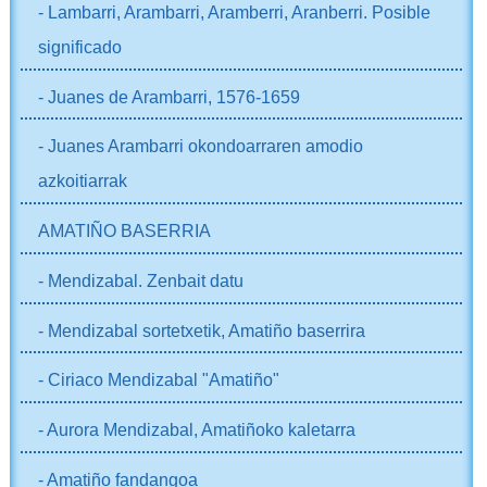
- Lambarri, Arambarri, Aramberri, Aranberri. Posible
significado
- Juanes de Arambarri, 1576-1659
- Juanes Arambarri okondoarraren amodio
azkoitiarrak
AMATIÑO BASERRIA
- Mendizabal. Zenbait datu
- Mendizabal sortetxetik, Amatiño baserrira
- Ciriaco Mendizabal "Amatiño"
- Aurora Mendizabal, Amatiñoko kaletarra
- Amatiño fandangoa