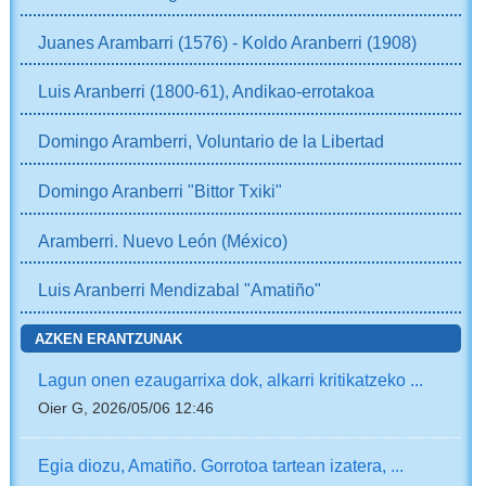
Juanes Arambarri (1576) - Koldo Aranberri (1908)
Luis Aranberri (1800-61), Andikao-errotakoa
Domingo Aramberri, Voluntario de la Libertad
Domingo Aranberri "Bittor Txiki"
Aramberri. Nuevo León (México)
Luis Aranberri Mendizabal "Amatiño"
AZKEN ERANTZUNAK
Lagun onen ezaugarrixa dok, alkarri kritikatzeko ...
Oier G, 2026/05/06 12:46
Egia diozu, Amatiño. Gorrotoa tartean izatera, ...