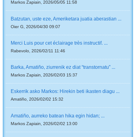
Markos Zapiain, 2026/05/05 11:58
Batzutan, uste eze, Ameriketara juatia aberastian ...
Oier G, 2026/04/30 09:07
Merci Luis pour cet éclairage très instructif. ...
Rabevolo, 2026/02/11 11:46
Barka, Amatiño, ziurrenik ez diat “transtornatu” ...
Markos Zapiain, 2026/02/03 15:37
Eskerrik asko Markos: Hirekin beti ikasten diagu ...
Amatiño, 2026/02/02 15:32
Amatiño, aurreko batean hika egin hidan; ...
Markos Zapiain, 2026/02/02 13:00