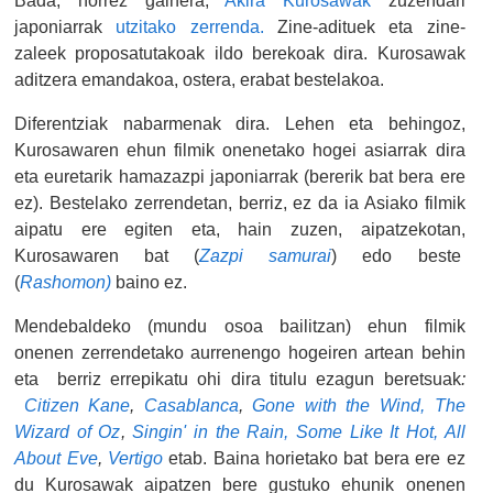
Bada, horrez gainera,
Akira Kurosawak
zuzendari
japoniarrak
utzitako zerrenda.
Zine-adituek eta zine-
zaleek proposatutakoak ildo berekoak dira. Kurosawak
aditzera emandakoa, ostera, erabat bestelakoa.
Diferentziak nabarmenak dira. Lehen eta behingoz,
Kurosawaren ehun filmik onenetako hogei asiarrak dira
eta euretarik hamazazpi japoniarrak (bererik bat bera ere
ez). Bestelako zerrendetan, berriz, ez da ia Asiako filmik
aipatu ere egiten eta, hain zuzen, aipatzekotan,
Kurosawaren bat (
Zazpi samurai
) edo beste
(
Rashomon)
baino ez.
Mendebaldeko (mundu osoa bailitzan) ehun filmik
onenen zerrendetako aurrenengo hogeiren artean behin
eta berriz errepikatu ohi dira titulu ezagun beretsuak
:
Citizen Kane
,
Casablanca
,
Gone with the Wind,
The
Wizard of Oz
,
Singin' in the Rain,
Some Like It Hot,
All
About Eve
,
Vertigo
etab. Baina horietako bat bera ere ez
du Kurosawak aipatzen bere gustuko ehunik onenen