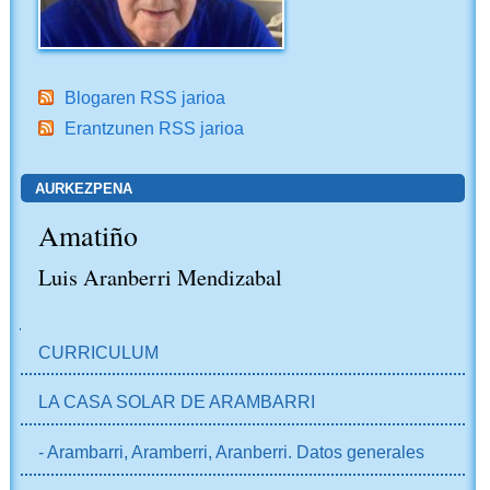
Blogaren RSS jarioa
Erantzunen RSS jarioa
AURKEZPENA
Amatiño
Luis Aranberri Mendizabal
NABIGAZIOA
CURRICULUM
LA CASA SOLAR DE ARAMBARRI
- Arambarri, Aramberri, Aranberri. Datos generales