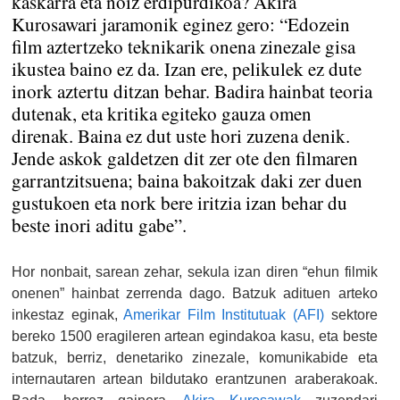
kaskarra eta noiz erdipurdikoa? Akira
Kurosawari jaramonik eginez gero: “Edozein
film aztertzeko teknikarik onena zinezale gisa
ikustea baino ez da. Izan ere, pelikulek ez dute
inork aztertu ditzan behar. Badira hainbat teoria
dutenak, eta kritika egiteko gauza omen
direnak. Baina ez dut uste hori zuzena denik.
Jende askok galdetzen dit zer ote den filmaren
garrantzitsuena; baina bakoitzak daki zer duen
gustukoen eta nork bere iritzia izan behar du
beste inori aditu gabe”.
Hor nonbait, sarean zehar, sekula izan diren “ehun filmik
onenen” hainbat zerrenda dago. Batzuk adituen arteko
inkestaz eginak,
Amerikar Film Institutuak (AFI)
sektore
bereko 1500 eragileren artean egindakoa kasu, eta beste
batzuk, berriz, denetariko zinezale, komunikabide eta
internautaren artean bildutako erantzunen araberakoak.