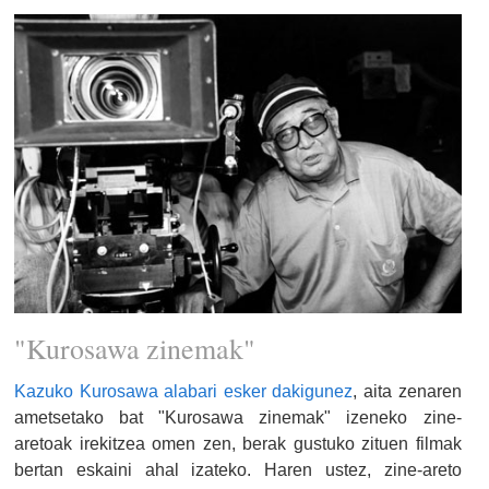
"Kurosawa zinemak"
Kazuko Kurosawa alabari esker dakigunez
, aita zenaren
ametsetako bat "Kurosawa zinemak" izeneko zine-
aretoak irekitzea omen zen, berak gustuko zituen filmak
bertan eskaini ahal izateko. Haren ustez, zine-areto