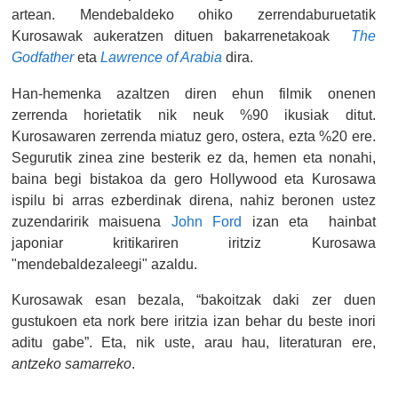
artean. Mendebaldeko ohiko zerrendaburuetatik
Kurosawak aukeratzen dituen bakarrenetakoak
The
Godfather
eta
Lawrence of Arabia
dira.
Han-hemenka azaltzen diren ehun filmik onenen
zerrenda horietatik nik neuk %90 ikusiak ditut.
Kurosawaren zerrenda miatuz gero, ostera, ezta %20 ere.
Segurutik zinea zine besterik ez da, hemen eta nonahi,
baina begi bistakoa da gero Hollywood eta Kurosawa
ispilu bi arras ezberdinak direna, nahiz beronen ustez
zuzendaririk maisuena
John Ford
izan eta hainbat
japoniar kritikariren iritziz Kurosawa
"mendebaldezaleegi" azaldu.
Kurosawak esan bezala, “bakoitzak daki zer duen
gustukoen eta nork bere iritzia izan behar du beste inori
aditu gabe”. Eta, nik uste, arau hau, literaturan ere,
antzeko samarreko
.