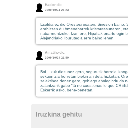
Hasier dio:
2009/10/24 21:23
Esaldia ez dio Orestesi esaten, Sinesiori baino. 
erabiltzen du Amenabarrek kristautasunaren, eta o
nabarmentzeko. Izan ere, Hipatiak onartu egin ba
Alejandriako liburutegia erre baino lehen.
Amatiño dio:
2009/10/24 21:59
Bai... zuk diozunez gero, segurutik horrela izan
sekuentzia horretan biekin ari dela hizketan, Or
selektiboa denez gero, gehiago ahalegindu da no
zalantzarik gabe "tú no cuestionas lo que CREES
Eskerrik asko, bene-benetan.
Iruzkina gehitu