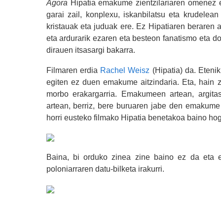
Agora
Hipatia emakume zientzilariaren omenez eg
garai zail, konplexu, iskanbilatsu eta krudelea
kristauak eta juduak ere. Ez Hipatiaren beraren 
eta ardurarik ezaren eta besteon fanatismo eta d
dirauen itsasargi bakarra.
Filmaren erdia
Rachel Weisz
(Hipatia) da. Etenik
egiten ez duen emakume aitzindaria. Eta, hain zu
morbo erakargarria. Emakumeen artean, argitas
artean, berriz, bere buruaren jabe den emakume l
horri eusteko filmako Hipatia benetakoa baino hog
Baina, bi orduko zinea zine baino ez da eta 
poloniarraren datu-bilketa irakurri.