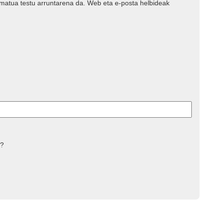
rmatua testu arruntarena da. Web eta e-posta helbideak
 ?