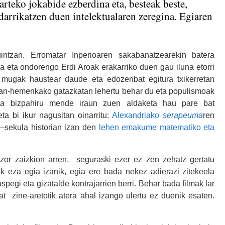
 arteko jokabide ezberdina eta, besteak beste,
arrikatzen duen intelektualaren zeregina. Egiaren
ntzan. Erromatar Inperioaren sakabanatzearekin batera
eta ondorengo Erdi Aroak erakarriko duen gau iluna etorri
 mugak haustear daude eta edozenbat egitura txikerretan
 han-hemenkako gatazkatan lehertu behar du eta populismoak
ena bizpahiru mende iraun zuen aldaketa hau pare bat
a bi ikur nagusitan oinarritu:
Alexandriako
serapeuma
ren
 –sekula historian izan den
lehen emakume matematiko eta
i zor zaizkion arren, seguraski ezer ez zen zehatz gertatu
k eza egia izanik, egia ere bada nekez adierazi zitekeela
spegi eta gizatalde kontrajarrien berri. Behar bada filmak lar
zat zine-aretotik atera ahal izango ulertu ez duenik esaten.