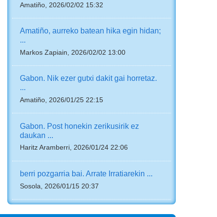
Amatiño, 2026/02/02 15:32
Amatiño, aurreko batean hika egin hidan;
...
Markos Zapiain, 2026/02/02 13:00
Gabon. Nik ezer gutxi dakit gai horretaz.
...
Amatiño, 2026/01/25 22:15
Gabon. Post honekin zerikusirik ez
daukan ...
Haritz Aramberri, 2026/01/24 22:06
berri pozgarria bai. Arrate Irratiarekin ...
Sosola, 2026/01/15 20:37