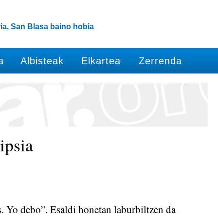
ia, San Blasa baino hobia
a
Albisteak
Elkartea
Zerrenda
ipsia
. Yo debo”. Esaldi honetan laburbiltzen da