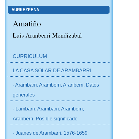
AURKEZPENA
Amatiño
Luis Aranberri Mendizabal
NABIGAZIOA
CURRICULUM
LA CASA SOLAR DE ARAMBARRI
- Arambarri, Aramberri, Aranberri. Datos
generales
- Lambarri, Arambarri, Aramberri,
Aranberri. Posible significado
- Juanes de Arambarri, 1576-1659