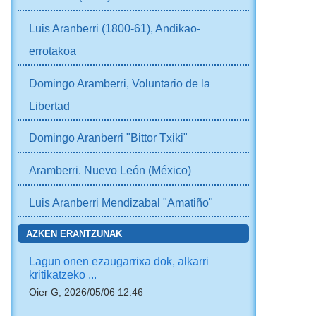
Luis Aranberri (1800-61), Andikao-
errotakoa
Domingo Aramberri, Voluntario de la
Libertad
Domingo Aranberri "Bittor Txiki"
Aramberri. Nuevo León (México)
Luis Aranberri Mendizabal "Amatiño"
AZKEN ERANTZUNAK
Lagun onen ezaugarrixa dok, alkarri
kritikatzeko ...
Oier G, 2026/05/06 12:46