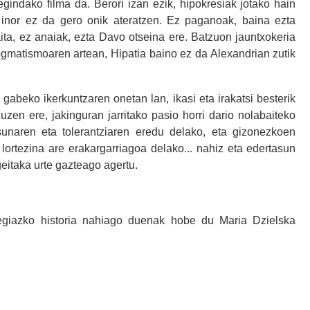
indako filma da. Berori izan ezik, hipokresiak jotako hain
n inor ez da gero onik ateratzen. Ez paganoak, baina ezta
aita, ez anaiak, ezta Davo otseina ere. Batzuon jauntxokeria
ogmatismoaren artean, Hipatia baino ez da Alexandrian zutik
 gabeko ikerkuntzaren onetan lan, ikasi eta irakatsi besterik
zen ere, jakinguran jarritako pasio horri dario nolabaiteko
unaren eta tolerantziaren eredu delako, eta gizonezkoen
ortezina are erakargarriagoa delako... nahiz eta edertasun
eitaka urte gazteago agertu.
egiazko historia nahiago duenak hobe du Maria Dzielska