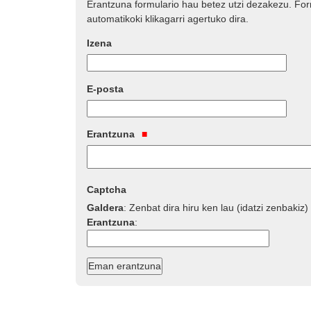
Erantzuna formulario hau betez utzi dezakezu. Fo
automatikoki klikagarri agertuko dira.
Izena
E-posta
Erantzuna
Captcha
Galdera
:
Zenbat dira hiru ken lau (idatzi zenbakiz)
Erantzuna
: