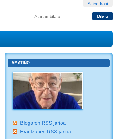
Saioa hasi
Bilatu atarian
Bilaketa
aurreratua…
AMATIÑO
Blogaren RSS jarioa
Erantzunen RSS jarioa