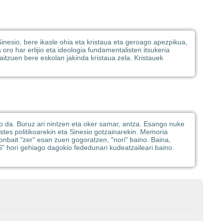
Sinesio, bere ikasle ohia eta kristaua eta geroago apezpikua,
ro har erlijio eta ideologia fundamentalisten itsukeria
itzuen bere eskolan jakinda kristaua zela. Kristauek
go da. Buruz ari nintzen eta oker samar, antza. Esango nuke
estes politikoarekin eta Sinesio gotzainarekin. Memoria
nbait "zer" esan zuen gogoratzen, "nori" baino. Baina,
" hori gehiago dagokio fededunari kudeatzaileari baino.