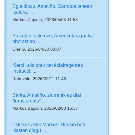
Egia diozu, Amatiño. Gorrotoa tartean
izatera, ...
Markos Zapiain, 2026/05/05 11:58
Batzutan, uste eze, Ameriketara juatia
aberastian ...
Oier G, 2026/04/30 09:07
Merci Luis pour cet éclairage très
instructif. ...
Rabevolo, 2026/02/11 11:46
Barka, Amatiño, ziurrenik ez diat
“transtornatu” ...
Markos Zapiain, 2026/02/03 15:37
Eskerrik asko Markos: Hirekin beti
ikasten diagu ...