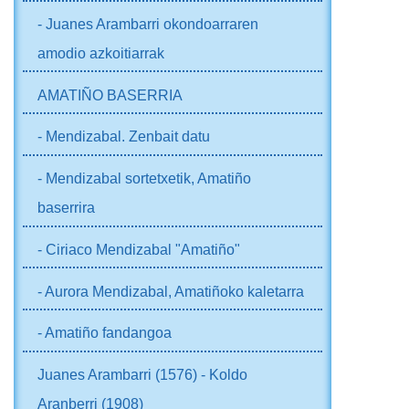
- Juanes Arambarri okondoarraren
amodio azkoitiarrak
AMATIÑO BASERRIA
- Mendizabal. Zenbait datu
- Mendizabal sortetxetik, Amatiño
baserrira
- Ciriaco Mendizabal "Amatiño"
- Aurora Mendizabal, Amatiñoko kaletarra
- Amatiño fandangoa
Juanes Arambarri (1576) - Koldo
Aranberri (1908)