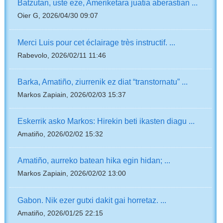
Batzutan, uste eze, Ameriketara juatia aberastian ...
Oier G, 2026/04/30 09:07
Merci Luis pour cet éclairage très instructif. ...
Rabevolo, 2026/02/11 11:46
Barka, Amatiño, ziurrenik ez diat “transtornatu” ...
Markos Zapiain, 2026/02/03 15:37
Eskerrik asko Markos: Hirekin beti ikasten diagu ...
Amatiño, 2026/02/02 15:32
Amatiño, aurreko batean hika egin hidan; ...
Markos Zapiain, 2026/02/02 13:00
Gabon. Nik ezer gutxi dakit gai horretaz. ...
Amatiño, 2026/01/25 22:15