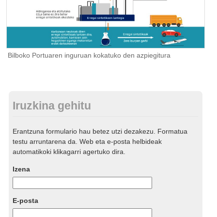
Bilboko Portuaren inguruan kokatuko den azpiegitura
Iruzkina gehitu
Erantzuna formulario hau betez utzi dezakezu. Formatua
testu arruntarena da. Web eta e-posta helbideak
automatikoki klikagarri agertuko dira.
Izena
E-posta