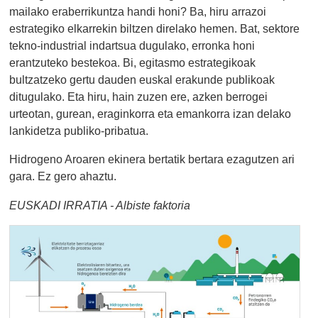
mailako eraberrikuntza handi honi? Ba, hiru arrazoi
estrategiko elkarrekin biltzen direlako hemen. Bat, sektore
tekno-industrial indartsua dugulako, erronka honi
erantzuteko bestekoa. Bi, egitasmo estrategikoak
bultzatzeko gertu dauden euskal erakunde publikoak
ditugulako. Eta hiru, hain zuzen ere, azken berrogei
urteotan, gurean, eraginkorra eta emankorra izan delako
lankidetza publiko-pribatua.
Hidrogeno Aroaren ekinera bertatik bertara ezagutzen ari
gara. Ez gero ahaztu.
EUSKADI IRRATIA - Albiste faktoria