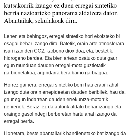
kutsakorrik izango ez duen erregai sintetiko
berria nazioarteko panorama aldatzera dator.
Abantailak, sekulakoak dira.
Lehen eta behingoz, erregai sintetiko hori ekoizteko bi
osagai behar izango dira. Batetik, orain arte atmosferara
isuri izan den CO2, karbono dioxidoa, eta, bestetik,
hidrogeno berdea. Eta bien artean osatuko dute gaur
egun munduan dauden erregai-mota guztietatik
garbienetakoa, argindarra bera baino garbiagoa.
Horrez gainera, erregai sintetiko berri hau erabili ahal
izango dute orain errepideetan dauden beribilek, hau da,
gaur egun indarrean dauden errekuntza-motorrik
gehienek. Beraz, ez da autorik aldatu behar izango eta
oraingo gasolindegi berberetan hartu ahal izango da
erregai berria.
Horretara, beste abantailarik handienetako bat izango da