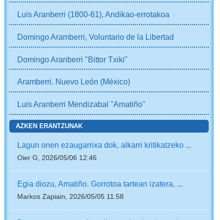
Luis Aranberri (1800-61), Andikao-errotakoa
Domingo Aramberri, Voluntario de la Libertad
Domingo Aranberri "Bittor Txiki"
Aramberri. Nuevo León (México)
Luis Aranberri Mendizabal "Amatiño"
AZKEN ERANTZUNAK
Lagun onen ezaugarrixa dok, alkarri kritikatzeko ...
Oier G, 2026/05/06 12:46
Egia diozu, Amatiño. Gorrotoa tartean izatera, ...
Markos Zapiain, 2026/05/05 11:58