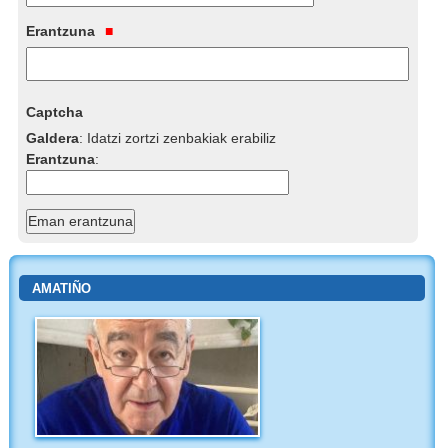
Erantzuna
Captcha
Galdera
:
Idatzi zortzi zenbakiak erabiliz
Erantzuna
:
AMATIÑO