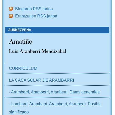
Blogaren RSS jarioa
Erantzunen RSS jarioa
AURKEZPENA
Amatiño
Luis Aranberri Mendizabal
NABIGAZIOA
CURRICULUM
LA CASA SOLAR DE ARAMBARRI
- Arambarri, Aramberri, Aranberri. Datos generales
- Lambarri, Arambarri, Aramberri, Aranberri. Posible
significado