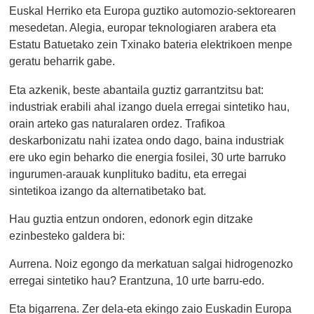
Euskal Herriko eta Europa guztiko automozio-sektorearen
mesedetan. Alegia, europar teknologiaren arabera eta
Estatu Batuetako zein Txinako bateria elektrikoen menpe
geratu beharrik gabe.
Eta azkenik, beste abantaila guztiz garrantzitsu bat:
industriak erabili ahal izango duela erregai sintetiko hau,
orain arteko gas naturalaren ordez. Trafikoa
deskarbonizatu nahi izatea ondo dago, baina industriak
ere uko egin beharko die energia fosilei, 30 urte barruko
ingurumen-arauak kunplituko baditu, eta erregai
sintetikoa izango da alternatibetako bat.
Hau guztia entzun ondoren, edonork egin ditzake
ezinbesteko galdera bi:
Aurrena. Noiz egongo da merkatuan salgai hidrogenozko
erregai sintetiko hau? Erantzuna, 10 urte barru-edo.
Eta bigarrena. Zer dela-eta ekingo zaio Euskadin Europa