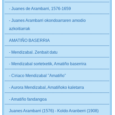
- Juanes de Arambarri, 1576-1659
- Juanes Arambarri okondoarraren amodio
azkoitiarrak
AMATIÑO BASERRIA
- Mendizabal. Zenbait datu
- Mendizabal sortetxetik, Amatiño baserrira
- Ciriaco Mendizabal "Amatiño"
- Aurora Mendizabal, Amatiñoko kaletarra
- Amatiño fandangoa
Juanes Arambarri (1576) - Koldo Aranberri (1908)