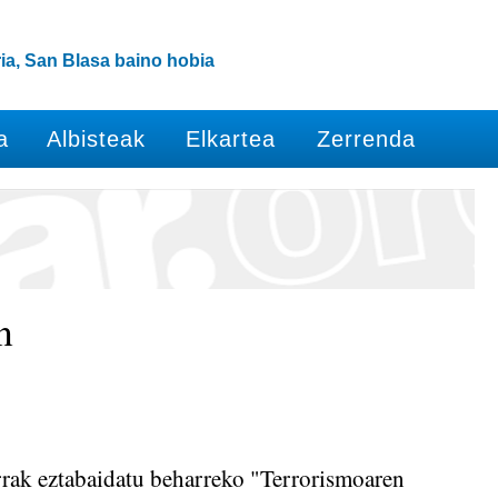
ia, San Blasa baino hobia
a
Albisteak
Elkartea
Zerrenda
n
arrak eztabaidatu beharreko "Terrorismoaren