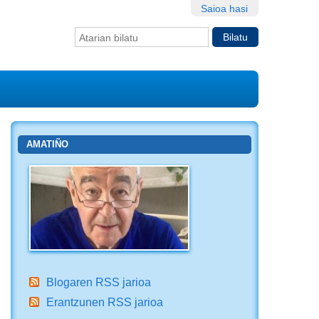
Saioa hasi
Bilatu atarian
Bilaketa
aurreratua…
AMATIÑO
Blogaren RSS jarioa
Erantzunen RSS jarioa