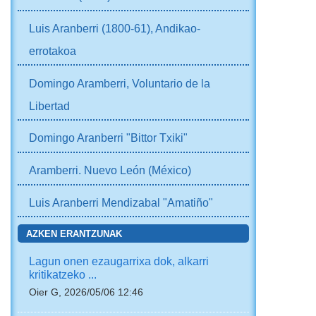
Luis Aranberri (1800-61), Andikao-
errotakoa
Domingo Aramberri, Voluntario de la
Libertad
Domingo Aranberri "Bittor Txiki"
Aramberri. Nuevo León (México)
Luis Aranberri Mendizabal "Amatiño"
AZKEN ERANTZUNAK
Lagun onen ezaugarrixa dok, alkarri
kritikatzeko ...
Oier G, 2026/05/06 12:46