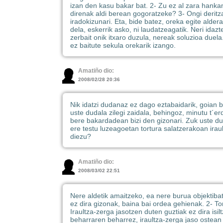
izan den kasu bakar bat. 2- Zu ez al zara hankam
direnak aldi berean gogoratzeke? 3- Ongi deritzat
iradokizunari. Eta, bide batez, oreka egite alde
dela, eskerrik asko, ni laudatzeagatik. Neri id
zerbait onik itxaro duzula, nereak soluzioa duela
ez baitute sekula orekarik izango.
Amatiño dio:
2008/02/28 20:36
Nik idatzi dudanaz ez dago eztabaidarik, goian ba
uste dudala zilegi zaidala, behingoz, minutu t´er
bere bakardadean bizi den gizonari. Zuk uste du
ere testu luzeagoetan tortura salatzerakoan iraul
diezu?
Amatiño dio:
2008/03/02 22:51
Nere aldetik amaitzeko, ea nere burua objektiba
ez dira gizonak, baina bai ordea gehienak. 2- To
Iraultza-zerga jasotzen duten guztiak ez dira isi
beharraren beharrez, iraultza-zerga jaso ostean