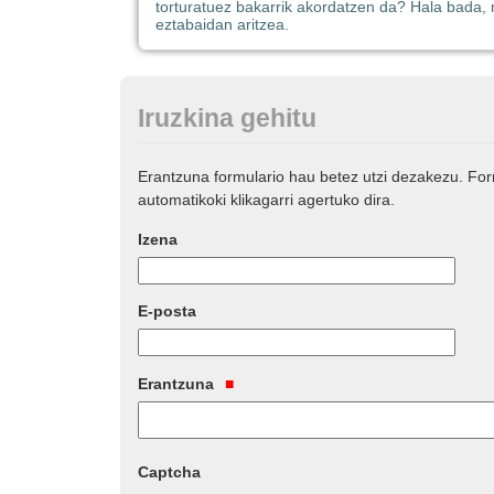
torturatuez bakarrik akordatzen da? Hala bada, 
eztabaidan aritzea.
Iruzkina gehitu
Erantzuna formulario hau betez utzi dezakezu. Fo
automatikoki klikagarri agertuko dira.
Izena
E-posta
Erantzuna
Captcha