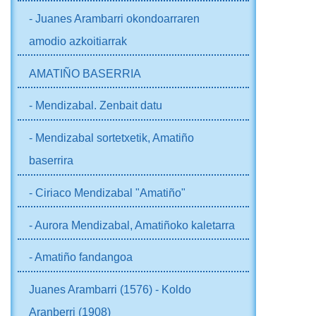
- Juanes Arambarri okondoarraren
amodio azkoitiarrak
AMATIÑO BASERRIA
- Mendizabal. Zenbait datu
- Mendizabal sortetxetik, Amatiño
baserrira
- Ciriaco Mendizabal "Amatiño"
- Aurora Mendizabal, Amatiñoko kaletarra
- Amatiño fandangoa
Juanes Arambarri (1576) - Koldo
Aranberri (1908)