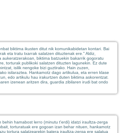
bat biktima ikusten ditut nik komunikabidetan kontari. Bai
rak eta tratu txarrak salatzen dituztenak ere." Aldiz,
ia aukeratzerakoan, biktima batzuekin bakarrik gogoratu
 ere, torturak publikoki salatzen dituzten lagunekin. Ez dute
intzat, isilik nengoke bizi guztirako. Hain zuzen,
rako isilaraztea. Hankamotz dago artikulua, eta erren klase
zun, edo artikulu hau irakurtzen duten biktima askorentzat.
naren izenean aritzen dira, guardia zibilaren irudi bat ondo
ehin hamabost lerro (minutu t'erdi) idatzi iraultza-zerga
bait, torturatuak ere gogoan izan behar nituen, hankamotz
azu tortura salatzearekin batera iraultza-zerga ere salatua