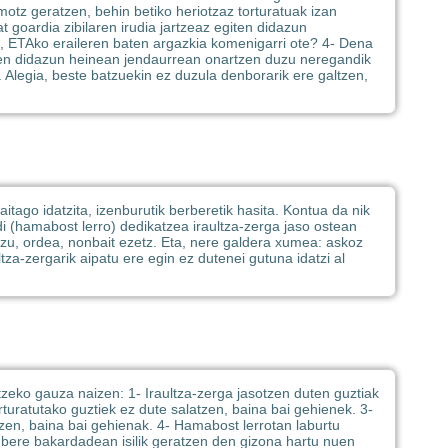
otz geratzen, behin betiko heriotzaz torturatuak izan
 goardia zibilaren irudia jartzeaz egiten didazun
ra, ETAko eraileren baten argazkia komenigarri ote? 4- Dena
azten didazun heinean jendaurrean onartzen duzu neregandik
. Alegia, beste batzuekin ez duzula denborarik ere galtzen,
itago idatzita, izenburutik berberetik hasita. Kontua da nik
di (hamabost lerro) dedikatzea iraultza-zerga jaso ostean
zu, ordea, nonbait ezetz. Eta, nere galdera xumea: askoz
tza-zergarik aipatu ere egin ez dutenei gutuna idatzi al
tzeko gauza naizen: 1- Iraultza-zerga jasotzen duten guztiak
rturatutako guztiek ez dute salatzen, baina bai gehienek. 3-
ltzen, baina bai gehienak. 4- Hamabost lerrotan laburtu
 bere bakardadean isilik geratzen den gizona hartu nuen