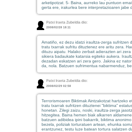
arketipotzat. 5- Baina, aurreko lau puntuon emait
gerta ere, irakurlea bere interpretazioaren jabe 
Patxi Iraeta Zubeldia dio:
2008/02/28 18:11
Amatiño, ez dezu idatzi iraultza-zerga sufritzen 
tratu txarrak sufritu dituztenez ere aritu zera. 
dituzu aipatu. Halako zerbait adierazten ari zera
sikiera badaukate katarsia egiteko aukera. Iraul
dezadan eskatzen ari zera gero. Jakina ez nator
da, nola. Batzuen sufrimentua nabarmenduz, bes
Patxi Iraeta Zubeldia dio:
2008/02/29 02:58
Terrorismoaren Biktimak Aintzakotzat hartzeko e
tratu txarrak sufritzen dituztenei "biktima" estat
honetan. Zilegi zaizu, noski, iraultza-zerga jaso
hitzegitea. Baina hemen biak alkarren aldamenean
batzuen adibidea ipini bakarrik, biktima anonimo
bezela, poliziak torturatuen artean, ehunka soma
erantzunez, testu luze batean tortura salatzen d