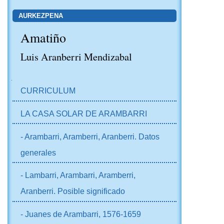
AURKEZPENA
Amatiño
Luis Aranberri Mendizabal
NABIGAZIOA
CURRICULUM
LA CASA SOLAR DE ARAMBARRI
- Arambarri, Aramberri, Aranberri. Datos
generales
- Lambarri, Arambarri, Aramberri,
Aranberri. Posible significado
- Juanes de Arambarri, 1576-1659