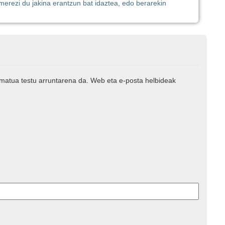
merezi du jakina erantzun bat idaztea, edo berarekin
rmatua testu arruntarena da. Web eta e-posta helbideak