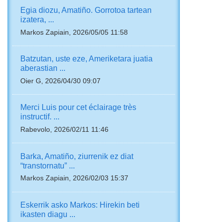
Egia diozu, Amatiño. Gorrotoa tartean
izatera, ...
Markos Zapiain, 2026/05/05 11:58
Batzutan, uste eze, Ameriketara juatia
aberastian ...
Oier G, 2026/04/30 09:07
Merci Luis pour cet éclairage très
instructif. ...
Rabevolo, 2026/02/11 11:46
Barka, Amatiño, ziurrenik ez diat
“transtornatu” ...
Markos Zapiain, 2026/02/03 15:37
Eskerrik asko Markos: Hirekin beti
ikasten diagu ...