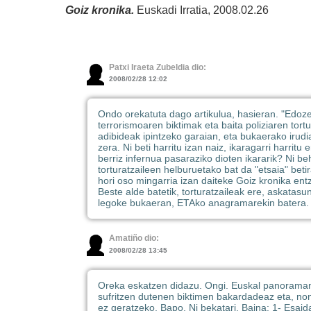
Goiz kronika.
Euskadi Irratia, 2008.02.26
Patxi Iraeta Zubeldia dio:
2008/02/28 12:02
Ondo orekatuta dago artikulua, hasieran. "Edozen
terrorismoaren biktimak eta baita poliziaren tortu
adibideak ipintzeko garaian, eta bukaerako irud
zera. Ni beti harritu izan naiz, ikaragarri harritu
berriz infernua pasaraziko dioten ikararik? Ni beh
torturatzaileen helburuetako bat da "etsaia" beti
hori oso mingarria izan daiteke Goiz kronika ent
Beste alde batetik, torturatzaileak ere, askatasu
legoke bukaeran, ETAko anagramarekin batera.
Amatiño dio:
2008/02/28 13:45
Oreka eskatzen didazu. Ongi. Euskal panoraman b
sufritzen dutenen biktimen bakardadeaz eta, non
ez geratzeko. Bapo. Ni bekatari. Baina: 1- Esaid