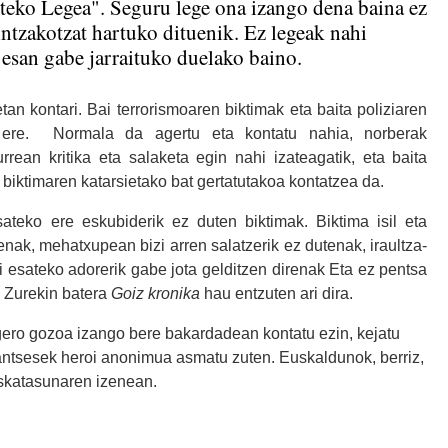
teko Legea". Seguru lege ona izango dena baina ez
intzakotzat hartuko dituenik. Ez legeak nahi
 esan gabe jarraituko duelako baino.
an kontari. Bai terrorismoaren biktimak eta baita poliziaren
nak ere. Normala da agertu eta kontatu nahia, norberak
urrean kritika eta salaketa egin nahi izateagatik, eta baita
 biktimaren katarsietako bat gertatutakoa kontatzea da.
sateko ere eskubiderik ez duten biktimak. Biktima isil eta
nak, mehatxupean bizi arren salatzerik ez dutenak, iraultza-
 esateko adorerik gabe jota gelditzen direnak Eta ez pentsa
a. Zurekin batera
Goiz kronika
hau entzuten ari dira.
a gero gozoa izango bere bakardadean kontatu ezin, kejatu
Frantsesek heroi anonimua asmatu zuten. Euskaldunok, berriz,
askatasunaren izenean.