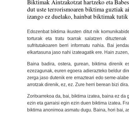
Biktimak Aintzakotzat hartzeko eta Babes
dut uste terrorismoaren biktima guztiak a
izango ez duelako, hainbat biktimak tutik
Edozenbat biktima ikusten ditut nik komunikabidet
torturak eta tratu txarrak salatzen dituzte
sufritutakoaren berri informatu nahia. Bai jenda
elkartasuna jaso nahi izateagatik ere. Hain zuzen,
Baina badira, ostera, gurean, biktima direnik e
ezezagunak, euren egoera adierazteko beldur dire
zerga jaso dutenik ere emazteari edo seme-alabei
arrotzak direnik, ez, ez. Zure herri berean bizi dir
Zoritxarrekoa da, bai, biktima izatea, baina ez d
ezin eta garraisi egin ezin duen biktima izatea. 
biktima anonimoa asmatu dugu. Baina, hori bai, 