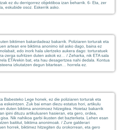
zak ez du derrigorrez objektiboa izan beharrik. 6- Eta, zer
da, eskubide osoz. Eskerrik asko.
duten biktimen bakardadeaz bakarrik. Poliziaren torturak eta
Hauen artean ere biktima anonimo isil asko dago, baina ez
 nolabait, edo inork hala ulertzeko aukera dago: torturatuek
tza-zerga sufritzen duten askok ez… / Zeharka, nik ETA sala
rela ETArekin bat, eta hau desagertzea nahi dedala. Kontua
teena izkutatzen degun bitartean… horrela ez.
ta Babesteko Lege honek, ez die poliziaren torturak eta
usa eskeintzen. Zuk bai eman diezu estatus hori, artikulu
tzen duten biktima anonimoez hitzegitea. Hoietaz bakarrik
 ipini dituzu artikuluaren hasieran, eta gero, ordea,
 gisa. Nik nahikoa garbi ikusten det bazterketa. Lehen esan
tzen baititut, biktima anonimoak. / Zure galderari
uen horrek, biktimez hitzegiten du orokorrean, eta gero