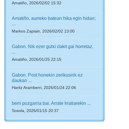
Amatiño, 2026/02/02 15:32
Amatiño, aurreko batean hika egin hidan;
...
Markos Zapiain, 2026/02/02 13:00
Gabon. Nik ezer gutxi dakit gai horretaz.
...
Amatiño, 2026/01/25 22:15
Gabon. Post honekin zerikusirik ez
daukan ...
Haritz Aramberri, 2026/01/24 22:06
berri pozgarria bai. Arrate Irratiarekin ...
Sosola, 2026/01/15 20:37