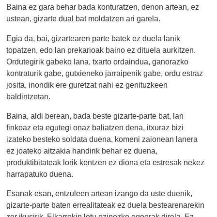
Baina ez gara behar bada konturatzen, denon artean, ez
ustean, gizarte dual bat moldatzen ari garela.
Egia da, bai, gizartearen parte batek ez duela lanik
topatzen, edo lan prekarioak baino ez dituela aurkitzen.
Ordutegirik gabeko lana, txarto ordaindua, ganorazko
kontraturik gabe, gutxieneko jarraipenik gabe, ordu estraz
josita, inondik ere guretzat nahi ez genituzkeen
baldintzetan.
Baina, aldi berean, bada beste gizarte-parte bat, lan
finkoaz eta egutegi onaz baliatzen dena, itxuraz bizi
izateko besteko soldata duena, komeni zaionean lanera
ez joateko aitzakia handirik behar ez duena,
produktibitateak lorik kentzen ez diona eta estresak nekez
harrapatuko duena.
Esanak esan, entzuleen artean izango da uste duenik,
gizarte-parte baten errealitateak ez duela bestearenarekin
zer ikusirik. Elkarrekin lotu ezinezko egoerak direla. Ez