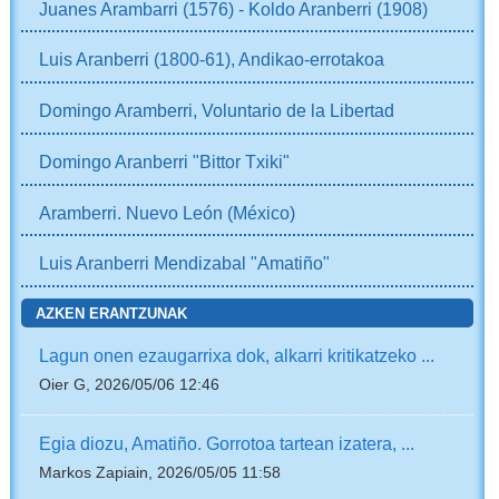
Juanes Arambarri (1576) - Koldo Aranberri (1908)
Luis Aranberri (1800-61), Andikao-errotakoa
Domingo Aramberri, Voluntario de la Libertad
Domingo Aranberri "Bittor Txiki"
Aramberri. Nuevo León (México)
Luis Aranberri Mendizabal "Amatiño"
AZKEN ERANTZUNAK
Lagun onen ezaugarrixa dok, alkarri kritikatzeko ...
Oier G, 2026/05/06 12:46
Egia diozu, Amatiño. Gorrotoa tartean izatera, ...
Markos Zapiain, 2026/05/05 11:58