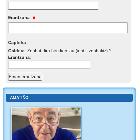
Erantzuna
Captcha
Galdera
:
Zenbat dira hiru ken lau (idatzi zenbakiz) ?
Erantzuna
:
AMATIÑO