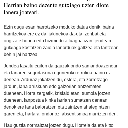
Herrian baino dezente gutxiago uzten diote
lanera joateari.
Ezin dugu esan harrotzeko moduko datua denik, baina
harritzekoa ere ez da, jakinekoa da-eta, zenbat eta
ongizate hobea edo bizimodu altuagoa izan, jendeari
gutxiago kostatzen zaiola lanorduak galtzea eta lantzean
behin jai hartzea.
Jendea lasaitu egiten da gauzak ondo samar doazenean
eta lanaren segurtasuna eguneroko errutina baino ez
denean. Arduraz jokatzen du, ostera, eta zorrotzago
jardun, lana arriskuan edo galzorian antzematen
duenean. Horra zergatik, krisialdietan, trumoia jotzen
duenean, lanpostua kinka larrian sumatzen denean,
denok ere lana baloratzen eta zaintzen ahalegintzen
garen eta, hartara, ondorioz, absentismoa murrizten den.
Hau guztia normaltzat jotzen dugu. Horrela da eta kitto.