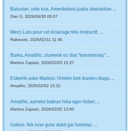
Batzutan, uste eze, Ameriketara juatia aberastian ...
Oier G, 2026/04/30 09:07
Merci Luis pour cet éclairage très instructif. ...
Rabevolo, 2026/02/11 11:46
Barka, Amatiño, ziurrenik ez diat “transtornatu” ...
Markos Zapiain, 2026/02/03 15:37
Eskerrik asko Markos: Hirekin beti ikasten diagu ...
Amatiño, 2026/02/02 15:32
Amatiño, aurreko batean hika egin hidan; ...
Markos Zapiain, 2026/02/02 13:00
Gabon. Nik ezer gutxi dakit gai horretaz. ...