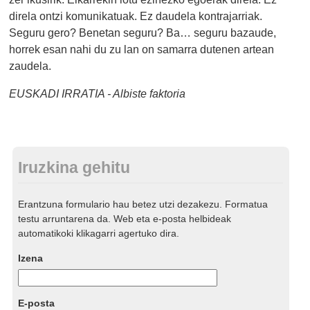
direla ontzi komunikatuak. Ez daudela kontrajarriak.
Seguru gero? Benetan seguru? Ba… seguru bazaude,
horrek esan nahi du zu lan on samarra dutenen artean
zaudela.
EUSKADI IRRATIA - Albiste faktoria
Iruzkina gehitu
Erantzuna formulario hau betez utzi dezakezu. Formatua
testu arruntarena da. Web eta e-posta helbideak
automatikoki klikagarri agertuko dira.
Izena
E-posta