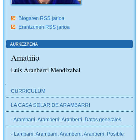
Blogaren RSS jarioa
Erantzunen RSS jarioa
AURKEZPENA
Amatiño
Luis Aranberri Mendizabal
NABIGAZIOA
CURRICULUM
LA CASA SOLAR DE ARAMBARRI
- Arambarri, Aramberri, Aranberri. Datos generales
- Lambarri, Arambarri, Aramberri, Aranberri. Posible