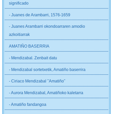
significado
- Juanes de Arambarri, 1576-1659
- Juanes Arambarri okondoarraren amodio
azkoitiarrak
AMATIÑO BASERRIA
- Mendizabal. Zenbait datu
- Mendizabal sortetxetik, Amatiño baserrira
- Ciriaco Mendizabal "Amatiño"
- Aurora Mendizabal, Amatiñoko kaletarra
- Amatiño fandangoa