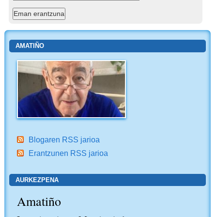
AMATIÑO
Blogaren RSS jarioa
Erantzunen RSS jarioa
AURKEZPENA
Amatiño