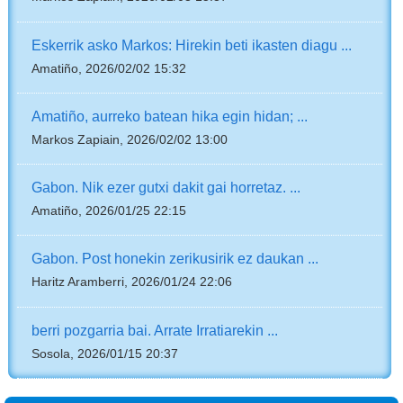
Eskerrik asko Markos: Hirekin beti ikasten diagu ...
Amatiño, 2026/02/02 15:32
Amatiño, aurreko batean hika egin hidan; ...
Markos Zapiain, 2026/02/02 13:00
Gabon. Nik ezer gutxi dakit gai horretaz. ...
Amatiño, 2026/01/25 22:15
Gabon. Post honekin zerikusirik ez daukan ...
Haritz Aramberri, 2026/01/24 22:06
berri pozgarria bai. Arrate Irratiarekin ...
Sosola, 2026/01/15 20:37