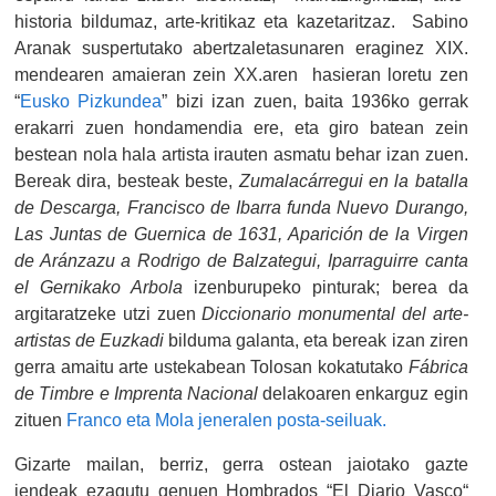
historia bildumaz, arte-kritikaz eta kazetaritzaz. Sabino
Aranak suspertutako abertzaletasunaren eraginez XIX.
mendearen amaieran zein XX.aren hasieran loretu zen
“
Eusko Pizkundea
” bizi izan zuen, baita 1936ko gerrak
erakarri zuen hondamendia ere, eta giro batean zein
bestean nola hala artista irauten asmatu behar izan zuen.
Bereak dira, besteak beste,
Zumalacárregui en la batalla
de Descarga, Francisco de Ibarra funda Nuevo Durango,
Las Juntas de Guernica de 1631, Aparición de la Virgen
de Aránzazu a Rodrigo de Balzategui, Iparraguirre canta
el Gernikako Arbola
izenburupeko
pinturak;
berea da
argitaratzeke utzi zuen
Diccionario monumental del arte-
artistas de Euzkadi
bilduma galanta, eta bereak izan ziren
gerra amaitu arte ustekabean Tolosan kokatutako
Fábrica
de Timbre e Imprenta Nacional
delakoaren enkarguz egin
zituen
Franco eta Mola jeneralen posta-seiluak.
Gizarte mailan, berriz, gerra ostean jaiotako gazte
jendeak ezagutu genuen Hombrados “El Diario Vasco“