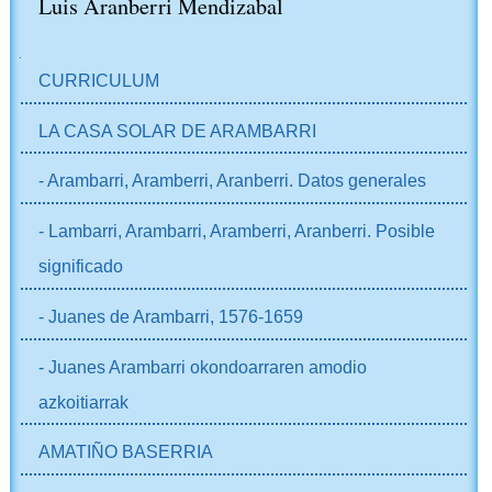
Luis Aranberri Mendizabal
NABIGAZIOA
CURRICULUM
LA CASA SOLAR DE ARAMBARRI
- Arambarri, Aramberri, Aranberri. Datos generales
- Lambarri, Arambarri, Aramberri, Aranberri. Posible
significado
- Juanes de Arambarri, 1576-1659
- Juanes Arambarri okondoarraren amodio
azkoitiarrak
AMATIÑO BASERRIA