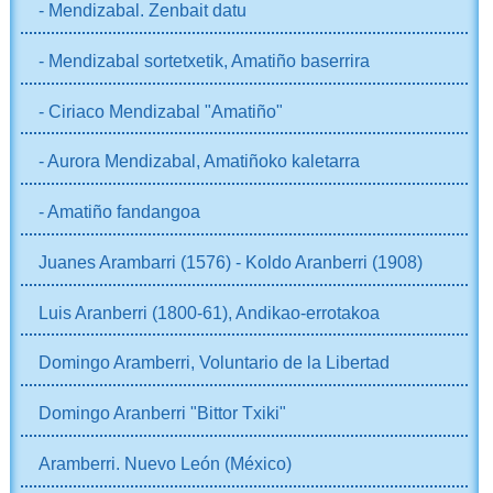
- Mendizabal. Zenbait datu
- Mendizabal sortetxetik, Amatiño baserrira
- Ciriaco Mendizabal "Amatiño"
- Aurora Mendizabal, Amatiñoko kaletarra
- Amatiño fandangoa
Juanes Arambarri (1576) - Koldo Aranberri (1908)
Luis Aranberri (1800-61), Andikao-errotakoa
Domingo Aramberri, Voluntario de la Libertad
Domingo Aranberri "Bittor Txiki"
Aramberri. Nuevo León (México)