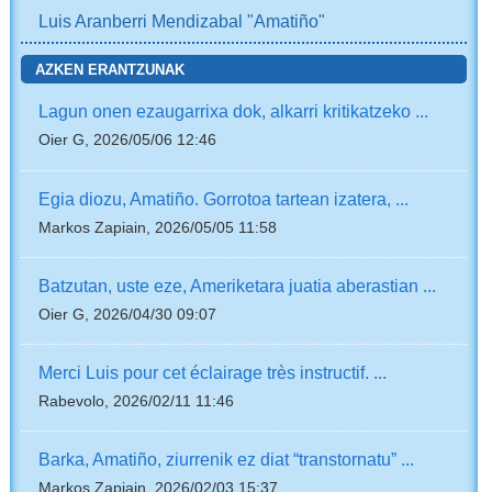
Luis Aranberri Mendizabal "Amatiño"
AZKEN ERANTZUNAK
Lagun onen ezaugarrixa dok, alkarri kritikatzeko ...
Oier G, 2026/05/06 12:46
Egia diozu, Amatiño. Gorrotoa tartean izatera, ...
Markos Zapiain, 2026/05/05 11:58
Batzutan, uste eze, Ameriketara juatia aberastian ...
Oier G, 2026/04/30 09:07
Merci Luis pour cet éclairage très instructif. ...
Rabevolo, 2026/02/11 11:46
Barka, Amatiño, ziurrenik ez diat “transtornatu” ...
Markos Zapiain, 2026/02/03 15:37