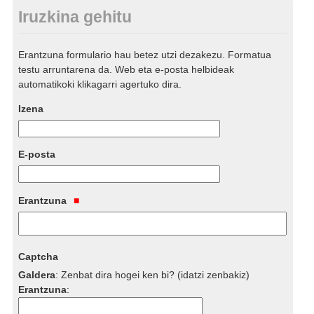
Iruzkina gehitu
Erantzuna formulario hau betez utzi dezakezu. Formatua
testu arruntarena da. Web eta e-posta helbideak
automatikoki klikagarri agertuko dira.
Izena
E-posta
Erantzuna
Captcha
Galdera
:
Zenbat dira hogei ken bi? (idatzi zenbakiz)
Erantzuna
: