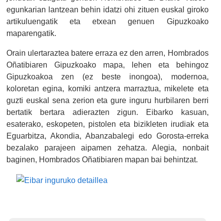
egunkarian lantzean behin idatzi ohi zituen euskal giroko
artikuluengatik eta etxean genuen Gipuzkoako
maparengatik.
Orain ulertaraztea batere erraza ez den arren, Hombrados
Oñatibiaren Gipuzkoako mapa, lehen eta behingoz
Gipuzkoakoa zen (ez beste inongoa), modernoa,
koloretan egina, komiki antzera marraztua, mikelete eta
guzti euskal sena zerion eta gure inguru hurbilaren berri
bertatik bertara adierazten zigun. Eibarko kasuan,
esaterako, eskopeten, pistolen eta bizikleten irudiak eta
Eguarbitza, Akondia, Abanzabalegi edo Gorosta-erreka
bezalako parajeen aipamen zehatza. Alegia, nonbait
baginen, Hombrados Oñatibiaren mapan bai behintzat.