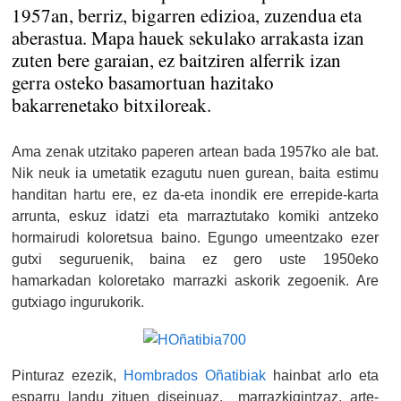
1957an, berriz, bigarren edizioa, zuzendua eta
aberastua. Mapa hauek sekulako arrakasta izan
zuten bere garaian, ez baitziren alferrik izan
gerra osteko basamortuan hazitako
bakarrenetako bitxiloreak.
Ama zenak utzitako paperen artean bada 1957ko ale bat.
Nik neuk ia umetatik ezagutu nuen gurean, baita estimu
handitan hartu ere, ez da-eta inondik ere errepide-karta
arrunta, eskuz idatzi eta marraztutako komiki antzeko
hormairudi koloretsua baino. Egungo umeentzako ezer
gutxi seguruenik, baina ez gero uste 1950eko
hamarkadan koloretako marrazki askorik zegoenik. Are
gutxiago ingurukorik.
Pinturaz ezezik,
Hombrados Oñatibiak
hainbat arlo eta
esparru landu zituen diseinuaz, marrazkigintzaz, arte-