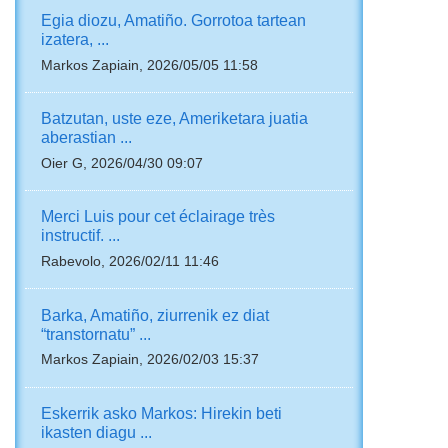
Egia diozu, Amatiño. Gorrotoa tartean
izatera, ...
Markos Zapiain, 2026/05/05 11:58
Batzutan, uste eze, Ameriketara juatia
aberastian ...
Oier G, 2026/04/30 09:07
Merci Luis pour cet éclairage très
instructif. ...
Rabevolo, 2026/02/11 11:46
Barka, Amatiño, ziurrenik ez diat
“transtornatu” ...
Markos Zapiain, 2026/02/03 15:37
Eskerrik asko Markos: Hirekin beti
ikasten diagu ...