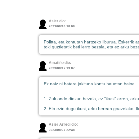
Asier dio:
2023/08/16 18:08
Politta, eta kontutan hartzeko liburua. Eskerrik 
toki guztietatik beti lerro bezala, eta ez arku bez
Amatiño dio:
2023/08/17 13:07
Ez naiz ni batere jakituna kontu hauetan baina...
1. Zuk ondo diozun bezala, ez "ikusi" arren, ark
2. Eta ezin dugu ikusi, arku berean goazelako. I
Asier Arregi dio:
2023/08/27 22:48