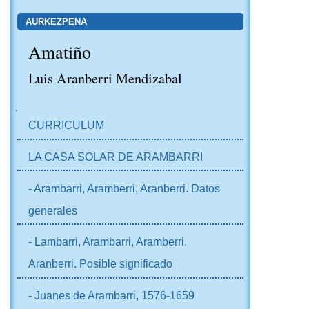
AURKEZPENA
Amatiño
Luis Aranberri Mendizabal
NABIGAZIOA
CURRICULUM
LA CASA SOLAR DE ARAMBARRI
- Arambarri, Aramberri, Aranberri. Datos
generales
- Lambarri, Arambarri, Aramberri,
Aranberri. Posible significado
- Juanes de Arambarri, 1576-1659