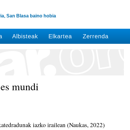
ia, San Blasa baino hobia
a
Albisteak
Elkartea
Zerrenda
es mundi
katedradunak iazko irailean (Naukas, 2022)