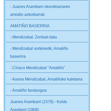
- Juanes Arambarri okondoarraren
amodio azkoitiarrak
AMATIÑO BASERRIA
- Mendizabal. Zenbait datu
- Mendizabal sortetxetik, Amatiño
baserrira
- Ciriaco Mendizabal "Amatiño"
- Aurora Mendizabal, Amatiñoko kaletarra
- Amatiño fandangoa
Juanes Arambarri (1576) - Koldo
Aranberri (1908)