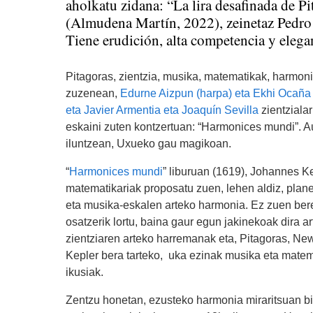
aholkatu zidana: “La lira desafinada de Pi
(Almudena Martín, 2022), zeinetaz Pedro
Tiene erudición, alta competencia y elegan
Pitagoras, zientzia, musika, matematikak, harmon
zuzenean,
Edurne Aizpun (harpa) eta Ekhi Ocaña (
eta Javier Armentia eta Joaquín Sevilla
zientzialar
eskaini zuten kontzertuan: “Harmonices mundi”. A
iluntzean, Uxueko gau magikoan.
“
Harmonices mundi
” liburuan (1619), Johannes K
matematikariak proposatu zuen, lehen aldiz, pl
eta musika-eskalen arteko harmonia. Ez zuen bere
osatzerik lortu, baina gaur egun jakinekoak dira a
zientziaren arteko harremanak eta, Pitagoras, New
Kepler bera tarteko, uka ezinak musika eta matem
ikusiak.
Zentzu honetan, ezusteko harmonia miraritsuan bi