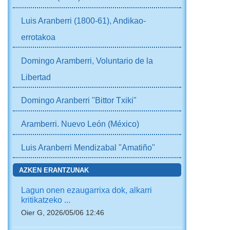
Luis Aranberri (1800-61), Andikao-
errotakoa
Domingo Aramberri, Voluntario de la
Libertad
Domingo Aranberri "Bittor Txiki"
Aramberri. Nuevo León (México)
Luis Aranberri Mendizabal "Amatiño"
AZKEN ERANTZUNAK
Lagun onen ezaugarrixa dok, alkarri
kritikatzeko ...
Oier G, 2026/05/06 12:46