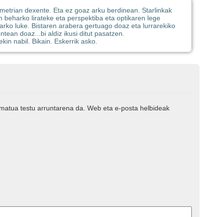
ometrian dexente. Eta ez goaz arku berdinean. Starlinkak
beharko lirateke eta perspektiba eta optikaren lege
arko luke. Bistaren arabera gertuago doaz eta lurrarekiko
ean doaz...bi aldiz ikusi ditut pasatzen.
ekin nabil. Bikain. Eskerrik asko.
rmatua testu arruntarena da. Web eta e-posta helbideak