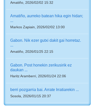
Amatiño, 2026/02/02 15:32
Amatiño, aurreko batean hika egin hidan;
...
Markos Zapiain, 2026/02/02 13:00
Gabon. Nik ezer gutxi dakit gai horretaz.
...
Amatiño, 2026/01/25 22:15
Gabon. Post honekin zerikusirik ez
daukan ...
Haritz Aramberri, 2026/01/24 22:06
berri pozgarria bai. Arrate Irratiarekin ...
Sosola, 2026/01/15 20:37