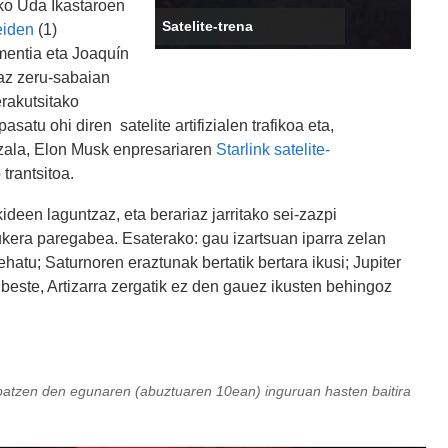
ko Uda Ikastaroen
Satelite-trena
eiden
(1)
mentia eta Joaquín
oaz zeru-sabaian
rakutsitako
satu ohi diren satelite artifizialen trafikoa eta,
ezala, Elon Musk enpresariaren
Starlink satelite-
trantsitoa.
kideen laguntzaz, eta berariaz jarritako sei-zazpi
aukera paregabea. Esaterako: gau izartsuan iparra zelan
ehatu; Saturnoren eraztunak bertatik bertara ikusi; Jupiter
k beste, Artizarra zergatik ez den gauez ikusten behingoz
patzen den egunaren (abuztuaren 10ean) inguruan hasten baitira