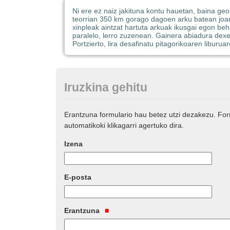
Ni ere ez naiz jakituna kontu hauetan, baina ge
teorrian 350 km gorago dagoen arku batean joan 
xinpleak aintzat hartuta arkuak ikusgai egon beh
paralelo, lerro zuzenean. Gainera abiadura dexent
Portzierto, lira desafinatu pitagorikoaren liburuar
Iruzkina gehitu
Erantzuna formulario hau betez utzi dezakezu. Fo
automatikoki klikagarri agertuko dira.
Izena
E-posta
Erantzuna