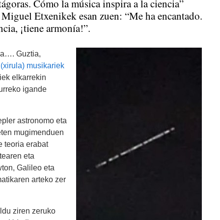
tágoras. Cómo la música inspira a la ciencia”
 Miguel Etxenikek esan zuen: “Me ha encantado.
cia, ¡tiene armonía!”.
ia…. Guztia,
xirula) musikariek
iek elkarrekin
urreko igande
epler astronomo eta
aneten mugimenduen
 teoria erabat
rtearen eta
ton, Galileo eta
atikaren arteko zer
ldu ziren zeruko