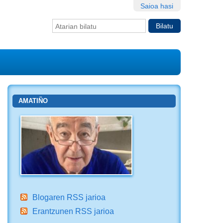
Saioa hasi
Bilatu atarian
Bilaketa
aurreratua…
AMATIÑO
Blogaren RSS jarioa
Erantzunen RSS jarioa