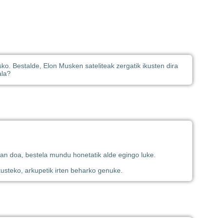
asko. Bestalde, Elon Musken sateliteak zergatik ikusten dira
ala?
uan doa, bestela mundu honetatik alde egingo luke.
kusteko, arkupetik irten beharko genuke.