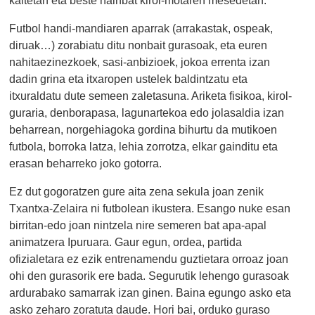
Futbol handi-mandiaren aparrak (arrakastak, ospeak,
diruak…) zorabiatu ditu nonbait gurasoak, eta euren
nahitaezinezkoek, sasi-anbizioek, jokoa errenta izan
dadin grina eta itxaropen ustelek baldintzatu eta
itxuraldatu dute semeen zaletasuna. Ariketa fisikoa, kirol-
guraria, denborapasa, lagunartekoa edo jolasaldia izan
beharrean, norgehiagoka gordina bihurtu da mutikoen
futbola, borroka latza, lehia zorrotza, elkar gainditu eta
erasan beharreko joko gotorra.
Ez dut gogoratzen gure aita zena sekula joan zenik
Txantxa-Zelaira ni futbolean ikustera. Esango nuke esan
birritan-edo joan nintzela nire semeren bat apa-apal
animatzera Ipuruara. Gaur egun, ordea, partida
ofizialetara ez ezik entrenamendu guztietara orroaz joan
ohi den gurasorik ere bada. Segurutik lehengo gurasoak
ardurabako samarrak izan ginen. Baina egungo asko eta
asko zeharo zoratuta daude. Hori bai, orduko guraso