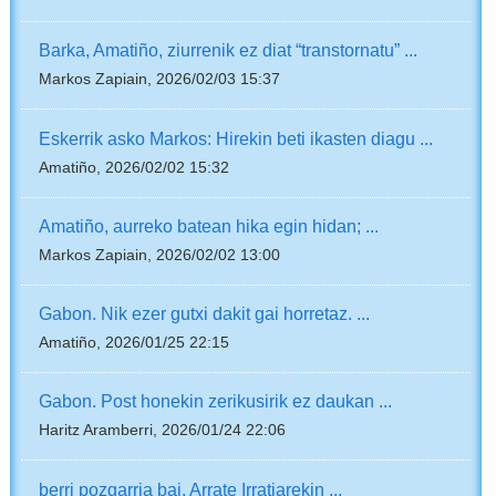
Barka, Amatiño, ziurrenik ez diat “transtornatu” ...
Markos Zapiain, 2026/02/03 15:37
Eskerrik asko Markos: Hirekin beti ikasten diagu ...
Amatiño, 2026/02/02 15:32
Amatiño, aurreko batean hika egin hidan; ...
Markos Zapiain, 2026/02/02 13:00
Gabon. Nik ezer gutxi dakit gai horretaz. ...
Amatiño, 2026/01/25 22:15
Gabon. Post honekin zerikusirik ez daukan ...
Haritz Aramberri, 2026/01/24 22:06
berri pozgarria bai. Arrate Irratiarekin ...