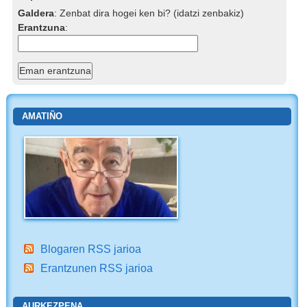
Galdera
:
Zenbat dira hogei ken bi? (idatzi zenbakiz)
Erantzuna
:
AMATIÑO
Blogaren RSS jarioa
Erantzunen RSS jarioa
AURKEZPENA