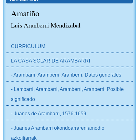
Amatiño
Luis Aranberri Mendizabal
NABIGAZIOA
CURRICULUM
LA CASA SOLAR DE ARAMBARRI
- Arambarri, Aramberri, Aranberri. Datos generales
- Lambarri, Arambarri, Aramberri, Aranberri. Posible
significado
- Juanes de Arambarri, 1576-1659
- Juanes Arambarri okondoarraren amodio
azkoitiarrak