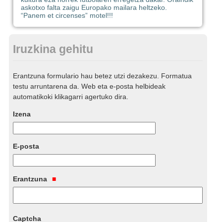
askotxo falta zaigu Europako mailara heltzeko.
“Panem et circenses” motel!!!
Iruzkina gehitu
Erantzuna formulario hau betez utzi dezakezu. Formatua
testu arruntarena da. Web eta e-posta helbideak
automatikoki klikagarri agertuko dira.
Izena
E-posta
Erantzuna
Captcha