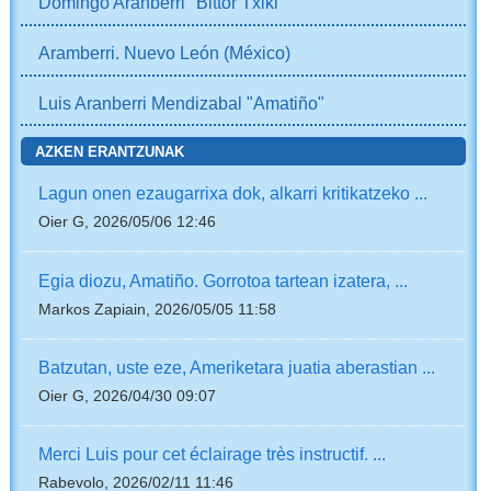
Domingo Aranberri "Bittor Txiki"
Aramberri. Nuevo León (México)
Luis Aranberri Mendizabal "Amatiño"
AZKEN ERANTZUNAK
Lagun onen ezaugarrixa dok, alkarri kritikatzeko ...
Oier G, 2026/05/06 12:46
Egia diozu, Amatiño. Gorrotoa tartean izatera, ...
Markos Zapiain, 2026/05/05 11:58
Batzutan, uste eze, Ameriketara juatia aberastian ...
Oier G, 2026/04/30 09:07
Merci Luis pour cet éclairage très instructif. ...
Rabevolo, 2026/02/11 11:46