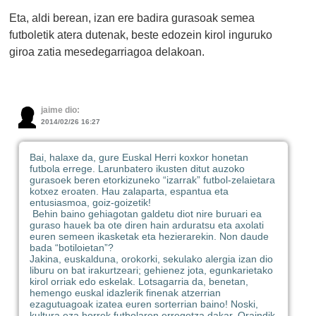
Eta, aldi berean, izan ere badira gurasoak semea
futboletik atera dutenak, beste edozein kirol inguruko
giroa zatia mesedegarriagoa delakoan.
jaime dio:
2014/02/26 16:27
Bai, halaxe da, gure Euskal Herri koxkor honetan
futbola errege. Larunbatero ikusten ditut auzoko
gurasoek beren etorkizuneko “izarrak” futbol-zelaietara
kotxez eroaten. Hau zalaparta, espantua eta
entusiasmoa, goiz-goizetik!
Behin baino gehiagotan galdetu diot nire buruari ea
guraso hauek ba ote diren hain arduratsu eta axolati
euren semeen ikasketak eta hezierarekin. Non daude
bada “botiloietan”?
Jakina, euskalduna, orokorki, sekulako alergia izan dio
liburu on bat irakurtzeari; gehienez jota, egunkarietako
kirol orriak edo eskelak. Lotsagarria da, benetan,
hemengo euskal idazlerik finenak atzerrian
ezagutuagoak izatea euren sorterrian baino! Noski,
kultura eza horrek futbolaren erregetza dakar. Oraindik