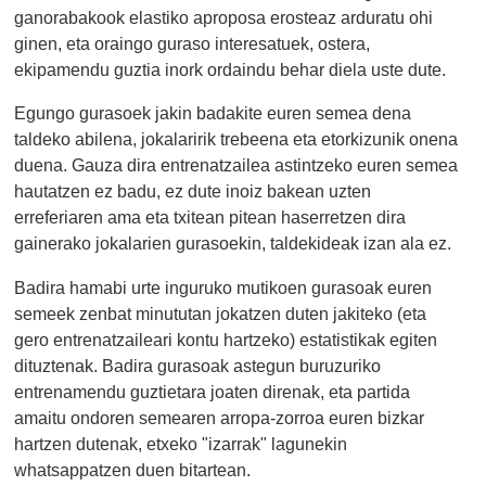
ganorabakook elastiko aproposa erosteaz arduratu ohi
ginen, eta oraingo guraso interesatuek, ostera,
ekipamendu guztia inork ordaindu behar diela uste dute.
Egungo gurasoek jakin badakite euren semea dena
taldeko abilena, jokalaririk trebeena eta etorkizunik onena
duena. Gauza dira entrenatzailea astintzeko euren semea
hautatzen ez badu, ez dute inoiz bakean uzten
erreferiaren ama eta txitean pitean haserretzen dira
gainerako jokalarien gurasoekin, taldekideak izan ala ez.
Badira hamabi urte inguruko mutikoen gurasoak euren
semeek zenbat minututan jokatzen duten jakiteko (eta
gero entrenatzaileari kontu hartzeko) estatistikak egiten
dituztenak. Badira gurasoak astegun buruzuriko
entrenamendu guztietara joaten direnak, eta partida
amaitu ondoren semearen arropa-zorroa euren bizkar
hartzen dutenak, etxeko "izarrak" lagunekin
whatsappatzen duen bitartean.