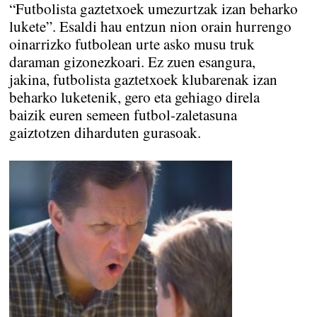
“Futbolista gaztetxoek umezurtzak izan beharko
lukete”. Esaldi hau entzun nion orain hurrengo
oinarrizko futbolean urte asko musu truk
daraman gizonezkoari. Ez zuen esangura,
jakina, futbolista gaztetxoek klubarenak izan
beharko luketenik, gero eta gehiago direla
baizik euren semeen futbol-zaletasuna
gaiztotzen diharduten gurasoak.