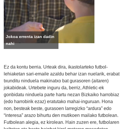
Jokoa errenta izan dadin
nahi
Ez da kontu berria. Urteak dira, ikastolarteko futbol-
lehiaketan sari-emaile azaldu behar izan nuelarik, erabat
txunditu ninduela makinatxo bat gurasoren (aitaren)
jokabideak. Urtebete inguru da, berriz, Athletic-ek
gonbidatu ninduela parte hartu nezan Bizkaiko harrobiaz
(edo harrobirik ezaz) eratutako mahai-inguruan. Hona
non, besteak beste, gurasoen larregizko “ardura” edo
“interesa” arazo bihurtu den mutikoen mailako futbolean.
Futbolean alegia, ez kirolean. Hain zuzen ere, futbolaren
kaltetan eta beste hainbat kirol-motaren mesedetan.