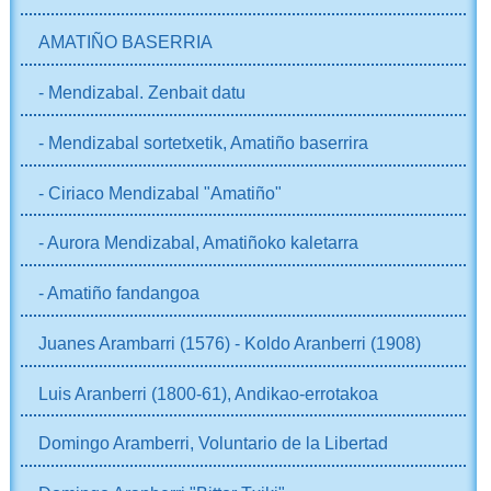
AMATIÑO BASERRIA
- Mendizabal. Zenbait datu
- Mendizabal sortetxetik, Amatiño baserrira
- Ciriaco Mendizabal "Amatiño"
- Aurora Mendizabal, Amatiñoko kaletarra
- Amatiño fandangoa
Juanes Arambarri (1576) - Koldo Aranberri (1908)
Luis Aranberri (1800-61), Andikao-errotakoa
Domingo Aramberri, Voluntario de la Libertad