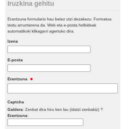
Iruzkina gehitu
Erantzuna formulario hau betez utzi dezakezu. Formatua
testu arruntarena da. Web eta e-posta helbideak
automatikoki klikagarri agertuko dira.
Izena
E-posta
Erantzuna
Captcha
Galdera
:
Zenbat dira hiru ken lau (idatzi zenbakiz) ?
Erantzuna
: