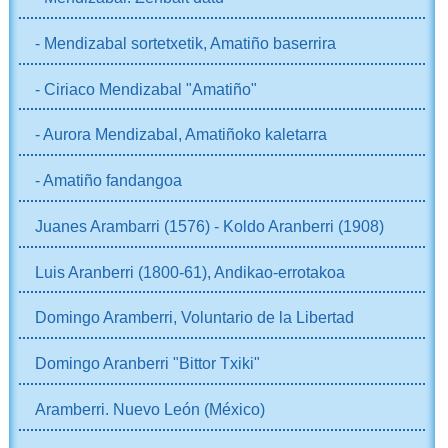
- Mendizabal sortetxetik, Amatiño baserrira
- Ciriaco Mendizabal "Amatiño"
- Aurora Mendizabal, Amatiñoko kaletarra
- Amatiño fandangoa
Juanes Arambarri (1576) - Koldo Aranberri (1908)
Luis Aranberri (1800-61), Andikao-errotakoa
Domingo Aramberri, Voluntario de la Libertad
Domingo Aranberri "Bittor Txiki"
Aramberri. Nuevo León (México)