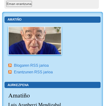
AMATIÑO
Blogaren RSS jarioa
Erantzunen RSS jarioa
AURKEZPENA
Amatiño
Luis Aranberri Mendizabal