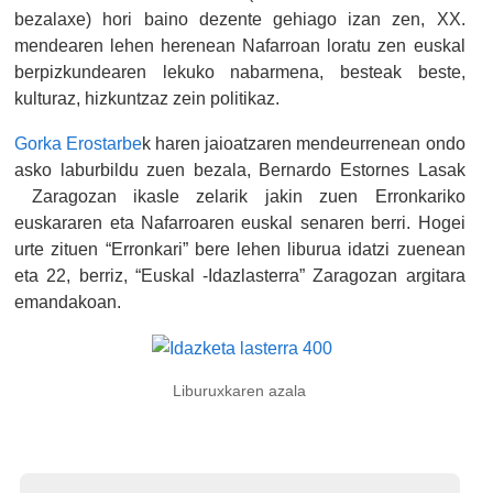
bezalaxe) hori baino dezente gehiago izan zen, XX.
mendearen lehen herenean Nafarroan loratu zen euskal
berpizkundearen lekuko nabarmena, besteak beste,
kulturaz, hizkuntzaz zein politikaz.
Gorka Erostarbe
k haren jaioatzaren mendeurrenean ondo
asko laburbildu zuen bezala, Bernardo Estornes Lasak
Zaragozan ikasle zelarik jakin zuen Erronkariko
euskararen eta Nafarroaren euskal senaren berri. Hogei
urte zituen “Erronkari” bere lehen liburua idatzi zuenean
eta 22, berriz, “Euskal -Idazlasterra” Zaragozan argitara
emandakoan.
Liburuxkaren azala