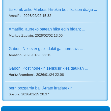
Eskerrik asko Markos: Hirekin beti ikasten diagu ...
Amatiño, 2026/02/02 15:32
Amatiño, aurreko batean hika egin hidan; ...
Markos Zapiain, 2026/02/02 13:00
Gabon. Nik ezer gutxi dakit gai horretaz. ...
Amatiño, 2026/01/25 22:15
Gabon. Post honekin zerikusirik ez daukan ...
Haritz Aramberri, 2026/01/24 22:06
berri pozgarria bai. Arrate Irratiarekin ...
Sosola, 2026/01/15 20:37