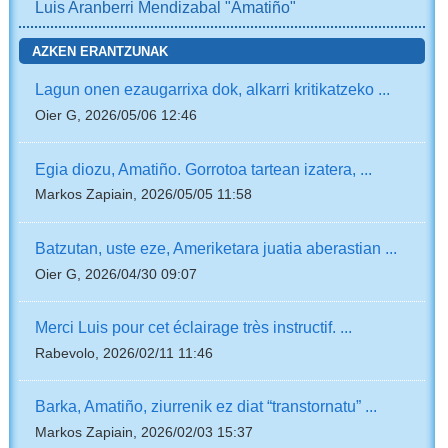
Luis Aranberri Mendizabal "Amatiño"
AZKEN ERANTZUNAK
Lagun onen ezaugarrixa dok, alkarri kritikatzeko ...
Oier G, 2026/05/06 12:46
Egia diozu, Amatiño. Gorrotoa tartean izatera, ...
Markos Zapiain, 2026/05/05 11:58
Batzutan, uste eze, Ameriketara juatia aberastian ...
Oier G, 2026/04/30 09:07
Merci Luis pour cet éclairage très instructif. ...
Rabevolo, 2026/02/11 11:46
Barka, Amatiño, ziurrenik ez diat “transtornatu” ...
Markos Zapiain, 2026/02/03 15:37