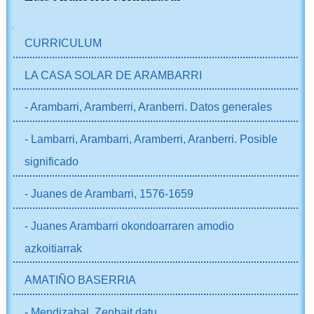
NABIGAZIOA
CURRICULUM
LA CASA SOLAR DE ARAMBARRI
- Arambarri, Aramberri, Aranberri. Datos generales
- Lambarri, Arambarri, Aramberri, Aranberri. Posible
significado
- Juanes de Arambarri, 1576-1659
- Juanes Arambarri okondoarraren amodio
azkoitiarrak
AMATIÑO BASERRIA
- Mendizabal. Zenbait datu