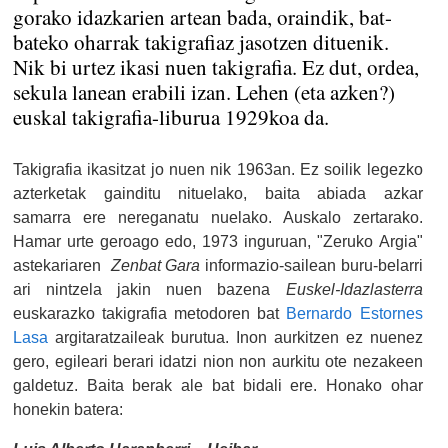
gorako idazkarien artean bada, oraindik, bat-
bateko oharrak takigrafiaz jasotzen dituenik.
Nik bi urtez ikasi nuen takigrafia. Ez dut, ordea,
sekula lanean erabili izan. Lehen (eta azken?)
euskal takigrafia-liburua 1929koa da.
Takigrafia ikasitzat jo nuen nik 1963an. Ez soilik legezko
azterketak gainditu nituelako, baita abiada azkar
samarra ere nereganatu nuelako. Auskalo zertarako.
Hamar urte geroago edo, 1973 inguruan, "Zeruko Argia"
astekariaren
Zenbat Gara
informazio-sailean buru-belarri
ari nintzela jakin nuen bazena
Euskel-Idazlasterra
euskarazko takigrafia metodoren bat
Bernardo Estornes
Lasa
argitaratzaileak burutua. Inon aurkitzen ez nuenez
gero, egileari berari idatzi nion non aurkitu ote nezakeen
galdetuz. Baita berak ale bat bidali ere. Honako ohar
honekin batera: