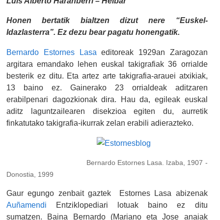
Luis Alberto Haranberri – Heibar
Honen bertatik bialtzen dizut nere “Euskel-
Idazlasterra”. Ez dezu bear pagatu honengatik.
Bernardo Estornes Lasa
editoreak 1929an Zaragozan
argitara emandako lehen euskal takigrafiak 36 orrialde
besterik ez ditu. Eta artez arte takigrafia-arauei atxikiak,
13 baino ez. Gainerako 23 orrialdeak aditzaren
erabilpenari dagozkionak dira. Hau da, egileak euskal
aditz laguntzailearen disekzioa egiten du, aurretik
finkatutako takigrafia-ikurrak zelan erabili adierazteko.
Bernardo Estornes Lasa. Izaba, 1907 -
Donostia, 1999
Gaur egungo zenbait gaztek Estornes Lasa abizenak
Auñamendi
Entziklopediari lotuak baino ez ditu
sumatzen. Baina Bernardo (Mariano eta Jose anaiak