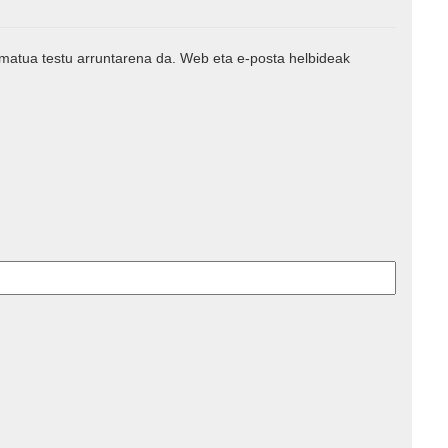
rmatua testu arruntarena da. Web eta e-posta helbideak