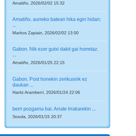
Amatiño, 2026/02/02 15:32
Amatiño, aurreko batean hika egin hidan;
...
Markos Zapiain, 2026/02/02 13:00
Gabon. Nik ezer gutxi dakit gai horretaz.
...
Amatiño, 2026/01/25 22:15
Gabon. Post honekin zerikusirik ez
daukan ...
Haritz Aramberri, 2026/01/24 22:06
berri pozgarria bai. Arrate Irratiarekin ...
Sosola, 2026/01/15 20:37