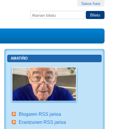
Saioa hasi
Bilatu atarian
Bilaketa
aurreratua…
AMATIÑO
Blogaren RSS jarioa
Erantzunen RSS jarioa