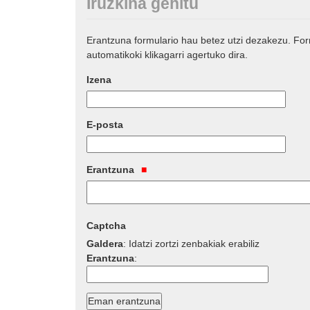
Iruzkina gehitu
Erantzuna formulario hau betez utzi dezakezu. Fo
automatikoki klikagarri agertuko dira.
Izena
E-posta
Erantzuna
Captcha
Galdera
:
Idatzi zortzi zenbakiak erabiliz
Erantzuna
: