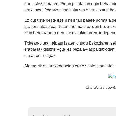
ene ustez, urriaren 25ean jai ala lan egin behar o
erakusten, frogatzen eta salatzen duen gizarte bat
Ez dut uste beste ezein herritan batere normala 
arabera aldatzea. Batere normala ez den bezalaxe f
zein herritaz ari garen ere ez jakin arren, indepen
Txitean-pitean aipatu izaten ditugu Eskoziaren ze
erabakiak dituzte --guk ez bezala-- aspalditxodani
eta aberri-mugak.
Alderdirik oinarrizkoenetan ere ez baldin bagato
EFE albiste-agent