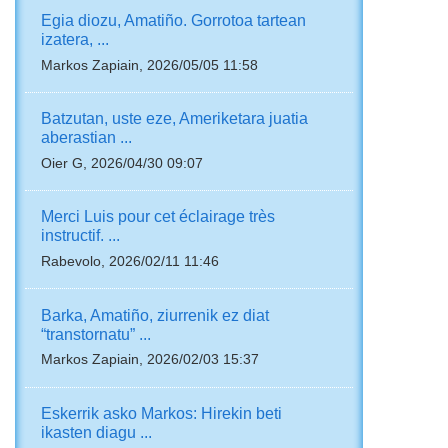
Egia diozu, Amatiño. Gorrotoa tartean
izatera, ...
Markos Zapiain, 2026/05/05 11:58
Batzutan, uste eze, Ameriketara juatia
aberastian ...
Oier G, 2026/04/30 09:07
Merci Luis pour cet éclairage très
instructif. ...
Rabevolo, 2026/02/11 11:46
Barka, Amatiño, ziurrenik ez diat
“transtornatu” ...
Markos Zapiain, 2026/02/03 15:37
Eskerrik asko Markos: Hirekin beti
ikasten diagu ...