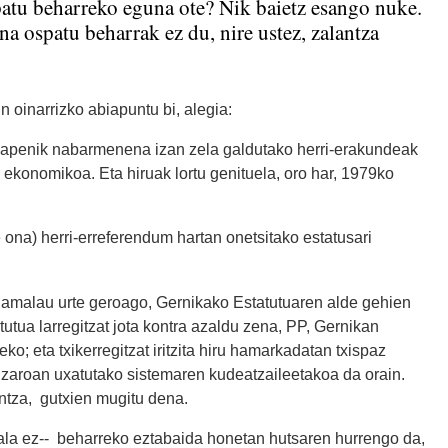
atu beharreko eguna ote? Nik baietz esango nuke.
na ospatu beharrak ez du, nire ustez, zalantza
 oinarrizko abiapuntu bi, alegia:
rikapenik nabarmenena izan zela galdutako herri-erakundeak
 ekonomikoa. Eta hiruak lortu genituela, oro har, 1979ko
 ona) herri-erreferendum hartan onetsitako estatusari
 hamalau urte geroago, Gernikako Estatutuaren alde gehien
utua larregitzat jota kontra azaldu zena, PP, Gernikan
ko; eta txikerregitzat iritzita hiru hamarkadatan txispaz
luzaroan uxatutako sistemaren kudeatzaileetakoa da orain.
ntza, gutxien mugitu dena.
–ala ez-- beharreko eztabaida honetan hutsaren hurrengo da,