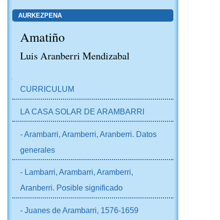
AURKEZPENA
Amatiño
Luis Aranberri Mendizabal
NABIGAZIOA
CURRICULUM
LA CASA SOLAR DE ARAMBARRI
- Arambarri, Aramberri, Aranberri. Datos
generales
- Lambarri, Arambarri, Aramberri,
Aranberri. Posible significado
- Juanes de Arambarri, 1576-1659