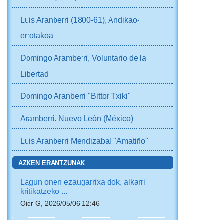
Luis Aranberri (1800-61), Andikao-
errotakoa
Domingo Aramberri, Voluntario de la
Libertad
Domingo Aranberri "Bittor Txiki"
Aramberri. Nuevo León (México)
Luis Aranberri Mendizabal "Amatiño"
AZKEN ERANTZUNAK
Lagun onen ezaugarrixa dok, alkarri
kritikatzeko ...
Oier G, 2026/05/06 12:46