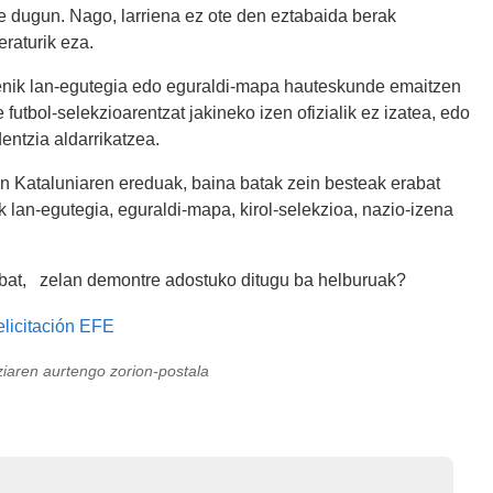
te dugun. Nago, larriena ez ote den eztabaida berak
eraturik eza.
denik lan-egutegia edo eguraldi-mapa hauteskunde emaitzen
utbol-selekzioarentzat jakineko izen ofizialik ez izatea, edo
dentzia aldarrikatzea.
in Kataluniaren ereduak, baina batak zein besteak erabat
k lan-egutegia, eguraldi-mapa, kirol-selekzioa, nazio-izena
z bat, zelan demontre adostuko ditugu ba helburuak?
ziaren aurtengo zorion-postala