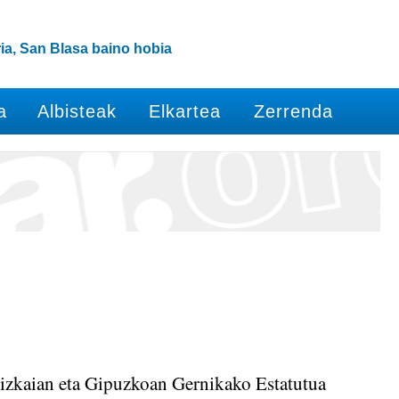
ia, San Blasa baino hobia
a
Albisteak
Elkartea
Zerrenda
Bizkaian eta Gipuzkoan Gernikako Estatutua