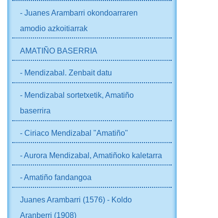
- Juanes Arambarri okondoarraren
amodio azkoitiarrak
AMATIÑO BASERRIA
- Mendizabal. Zenbait datu
- Mendizabal sortetxetik, Amatiño
baserrira
- Ciriaco Mendizabal "Amatiño"
- Aurora Mendizabal, Amatiñoko kaletarra
- Amatiño fandangoa
Juanes Arambarri (1576) - Koldo
Aranberri (1908)