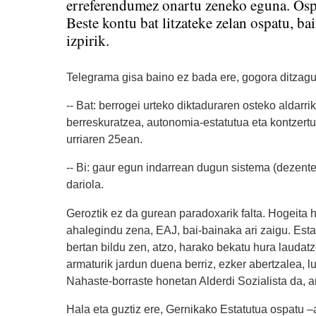
erreferendumez onartu zeneko eguna. Osp
Beste kontu bat litzateke zelan ospatu, bai
izpirik.
Telegrama gisa baino ez bada ere, gogora ditzagun
-- Bat: berrogei urteko diktaduraren osteko aldar
berreskuratzea, autonomia-estatutua eta kontzertu
urriaren 25ean.
-- Bi: gaur egun indarrean dugun sistema (dezente
dariola.
Geroztik ez da gurean paradoxarik falta. Hogeita
ahalegindu zena, EAJ, bai-bainaka ari zaigu. Estat
bertan bildu zen, atzo, harako bekatu hura laudatze
armaturik jardun duena berriz, ezker abertzalea, 
Nahaste-borraste honetan Alderdi Sozialista da, a
Hala eta guztiz ere, Gernikako Estatutua ospatu 