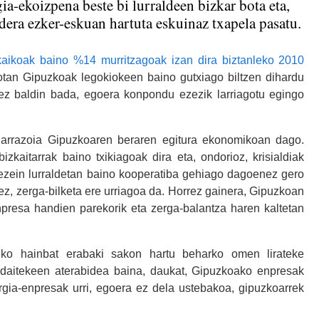
ia-ekoizpena beste bi lurraldeen bizkar bota eta,
dera ezker-eskuan hartuta eskuinaz txapela pasatu.
kaikoak baino %14 murritzagoak izan dira biztanleko 2010
tan Gipuzkoak legokiokeen baino gutxiago biltzen dihardu
n ez baldin bada, egoera konpondu ezezik larriagotu egingo
o arrazoia Gipuzkoaren beraren egitura ekonomikoan dago.
zkaitarrak baino txikiagoak dira eta, ondorioz, krisialdiak
 ezein lurraldetan baino kooperatiba gehiago dagoenez gero
ez, zerga-bilketa ere urriagoa da. Horrez gainera, Gipuzkoan
resa handien parekorik eta zerga-balantza haren kaltetan
zeko hainbat erabaki sakon hartu beharko omen lirateke
 daitekeen aterabidea baina, daukat, Gipuzkoako enpresak
ergia-enpresak urri, egoera ez dela ustebakoa, gipuzkoarrek