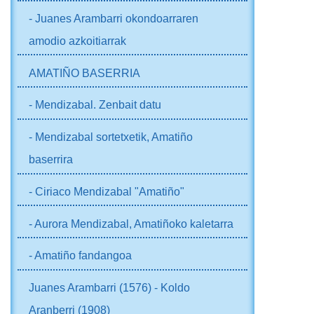
- Juanes Arambarri okondoarraren
amodio azkoitiarrak
AMATIÑO BASERRIA
- Mendizabal. Zenbait datu
- Mendizabal sortetxetik, Amatiño
baserrira
- Ciriaco Mendizabal "Amatiño"
- Aurora Mendizabal, Amatiñoko kaletarra
- Amatiño fandangoa
Juanes Arambarri (1576) - Koldo
Aranberri (1908)