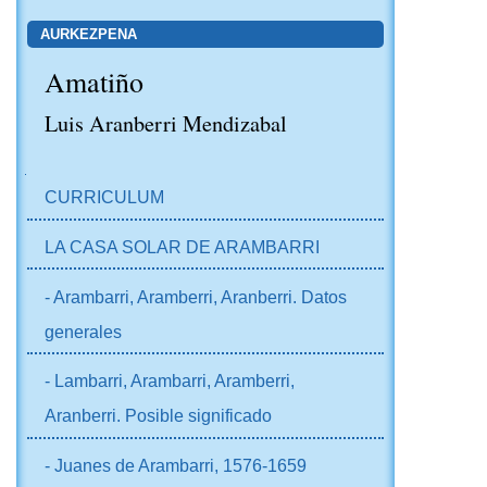
AURKEZPENA
Amatiño
Luis Aranberri Mendizabal
NABIGAZIOA
CURRICULUM
LA CASA SOLAR DE ARAMBARRI
- Arambarri, Aramberri, Aranberri. Datos
generales
- Lambarri, Arambarri, Aramberri,
Aranberri. Posible significado
- Juanes de Arambarri, 1576-1659