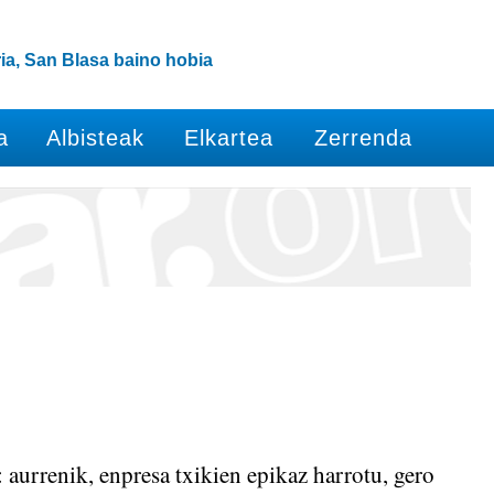
ia, San Blasa baino hobia
a
Albisteak
Elkartea
Zerrenda
 aurrenik, enpresa txikien epikaz harrotu, gero