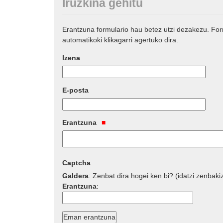
Iruzkina gehitu
Erantzuna formulario hau betez utzi dezakezu. Fo
automatikoki klikagarri agertuko dira.
Izena
E-posta
Erantzuna
Captcha
Galdera
:
Zenbat dira hogei ken bi? (idatzi zenbaki
Erantzuna
: