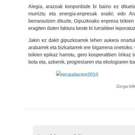
Alegia, arazoak konponbide bi baino ez dituel
murriztu eta energia-enpresak eraiki; edo A
berrarautzen dituzte, Gipuzkoako enpresa txikie
eragiten duten faktura beste bi lurraldeei leporatuz
Jakin ez dakit gipuzkoarrek lehen aukera onartu
arabarrek eta bizkaitarrek ere bigarrena onetsiko
txikien epikaz harrotu, gero kooperatiben lirikaz
bota eta, azkenik, progresiaren eta ekologiaren 
Zerga-bilketa, 2