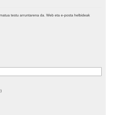
rmatua testu arruntarena da. Web eta e-posta helbideak
z)