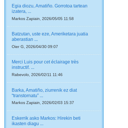
Egia diozu, Amatiño. Gorrotoa tartean
izatera, ...
Markos Zapiain, 2026/05/05 11:58
Batzutan, uste eze, Ameriketara juatia
aberastian ...
Oier G, 2026/04/30 09:07
Merci Luis pour cet éclairage très
instructif. ...
Rabevolo, 2026/02/11 11:46
Barka, Amatiño, ziurrenik ez diat
“transtornatu” ...
Markos Zapiain, 2026/02/03 15:37
Eskerrik asko Markos: Hirekin beti
ikasten diagu ...