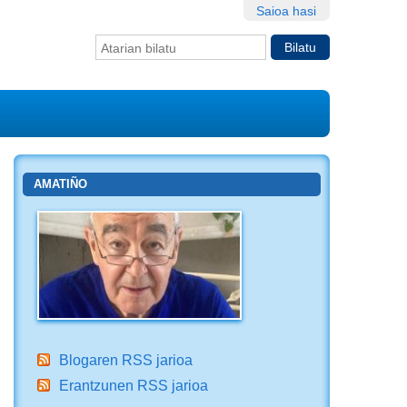
Saioa hasi
Bilatu atarian
Bilaketa
aurreratua…
AMATIÑO
Blogaren RSS jarioa
Erantzunen RSS jarioa