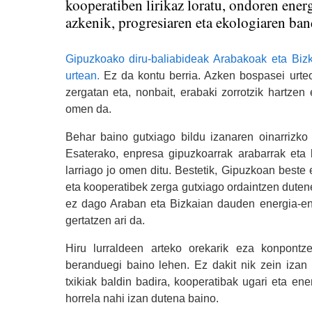
kooperatiben lirikaz loratu, ondoren energ
azkenik, progresiaren eta ekologiaren ban
Gipuzkoako diru-baliabideak Arabakoak eta Biz
urtean.
Ez da kontu berria. Azken bospasei urteo
zergatan eta, nonbait, erabaki zorrotzik hartze
omen da.
Behar baino gutxiago bildu izanaren oinarrizk
Esaterako, enpresa gipuzkoarrak arabarrak eta bi
larriago jo omen ditu. Bestetik, Gipuzkoan beste
eta kooperatibek zerga gutxiago ordaintzen duten
ez dago Araban eta Bizkaian dauden energia-enp
gertatzen ari da.
Hiru lurraldeen arteko orekarik eza konpont
beranduegi baino lehen. Ez dakit nik zein izan
txikiak baldin badira, kooperatibak ugari eta en
horrela nahi izan dutena baino.