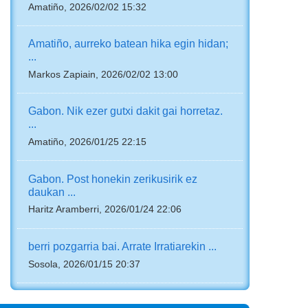
Amatiño, 2026/02/02 15:32
Amatiño, aurreko batean hika egin hidan;
...
Markos Zapiain, 2026/02/02 13:00
Gabon. Nik ezer gutxi dakit gai horretaz.
...
Amatiño, 2026/01/25 22:15
Gabon. Post honekin zerikusirik ez
daukan ...
Haritz Aramberri, 2026/01/24 22:06
berri pozgarria bai. Arrate Irratiarekin ...
Sosola, 2026/01/15 20:37