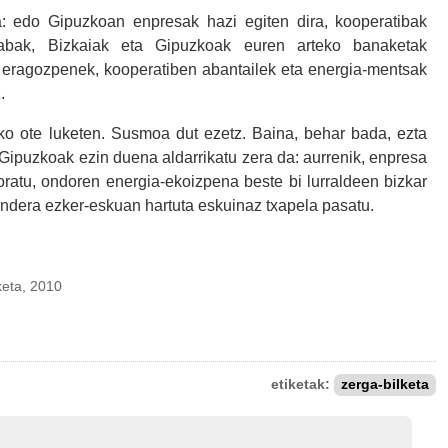
a: edo Gipuzkoan enpresak hazi egiten dira, kooperatibak
rabak, Bizkaiak eta Gipuzkoak euren arteko banaketak
n eragozpenek, kooperatiben abantailek eta energia-mentsak
.
ko ote luketen. Susmoa dut ezetz. Baina, behar bada, ezta
. Gipuzkoak ezin duena aldarrikatu zera da: aurrenik, enpresa
 loratu, ondoren energia-ekoizpena beste bi lurraldeen bizkar
bandera ezker-eskuan hartuta eskuinaz txapela pasatu.
010
etiketak:
zerga-bilketa