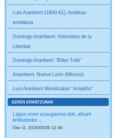
Luis Aranberri (1800-61), Andikao-
errotakoa
Domingo Aramberri, Voluntario de la
Libertad
Domingo Aranberri "Bittor Txiki"
Aramberri. Nuevo León (México)
Luis Aranberri Mendizabal "Amatiño"
AZKEN ERANTZUNAK
Lagun onen ezaugarrixa dok, alkarri
kritikatzeko ...
Oier G, 2026/05/06 12:46