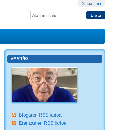
Saioa hasi
Bilatu atarian
Bilaketa
aurreratua…
AMATIÑO
Blogaren RSS jarioa
Erantzunen RSS jarioa