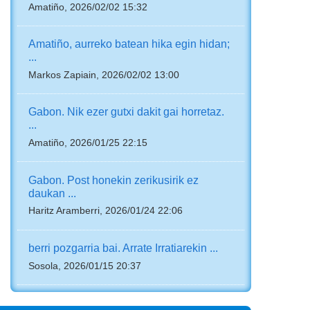
Amatiño, 2026/02/02 15:32
Amatiño, aurreko batean hika egin hidan;
...
Markos Zapiain, 2026/02/02 13:00
Gabon. Nik ezer gutxi dakit gai horretaz.
...
Amatiño, 2026/01/25 22:15
Gabon. Post honekin zerikusirik ez
daukan ...
Haritz Aramberri, 2026/01/24 22:06
berri pozgarria bai. Arrate Irratiarekin ...
Sosola, 2026/01/15 20:37