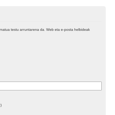
rmatua testu arruntarena da. Web eta e-posta helbideak
z)