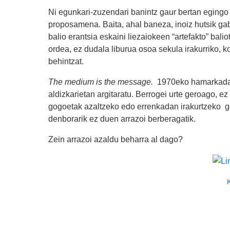
Ni egunkari-zuzendari banintz gaur bertan egingo
proposamena. Baita, ahal baneza, inoiz hutsik gab
balio erantsia eskaini liezaiokeen “artefakto” bal
ordea, ez dudala liburua osoa sekula irakurriko,
behintzat.
The medium is the message.
1970eko hamarkadan a
aldizkarietan argitaratu. Berrogei urte geroago, e
gogoetak azaltzeko edo errenkadan irakurtzeko gog
denborarik ez duen arrazoi berberagatik.
Zein arrazoi azaldu beharra al dago?