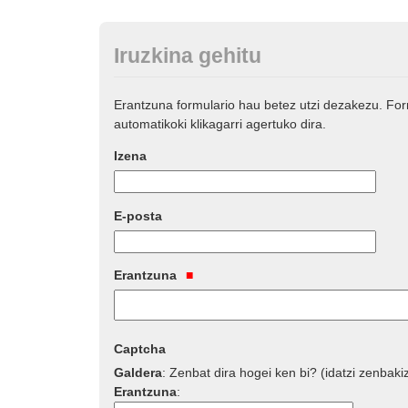
Iruzkina gehitu
Erantzuna formulario hau betez utzi dezakezu. Fo
automatikoki klikagarri agertuko dira.
Izena
E-posta
Erantzuna
Captcha
Galdera
:
Zenbat dira hogei ken bi? (idatzi zenbaki
Erantzuna
: