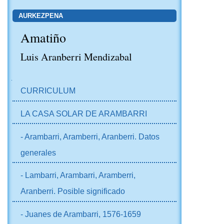
AURKEZPENA
Amatiño
Luis Aranberri Mendizabal
NABIGAZIOA
CURRICULUM
LA CASA SOLAR DE ARAMBARRI
- Arambarri, Aramberri, Aranberri. Datos
generales
- Lambarri, Arambarri, Aramberri,
Aranberri. Posible significado
- Juanes de Arambarri, 1576-1659