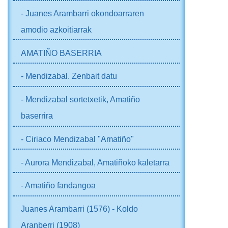
- Juanes Arambarri okondoarraren
amodio azkoitiarrak
AMATIÑO BASERRIA
- Mendizabal. Zenbait datu
- Mendizabal sortetxetik, Amatiño
baserrira
- Ciriaco Mendizabal "Amatiño"
- Aurora Mendizabal, Amatiñoko kaletarra
- Amatiño fandangoa
Juanes Arambarri (1576) - Koldo
Aranberri (1908)