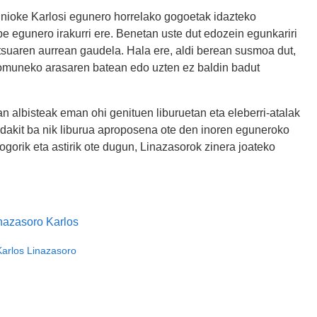
 nioke Karlosi egunero horrelako gogoetak idazteko
e egunero irakurri ere. Benetan uste dut edozein egunkariri
iotsuaren aurrean gaudela. Hala ere, aldi berean susmoa dut,
 komuneko arasaren batean edo uzten ez baldin badut
lbisteak eman ohi genituen liburuetan eta eleberri-atalak
z dakit ba nik liburua aproposena ote den inoren eguneroko
orik eta astirik ote dugun, Linazasorok zinera joateko
Karlos Linazasoro