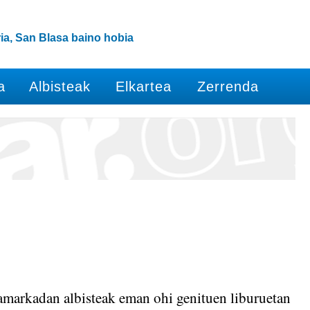
ia, San Blasa baino hobia
a
Albisteak
Elkartea
Zerrenda
markadan albisteak eman ohi genituen liburuetan