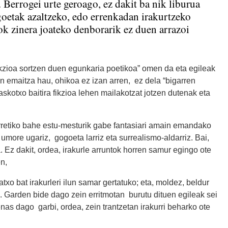
u. Berrogei urte geroago, ez dakit ba nik liburua
oetak azaltzeko, edo errenkadan irakurtzeko
rok zinera joateko denborarik ez duen arrazoi
 fikzioa sortzen duen egunkaria poetikoa” omen da eta egileak
en emaitza hau, ohikoa ez izan arren, ez dela “bigarren
skotxo baitira fikzioa lehen mailakotzat jotzen dutenak eta
 aurretiko bahe estu-mesturik gabe fantasiari amain emandako
umore ugariz, gogoeta larriz eta surrealismo-aldarriz. Bai,
 Ez dakit, ordea, irakurle arruntok horren samur egingo ote
n,
xo bat irakurleri ilun samar gertatuko; eta, moldez, beldur
 Garden bide dago zein erritmotan burutu dituen egileak sei
as dago garbi, ordea, zein trantzetan irakurri beharko ote