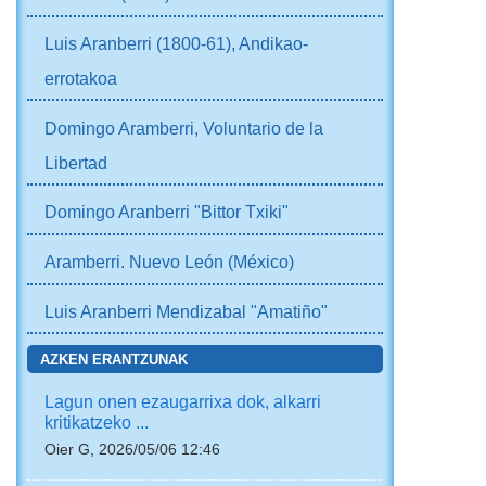
Luis Aranberri (1800-61), Andikao-
errotakoa
Domingo Aramberri, Voluntario de la
Libertad
Domingo Aranberri "Bittor Txiki"
Aramberri. Nuevo León (México)
Luis Aranberri Mendizabal "Amatiño"
AZKEN ERANTZUNAK
Lagun onen ezaugarrixa dok, alkarri
kritikatzeko ...
Oier G, 2026/05/06 12:46