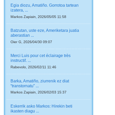
Egia diozu, Amatiño. Gorrotoa tartean
izatera, ...
Markos Zapiain, 2026/05/05 11:58
Batzutan, uste eze, Ameriketara juatia
aberastian ...
Oier G, 2026/04/30 09:07
Merci Luis pour cet éclairage très
instructif. ...
Rabevolo, 2026/02/11 11:46
Barka, Amatiño, ziurrenik ez diat
“transtornatu” ...
Markos Zapiain, 2026/02/03 15:37
Eskerrik asko Markos: Hirekin beti
ikasten diagu ...