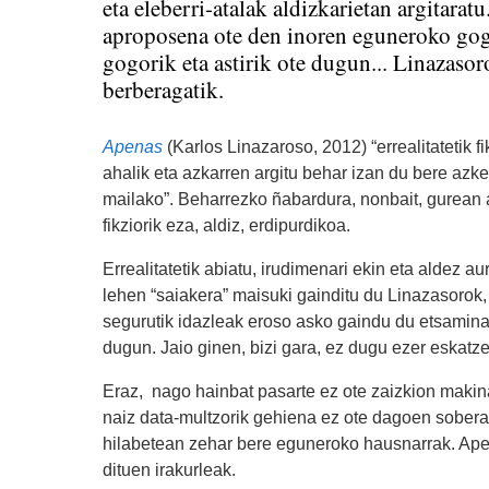
eta eleberri-atalak aldizkarietan argitarat
aproposena ote den inoren eguneroko gog
gogorik eta astirik ote dugun... Linazaso
berberagatik.
Apenas
(Karlos Linazaroso, 2012) “errealitatetik
ahalik eta azkarren argitu behar izan du bere azk
mailako”. Beharrezko ñabardura, nonbait, gurean a
fikziorik eza, aldiz, erdipurdikoa.
Errealitatetik abiatu, irudimenari ekin eta aldez
lehen “saiakera” maisuki gainditu du Linazasorok, 
segurutik idazleak eroso asko gaindu du etsamina.
dugun. Jaio ginen, bizi gara, ez dugu ezer eskatze
Eraz, nago hainbat pasarte ez ote zaizkion makinat
naiz data-multzorik gehiena ez ote dagoen sobera.
hilabetean zehar bere eguneroko hausnarrak. Apen
dituen irakurleak.