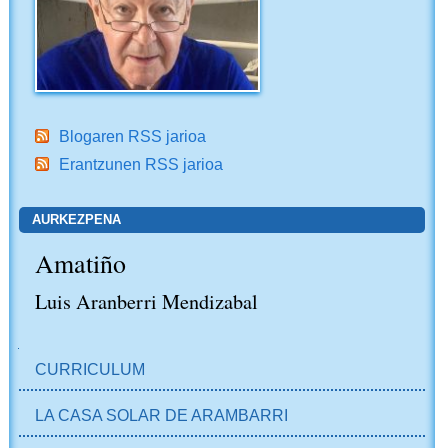
Blogaren RSS jarioa
Erantzunen RSS jarioa
AURKEZPENA
Amatiño
Luis Aranberri Mendizabal
NABIGAZIOA
CURRICULUM
LA CASA SOLAR DE ARAMBARRI