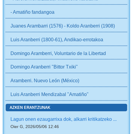
- Amatiño fandangoa
Juanes Arambarri (1576) - Koldo Aranberri (1908)
Luis Aranberri (1800-61), Andikao-errotakoa
Domingo Aramberri, Voluntario de la Libertad
Domingo Aranberri "Bittor Txiki"
Aramberri. Nuevo León (México)
Luis Aranberri Mendizabal "Amatiño"
AZKEN ERANTZUNAK
Lagun onen ezaugarrixa dok, alkarri kritikatzeko ...
Oier G, 2026/05/06 12:46