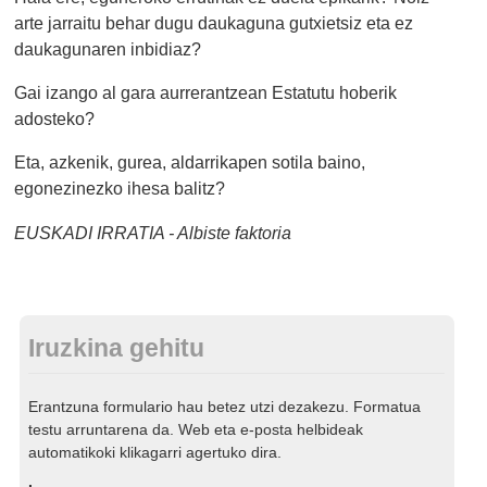
arte jarraitu behar dugu daukaguna gutxietsiz eta ez
daukagunaren inbidiaz?
Gai izango al gara aurrerantzean Estatutu hoberik
adosteko?
Eta, azkenik, gurea, aldarrikapen sotila baino,
egonezinezko ihesa balitz?
EUSKADI IRRATIA - Albiste faktoria
Iruzkina gehitu
Erantzuna formulario hau betez utzi dezakezu. Formatua
testu arruntarena da. Web eta e-posta helbideak
automatikoki klikagarri agertuko dira.