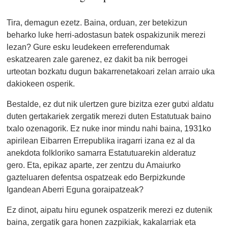
Tira, demagun ezetz. Baina, orduan, zer betekizun
beharko luke herri-adostasun batek ospakizunik merezi
lezan? Gure esku leudekeen erreferendumak
eskatzearen zale garenez, ez dakit ba nik berrogei
urteotan bozkatu dugun bakarrenetakoari zelan arraio uka
dakiokeen osperik.
Bestalde, ez dut nik ulertzen gure bizitza ezer gutxi aldatu
duten gertakariek zergatik merezi duten Estatutuak baino
txalo ozenagorik. Ez nuke inor mindu nahi baina, 1931ko
apirilean Eibarren Errepublika iragarri izana ez al da
anekdota folkloriko samarra Estatutuarekin alderatuz
gero. Eta, epikaz aparte, zer zentzu du Amaiurko
gazteluaren defentsa ospatzeak edo Berpizkunde
Igandean Aberri Eguna goraipatzeak?
Ez dinot, aipatu hiru egunek ospatzerik merezi ez dutenik
baina, zergatik gara honen zazpikiak, kakalarriak eta