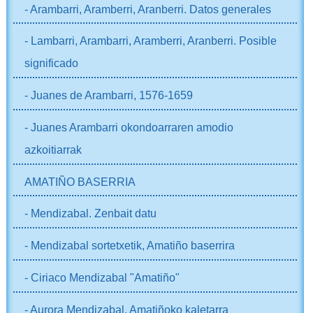
- Arambarri, Aramberri, Aranberri. Datos generales
- Lambarri, Arambarri, Aramberri, Aranberri. Posible
significado
- Juanes de Arambarri, 1576-1659
- Juanes Arambarri okondoarraren amodio
azkoitiarrak
AMATIÑO BASERRIA
- Mendizabal. Zenbait datu
- Mendizabal sortetxetik, Amatiño baserrira
- Ciriaco Mendizabal "Amatiño"
- Aurora Mendizabal, Amatiñoko kaletarra