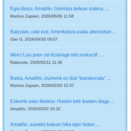
Egia diozu, Amatiño. Gorrotoa tartean izatera, ...
Markos Zapiain, 2026/05/05 11:58
Batzutan, uste eze, Ameriketara juatia aberastian ...
Oier G, 2026/04/30 09:07
Merci Luis pour cet éclairage très instructif. ...
Rabevolo, 2026/02/11 11:46
Barka, Amatiño, ziurrenik ez diat “transtornatu” ...
Markos Zapiain, 2026/02/03 15:37
Eskerrik asko Markos: Hirekin beti ikasten diagu ...
Amatiño, 2026/02/02 15:32
Amatiño, aurreko batean hika egin hidan; ...