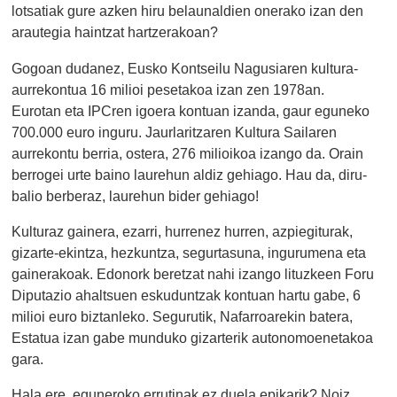
lotsatiak gure azken hiru belaunaldien onerako izan den
arautegia haintzat hartzerakoan?
Gogoan dudanez, Eusko Kontseilu Nagusiaren kultura-
aurrekontua 16 milioi pesetakoa izan zen 1978an.
Eurotan eta IPCren igoera kontuan izanda, gaur eguneko
700.000 euro inguru. Jaurlaritzaren Kultura Sailaren
aurrekontu berria, ostera, 276 milioikoa izango da. Orain
berrogei urte baino laurehun aldiz gehiago. Hau da, diru-
balio berberaz, laurehun bider gehiago!
Kulturaz gainera, ezarri, hurrenez hurren, azpiegiturak,
gizarte-ekintza, hezkuntza, segurtasuna, ingurumena eta
gainerakoak. Edonork beretzat nahi izango lituzkeen Foru
Diputazio ahaltsuen eskuduntzak kontuan hartu gabe, 6
milioi euro biztanleko. Segurutik, Nafarroarekin batera,
Estatua izan gabe munduko gizarterik autonomoenetakoa
gara.
Hala ere, eguneroko errutinak ez duela epikarik? Noiz